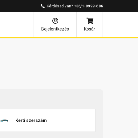
Kérdésed van?
+36/1-9999-686
Bejelentkezés
Kosár
Kerti szerszám