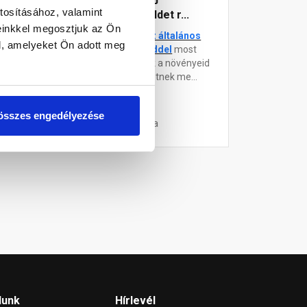
tosításához, valamint
virágföldet r...
einkkel megosztjuk az Ön
kartonos
Az
Újház általános
l, amelyeket Ön adott meg
 csak a
virágfölddel
most
elő szers...
nemcsak a növényeid
szépülhetnek me...
összes engedélyezése
4 hónapja
lunk
Hírlevél