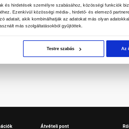
mak és hirdetések személyre szabásához, közösségi funkciók biz
rtrendezés –
alapterületű ke...
Precíz
hez. Ezenkívül közösségi média-, hirdető- és elemező partner
gipsz
Bár a kis
zó adatait, akik kombinálhatják az adatokat más olyan adatokka
munka
alapterületű kert
yári hónapok
megfel
sznált más szolgáltatásokból gyűjtöttek.
átalakítása több
ális időszakot
fejtörést okoz...
álnak a
tészkedéshez...
Testre szabás
Az 
hónapja
2 éve
3 éve
mációk
Átvételi pont
Ró