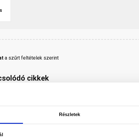
ás
at
a szűrt feltételek szerint
solódó cikkek
rt
Kert
Barká
Részletek
ál
ri
Így érdemes kis
A gip