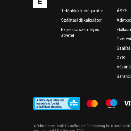
Tetőablak konfigurátor
ÁSZF
Szállítási díj kalkulátor
Adatkez
Expressz személyes
Elállási
átvétel
Fizetés
Szállít
GYIK
Vásárl
Garanci
A feltüntetett árak kizárólag az Építőanyag.hu-n keresztü
vonatkoznak! Építőanyag 2024