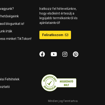
 vagyunk?
Iratkozz fel hírlevelünkre,
hogy elsőként értesülj a
rhetőségeink
legújabb termékeinkről és
ajánlatainkról!
asd blogunkat is!
unk írták
Feliratkozom
ess minket TikTokon!
si Feltételek
koztató
Minden jog fenntartva.