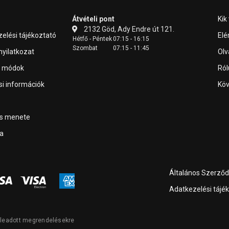
Átvételi pont
Kik
2132 Göd, Ady Endre út 121.
elési tájékoztató
Elé
Hétfő - Péntek
07:15 - 16:15
Szombat
07:15 - 11:45
 nyilatkozat
Olv
i módok
Ról
ási információk
Köv
ás menete
a
Általános Szerződé
Adatkezelési tájé
l leadott megrendelésekre