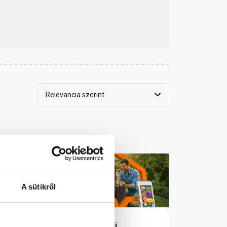
Relevancia szerint
cs
Híreink
A sütikről
szkartono...
Vásárolj