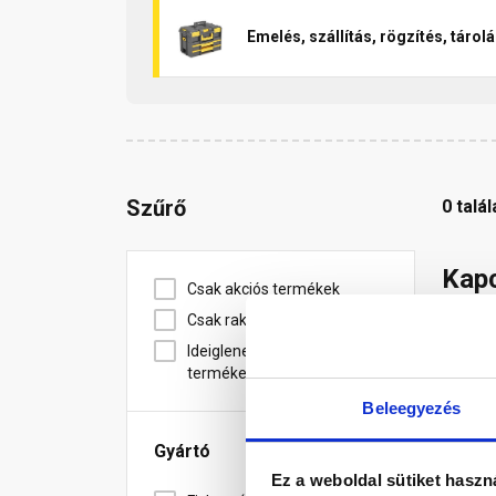
Emelés, szállítás, rögzítés, tárol
Szűrő
0 talál
Kapc
Csak akciós termékek
Csak raktáron lévő termékek
Ideiglenesen nem elérhető
termékeket is mutasd
Ke
Beleegyezés
Gyártó
Ez a weboldal sütiket haszn
Nyá