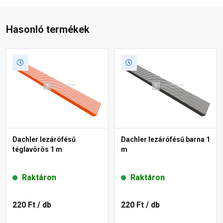
Hasonló termékek
Dachler lezárófésű
Dachler lezárófésű barna 1
téglavörös 1 m
m
Raktáron
Raktáron
220 Ft
/ db
220 Ft
/ db