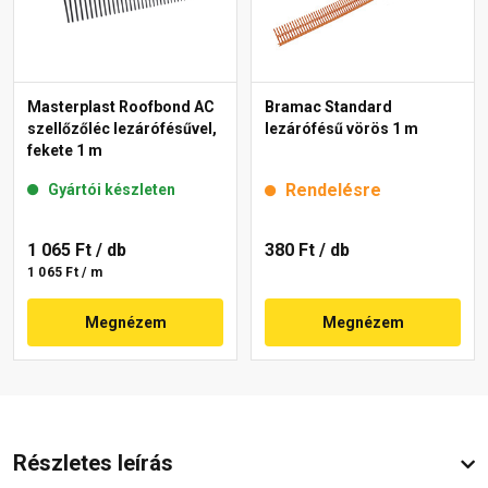
Masterplast Roofbond AC
Bramac Standard
szellőzőléc lezárófésűvel,
lezárófésű vörös 1 m
fekete 1 m
Rendelésre
Gyártói készleten
1 065 Ft
/ db
380 Ft
/ db
1 065 Ft / m
Megnézem
Megnézem
Részletes leírás