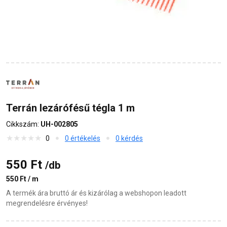
Terrán lezárófésű tégla 1 m
Cikkszám:
UH-002805
0
0 értékelés
0 kérdés
550 Ft
/db
550 Ft / m
A termék ára bruttó ár és kizárólag a webshopon leadott
megrendelésre érvényes!