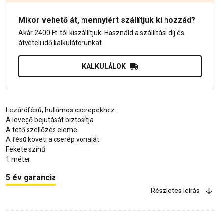
Mikor vehető át, mennyiért szállítjuk ki hozzád?
Akár 2400 Ft-tól kiszállítjuk. Használd a szállítási díj és
átvételi idő kalkulátorunkat.
KALKULÁLOK
Lezárófésű, hullámos cserepekhez
A levegő bejutását biztosítja
A tető szellőzés eleme
A fésű követi a cserép vonalát
Fekete színű
1 méter
5 év garancia
Részletes leírás