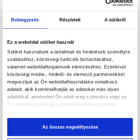
Beleegyezés
Részletek
A sütikről
Ez a weboldal sütiket használ
Sütiket használunk a tartalmak és hirdetések személyre
Masterplast Roofbond AC
Leier lezárófésű antracit 1
szabásához, közösségi funkciók biztosításához,
lezárófésű fekete 1 m
m
valamint weboldalforgalmunk elemzéséhez. Ezenkívül
közösségi média-, hirdető- és elemező partnereinkkel
Rendelésre
Gyártói készleten
megosztjuk az Ön weboldalhasználatra vonatkozó
adatait, akik kombinálhatják az adatokat más olyan
adatokkal, amelyeket Ön adott meg számukra vagy az
375 Ft
/ db
495 Ft
/ db
Ön által használt más szolgáltatásokból gyűjtöttek.
375 Ft / m
Megnézem
Megnézem
Az összes engedélyezése