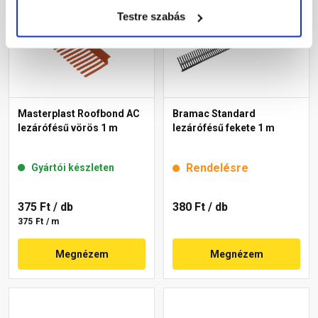
Testre szabás
Masterplast Roofbond AC
Bramac Standard
lezárófésű vörös 1 m
lezárófésű fekete 1 m
Rendelésre
Gyártói készleten
375 Ft
/ db
380 Ft
/ db
375 Ft / m
Megnézem
Megnézem