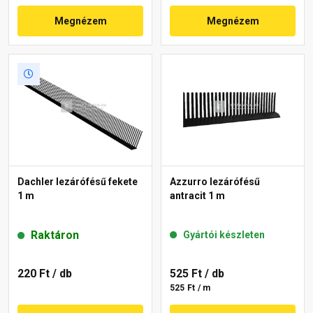
Megnézem
Megnézem
Dachler lezárófésű fekete
Azzurro lezárófésű
1 m
antracit 1 m
Raktáron
Gyártói készleten
220 Ft
/ db
525 Ft
/ db
525 Ft / m