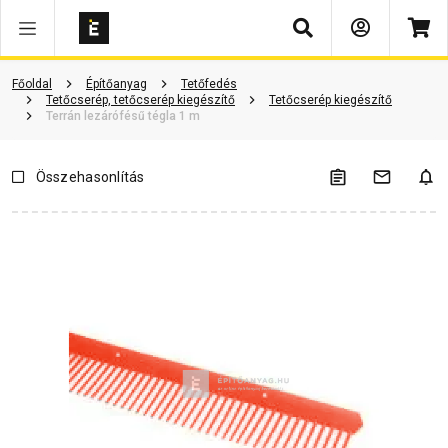
Keresés
Vásárlói vélemények
Kérdések és válaszok
Kapcsolódó cikkek
Főoldal
Építőanyag
Tetőfedés
Tetőcserép, tetőcserép kiegészítő
Tetőcserép kiegészítő
Terrán lezárófésű tégla 1 m
Összehasonlítás