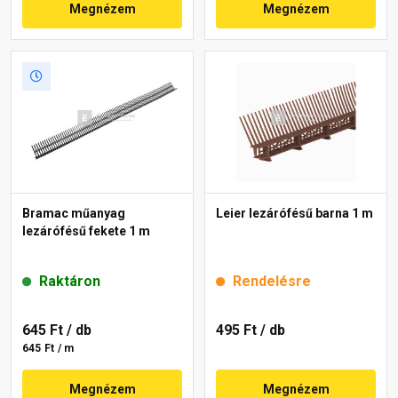
Megnézem
Megnézem
Bramac műanyag
Leier lezárófésű barna 1 m
lezárófésű fekete 1 m
Raktáron
Rendelésre
645 Ft
/ db
495 Ft
/ db
645 Ft / m
Megnézem
Megnézem