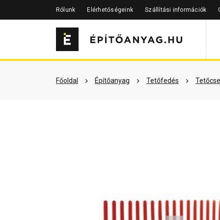
Rólunk
Elérhetőségeink
Szállítási információk
Szükséged lehet rá
Részletes 
Főoldal
Építőanyag
Tetőfedés
Tetőcse