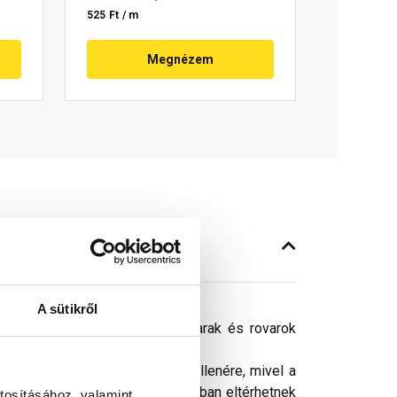
525 Ft / m
Megnézem
A sütikről
ését és megvédi a fedést a madarak és rovarok
ósághű megjelenítését. Ennek ellenére, mivel a
peken látható színek árnyalataikban eltérhetnek
tosításához, valamint