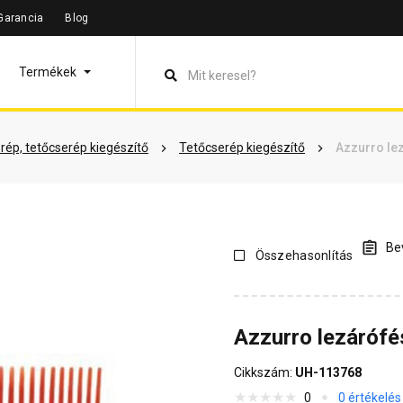
Garancia
Blog
leírás
Termékinformáció
Vásárlói vélemények
Kérdések 
Termékek
rép, tetőcserép kiegészítő
Tetőcserép kiegészítő
Azzurro le
Bev
Összehasonlítás
Azzurro lezárófé
Cikkszám:
UH-113768
0
0 értékelés