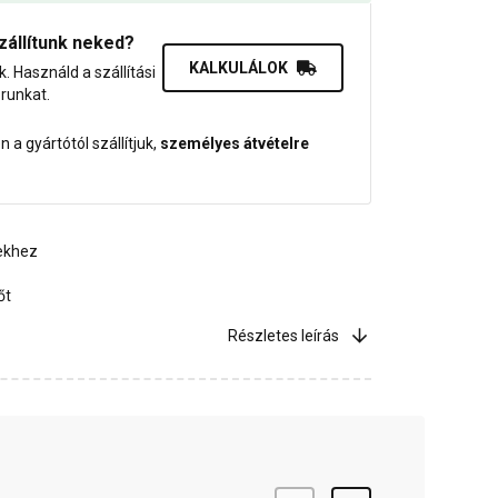
zállítunk neked?
KALKULÁLOK
uk. Használd a szállítási
orunkat.
 a gyártótól szállítjuk,
személyes átvételre
ekhez
őt
Részletes leírás