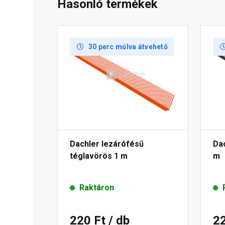
Hasonló termékek
30 perc múlva átvehető
Dachler lezárófésű
Dac
téglavörös 1 m
m
Raktáron
220 Ft
/ db
2