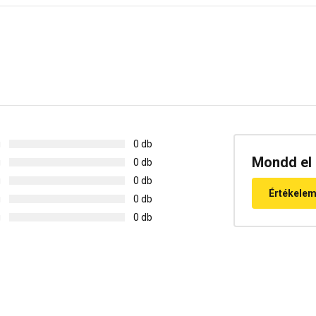
g
0 db
Mondd el 
g
0 db
g
0 db
Értékele
g
0 db
g
0 db