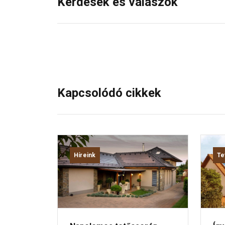
Kérdések és válaszok
Kapcsolódó cikkek
Híreink
Te