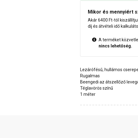
Mikor és mennyiért s
Akár 6400 Ft-tól kiszállítj
díj és átvételi idő kalkulát
A terméket közvetlen
nincs lehetőség.
Lezárófésű, hullámos cserep
Rugalmas
Beengedi az átszellőző leveg
Téglavörös színű
1 méter