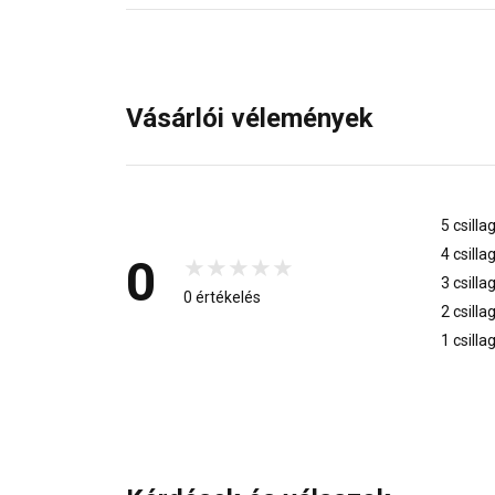
Vásárlói vélemények
5 csilla
4 csilla
0
3 csilla
0 értékelés
2 csilla
1 csilla