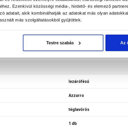
hez. Ezenkívül közösségi média-, hirdető- és elemező partner
zó adatait, akik kombinálhatják az adatokat más olyan adatokka
sznált más szolgáltatásokból gyűjtöttek.
Testre szabás
Az 
lezárófésű
Azzurro
téglavörös
1 db