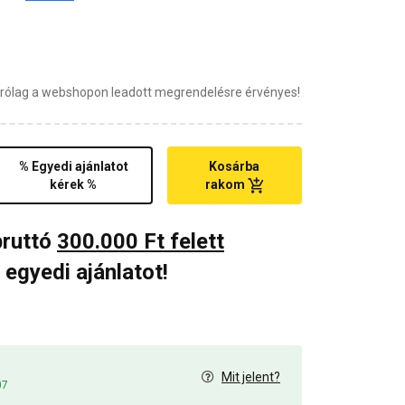
zárólag a webshopon leadott megrendelésre érvényes!
% Egyedi ajánlatot
Kosárba
kérek %
rakom
bruttó
300.000 Ft felett
 egyedi ajánlatot!
Mit jelent?
07