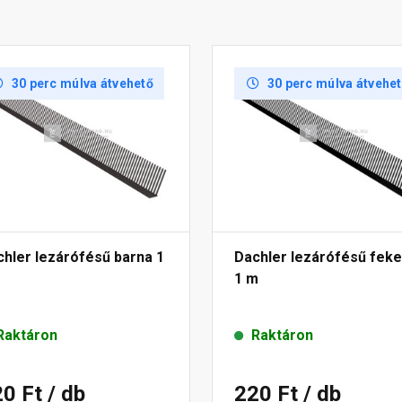
30 perc múlva átvehető
30 perc múlva átvehe
hler lezárófésű barna 1
Dachler lezárófésű feke
1 m
Raktáron
Raktáron
20 Ft
/ db
220 Ft
/ db