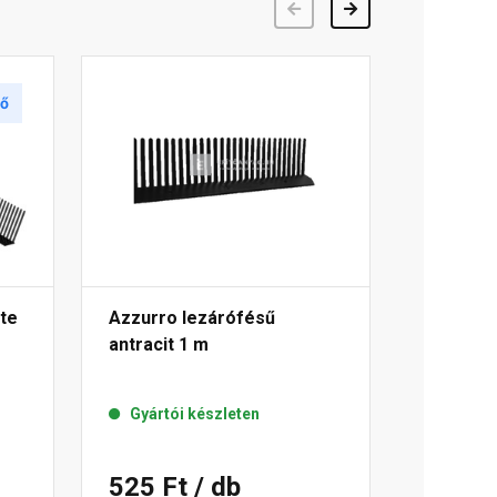
Előző
Következő
tő
te
Azzurro lezárófésű
antracit 1 m
Gyártói készleten
525 Ft
/ db