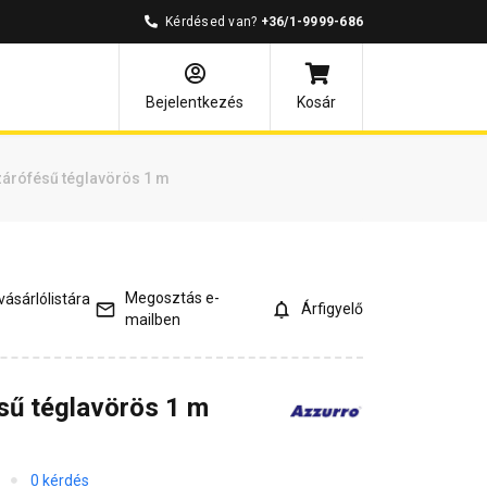
Kérdésed van?
+36/1-9999-686
és válaszok
Kapcsolódó cikkek
Bejelentkezés
Kosár
zárófésű téglavörös 1 m
Megosztás e-
ásárlólistára
Árfigyelő
mailben
sű téglavörös 1 m
0 kérdés