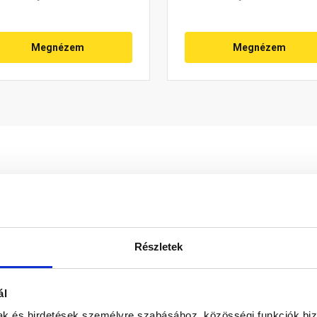
Megnézem
Megnézem
Részletek
erép alsó felületének vonalát, biztosítja a héjazat szellőz
ál
don biztosítani a termékeink színének a lehető leginkább val
nek a legtöbb esetben nem tükrözik 100%-ban a valóságot, a ké
mak és hirdetések személyre szabásához, közösségi funkciók biz