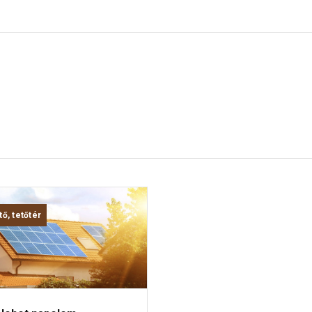
tő, tetőtér