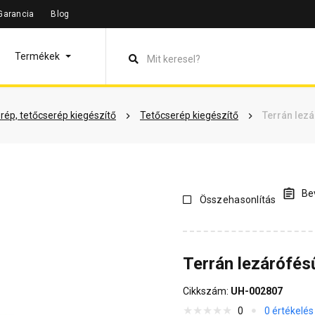
Garancia
Blog
leírás
Termékinformáció
Vásárlói vélemények
Kérdések 
Termékek
rép, tetőcserép kiegészítő
Tetőcserép kiegészítő
Terrán lez
Bev
Összehasonlítás
Terrán lezárófés
Cikkszám:
UH-002807
0
0 értékelés