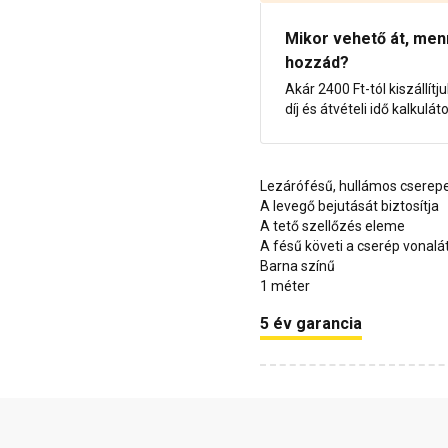
Mikor vehető át, menny
hozzád?
Akár 2400 Ft-tól kiszállítj
díj és átvételi idő kalkulát
Lezárófésű, hullámos cserep
A levegő bejutását biztosítja
A tető szellőzés eleme
A fésű követi a cserép vonalá
Barna színű
1 méter
5 év garancia