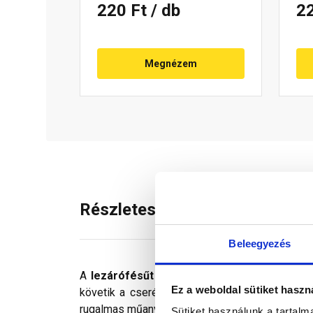
220 Ft
/ db
2
Megnézem
Részletes leírás
Beleegyezés
A
lezárófésűt
az eresz vonalába kell beépíte
Ez a weboldal sütiket haszn
követik a cserép alsó felületének vonalát, b
rugalmas műanyag, rögzítése szegezéssel, csav
Sütiket használunk a tartal