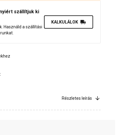
iért szállítjuk ki
KALKULÁLOK
uk. Használd a szállítási
orunkat.
ekhez
t
Részletes leírás