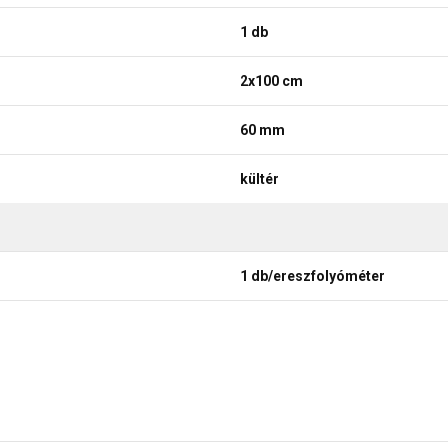
1 db
2x100 cm
60 mm
kültér
1 db/ereszfolyóméter