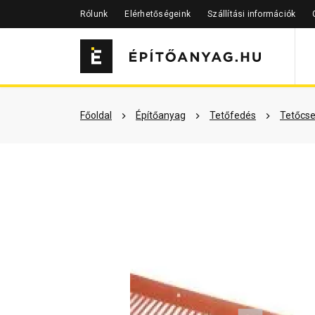
Rólunk
Elérhetőségeink
Szállítási információk
Szükséged lehet rá
Részletes 
Főoldal
Építőanyag
Tetőfedés
Tetőcse