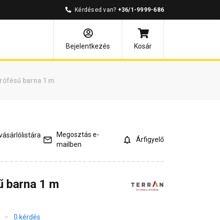
Kérdésed van?
+36/1-9999-686
és válaszok
Kapcsolódó cikkek
Bejelentkezés
Kosár
árófésű barna 1 m
Megosztás e-
ásárlólistára
Árfigyelő
mailben
ű barna 1 m
0 kérdés