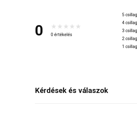
5 csilla
4 csilla
0
3 csilla
0 értékelés
2 csilla
1 csilla
Kérdések és válaszok