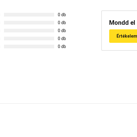
g
0 db
Mondd el 
g
0 db
g
0 db
Értékele
g
0 db
g
0 db