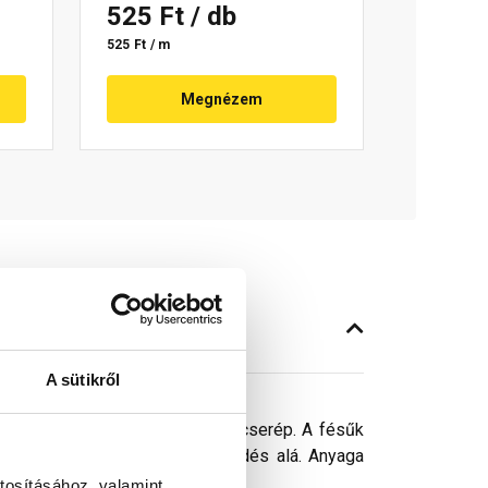
525 Ft
/ db
525 Ft / m
Megnézem
A sütikről
etőlécre fekszik fel a legalsó cserép. A fésűk
zonban nem tudnak bejutni a fedés alá. Anyaga
tosításához, valamint