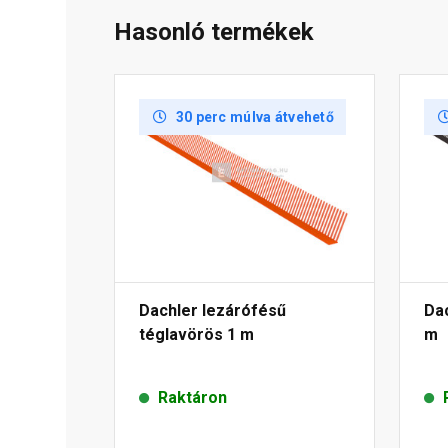
Hasonló termékek
30 perc múlva átvehető
Dachler lezárófésű
Dac
téglavörös 1 m
m
Raktáron