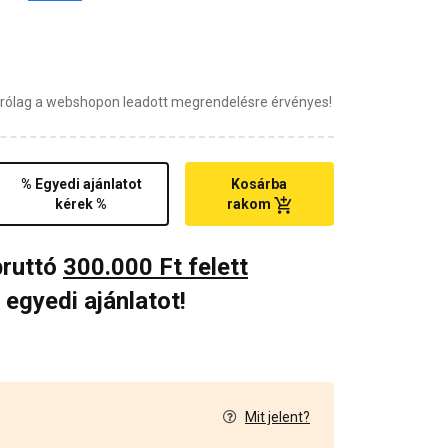
zárólag a webshopon leadott megrendelésre érvényes!
% Egyedi ajánlatot
Kosárba
kérek %
rakom
bruttó
300.000 Ft felett
 egyedi ajánlatot!
Mit jelent?
7