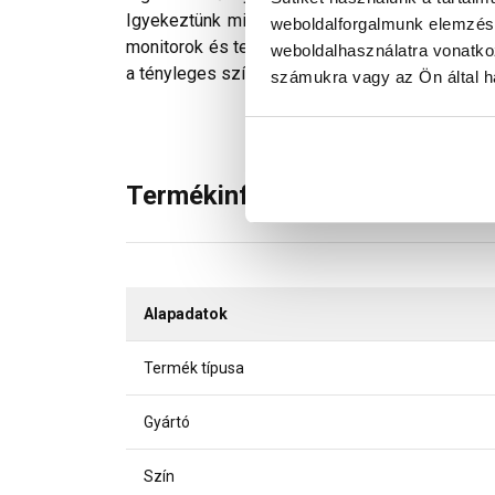
Igyekeztünk minden technikailag lehetséges mó
weboldalforgalmunk elemzésé
monitorok és telefonok kijelzőin megjelenő szí
weboldalhasználatra vonatko
a tényleges színektől.
számukra vagy az Ön által ha
Termékinformáció
Alapadatok
Termék típusa
Gyártó
Szín