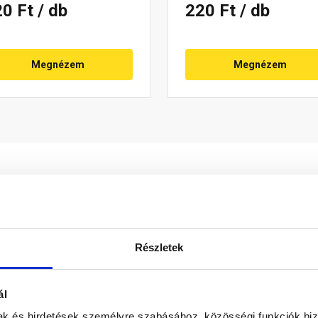
20 Ft
/ db
220 Ft
/ db
Megnézem
Megnézem
Részletek
ni, amennyiben a fésűs ereszszellőző elem helyett kettőzött t
ál
eengedik az átszellőző levegőt, a madarak, nagyobb bogarak a
arozással történhet, kb. 20 cm-es tengelytávokkal.
mak és hirdetések személyre szabásához, közösségi funkciók biz