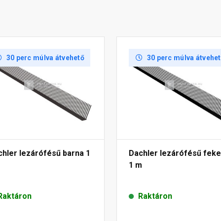
30 perc múlva átvehető
30 perc múlva átvehe
hler lezárófésű barna 1
Dachler lezárófésű feke
1 m
Raktáron
Raktáron