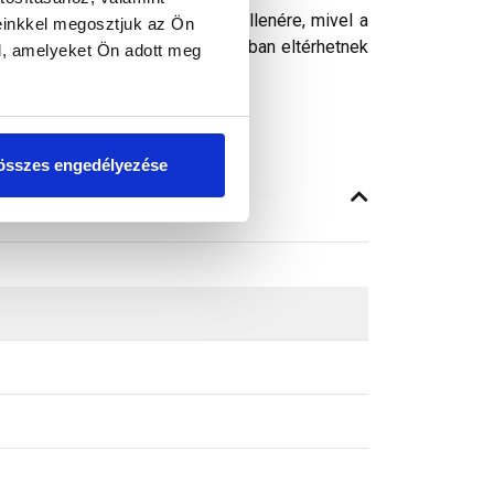
ósághű megjelenítését. Ennek ellenére, mivel a
einkkel megosztjuk az Ön
peken látható színek árnyalataikban eltérhetnek
l, amelyeket Ön adott meg
összes engedélyezése