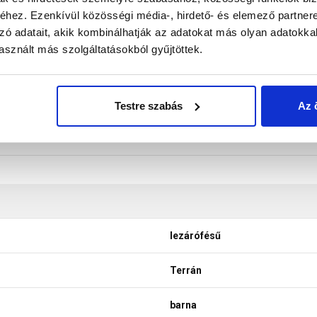
don biztosítani a termékeink színének a lehető leginkább val
hez. Ezenkívül közösségi média-, hirdető- és elemező partner
nek a legtöbb esetben nem tükrözik 100%-ban a valóságot, a ké
zó adatait, akik kombinálhatják az adatokat más olyan adatokka
sznált más szolgáltatásokból gyűjtöttek.
Testre szabás
Az 
lezárófésű
Terrán
barna