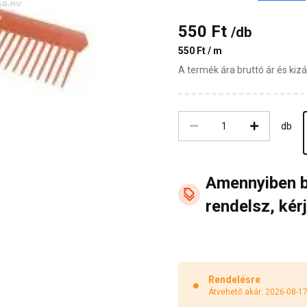
550 Ft
/db
550 Ft / m
A termék ára bruttó ár és ki
db
Amennyiben 
rendelsz, kérj
Rendelésre
Átvehető akár: 2026-08-1