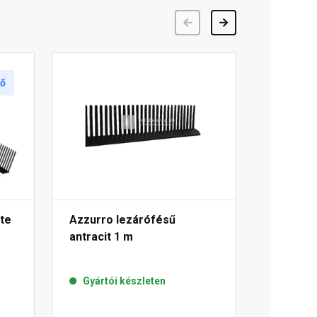
Előző
Következő
tő
te
Azzurro lezárófésű
antracit 1 m
Gyártói készleten