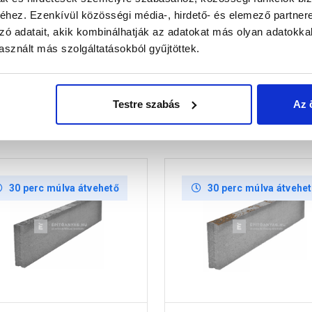
hez. Ezenkívül közösségi média-, hirdető- és elemező partner
zó adatait, akik kombinálhatják az adatokat más olyan adatokka
sznált más szolgáltatásokból gyűjtöttek.
Testre szabás
Az 
30 perc múlva átvehető
30 perc múlva átvehe