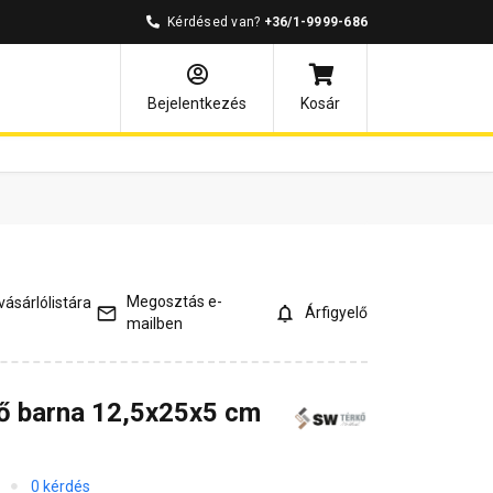
Kérdésed van?
+36/1-9999-686
ények
Kérdések és válaszok
Bejelentkezés
Kosár
Megosztás e-
ásárlólistára
Árfigyelő
mailben
ő barna 12,5x25x5 cm
0 kérdés