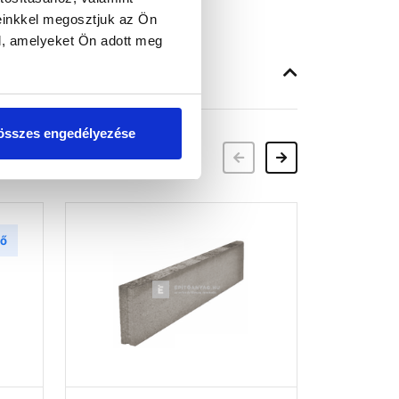
einkkel megosztjuk az Ön
l, amelyeket Ön adott meg
összes engedélyezése
Előző
Következő
tő