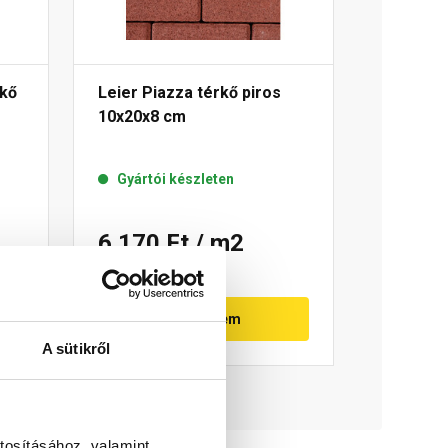
rkő
Leier Piazza térkő piros
10x20x8 cm
Gyártói készleten
6 170 Ft
/ m2
Megnézem
A sütikről
tosításához, valamint