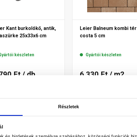
er Kant burkolókő, antik,
Leier Balneum kombi té
laszürke 25x33x6 cm
costa 5 cm
Gyártói készleten
Gyártói készleten
 790 Ft
/ db
6 330 Ft
/ m2
Megnézem
Megnézem
Részletek
ál
mak és hirdetések személyre szabásához, közösségi funkciók biz