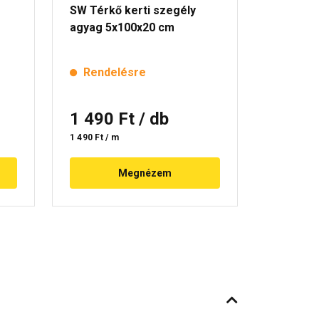
SW Térkő kerti szegély
SW Térkő
agyag 5x100x20 cm
homok 5
Rendelésre
Rende
1 490 Ft
/ db
1 490
1 490 Ft / m
1 490 Ft / 
Megnézem