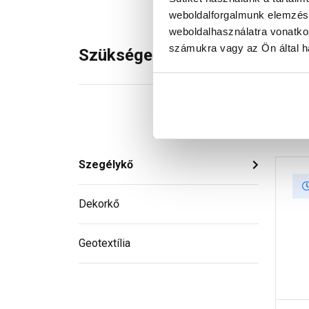
weboldalforgalmunk elemzésé
weboldalhasználatra vonatko
számukra vagy az Ön által ha
Szükséged lehet rá
Szegélykő
Dekorkő
Geotextília