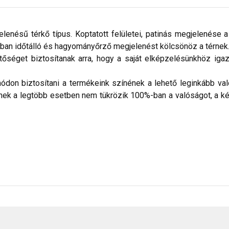
enésű térkő típus. Koptatott felületei, patinás megjelenése a
onban időtálló és hagyományőrző megjelenést kölcsönöz a térnek
őséget biztosítanak arra, hogy a saját elképzelésünkhöz igazo
don biztosítani a termékeink színének a lehető leginkább val
nek a legtöbb esetben nem tükrözik 100%-ban a valóságot, a ké