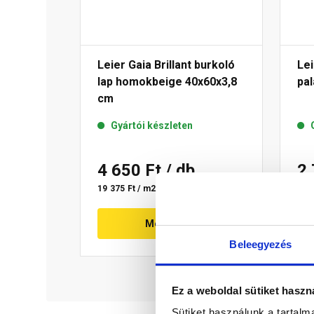
Leier Gaia Brillant burkoló
Lei
lap homokbeige 40x60x3,8
pa
cm
Gyártói készleten
4 650 Ft
/ db
2
19 375 Ft / m2
Megnézem
Beleegyezés
Ez a weboldal sütiket haszn
Sütiket használunk a tartal