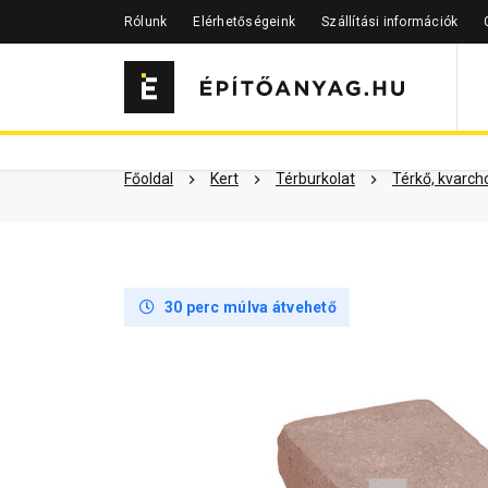
Rólunk
Elérhetőségeink
Szállítási információk
Szükséged lehet rá
Részletes 
Kapcsolódó cikkek
Főoldal
Kert
Térburkolat
Térkő, kvarc
30 perc múlva átvehető