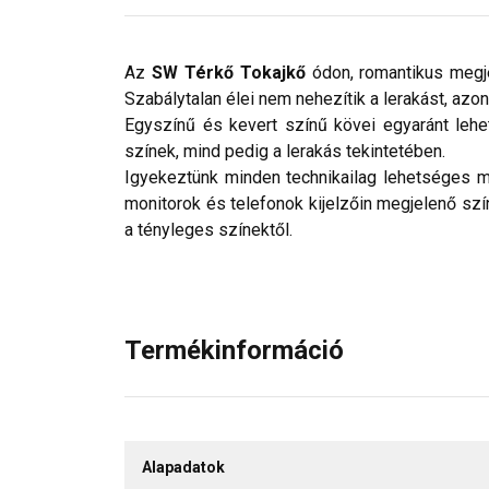
Az
SW Térkő Tokajkő
ódon, romantikus megjel
Szabálytalan élei nem nehezítik a lerakást, az
Egyszínű és kevert színű kövei egyaránt lehet
színek, mind pedig a lerakás tekintetében.
Igyekeztünk minden technikailag lehetséges mó
monitorok és telefonok kijelzőin megjelenő szí
a tényleges színektől.
Termékinformáció
Alapadatok