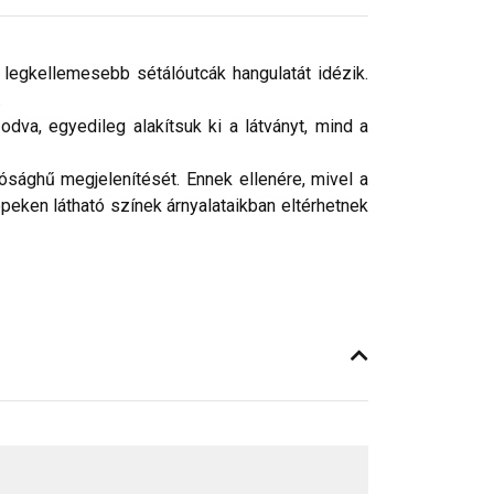
 legkellemesebb sétálóutcák hangulatát idézik.
.
dva, egyedileg alakítsuk ki a látványt, mind a
ósághű megjelenítését. Ennek ellenére, mivel a
peken látható színek árnyalataikban eltérhetnek