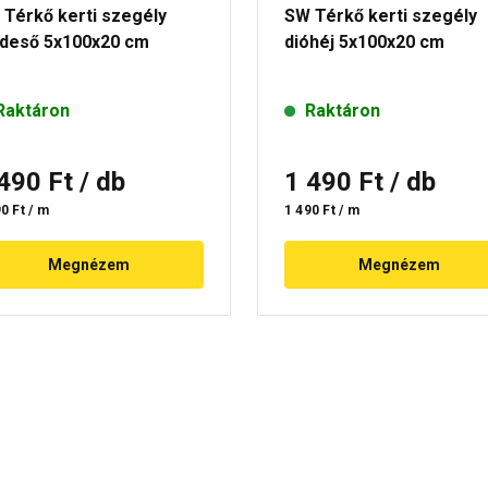
 Térkő kerti szegély
SW Térkő kerti szegély
ldeső 5x100x20 cm
dióhéj 5x100x20 cm
Raktáron
Raktáron
 490 Ft
/ db
1 490 Ft
/ db
0 Ft / m
1 490 Ft / m
Megnézem
Megnézem