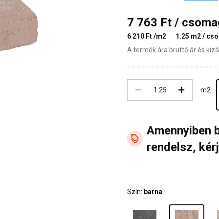
7 763 Ft / csoma
6 210 Ft /m2
1.25 m2 / cs
A termék ára bruttó ár és ki
m2
Amennyiben 
rendelsz, kérj
Szín:
barna