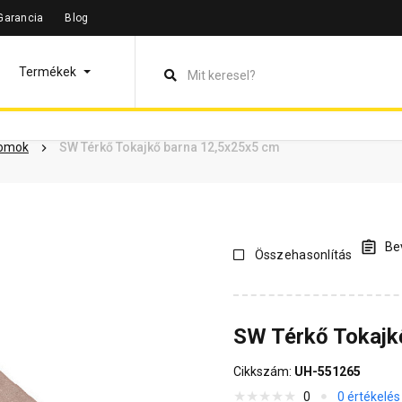
Garancia
Blog
leírás
Termékinformáció
Dokumentumok
Vásárlói vélem
Termékek
homok
SW Térkő Tokajkő barna 12,5x25x5 cm
Bev
Összehasonlítás
SW Térkő Tokajk
Cikkszám:
UH-551265
0
0 értékelés