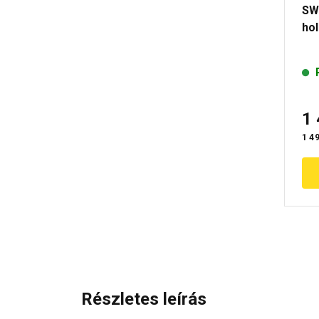
SW
ho
1
1 49
Részletes leírás