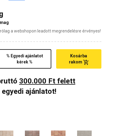
g
omag
zárólag a webshopon leadott megrendelésre érvényes!
% Egyedi ajánlatot
Kosárba
kérek %
rakom
bruttó
300.000 Ft felett
 egyedi ajánlatot!