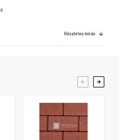
kő
Részletes leírás
Előző
Következő