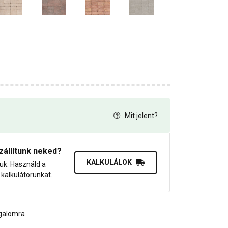
Mit jelent?
7
zállítunk neked?
KALKULÁLOK
juk. Használd a
dő kalkulátorunkat.
rgalomra