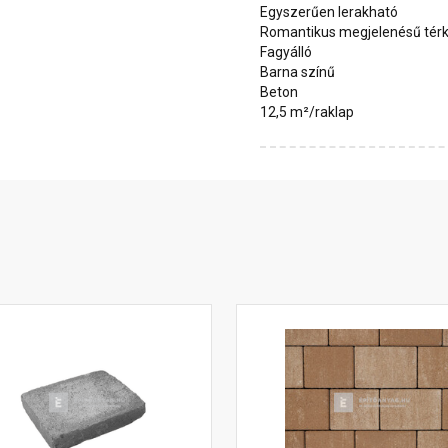
Egyszerűen lerakható
Romantikus megjelenésű tér
Fagyálló
Barna színű
Beton
12,5 m²/raklap