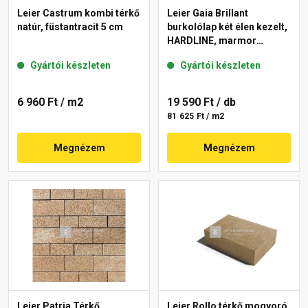
Leier Castrum kombi térkő
Leier Gaia Brillant
natúr, füstantracit 5 cm
burkolólap két élen kezelt,
HARDLINE, marmor
40x60x3,8 cm
Gyártói készleten
Gyártói készleten
6 960 Ft
/ m2
19 590 Ft
/ db
81 625 Ft / m2
Megnézem
Megnézem
Leier Patria Térkő
Leier Rollo térkő mogyoró