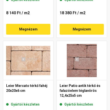
8 140 Ft
/ m2
18 380 Ft
/ m2
Megnézem
Megnézem
Leier Mercato térkő fahéj
Leier Patio antik térkő és
20x20x6 cm
falazóelem téglavörös
12,4x25x5 cm
Gyártói készleten
Gyártói készleten