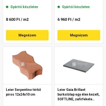
Gyártói készleten
Gyártói készleten
8 600 Ft
/ m2
6 960 Ft
/ m2
Megnézem
Megnézem
Leier Serpentino térkő
Leier Gaia Brillant
piros 12x24x10 cm
burkolólap egy élen kezelt,
SOFTLINE, zafírfekete
40x60x3,8 cm