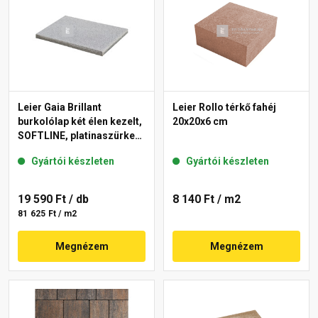
Leier Gaia Brillant
Leier Rollo térkő fahéj
burkolólap két élen kezelt,
20x20x6 cm
SOFTLINE, platinaszürke
40x60x3,8 cm
Gyártói készleten
Gyártói készleten
19 590 Ft
/ db
8 140 Ft
/ m2
81 625 Ft / m2
Megnézem
Megnézem