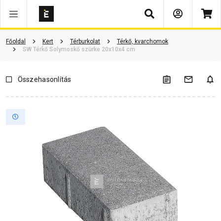
Keresés
Vásárlói vélemények
Kérdések és válaszok
Kapcsolódó cikkek
Főoldal
Kert
Térburkolat
Térkő, kvarchomok
SW Térkő Solymoskő szürke 20x10x4 cm
Összehasonlítás