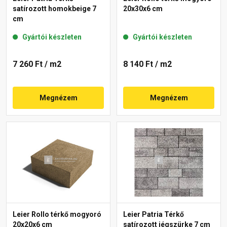
satírozott homokbeige 7
20x30x6 cm
cm
Gyártói készleten
Gyártói készleten
7 260 Ft
/ m2
8 140 Ft
/ m2
Megnézem
Megnézem
Leier Rollo térkő mogyoró
Leier Patria Térkő
20x20x6 cm
satírozott jégszürke 7 cm