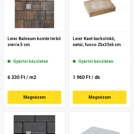
Leier Balneum kombi térkő
Leier Kant burkolókő,
sierra 5 cm
natúr, fuoco 25x33x6 cm
Gyártói készleten
Gyártói készleten
6 330 Ft
/ m2
1 960 Ft
/ db
Megnézem
Megnézem