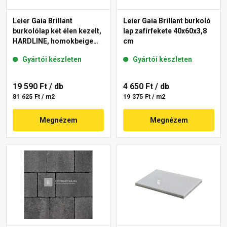
Leier Gaia Brillant
Leier Gaia Brillant burkoló
burkolólap két élen kezelt,
lap zafírfekete 40x60x3,8
HARDLINE, homokbeige
cm
40x60x3,8 cm
Gyártói készleten
Gyártói készleten
19 590 Ft
/ db
4 650 Ft
/ db
81 625 Ft / m2
19 375 Ft / m2
Megnézem
Megnézem