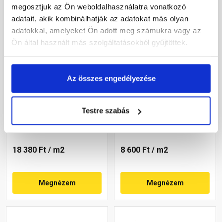
megosztjuk az Ön weboldalhasználatra vonatkozó
adatait, akik kombinálhatják az adatokat más olyan
adatokkal, amelyeket Ön adott meg számukra vagy az
Ön által használt más szolgáltatásokból gyűjtöttek.
Az összes engedélyezése
Leier Quadro Térkő kocka
Leier Mercato térkő
piros 8x8 cm 6 cm
mogyoró 20x30x6 cm
Testre szabás
Gyártói készleten
Gyártói készleten
18 380 Ft
/ m2
8 600 Ft
/ m2
Megnézem
Megnézem