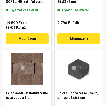
SOFTLINE, zafírfekete
25x33x6 cm
40x60x3,8 cm
Gyártói készleten
Gyártói készleten
19 590 Ft
/ db
2 790 Ft
/ db
81 625 Ft / m2
Megnézem
Megnézem
Leier Castrum kombi térkő
Leier Quadro térkő kocka,
natúr, sepia 5 cm
antracit 8x8x6 cm