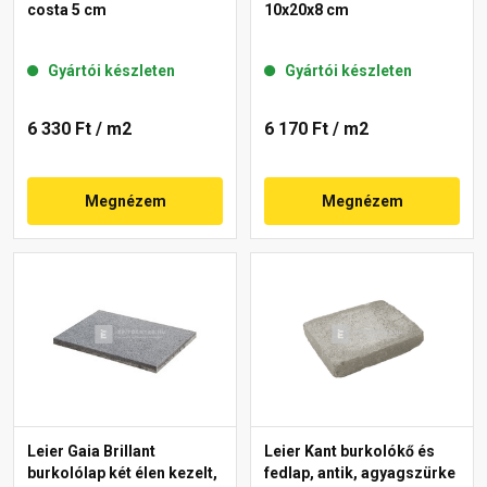
costa 5 cm
10x20x8 cm
Gyártói készleten
Gyártói készleten
6 330 Ft
/ m2
6 170 Ft
/ m2
Megnézem
Megnézem
Leier Gaia Brillant
Leier Kant burkolókő és
burkolólap két élen kezelt,
fedlap, antik, agyagszürke