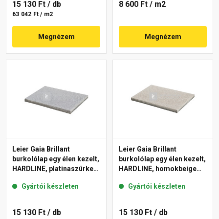
15 130 Ft
/ db
8 600 Ft
/ m2
63 042 Ft / m2
Megnézem
Megnézem
Leier Gaia Brillant
Leier Gaia Brillant
burkolólap egy élen kezelt,
burkolólap egy élen kezelt,
HARDLINE, platinaszürke
HARDLINE, homokbeige
40x60x3,8 cm
40x60x3,8 cm
Gyártói készleten
Gyártói készleten
15 130 Ft
/ db
15 130 Ft
/ db