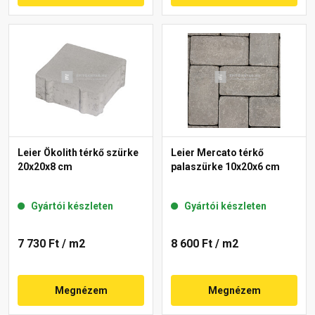
Leier Ökolith térkő szürke
Leier Mercato térkő
20x20x8 cm
palaszürke 10x20x6 cm
Gyártói készleten
Gyártói készleten
7 730 Ft
/ m2
8 600 Ft
/ m2
Megnézem
Megnézem