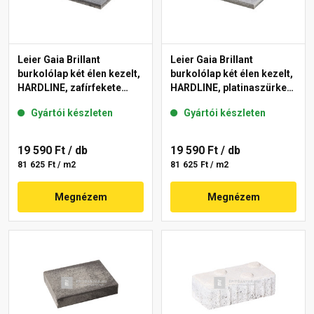
Leier Gaia Brillant
Leier Gaia Brillant
burkolólap két élen kezelt,
burkolólap két élen kezelt,
HARDLINE, zafírfekete
HARDLINE, platinaszürke
40x60x3,8 cm
40x60x3,8 cm
Gyártói készleten
Gyártói készleten
19 590 Ft
/ db
19 590 Ft
/ db
81 625 Ft / m2
81 625 Ft / m2
Megnézem
Megnézem