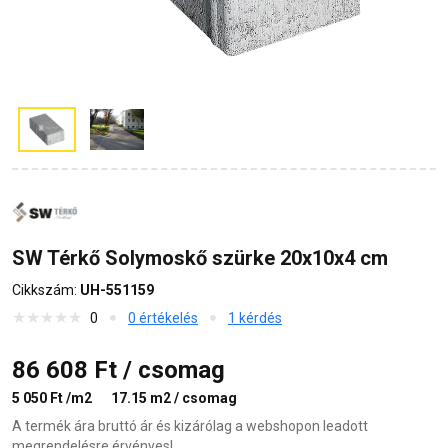
SW Térkő Solymoskő szürke 20x10x4 cm
Cikkszám:
UH-551159
0
0 értékelés
1 kérdés
86 608 Ft / csomag
5 050 Ft /m2
17.15 m2 / csomag
A termék ára bruttó ár és kizárólag a webshopon leadott
megrendelésre érvényes!