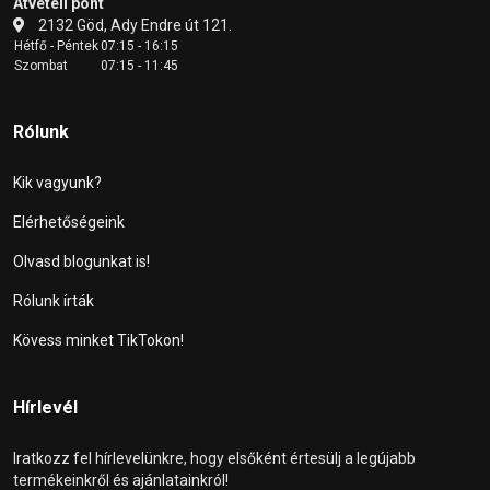
Átvételi pont
2132 Göd, Ady Endre út 121.
Hétfő - Péntek
07:15 - 16:15
Szombat
07:15 - 11:45
Rólunk
Kik vagyunk?
Elérhetőségeink
Olvasd blogunkat is!
Rólunk írták
Kövess minket TikTokon!
Hírlevél
Iratkozz fel hírlevelünkre, hogy elsőként értesülj a legújabb
termékeinkről és ajánlatainkról!