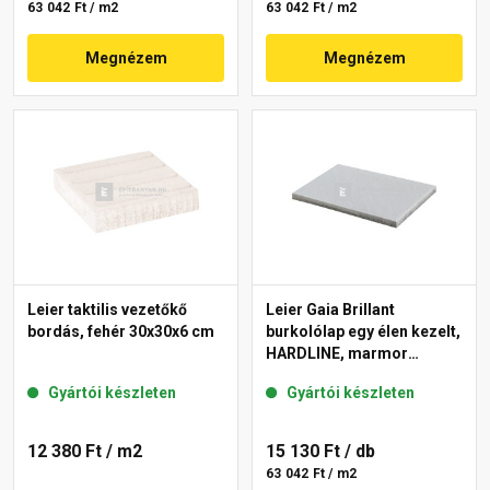
63 042 Ft / m2
63 042 Ft / m2
Megnézem
Megnézem
Leier taktilis vezetőkő
Leier Gaia Brillant
bordás, fehér 30x30x6 cm
burkolólap egy élen kezelt,
HARDLINE, marmor
40x60x3,8 cm
Gyártói készleten
Gyártói készleten
12 380 Ft
/ m2
15 130 Ft
/ db
63 042 Ft / m2