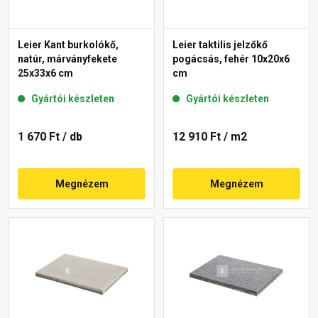
Leier Kant burkolókő,
Leier taktilis jelzőkő
natúr, márványfekete
pogácsás, fehér 10x20x6
25x33x6 cm
cm
Gyártói készleten
Gyártói készleten
1 670 Ft
/ db
12 910 Ft
/ m2
Megnézem
Megnézem