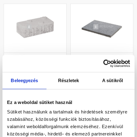
Leier taktilis jelzőkő
Leier Gaia Brillant
pogácsás, szürke 10x20x6
burkolólap egy élen kezelt,
cm
HARDLINE, zafírfekete
40x60x3,8 cm
Beleegyezés
Részletek
A sütikről
Gyártói készleten
Gyártói készleten
12 910 Ft
/ m2
15 130 Ft
/ db
Ez a weboldal sütiket használ
63 042 Ft / m2
Sütiket használunk a tartalmak és hirdetések személyre
szabásához, közösségi funkciók biztosításához,
Megnézem
Megnézem
valamint weboldalforgalmunk elemzéséhez. Ezenkívül
közösségi média-, hirdető- és elemező partnereinkkel