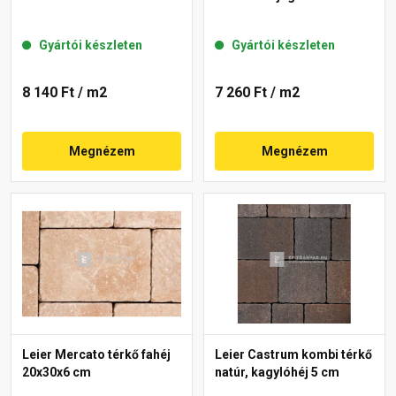
Gyártói készleten
Gyártói készleten
8 140 Ft
/ m2
7 260 Ft
/ m2
Megnézem
Megnézem
Leier Mercato térkő fahéj
Leier Castrum kombi térkő
20x30x6 cm
natúr, kagylóhéj 5 cm