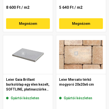
8 600 Ft
/ m2
5 640 Ft
/ m2
Megnézem
Megnézem
Leier Gaia Brillant
Leier Mercato térkő
burkolólap egy élen kezelt,
mogyoró 20x20x6 cm
SOFTLINE, platinaszürke
40x60x3,8 cm
Gyártói készleten
Gyártói készleten