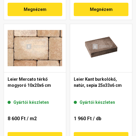
Megnézem
Megnézem
Leier Mercato térkő
Leier Kant burkolókő,
mogyoró 10x20x6 cm
natúr, sepia 25x33x6 cm
Gyártói készleten
Gyártói készleten
8 600 Ft
/ m2
1 960 Ft
/ db