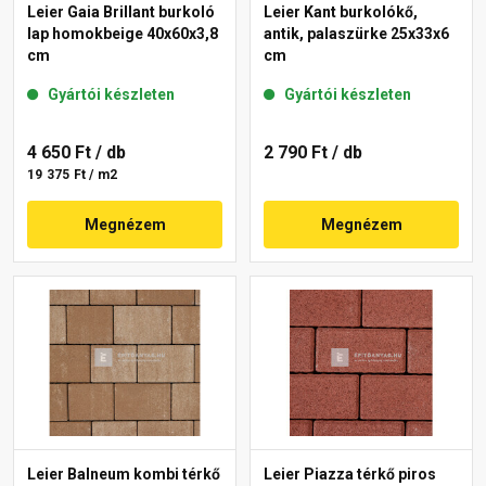
Leier Gaia Brillant burkoló
Leier Kant burkolókő,
lap homokbeige 40x60x3,8
antik, palaszürke 25x33x6
cm
cm
Gyártói készleten
Gyártói készleten
4 650 Ft
/ db
2 790 Ft
/ db
19 375 Ft / m2
Megnézem
Megnézem
Leier Balneum kombi térkő
Leier Piazza térkő piros