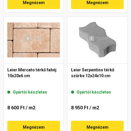
Megnézem
Megnézem
Leier Mercato térkő fahéj
Leier Serpentino térkő
10x20x6 cm
szürke 12x24x10 cm
Gyártói készleten
Gyártói készleten
8 600 Ft
/ m2
8 950 Ft
/ m2
Megnézem
Megnézem