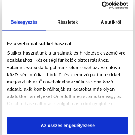
Rendelésre
Rendelésre
134 780 Ft
/ db
107 985 Ft
/ db
Beleegyezés
Részletek
A sütikről
Megnézem
Megnézem
Ez a weboldal sütiket használ
Sütiket használunk a tartalmak és hirdetések személyre
szabásához, közösségi funkciók biztosításához,
valamint weboldalforgalmunk elemzéséhez. Ezenkívül
közösségi média-, hirdető- és elemező partnereinkkel
megosztjuk az Ön weboldalhasználatra vonatkozó
adatait, akik kombinálhatják az adatokat más olyan
adatokkal, amelyeket Ön adott meg számukra vagy az
Ön által használt más szolgáltatásokból gyűjtöttek.
Fakro FTS-V U2 55x78 cm,
VELUX GLU 0051 55x78 cm,
billenő fa tetőtéri ablak
billenő műanyag tetőtéri
ablak
Az összes engedélyezése
Rendelésre
Rendelésre