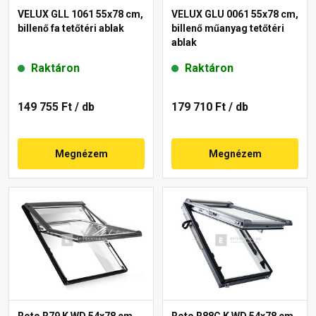
VELUX GLL 1061 55x78 cm,
VELUX GLU 0061 55x78 cm,
billenő fa tetőtéri ablak
billenő műanyag tetőtéri
ablak
Raktáron
Raktáron
149 755 Ft
/ db
179 710 Ft
/ db
Megnézem
Megnézem
Roto R79 K WD 54x78 cm,
Roto R88C K WD 54x78 cm,