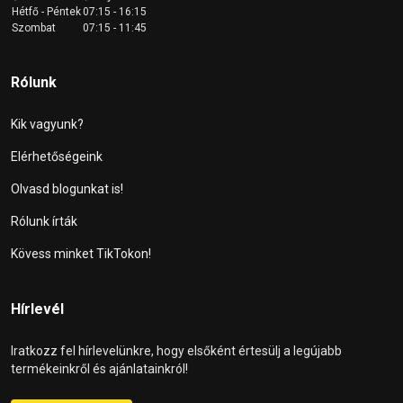
Hétfő - Péntek
07:15 - 16:15
Szombat
07:15 - 11:45
Rólunk
Kik vagyunk?
Elérhetőségeink
Olvasd blogunkat is!
Rólunk írták
Kövess minket TikTokon!
Hírlevél
Iratkozz fel hírlevelünkre, hogy elsőként értesülj a legújabb
termékeinkről és ajánlatainkról!