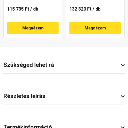
115 735 Ft
/ db
132 320 Ft
/ db
Megnézem
Megnézem
Szükséged lehet rá
Részletes leírás
Termékinformáció