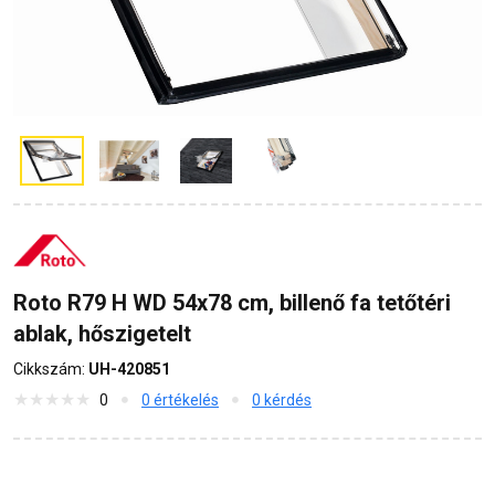
Roto R79 H WD 54x78 cm, billenő fa tetőtéri
ablak, hőszigetelt
Cikkszám:
UH-420851
0
0 értékelés
0 kérdés