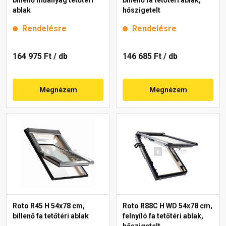
ablak
hőszigetelt
Rendelésre
Rendelésre
164 975 Ft
/ db
146 685 Ft
/ db
Megnézem
Megnézem
Roto R45 H 54x78 cm,
Roto R88C H WD 54x78 cm,
billenő fa tetőtéri ablak
felnyíló fa tetőtéri ablak,
hőszigetelt