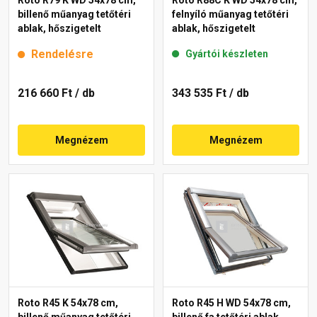
billenő műanyag tetőtéri
felnyíló műanyag tetőtéri
ablak, hőszigetelt
ablak, hőszigetelt
Rendelésre
Gyártói készleten
216 660 Ft
/ db
343 535 Ft
/ db
Megnézem
Megnézem
Roto R45 K 54x78 cm,
Roto R45 H WD 54x78 cm,
billenő műanyag tetőtéri
billenő fa tetőtéri ablak,