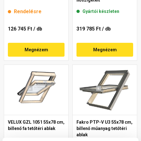
Rendelésre
Gyártói készleten
126 745 Ft
/ db
319 785 Ft
/ db
Megnézem
Megnézem
VELUX GZL 1051 55x78 cm,
Fakro PTP-V U3 55x78 cm,
billenő fa tetőtéri ablak
billenő műanyag tetőtéri
ablak