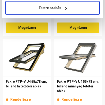
Testre szabás
98 025 Ft
/ db
161 740 Ft
/ db
Megnézem
Megnézem
Fakro FTP-V U4 55x78 cm,
Fakro PTP-V U4 55x78 cm,
billenő fa tetőtéri ablak
billenő műanyag tetőtéri
ablak
Rendelésre
Rendelésre