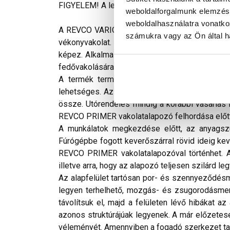
FIGYELEM! A leírás végén fontos információkat t
weboldalforgalmunk elemzésé
weboldalhasználatra vonatko
A REVCO VARIO+ gyárilag előkevert, kimagaslóan
számukra vagy az Ön által ha
vékonyvakolat. Tulajdonságjavító adalékokat t
képez. Alkalmas régi és új épületek külső, ill
fedővakolására.
A termék természetes eredetű ásványi anyago
lehetséges. Az épület egyes oldalain azonos 
össze. Utórendelés mindig a korábbi vásárlás h
REVCO PRIMER vakolatalapozó felhordása előtt
A munkálatok megkezdése előtt, az anyagszü
Fúrógépbe fogott keverőszárral rövid ideig kev
REVCO PRIMER vakolatalapozóval történhet. A 
illetve arra, hogy az alapozó teljesen szilárd le
Az alapfelület tartósan por- és szennyeződésme
legyen terhelhető, mozgás- és zsugorodásmente
távolítsuk el, majd a felületen lévő hibákat a
azonos struktúrájúak legyenek. A már előzetesen 
véleményét. Amennyiben a fogadó szerkezet tar