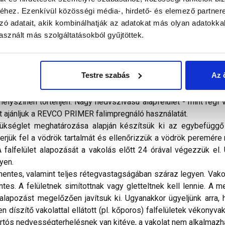
alál a termékkel kapcsolatban. Kérjük, figyelmesen olvassa el!
hez. Ezenkívül közösségi média-, hirdető- és elemező partner
zó adatait, akik kombinálhatják az adatokat más olyan adatokka
 jól feldolgozható, vízzel hígítható, műgyanta diszperziós kö
sznált más szolgáltatásokból gyűjtöttek.
artalmaz és az UV-sugárzást elnyelő, mikro-organikus fertőzés
etve belső falazatainak díszítésére, valamint homlokzati hőszig
Testre szabás
Az 
kat tartalmaz, ezért utórendelésnél, illetve különböző gyárt
gyártási dátumú anyagot használjon, vagy a különböző gyártási
elyszínén történjen. Nagy nedvszívású alapfelület - mint régi 
 ajánljuk a REVCO PRIMER falimpregnáló használatát.
kséglet meghatározása alapján készítsük ki az egybefüggő 
erjük fel a vödrök tartalmát és ellenőrizzük a vödrök peremére
falfelület alapozását a vakolás előtt 24 órával végezzük el. 
gyen.
ntes, valamint teljes rétegvastagságában száraz legyen. Vakolt
s. A felületnek simítottnak vagy gletteltnek kell lennie. A me
z alapozást megelőzően javítsuk ki. Ugyanakkor ügyeljünk arra, 
díszítő vakolattal ellátott (pl. kőporos) falfelületek vékonyvakol
tós nedvességterhelésnek van kitéve, a vakolat nem alkalmazh