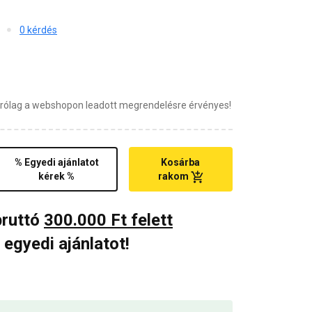
0 kérdés
zárólag a webshopon leadott megrendelésre érvényes!
% Egyedi ajánlatot
Kosárba
kérek %
rakom
bruttó
300.000 Ft felett
 egyedi ajánlatot!