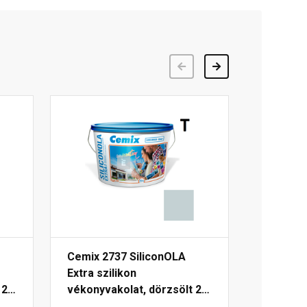
Előző
Következő
Cemix 2737 SiliconOLA
Extra szilikon
 25
vékonyvakolat, dörzsölt 2
mm 4723 blue 25 kg