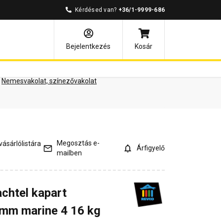
Kérdésed van?
+36/1-9999-686
ények
Kérdések és válaszok
Bejelentkezés
Kosár
Nemesvakolat, színezővakolat
Megosztás e-
ásárlólistára
Árfigyelő
mailben
chtel kapart
 mm marine 4 16 kg