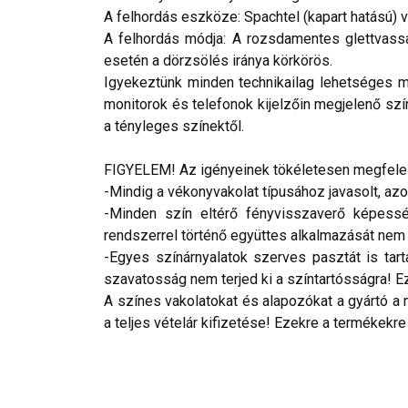
A felhordás eszköze: Spachtel (kapart hatású) 
A felhordás módja: A rozsdamentes glettvassal
esetén a dörzsölés iránya körkörös.
Igyekeztünk minden technikailag lehetséges mó
monitorok és telefonok kijelzőin megjelenő szí
a tényleges színektől.
FIGYELEM! Az igényeinek tökéletesen megfelelő
-Mindig a vékonyvakolat típusához javasolt, az
-Minden szín eltérő fényvisszaverő képesség
rendszerrel történő együttes alkalmazását nem ja
-Egyes színárnyalatok szerves pasztát is tar
szavatosság nem terjed ki a színtartósságra! Eze
A színes vakolatokat és alapozókat a gyártó a 
a teljes vételár kifizetése! Ezekre a termékekre