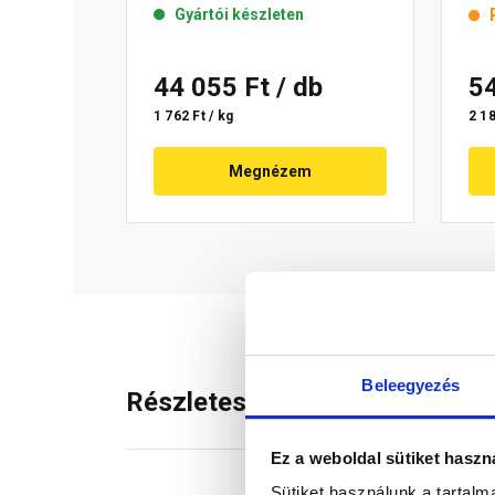
Gyártói készleten
44 055 Ft
/ db
5
1 762 Ft / kg
2 18
Megnézem
Beleegyezés
Részletes leírás
Ez a weboldal sütiket haszn
Sütiket használunk a tartal