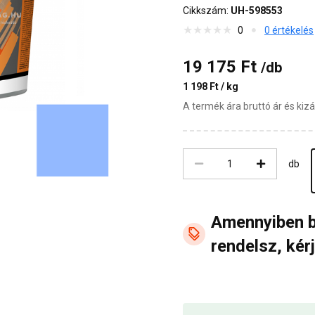
Cikkszám:
UH-598553
0
0 értékelés
19 175 Ft
/db
1 198 Ft / kg
A termék ára bruttó ár és ki
db
Amennyiben 
rendelsz, kérj