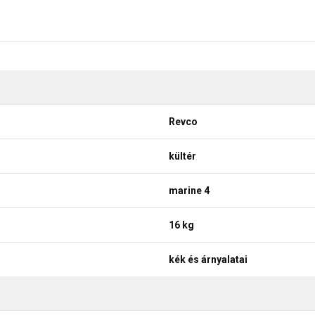
Revco
kültér
marine 4
16 kg
kék és árnyalatai