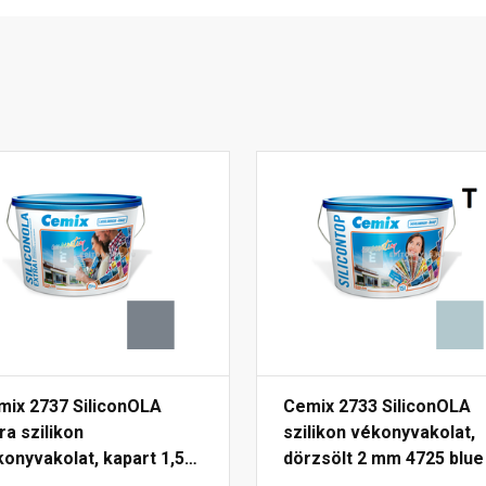
mix 2737 SiliconOLA
Cemix 2733 SiliconOLA
ra szilikon
szilikon vékonyvakolat,
onyvakolat, kapart 1,5
dörzsölt 2 mm 4725 blue
 4767 blue 25 kg
kg