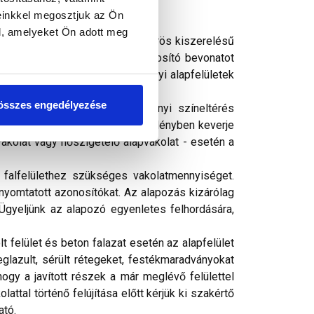
einkkel megosztjuk az Ön
l, amelyeket Ön adott meg
tőanyagú, kvarc töltőanyagú, vödrös kiszerelésű
ekkel szembeni ellenállást biztosító bevonatot
etelő rendszerek és egyéb ásványi alapfelületek
összes engedélyezése
ási dátumú vödröknél árnyalatnyi színeltérés
 dátumú vödröket egy nagyobb edényben keverje
vakolat vagy hőszigetelő alapvakolat - esetén a
falfelülethez szükséges vakolatmennyiséget.
 nyomtatott azonosítókat. Az alapozás kizárólag
Ügyeljünk az alapozó egyenletes felhordására,
 felület és beton falazat esetén az alapfelület
glazult, sérült rétegeket, festékmaradványokat
hogy a javított részek a már meglévő felülettel
attal történő felújítása előtt kérjük ki szakértő
ató.