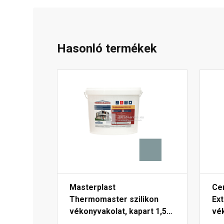
Hasonló termékek
Masterplast
Ce
Thermomaster szilikon
Ext
vékonyvakolat, kapart 1,5
vék
mm 39-C 25 kg
mm