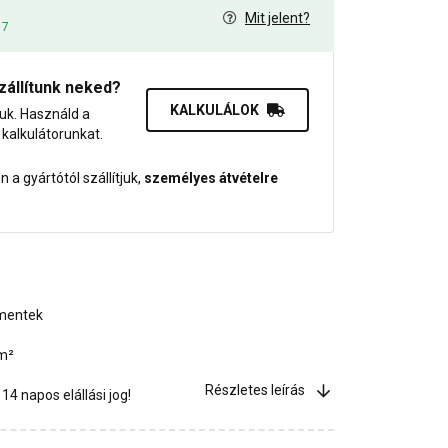
Mit jelent?
17
zállítunk neked?
KALKULÁLOK
juk. Használd a
dő kalkulátorunkat.
 a gyártótól szállítjuk,
személyes átvételre
gmentek
/m²
Részletes leírás
4 napos elállási jog!