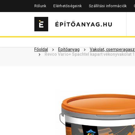
Rólunk
Elérhetőségeink
Szállítási információk
Szükséged lehet rá
Részletes 
Kapcsolódó cikkek
Főoldal
Építőanyag
Vakolat, csemperagaszt
Revco Vario+ Spachtel kapart vékonyvakolat 