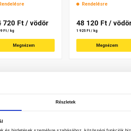
Rendelésre
Rendelésre
4 720 Ft
/ vödör
48 120 Ft
/ vödö
9 Ft / kg
1 925 Ft / kg
Megnézem
Megnézem
Részletek
ál
mak és hirdetések személyre szabásához, közösségi funkciók biz