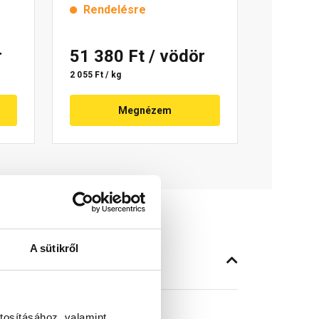
Rendelésre
r
51 380 Ft
/ vödör
2 055 Ft / kg
Megnézem
A sütikről
tosításához, valamint