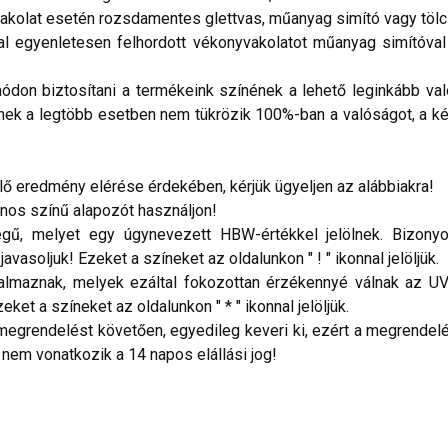
vakolat esetén rozsdamentes glettvas, műanyag simító vagy tölc
 egyenletesen felhordott vékonyvakolatot műanyag simítóval d
don biztosítani a termékeink színének a lehető leginkább val
nek a legtöbb esetben nem tükrözik 100%-ban a valóságot, a ké
 eredmény elérése érdekében, kérjük ügyeljen az alábbiakra!
onos színű alapozót használjon!
ű, melyet egy úgynevezett HBW-értékkel jelölnek. Bizonyos
vasoljuk! Ezeket a színeket az oldalunkon " ! " ikonnal jelöljük.
talmaznak, melyek ezáltal fokozottan érzékennyé válnak az UV
ket a színeket az oldalunkon " * " ikonnal jelöljük.
megrendelést követően, egyedileg keveri ki, ezért a megrendelés
 nem vonatkozik a 14 napos elállási jog!