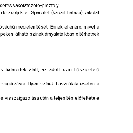
séres vakolatszóró-pisztoly.
örzsöljük el. Spachtel (kapart hatású) vakolat
ósághű megjelenítését. Ennek ellenére, mivel a
peken látható színek árnyalataikban eltérhetnek
 határérték alatt, az adott szín hőszigetelő
-sugárzásra. Ilyen színek használata esetén a
 visszaigazolása után a teljesítés előfeltétele