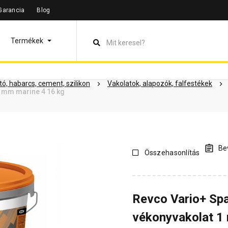
Garancia
Blog
leírás
Termékinformáció
Dokumentumok
Vásárlói vélem
Termékek
ó, habarcs, cement, szilikon
Vakolatok, alapozók, falfestékek
1 mm marine 4 16 kg
Bev
Összehasonlítás
Revco Vario+ Spa
vékonyvakolat 1