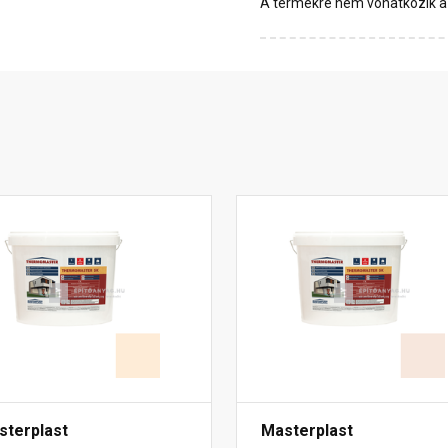
A termékre nem vonatkozik a 1
sterplast
Masterplast