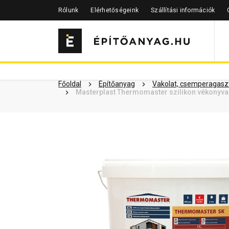
Rólunk
Elérhetőségeink
Szállítási információk
Szükséged lehet rá
Részletes 
Kapcsolódó cikkek
Főoldal
Építőanyag
Vakolat, csemperagaszt
Masterplast Thermomaster szilikon vékonyvak