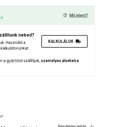
Mit jelent?
24
zállítunk neked?
KALKULÁLOK
juk. Használd a
dő kalkulátorunkat.
 a gyártótól szállítjuk,
személyes átvételre
m²
Részletes leírás