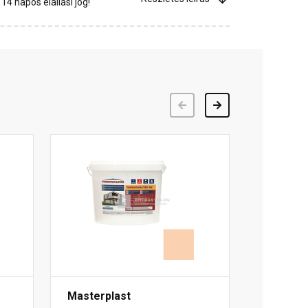
4 napos elállási jog!
Előző
Következő
Masterplast