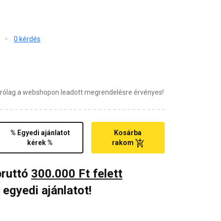
0 kérdés
zárólag a webshopon leadott megrendelésre érvényes!
% Egyedi ajánlatot
Kosárba
kérek %
rakom
bruttó
300.000 Ft felett
 egyedi ajánlatot!