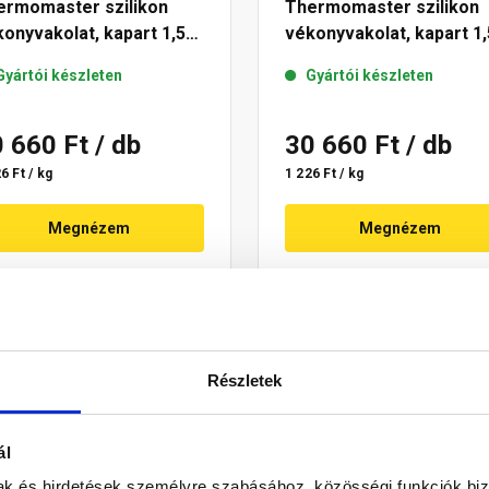
ermomaster szilikon
Thermomaster szilikon
onyvakolat, kapart 1,5
vékonyvakolat, kapart 1,
 03-F 25 kg
mm 13-F 25 kg
Gyártói készleten
Gyártói készleten
0 660 Ft
/ db
30 660 Ft
/ db
6 Ft / kg
1 226 Ft / kg
Megnézem
Megnézem
Részletek
ál
mak és hirdetések személyre szabásához, közösségi funkciók biz