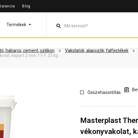
Garancia
Blog
leírás
Termékinformáció
Dokumentumok
Vásárlói vélem
Termékek
ó, habarcs, cement, szilikon
Vakolatok, alapozók, falfestékek
olat, kapart 2 mm 17-F 25 kg
Bev
Összehasonlítás
Masterplast The
vékonyvakolat, 