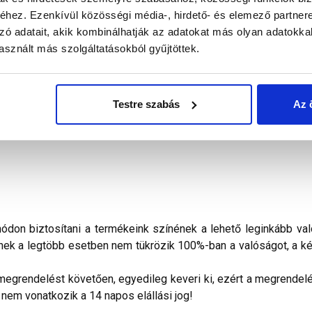
hez. Ezenkívül közösségi média-, hirdető- és elemező partner
zó adatait, akik kombinálhatják az adatokat más olyan adatokka
alál a termékkel kapcsolatban. Kérjük, figyelmesen olvassa el!
sznált más szolgáltatásokból gyűjtöttek.
konyvakolat
finoman megmunkált homlokzatok lábazati sík f
lő rendszerek időjárásálló fedőrétege. Kapart hatású, 2 mm s
Testre szabás
Az 
a felületet Masterplast Thermomaster univerzális alapozóval ke
ületet száradása alatt erős, közvetlen napsütés, huzat és nedves
don biztosítani a termékeink színének a lehető leginkább val
nek a legtöbb esetben nem tükrözik 100%-ban a valóságot, a ké
megrendelést követően, egyedileg keveri ki, ezért a megrendelés
 nem vonatkozik a 14 napos elállási jog!