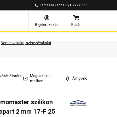
Kérdésed van?
+36/1-9999-686
ények
Kérdések és válaszok
Bejelentkezés
Kosár
Nemesvakolat, színezővakolat
Megosztás e-
ásárlólistára
Árfigyelő
mailben
rmomaster szilikon
kapart 2 mm 17-F 25