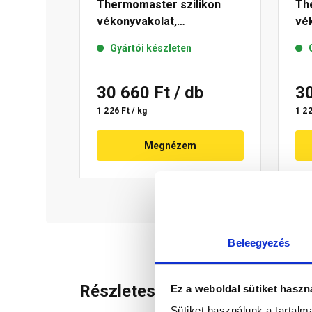
Thermomaster szilikon
Th
vékonyvakolat,
vék
gördülőszemcsés 2 mm 04-
mm
Gyártói készleten
C 25 kg
30 660 Ft
/ db
3
1 226 Ft / kg
1 22
Megnézem
Beleegyezés
Részletes leírás
Ez a weboldal sütiket haszn
Sütiket használunk a tartal