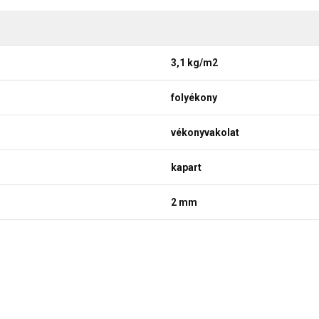
3,1 kg/m2
folyékony
vékonyvakolat
kapart
2 mm