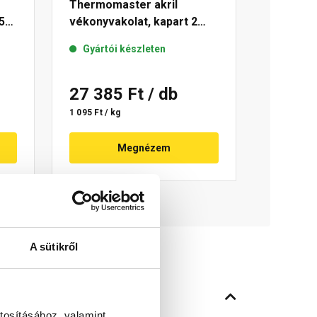
Thermomaster akril
5
vékonyvakolat, kapart 2
mm 04-D 25 kg
Gyártói készleten
27 385 Ft
/ db
1 095 Ft / kg
Megnézem
A sütikről
tosításához, valamint