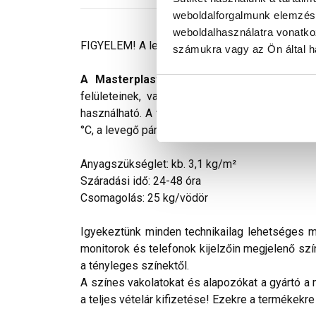
weboldalforgalmunk elemzésé
weboldalhasználatra vonatko
FIGYELEM! A leírás végén fontos információkat t
számukra vagy az Ön által ha
A Masterplast Thermomaster szilikon vé
felületeinek, valamint homlokzati hőszigete
használható. A vékonyvakolat felhordása előtt 
°C, a levegő páratartalma max. 80% lehet. A fel
Anyagszükséglet: kb. 3,1 kg/m²
Száradási idő: 24-48 óra
Csomagolás: 25 kg/vödör
Igyekeztünk minden technikailag lehetséges mó
monitorok és telefonok kijelzőin megjelenő szí
a tényleges színektől.
A színes vakolatokat és alapozókat a gyártó a 
a teljes vételár kifizetése! Ezekre a termékekre