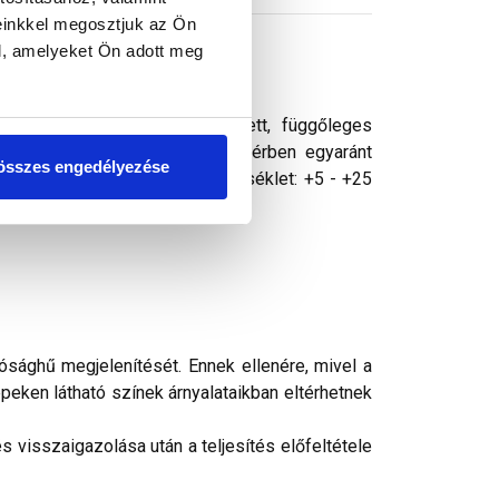
einkkel megosztjuk az Ön
l, amelyeket Ön adott meg
eletti, vízszigeteléssel védett, függőleges
zemcsenagysággal, bel- és kültérben egyaránt
összes engedélyezése
ll kezelni. Felhasználási hőmérséklet: +5 - +25
ség nem érheti.
ósághű megjelenítését. Ennek ellenére, mivel a
peken látható színek árnyalataikban eltérhetnek
 visszaigazolása után a teljesítés előfeltétele