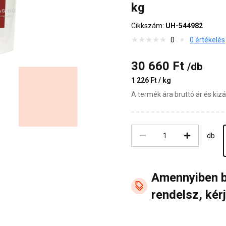
kg
Cikkszám:
UH-544982
0
0 értékelés
30 660 Ft
/db
1 226 Ft / kg
A termék ára bruttó ár és ki
db
Amennyiben 
rendelsz, kérj