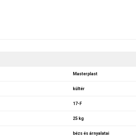
Masterplast
kültér
17-F
25 kg
bézs és árnyalatai