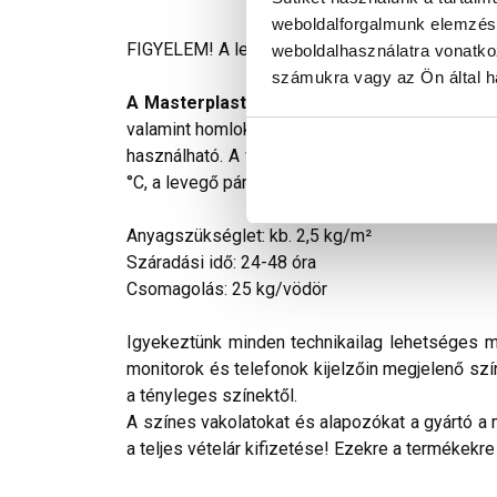
weboldalforgalmunk elemzésé
FIGYELEM! A leírás végén fontos információkat t
weboldalhasználatra vonatko
számukra vagy az Ön által ha
A Masterplast Thermomaster akril vékonyv
valamint homlokzati hőszigetelő rendszerek id
használható. A vékonyvakolat felhordása előtt 
°C, a levegő páratartalma max. 80% lehet. A fel
Anyagszükséglet: kb. 2,5 kg/m²
Száradási idő: 24-48 óra
Csomagolás: 25 kg/vödör
Igyekeztünk minden technikailag lehetséges mó
monitorok és telefonok kijelzőin megjelenő szí
a tényleges színektől.
A színes vakolatokat és alapozókat a gyártó a 
a teljes vételár kifizetése! Ezekre a termékekre