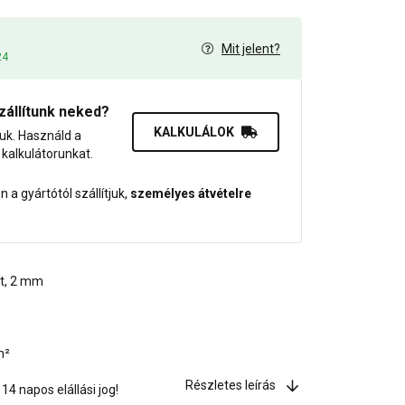
Mit jelent?
24
zállítunk neked?
KALKULÁLOK
juk. Használd a
dő kalkulátorunkat.
 a gyártótól szállítjuk,
személyes átvételre
at, 2 mm
m²
Részletes leírás
4 napos elállási jog!