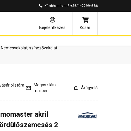
Kérdésed van?
+36/1-9999-686
ények
Kérdések és válaszok
Bejelentkezés
Kosár
Nemesvakolat, színezővakolat
Megosztás e-
ásárlólistára
Árfigyelő
mailben
rmomaster akril
gördülőszemcsés 2