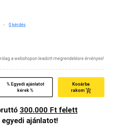
0 kérdés
zárólag a webshopon leadott megrendelésre érvényes!
% Egyedi ajánlatot
Kosárba
kérek %
rakom
bruttó
300.000 Ft felett
 egyedi ajánlatot!