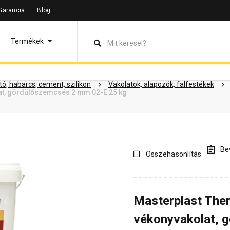
Garancia
Blog
leírás
Termékinformáció
Dokumentumok
Vásárlói vélem
Termékek
ó, habarcs, cement, szilikon
Vakolatok, alapozók, falfestékek
at, gördülőszemcsés 2 mm 02-E 25 kg
Bev
Összehasonlítás
Masterplast The
vékonyvakolat, 