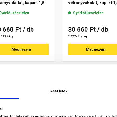
onyvakolat, kapart 1,5
vékonyvakolat, kapart 1,
 03-F 25 kg
mm 13-F 25 kg
Gyártói készleten
Gyártói készleten
0 660 Ft
/ db
30 660 Ft
/ db
6 Ft / kg
1 226 Ft / kg
Megnézem
Megnézem
Részletek
ál
mak és hirdetések személyre szabásához, közösségi funkciók biz