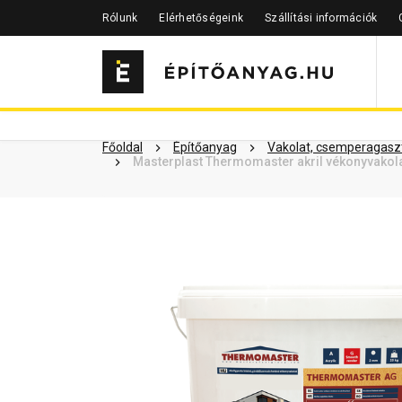
Rólunk
Elérhetőségeink
Szállítási információk
Szükséged lehet rá
Részletes 
Kapcsolódó cikkek
Főoldal
Építőanyag
Vakolat, csemperagaszt
Masterplast Thermomaster akril vékonyvakol