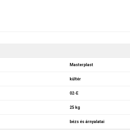
Masterplast
kültér
02-E
25 kg
bézs és árnyalatai