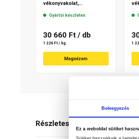
vékonyvakolat,
vék
gördülőszemcsés 2 mm 04-
mm
Gyártói készleten
C 25 kg
30 660 Ft
/ db
3
1 226 Ft / kg
1 22
Megnézem
Beleegyezés
Részletes leírás
Ez a weboldal sütiket haszn
Sütiket használunk a tartal