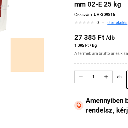
mm 02-E 25 kg
Cikkszám:
UH-309816
0
0 értékelés
27 385 Ft
/db
1 095 Ft / kg
A termék ára bruttó ár és ki
db
Amennyiben 
rendelsz, kérj