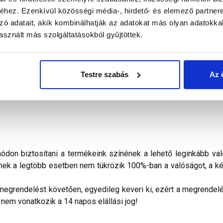
hez. Ezenkívül közösségi média-, hirdető- és elemező partner
alál a termékkel kapcsolatban. Kérjük, figyelmesen olvassa el!
zó adatait, akik kombinálhatják az adatokat más olyan adatokka
sznált más szolgáltatásokból gyűjtöttek.
akolat
finoman megmunkált homlokzatok lábazati sík feletti, ví
őjárásálló fedőrétege. Gördülőszemcsés, dörzsölt hatású, 2 mm
a felületet Masterplast Thermomaster univerzális alapozóval ke
Testre szabás
Az 
ületet száradása alatt erős, közvetlen napsütés, huzat és nedves
don biztosítani a termékeink színének a lehető leginkább val
nek a legtöbb esetben nem tükrözik 100%-ban a valóságot, a ké
megrendelést követően, egyedileg keveri ki, ezért a megrendelés
 nem vonatkozik a 14 napos elállási jog!