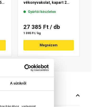
5
vékonyvakolat, kapart 2
mm 04-D 25 kg
Gyártói készleten
27 385 Ft
/ db
1 095 Ft / kg
Megnézem
A sütikről
tosításához, valamint