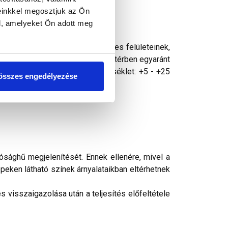
einkkel megosztjuk az Ön
l, amelyeket Ön adott meg
zszigeteléssel védett, függőleges felületeinek,
 szemcsenagysággal, bel- és kültérben egyaránt
ll kezelni. Felhasználási hőmérséklet: +5 - +25
összes engedélyezése
ség nem érheti.
ósághű megjelenítését. Ennek ellenére, mivel a
peken látható színek árnyalataikban eltérhetnek
 visszaigazolása után a teljesítés előfeltétele