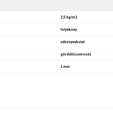
2,5 kg/m2
folyékony
vékonyvakolat
gördülőszemcsés
2 mm