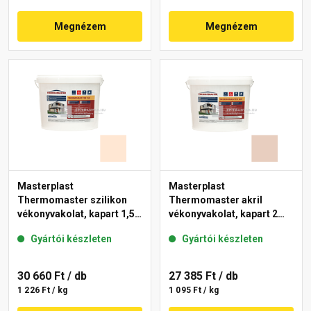
Megnézem
Megnézem
Masterplast
Masterplast
Thermomaster szilikon
Thermomaster akril
vékonyvakolat, kapart 1,5
vékonyvakolat, kapart 2
mm 10-F 25 kg
mm 09-E 25 kg
Gyártói készleten
Gyártói készleten
30 660 Ft
/ db
27 385 Ft
/ db
1 226 Ft / kg
1 095 Ft / kg