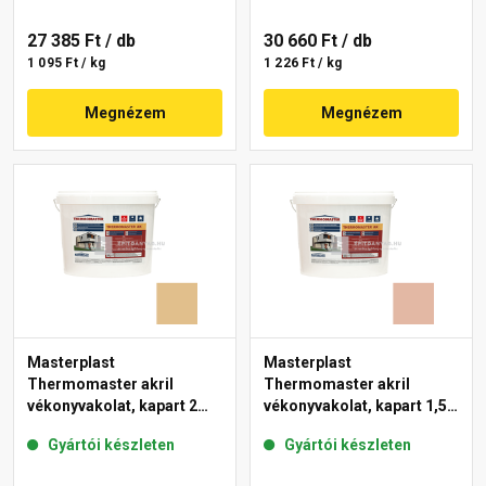
27 385 Ft
/ db
30 660 Ft
/ db
1 095 Ft / kg
1 226 Ft / kg
Megnézem
Megnézem
Masterplast
Masterplast
Thermomaster akril
Thermomaster akril
vékonyvakolat, kapart 2
vékonyvakolat, kapart 1,5
mm 48-C 25 kg
mm 12-D 25 kg
Gyártói készleten
Gyártói készleten