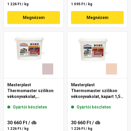
1 226 Ft / kg
1 095 Ft / kg
Megnézem
Megnézem
Masterplast
Masterplast
Thermomaster szilikon
Thermomaster szilikon
vékonyvakolat,
vékonyvakolat, kapart 1,5
gördülőszemcsés 2 mm
mm 12-E 25 kg
Gyártói készleten
Gyártói készleten
20-E 25 kg
30 660 Ft
/ db
30 660 Ft
/ db
1 226 Ft / kg
1 226 Ft / kg