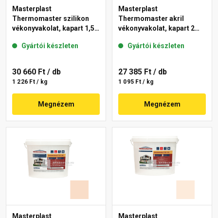
Masterplast
Masterplast
Thermomaster szilikon
Thermomaster akril
vékonyvakolat, kapart 1,5
vékonyvakolat, kapart 2
mm 13-F 25 kg
mm 04-D 25 kg
Gyártói készleten
Gyártói készleten
30 660 Ft
/ db
27 385 Ft
/ db
1 226 Ft / kg
1 095 Ft / kg
Megnézem
Megnézem
Masterplast
Masterplast