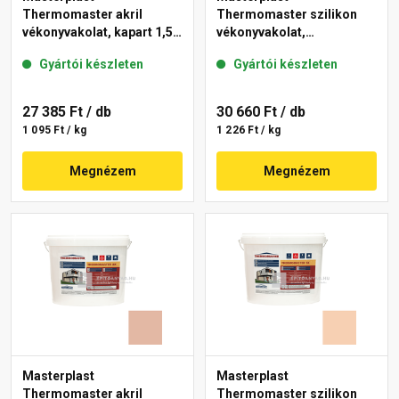
Thermomaster akril
Thermomaster szilikon
vékonyvakolat, kapart 1,5
vékonyvakolat,
mm 08-D 25 kg
gördülőszemcsés 2 mm
Gyártói készleten
Gyártói készleten
04-F 25 kg
27 385 Ft
/ db
30 660 Ft
/ db
1 095 Ft / kg
1 226 Ft / kg
Megnézem
Megnézem
Masterplast
Masterplast
Thermomaster akril
Thermomaster szilikon