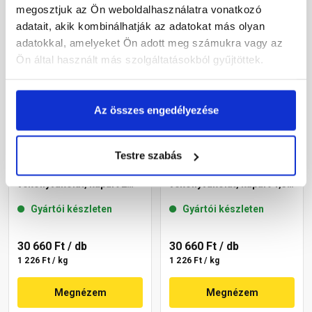
megosztjuk az Ön weboldalhasználatra vonatkozó
adatait, akik kombinálhatják az adatokat más olyan
adatokkal, amelyeket Ön adott meg számukra vagy az
Ön által használt más szolgáltatásokból gyűjtöttek.
Az összes engedélyezése
Testre szabás
Masterplast
Masterplast
Thermomaster szilikon
Thermomaster szilikon
vékonyvakolat, kapart 2
vékonyvakolat, kapart 1,5
mm 64-C 25 kg
mm 19-F 25 kg
Gyártói készleten
Gyártói készleten
30 660 Ft
/ db
30 660 Ft
/ db
1 226 Ft / kg
1 226 Ft / kg
Megnézem
Megnézem