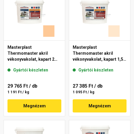
Masterplast
Masterplast
Thermomaster akril
Thermomaster akril
vékonyvakolat, kapart 2
vékonyvakolat, kapart 1,5
mm 03-C 25 kg
mm 05-F 25 kg
Gyártói készleten
Gyártói készleten
29 765 Ft
/ db
27 385 Ft
/ db
1 191 Ft / kg
1 095 Ft / kg
Megnézem
Megnézem