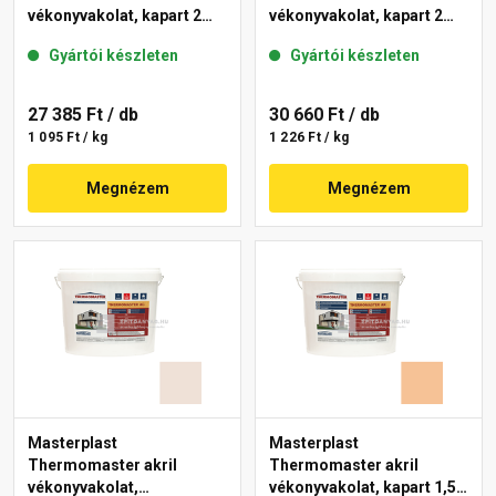
vékonyvakolat, kapart 2
vékonyvakolat, kapart 2
mm 12-D 25 kg
mm 08-C 25 kg
Gyártói készleten
Gyártói készleten
27 385 Ft
/ db
30 660 Ft
/ db
1 095 Ft / kg
1 226 Ft / kg
Megnézem
Megnézem
Masterplast
Masterplast
Thermomaster akril
Thermomaster akril
vékonyvakolat,
vékonyvakolat, kapart 1,5