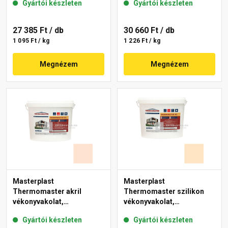
Gyártói készleten
Gyártói készleten
27 385 Ft
/ db
30 660 Ft
/ db
1 095 Ft / kg
1 226 Ft / kg
Megnézem
Megnézem
Masterplast
Masterplast
Thermomaster akril
Thermomaster szilikon
vékonyvakolat,
vékonyvakolat,
gördülőszemcsés 2 mm
gördülőszemcsés 2 mm
Gyártói készleten
Gyártói készleten
11-F 25 kg
02-E 25 kg