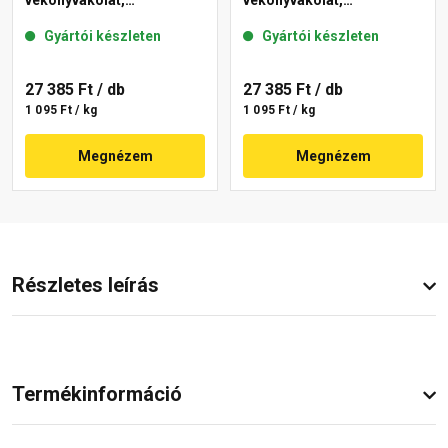
vékonyvakolat,
vékonyvakolat,
gördülőszemcsés 2 mm
gördülőszemcsés 2 mm
Gyártói készleten
Gyártói készleten
15-F 25 kg
16-D 25 kg
27 385 Ft
/ db
27 385 Ft
/ db
1 095 Ft / kg
1 095 Ft / kg
Megnézem
Megnézem
Részletes leírás
Termékinformáció