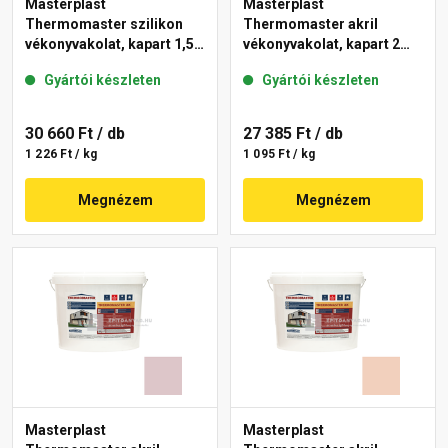
Masterplast
Masterplast
Thermomaster szilikon
Thermomaster akril
vékonyvakolat, kapart 1,5
vékonyvakolat, kapart 2
mm 09-F 25 kg
mm 17-F 25 kg
Gyártói készleten
Gyártói készleten
30 660 Ft
/ db
27 385 Ft
/ db
1 226 Ft / kg
1 095 Ft / kg
Megnézem
Megnézem
Masterplast
Masterplast