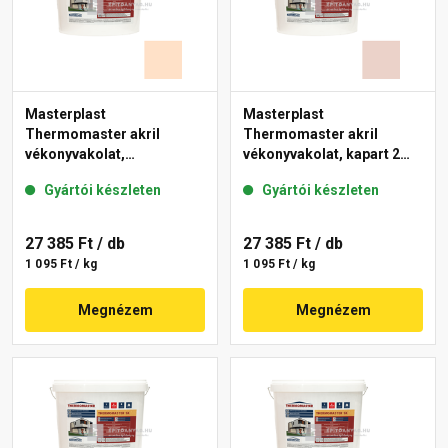
Masterplast
Masterplast
Thermomaster akril
Thermomaster akril
vékonyvakolat,
vékonyvakolat, kapart 2
gördülőszemcsés 2 mm
mm 13-E 25 kg
Gyártói készleten
Gyártói készleten
04-E 25 kg
27 385 Ft
/ db
27 385 Ft
/ db
1 095 Ft / kg
1 095 Ft / kg
Megnézem
Megnézem