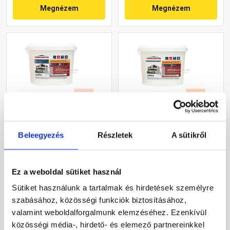
Megnézem
Megnézem
Masterplast
Masterplast
Beleegyezés
Részletek
A sütikről
Thermomaster szilikon
Thermomaster akril
vékonyvakolat, kapart 1,5
vékonyvakolat,
mm 17-F 25 kg
gördülőszemcsés 2 mm
Gyártói készleten
Gyártói készleten
10-E 25 kg
Ez a weboldal sütiket használ
Sütiket használunk a tartalmak és hirdetések személyre
30 660 Ft
/ db
27 385 Ft
/ db
szabásához, közösségi funkciók biztosításához,
1 226 Ft / kg
1 095 Ft / kg
valamint weboldalforgalmunk elemzéséhez. Ezenkívül
közösségi média-, hirdető- és elemező partnereinkkel
Megnézem
Megnézem