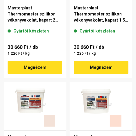
Masterplast
Masterplast
Thermomaster szilikon
Thermomaster szilikon
vékonyvakolat, kapart 2
vékonyvakolat, kapart 1,5
mm 12-D 25 kg
mm 20-E 25 kg
Gyártói készleten
Gyártói készleten
30 660 Ft
/ db
30 660 Ft
/ db
1 226 Ft / kg
1 226 Ft / kg
Megnézem
Megnézem