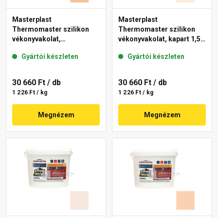
Masterplast
Masterplast
Thermomaster szilikon
Thermomaster szilikon
vékonyvakolat,
vékonyvakolat, kapart 1,5
gördülőszemcsés 2 mm
mm 03-F 25 kg
Gyártói készleten
Gyártói készleten
04-C 25 kg
30 660 Ft
/ db
30 660 Ft
/ db
1 226 Ft / kg
1 226 Ft / kg
Megnézem
Megnézem