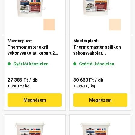
Masterplast
Masterplast
Thermomaster akril
Thermomaster szilikon
vékonyvakolat, kapart 2
vékonyvakolat,
mm 07-E 25 kg
gördülőszemcsés 2 mm
Gyártói készleten
Gyártói készleten
03-E 25 kg
27 385 Ft
/ db
30 660 Ft
/ db
1 095 Ft / kg
1 226 Ft / kg
Megnézem
Megnézem