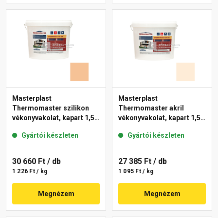
Masterplast
Masterplast
Thermomaster szilikon
Thermomaster akril
vékonyvakolat, kapart 1,5
vékonyvakolat, kapart 1,5
mm 04-C 25 kg
mm 03-F 25 kg
Gyártói készleten
Gyártói készleten
30 660 Ft
/ db
27 385 Ft
/ db
1 226 Ft / kg
1 095 Ft / kg
Megnézem
Megnézem