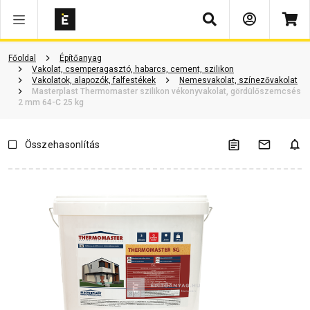
Keresés
Vásárlói vélemények
Kérdések és válaszok
Kapcsolódó cikkek
Főoldal
Építőanyag
Vakolat, csemperagasztó, habarcs, cement, szilikon
Vakolatok, alapozók, falfestékek
Nemesvakolat, színezővakolat
Masterplast Thermomaster szilikon vékonyvakolat, gördülőszemcsés
2 mm 64-C 25 kg
Összehasonlítás