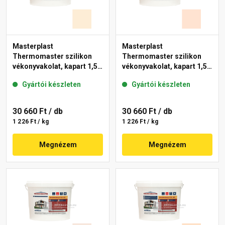
Masterplast
Masterplast
Thermomaster szilikon
Thermomaster szilikon
vékonyvakolat, kapart 1,5
vékonyvakolat, kapart 1,5
mm 02-F 25 kg
mm 11-F 25 kg
Gyártói készleten
Gyártói készleten
30 660 Ft
/ db
30 660 Ft
/ db
1 226 Ft / kg
1 226 Ft / kg
Megnézem
Megnézem