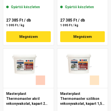
gördülőszemcsés 2 mm
mm 04-C 25 kg
Gyártói készleten
Gyártói készleten
44-F 25 kg
27 385 Ft
/ db
27 385 Ft
/ db
1 095 Ft / kg
1 095 Ft / kg
Megnézem
Megnézem
Masterplast
Masterplast
Thermomaster akril
Thermomaster szilikon
vékonyvakolat, kapart 2
vékonyvakolat, kapart 1,5
mm 17-E 25 kg
mm 02-E 25 kg