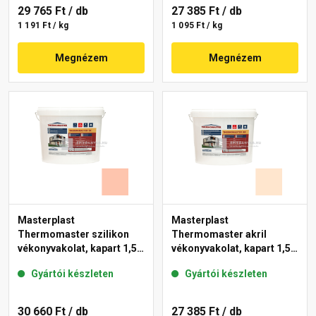
29 765 Ft
/ db
27 385 Ft
/ db
1 191 Ft / kg
1 095 Ft / kg
Megnézem
Megnézem
Masterplast
Masterplast
Thermomaster szilikon
Thermomaster akril
vékonyvakolat, kapart 1,5
vékonyvakolat, kapart 1,5
mm 16-D 25 kg
mm 07-F 25 kg
Gyártói készleten
Gyártói készleten
30 660 Ft
/ db
27 385 Ft
/ db