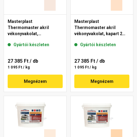
Masterplast
Masterplast
Thermomaster akril
Thermomaster akril
vékonyvakolat,
vékonyvakolat, kapart 2
gördülőszemcsés 2 mm
mm 04-E 25 kg
Gyártói készleten
Gyártói készleten
13-F 25 kg
27 385 Ft
/ db
27 385 Ft
/ db
1 095 Ft / kg
1 095 Ft / kg
Megnézem
Megnézem