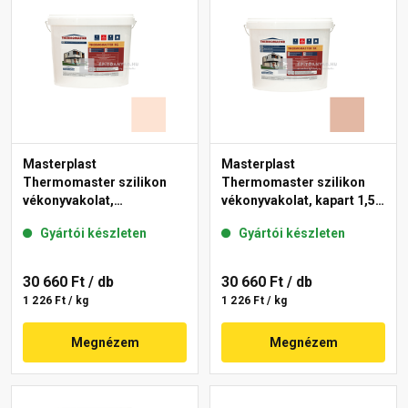
Masterplast
Masterplast
Thermomaster szilikon
Thermomaster szilikon
vékonyvakolat,
vékonyvakolat, kapart 1,5
gördülőszemcsés 2 mm
mm 12-D 25 kg
Gyártói készleten
Gyártói készleten
15-F 25 kg
30 660 Ft
/ db
30 660 Ft
/ db
1 226 Ft / kg
1 226 Ft / kg
Megnézem
Megnézem