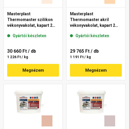
Masterplast
Masterplast
Thermomaster szilikon
Thermomaster akril
vékonyvakolat, kapart 2
vékonyvakolat, kapart 2
mm 04-F 25 kg
mm 03-D 25 kg
Gyártói készleten
Gyártói készleten
30 660 Ft
/ db
29 765 Ft
/ db
1 226 Ft / kg
1 191 Ft / kg
Megnézem
Megnézem