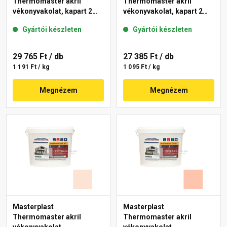
Thermomaster akril
Thermomaster akril
vékonyvakolat, kapart 2
vékonyvakolat, kapart 2
mm 27-E 25 kg
mm 12-E 25 kg
Gyártói készleten
Gyártói készleten
29 765 Ft
/ db
27 385 Ft
/ db
1 191 Ft / kg
1 095 Ft / kg
Megnézem
Megnézem
Masterplast
Masterplast
Thermomaster akril
Thermomaster akril