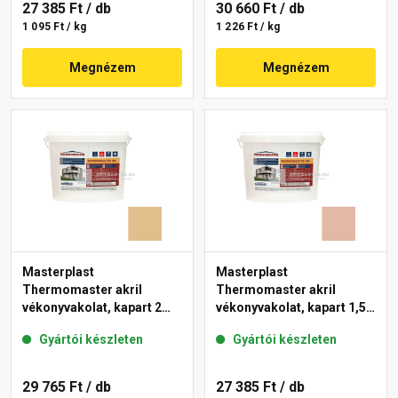
27 385 Ft
/ db
30 660 Ft
/ db
1 095 Ft / kg
1 226 Ft / kg
Megnézem
Megnézem
Masterplast
Masterplast
Thermomaster akril
Thermomaster akril
vékonyvakolat, kapart 2
vékonyvakolat, kapart 1,5
mm 48-C 25 kg
mm 12-D 25 kg
Gyártói készleten
Gyártói készleten
29 765 Ft
/ db
27 385 Ft
/ db