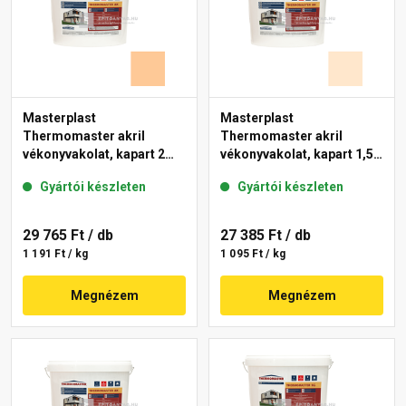
Masterplast
Masterplast
Thermomaster akril
Thermomaster akril
vékonyvakolat, kapart 2
vékonyvakolat, kapart 1,5
mm 03-C 25 kg
mm 05-F 25 kg
Gyártói készleten
Gyártói készleten
29 765 Ft
/ db
27 385 Ft
/ db
1 191 Ft / kg
1 095 Ft / kg
Megnézem
Megnézem