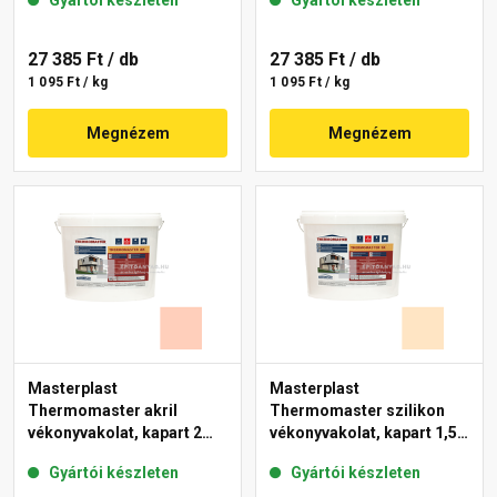
Gyártói készleten
Gyártói készleten
44-F 25 kg
27 385 Ft
/ db
27 385 Ft
/ db
1 095 Ft / kg
1 095 Ft / kg
Megnézem
Megnézem
Masterplast
Masterplast
Thermomaster akril
Thermomaster szilikon
vékonyvakolat, kapart 2
vékonyvakolat, kapart 1,5
mm 17-E 25 kg
mm 02-E 25 kg
Gyártói készleten
Gyártói készleten