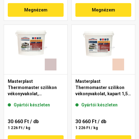
Megnézem
Megnézem
Masterplast
Masterplast
Thermomaster szilikon
Thermomaster szilikon
vékonyvakolat,
vékonyvakolat, kapart 1,5
gördülőszemcsés 2 mm
mm 12-E 25 kg
Gyártói készleten
Gyártói készleten
20-E 25 kg
30 660 Ft
/ db
30 660 Ft
/ db
1 226 Ft / kg
1 226 Ft / kg