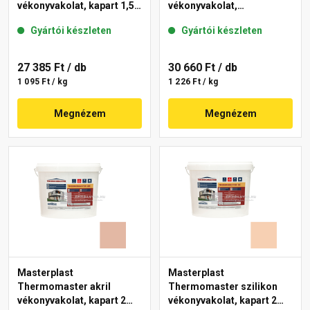
vékonyvakolat, kapart 1,5
vékonyvakolat,
mm 08-D 25 kg
gördülőszemcsés 2 mm
Gyártói készleten
Gyártói készleten
04-F 25 kg
27 385 Ft
/ db
30 660 Ft
/ db
1 095 Ft / kg
1 226 Ft / kg
Megnézem
Megnézem
Masterplast
Masterplast
Thermomaster akril
Thermomaster szilikon
vékonyvakolat, kapart 2
vékonyvakolat, kapart 2