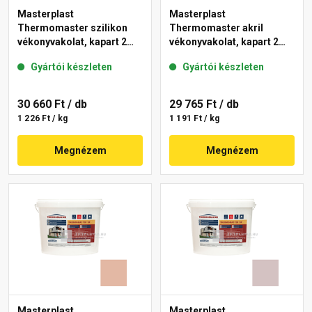
Masterplast
Masterplast
Thermomaster szilikon
Thermomaster akril
vékonyvakolat, kapart 2
vékonyvakolat, kapart 2
mm 04-F 25 kg
mm 03-D 25 kg
Gyártói készleten
Gyártói készleten
30 660 Ft
/ db
29 765 Ft
/ db
1 226 Ft / kg
1 191 Ft / kg
Megnézem
Megnézem
Masterplast
Masterplast