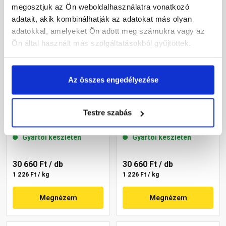
megosztjuk az Ön weboldalhasználatra vonatkozó
adatait, akik kombinálhatják az adatokat más olyan
adatokkal, amelyeket Ön adott meg számukra vagy az
Ön által használt más szolgáltatásokból gyűjtöttek.
Az összes engedélyezése
Masterplast
Masterplast
Thermomaster szilikon
Thermomaster szilikon
Testre szabás
vékonyvakolat, kapart 2
vékonyvakolat, kapart 1,5
mm 64-C 25 kg
mm 19-F 25 kg
Gyártói készleten
Gyártói készleten
30 660 Ft
/ db
30 660 Ft
/ db
1 226 Ft / kg
1 226 Ft / kg
Megnézem
Megnézem