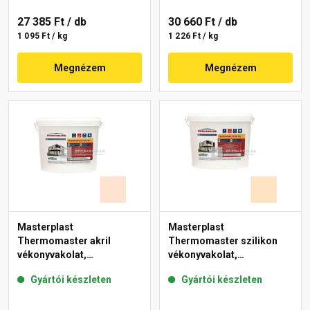
27 385 Ft
/ db
30 660 Ft
/ db
1 095 Ft / kg
1 226 Ft / kg
Megnézem
Megnézem
Masterplast
Masterplast
Thermomaster akril
Thermomaster szilikon
vékonyvakolat,
vékonyvakolat,
gördülőszemcsés 2 mm
gördülőszemcsés 2 mm
Gyártói készleten
Gyártói készleten
11-F 25 kg
02-E 25 kg