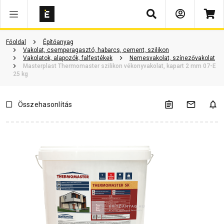
Keresés
Vásárlói vélemények
Kérdések és válaszok
Kapcsolódó cikkek
Főoldal
Építőanyag
Vakolat, csemperagasztó, habarcs, cement, szilikon
Vakolatok, alapozók, falfestékek
Nemesvakolat, színezővakolat
Masterplast Thermomaster szilikon vékonyvakolat, kapart 2 mm 07-E
25 kg
Összehasonlítás