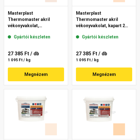
Masterplast
Masterplast
Thermomaster akril
Thermomaster akril
vékonyvakolat,
vékonyvakolat, kapart 2
gördülőszemcsés 2 mm
mm 04-E 25 kg
Gyártói készleten
Gyártói készleten
13-F 25 kg
27 385 Ft
/ db
27 385 Ft
/ db
1 095 Ft / kg
1 095 Ft / kg
Megnézem
Megnézem