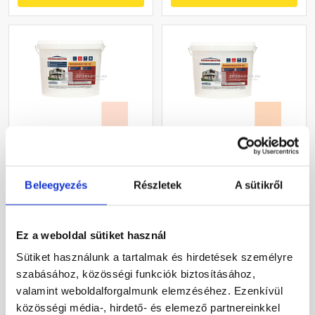
Masterplast
Masterplast
Thermomaster szilikon
Thermomaster akril
vékonyvakolat, kapart 1,5
vékonyvakolat,
Beleegyezés
Részletek
A sütikről
mm 17-F 25 kg
gördülőszemcsés 2 mm
Gyártói készleten
Gyártói készleten
10-E 25 kg
Ez a weboldal sütiket használ
30 660 Ft
/ db
27 385 Ft
/ db
Sütiket használunk a tartalmak és hirdetések személyre
1 226 Ft / kg
1 095 Ft / kg
szabásához, közösségi funkciók biztosításához,
valamint weboldalforgalmunk elemzéséhez. Ezenkívül
Megnézem
Megnézem
közösségi média-, hirdető- és elemező partnereinkkel