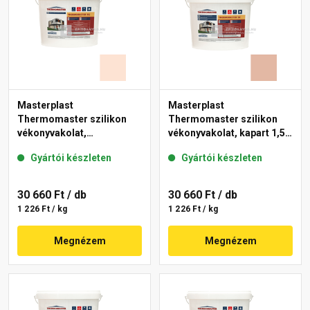
Masterplast
Masterplast
Thermomaster szilikon
Thermomaster szilikon
vékonyvakolat,
vékonyvakolat, kapart 1,5
gördülőszemcsés 2 mm
mm 12-D 25 kg
Gyártói készleten
Gyártói készleten
15-F 25 kg
30 660 Ft
/ db
30 660 Ft
/ db
1 226 Ft / kg
1 226 Ft / kg
Megnézem
Megnézem