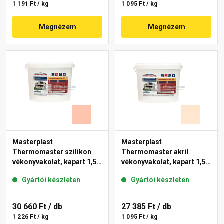
1 191 Ft / kg
1 095 Ft / kg
Megnézem
Megnézem
Masterplast
Masterplast
Thermomaster szilikon
Thermomaster akril
vékonyvakolat, kapart 1,5
vékonyvakolat, kapart 1,5
mm 16-D 25 kg
mm 07-F 25 kg
Gyártói készleten
Gyártói készleten
30 660 Ft
/ db
27 385 Ft
/ db
1 226 Ft / kg
1 095 Ft / kg