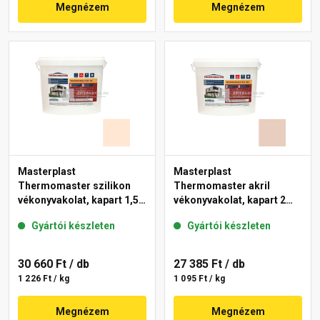
Megnézem
Megnézem
Masterplast
Masterplast
Thermomaster szilikon
Thermomaster akril
vékonyvakolat, kapart 1,5
vékonyvakolat, kapart 2
mm 10-F 25 kg
mm 09-E 25 kg
Gyártói készleten
Gyártói készleten
30 660 Ft
/ db
27 385 Ft
/ db
1 226 Ft / kg
1 095 Ft / kg
Megnézem
Megnézem