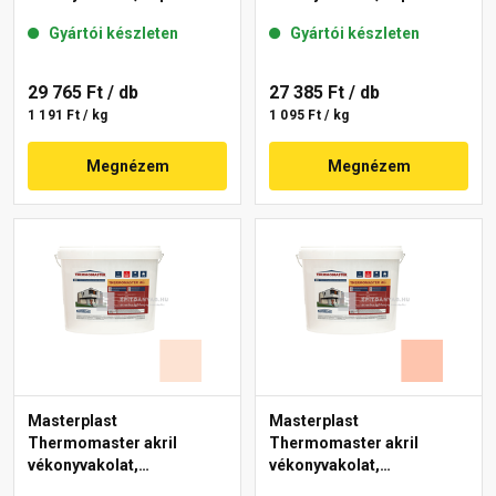
mm 27-E 25 kg
mm 12-E 25 kg
Gyártói készleten
Gyártói készleten
29 765 Ft
/ db
27 385 Ft
/ db
1 191 Ft / kg
1 095 Ft / kg
Megnézem
Megnézem
Masterplast
Masterplast
Thermomaster akril
Thermomaster akril
vékonyvakolat,
vékonyvakolat,
gördülőszemcsés 2 mm
gördülőszemcsés 2 mm