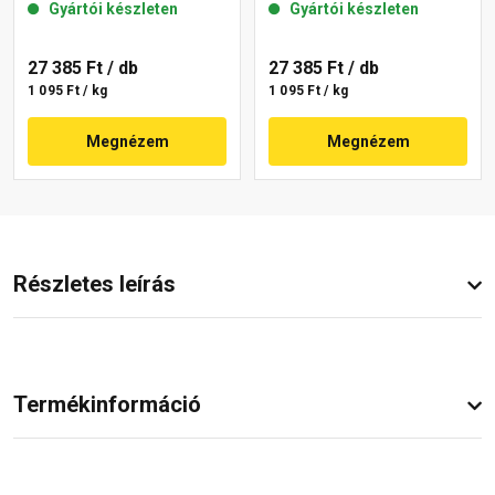
Gyártói készleten
Gyártói készleten
15-F 25 kg
16-D 25 kg
27 385 Ft
/ db
27 385 Ft
/ db
1 095 Ft / kg
1 095 Ft / kg
Megnézem
Megnézem
Részletes leírás
Termékinformáció