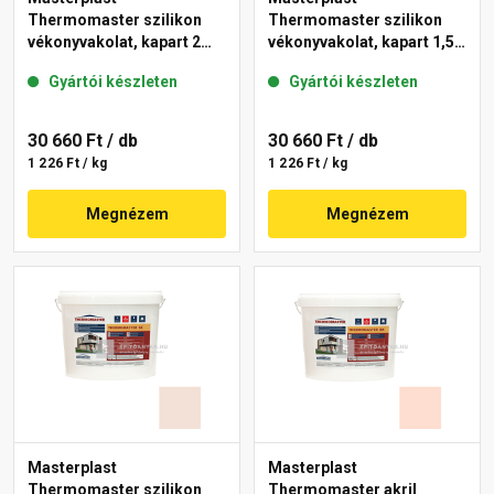
Thermomaster szilikon
Thermomaster szilikon
vékonyvakolat, kapart 2
vékonyvakolat, kapart 1,5
mm 12-D 25 kg
mm 20-E 25 kg
Gyártói készleten
Gyártói készleten
30 660 Ft
/ db
30 660 Ft
/ db
1 226 Ft / kg
1 226 Ft / kg
Megnézem
Megnézem
Masterplast
Masterplast
Thermomaster szilikon
Thermomaster akril