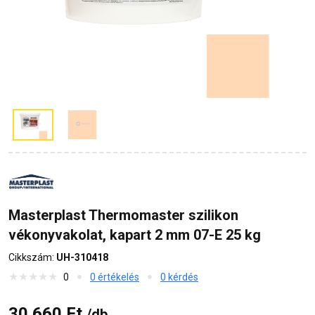
Masterplast Thermomaster szilikon
vékonyvakolat, kapart 2 mm 07-E 25 kg
Cikkszám:
UH-310418
0
0 értékelés
0 kérdés
30 660 Ft
/db