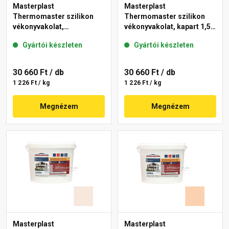
Masterplast
Masterplast
Thermomaster szilikon
Thermomaster szilikon
vékonyvakolat,
vékonyvakolat, kapart 1,5
gördülőszemcsés 2 mm
mm 03-F 25 kg
Gyártói készleten
Gyártói készleten
04-C 25 kg
30 660 Ft
/ db
30 660 Ft
/ db
1 226 Ft / kg
1 226 Ft / kg
Megnézem
Megnézem
Masterplast
Masterplast