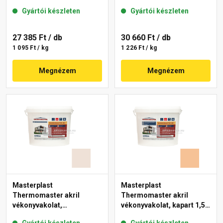
mm 12-D 25 kg
mm 08-C 25 kg
Gyártói készleten
Gyártói készleten
27 385 Ft
/ db
30 660 Ft
/ db
1 095 Ft / kg
1 226 Ft / kg
Megnézem
Megnézem
Masterplast
Masterplast
Thermomaster akril
Thermomaster akril
vékonyvakolat,
vékonyvakolat, kapart 1,5
gördülőszemcsés 2 mm
mm 04-C 25 kg