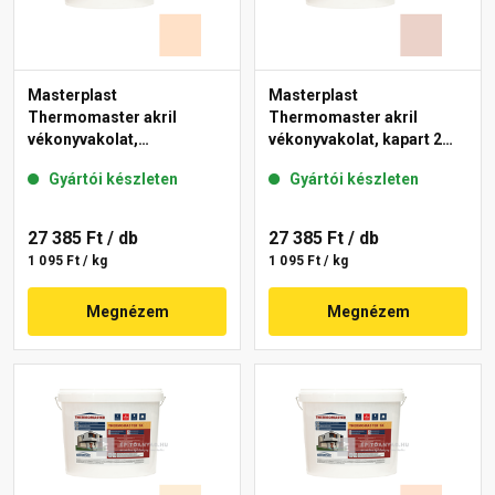
Masterplast
Masterplast
Thermomaster akril
Thermomaster akril
vékonyvakolat,
vékonyvakolat, kapart 2
gördülőszemcsés 2 mm
mm 13-E 25 kg
Gyártói készleten
Gyártói készleten
04-E 25 kg
27 385 Ft
/ db
27 385 Ft
/ db
1 095 Ft / kg
1 095 Ft / kg
Megnézem
Megnézem