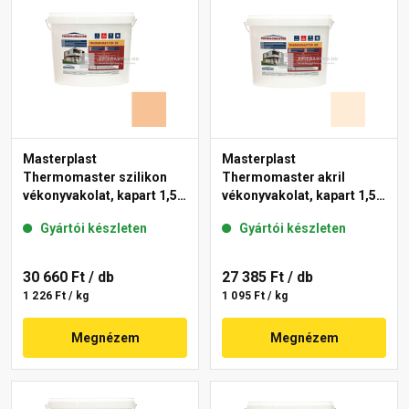
Masterplast
Masterplast
Thermomaster szilikon
Thermomaster akril
vékonyvakolat, kapart 1,5
vékonyvakolat, kapart 1,5
mm 04-C 25 kg
mm 03-F 25 kg
Gyártói készleten
Gyártói készleten
30 660 Ft
/ db
27 385 Ft
/ db
1 226 Ft / kg
1 095 Ft / kg
Megnézem
Megnézem