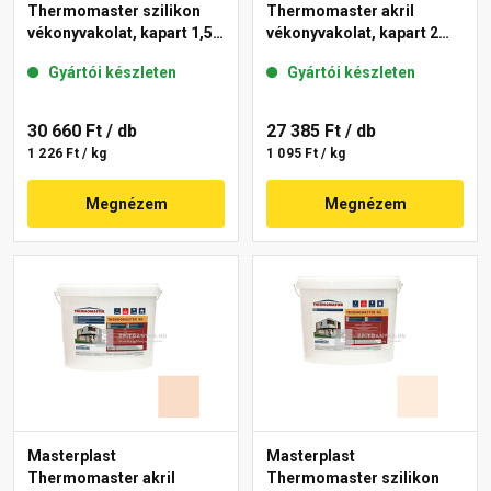
Thermomaster szilikon
Thermomaster akril
vékonyvakolat, kapart 1,5
vékonyvakolat, kapart 2
mm 13-F 25 kg
mm 04-D 25 kg
Gyártói készleten
Gyártói készleten
30 660 Ft
/ db
27 385 Ft
/ db
1 226 Ft / kg
1 095 Ft / kg
Megnézem
Megnézem
Masterplast
Masterplast
Thermomaster akril
Thermomaster szilikon