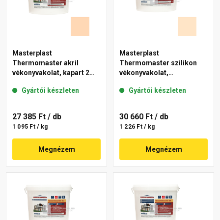
Masterplast
Masterplast
Thermomaster akril
Thermomaster szilikon
vékonyvakolat, kapart 2
vékonyvakolat,
mm 07-E 25 kg
gördülőszemcsés 2 mm
Gyártói készleten
Gyártói készleten
03-E 25 kg
27 385 Ft
/ db
30 660 Ft
/ db
1 095 Ft / kg
1 226 Ft / kg
Megnézem
Megnézem