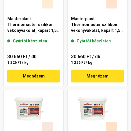
Masterplast
Masterplast
Thermomaster szilikon
Thermomaster szilikon
vékonyvakolat, kapart 1,5
vékonyvakolat, kapart 1,5
mm 02-F 25 kg
mm 11-F 25 kg
Gyártói készleten
Gyártói készleten
30 660 Ft
/ db
30 660 Ft
/ db
1 226 Ft / kg
1 226 Ft / kg
Megnézem
Megnézem