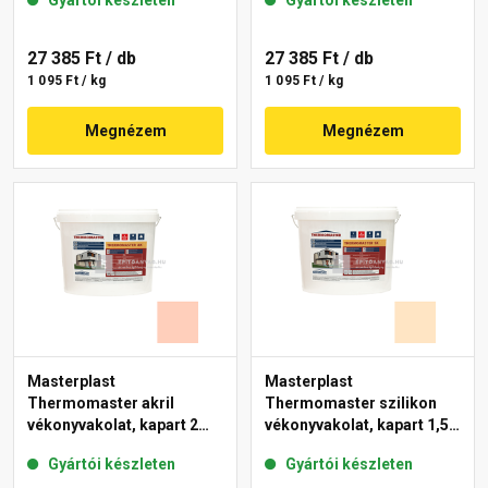
Gyártói készleten
Gyártói készleten
44-F 25 kg
27 385 Ft
/ db
27 385 Ft
/ db
1 095 Ft / kg
1 095 Ft / kg
Megnézem
Megnézem
Masterplast
Masterplast
Thermomaster akril
Thermomaster szilikon
vékonyvakolat, kapart 2
vékonyvakolat, kapart 1,5
mm 17-E 25 kg
mm 02-E 25 kg
Gyártói készleten
Gyártói készleten