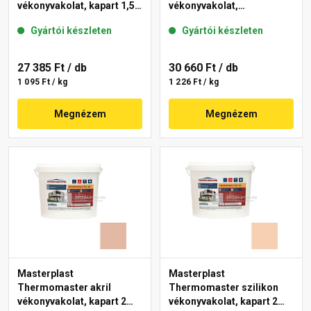
vékonyvakolat, kapart 1,5
vékonyvakolat,
mm 08-D 25 kg
gördülőszemcsés 2 mm
Gyártói készleten
Gyártói készleten
04-F 25 kg
27 385 Ft
/ db
30 660 Ft
/ db
1 095 Ft / kg
1 226 Ft / kg
Megnézem
Megnézem
Masterplast
Masterplast
Thermomaster akril
Thermomaster szilikon
vékonyvakolat, kapart 2
vékonyvakolat, kapart 2