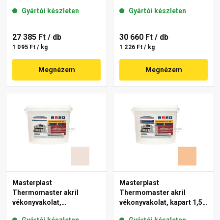
mm 12-D 25 kg
mm 08-C 25 kg
Gyártói készleten
Gyártói készleten
27 385 Ft
/ db
30 660 Ft
/ db
1 095 Ft / kg
1 226 Ft / kg
Megnézem
Megnézem
Masterplast
Masterplast
Thermomaster akril
Thermomaster akril
vékonyvakolat,
vékonyvakolat, kapart 1,5
gördülőszemcsés 2 mm
mm 04-C 25 kg