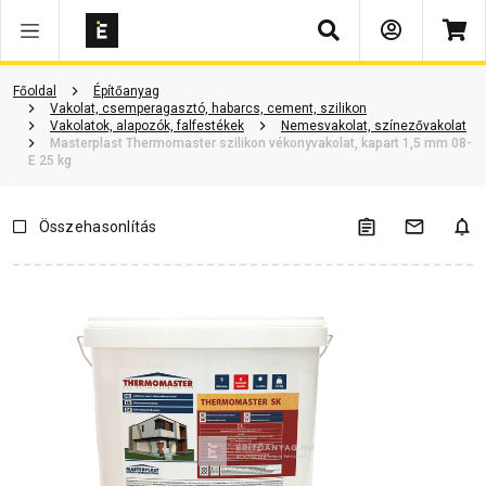
Keresés
Vásárlói vélemények
Kérdések és válaszok
Kapcsolódó cikkek
Főoldal
Építőanyag
Vakolat, csemperagasztó, habarcs, cement, szilikon
Vakolatok, alapozók, falfestékek
Nemesvakolat, színezővakolat
Masterplast Thermomaster szilikon vékonyvakolat, kapart 1,5 mm 08-
E 25 kg
Összehasonlítás