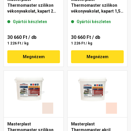
Thermomaster szilikon
Thermomaster szilikon
vékonyvakolat, kapart 2
vékonyvakolat, kapart 1,5
mm 12-D 25 kg
mm 20-E 25 kg
Gyártói készleten
Gyártói készleten
30 660 Ft
/ db
30 660 Ft
/ db
1 226 Ft / kg
1 226 Ft / kg
Megnézem
Megnézem
Masterplast
Masterplast
Thermomaster szilikon
Thermomaster akril