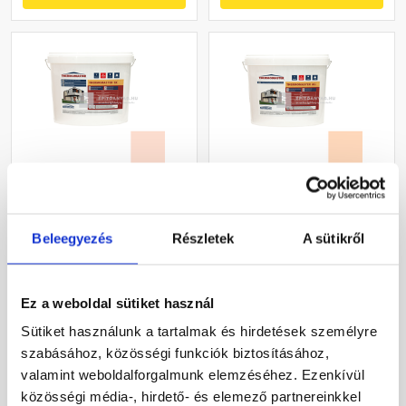
Masterplast
Masterplast
Thermomaster szilikon
Thermomaster akril
vékonyvakolat, kapart 1,5
vékonyvakolat,
Beleegyezés
Részletek
A sütikről
mm 17-F 25 kg
gördülőszemcsés 2 mm
Gyártói készleten
Gyártói készleten
10-E 25 kg
Ez a weboldal sütiket használ
30 660 Ft
/ db
27 385 Ft
/ db
Sütiket használunk a tartalmak és hirdetések személyre
1 226 Ft / kg
1 095 Ft / kg
szabásához, közösségi funkciók biztosításához,
valamint weboldalforgalmunk elemzéséhez. Ezenkívül
Megnézem
Megnézem
közösségi média-, hirdető- és elemező partnereinkkel