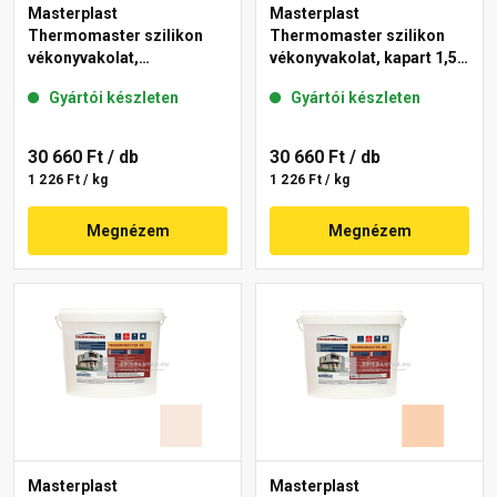
Masterplast
Masterplast
Thermomaster szilikon
Thermomaster szilikon
vékonyvakolat,
vékonyvakolat, kapart 1,5
gördülőszemcsés 2 mm
mm 03-F 25 kg
Gyártói készleten
Gyártói készleten
04-C 25 kg
30 660 Ft
/ db
30 660 Ft
/ db
1 226 Ft / kg
1 226 Ft / kg
Megnézem
Megnézem
Masterplast
Masterplast