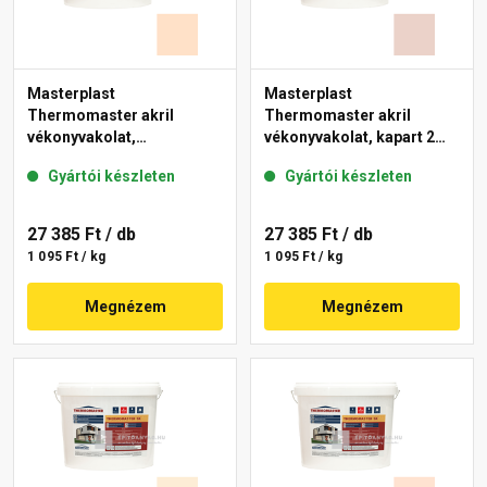
Masterplast
Masterplast
Thermomaster akril
Thermomaster akril
vékonyvakolat,
vékonyvakolat, kapart 2
gördülőszemcsés 2 mm
mm 13-E 25 kg
Gyártói készleten
Gyártói készleten
04-E 25 kg
27 385 Ft
/ db
27 385 Ft
/ db
1 095 Ft / kg
1 095 Ft / kg
Megnézem
Megnézem