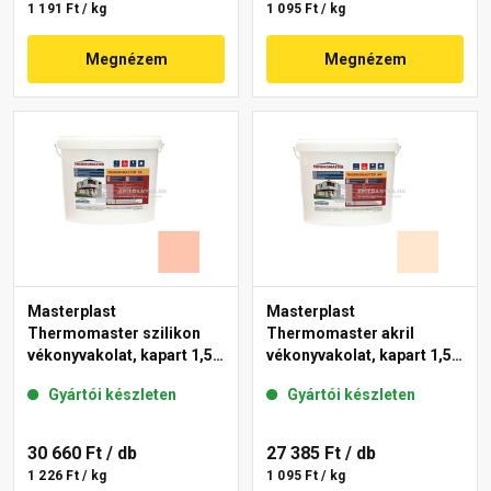
1 191 Ft / kg
1 095 Ft / kg
Megnézem
Megnézem
Masterplast
Masterplast
Thermomaster szilikon
Thermomaster akril
vékonyvakolat, kapart 1,5
vékonyvakolat, kapart 1,5
mm 16-D 25 kg
mm 07-F 25 kg
Gyártói készleten
Gyártói készleten
30 660 Ft
/ db
27 385 Ft
/ db
1 226 Ft / kg
1 095 Ft / kg