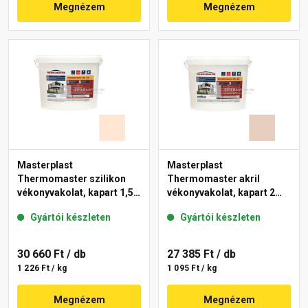
Megnézem
Megnézem
Masterplast
Masterplast
Thermomaster szilikon
Thermomaster akril
vékonyvakolat, kapart 1,5
vékonyvakolat, kapart 2
mm 10-F 25 kg
mm 09-E 25 kg
Gyártói készleten
Gyártói készleten
30 660 Ft
/ db
27 385 Ft
/ db
1 226 Ft / kg
1 095 Ft / kg
Megnézem
Megnézem