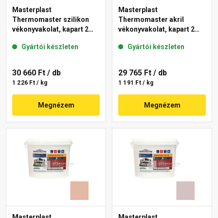
Masterplast
Masterplast
Thermomaster szilikon
Thermomaster akril
vékonyvakolat, kapart 2
vékonyvakolat, kapart 2
mm 04-F 25 kg
mm 03-D 25 kg
Gyártói készleten
Gyártói készleten
30 660 Ft
/ db
29 765 Ft
/ db
1 226 Ft / kg
1 191 Ft / kg
Megnézem
Megnézem
Masterplast
Masterplast