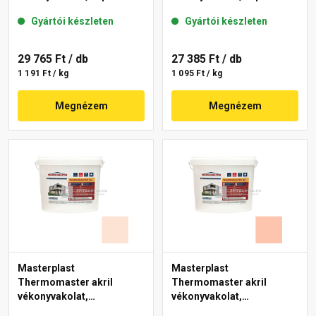
mm 27-E 25 kg
mm 12-E 25 kg
Gyártói készleten
Gyártói készleten
29 765 Ft
/ db
27 385 Ft
/ db
1 191 Ft / kg
1 095 Ft / kg
Megnézem
Megnézem
Masterplast
Masterplast
Thermomaster akril
Thermomaster akril
vékonyvakolat,
vékonyvakolat,
gördülőszemcsés 2 mm
gördülőszemcsés 2 mm