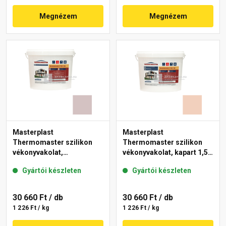
Megnézem
Megnézem
Masterplast
Masterplast
Thermomaster szilikon
Thermomaster szilikon
vékonyvakolat,
vékonyvakolat, kapart 1,5
gördülőszemcsés 2 mm
mm 12-E 25 kg
Gyártói készleten
Gyártói készleten
20-E 25 kg
30 660 Ft
/ db
30 660 Ft
/ db
1 226 Ft / kg
1 226 Ft / kg