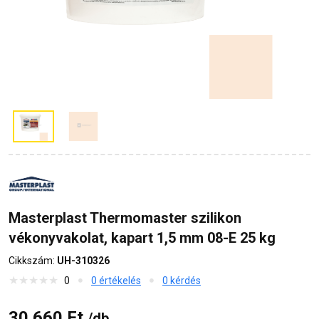
Masterplast Thermomaster szilikon
vékonyvakolat, kapart 1,5 mm 08-E 25 kg
Cikkszám:
UH-310326
0
0 értékelés
0 kérdés
30 660 Ft
/db