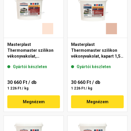
Masterplast
Masterplast
Thermomaster szilikon
Thermomaster szilikon
vékonyvakolat,
vékonyvakolat, kapart 1,5
gördülőszemcsés 2 mm
mm 12-D 25 kg
Gyártói készleten
Gyártói készleten
15-F 25 kg
30 660 Ft
/ db
30 660 Ft
/ db
1 226 Ft / kg
1 226 Ft / kg
Megnézem
Megnézem