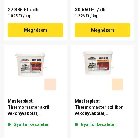
27 385 Ft
/ db
30 660 Ft
/ db
1 095 Ft / kg
1 226 Ft / kg
Megnézem
Megnézem
Masterplast
Masterplast
Thermomaster akril
Thermomaster szilikon
vékonyvakolat,
vékonyvakolat,
gördülőszemcsés 2 mm
gördülőszemcsés 2 mm
Gyártói készleten
Gyártói készleten
11-F 25 kg
02-E 25 kg