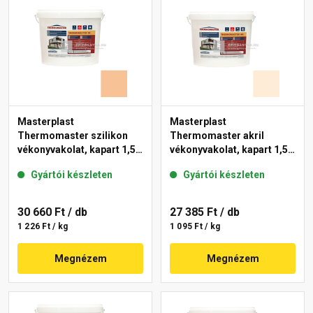
Masterplast
Masterplast
Thermomaster szilikon
Thermomaster akril
vékonyvakolat, kapart 1,5
vékonyvakolat, kapart 1,5
mm 04-C 25 kg
mm 03-F 25 kg
Gyártói készleten
Gyártói készleten
30 660 Ft
/ db
27 385 Ft
/ db
1 226 Ft / kg
1 095 Ft / kg
Megnézem
Megnézem