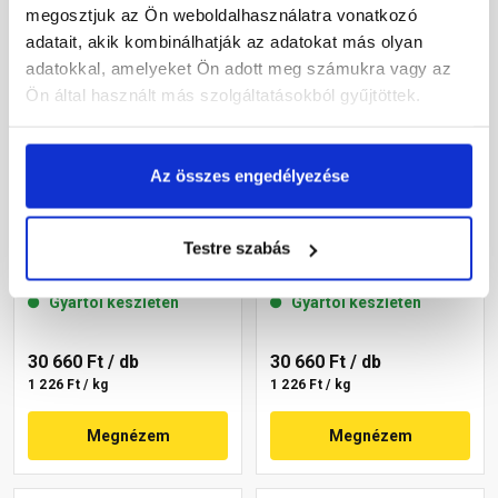
megosztjuk az Ön weboldalhasználatra vonatkozó
adatait, akik kombinálhatják az adatokat más olyan
adatokkal, amelyeket Ön adott meg számukra vagy az
Ön által használt más szolgáltatásokból gyűjtöttek.
Az összes engedélyezése
Masterplast
Masterplast
Thermomaster szilikon
Thermomaster szilikon
Testre szabás
vékonyvakolat, kapart 2
vékonyvakolat, kapart 1,5
mm 64-C 25 kg
mm 19-F 25 kg
Gyártói készleten
Gyártói készleten
30 660 Ft
/ db
30 660 Ft
/ db
1 226 Ft / kg
1 226 Ft / kg
Megnézem
Megnézem