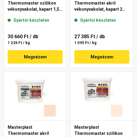
Thermomaster szilikon
Thermomaster akril
vékonyvakolat, kapart 1,5
vékonyvakolat, kapart 2
mm 13-F 25 kg
mm 04-D 25 kg
Gyártói készleten
Gyártói készleten
30 660 Ft
/ db
27 385 Ft
/ db
1 226 Ft / kg
1 095 Ft / kg
Megnézem
Megnézem
Masterplast
Masterplast
Thermomaster akril
Thermomaster szilikon