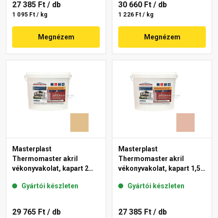
27 385 Ft
/ db
30 660 Ft
/ db
1 095 Ft / kg
1 226 Ft / kg
Megnézem
Megnézem
Masterplast
Masterplast
Thermomaster akril
Thermomaster akril
vékonyvakolat, kapart 2
vékonyvakolat, kapart 1,5
mm 48-C 25 kg
mm 12-D 25 kg
Gyártói készleten
Gyártói készleten
29 765 Ft
/ db
27 385 Ft
/ db