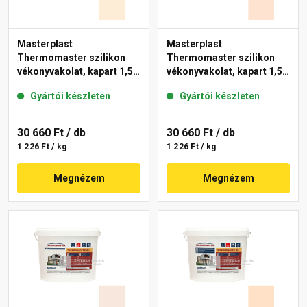
Masterplast
Masterplast
Thermomaster szilikon
Thermomaster szilikon
vékonyvakolat, kapart 1,5
vékonyvakolat, kapart 1,5
mm 02-F 25 kg
mm 11-F 25 kg
Gyártói készleten
Gyártói készleten
30 660 Ft
/ db
30 660 Ft
/ db
1 226 Ft / kg
1 226 Ft / kg
Megnézem
Megnézem