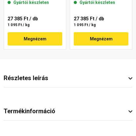
Gyártói készleten
Gyártói készleten
15-F 25 kg
16-D 25 kg
27 385 Ft
/ db
27 385 Ft
/ db
1 095 Ft / kg
1 095 Ft / kg
Megnézem
Megnézem
Részletes leírás
Termékinformáció