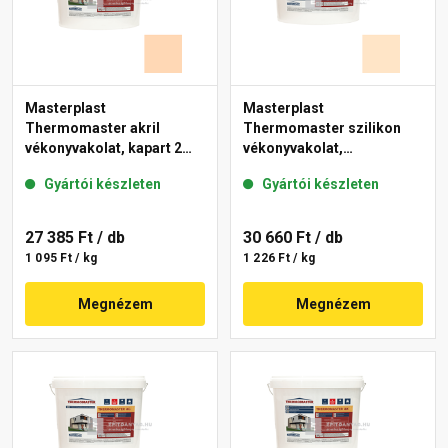
Masterplast
Masterplast
Thermomaster akril
Thermomaster szilikon
vékonyvakolat, kapart 2
vékonyvakolat,
mm 07-E 25 kg
gördülőszemcsés 2 mm
Gyártói készleten
Gyártói készleten
03-E 25 kg
27 385 Ft
/ db
30 660 Ft
/ db
1 095 Ft / kg
1 226 Ft / kg
Megnézem
Megnézem