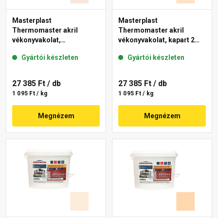
Masterplast
Masterplast
Thermomaster akril
Thermomaster akril
vékonyvakolat,
vékonyvakolat, kapart 2
gördülőszemcsés 2 mm
mm 04-E 25 kg
Gyártói készleten
Gyártói készleten
13-F 25 kg
27 385 Ft
/ db
27 385 Ft
/ db
1 095 Ft / kg
1 095 Ft / kg
Megnézem
Megnézem