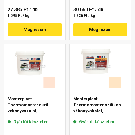
27 385 Ft
/ db
30 660 Ft
/ db
1 095 Ft / kg
1 226 Ft / kg
Megnézem
Megnézem
Masterplast
Masterplast
Thermomaster akril
Thermomaster szilikon
vékonyvakolat,
vékonyvakolat,
gördülőszemcsés 2 mm
gördülőszemcsés 2 mm
Gyártói készleten
Gyártói készleten
11-F 25 kg
02-E 25 kg