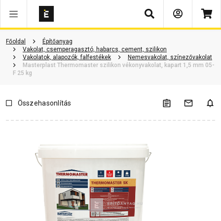
Keresés
Vásárlói vélemények
Kérdések és válaszok
Kapcsolódó cikkek
Főoldal
Építőanyag
Vakolat, csemperagasztó, habarcs, cement, szilikon
Vakolatok, alapozók, falfestékek
Nemesvakolat, színezővakolat
Masterplast Thermomaster szilikon vékonyvakolat, kapart 1,5 mm 05-
F 25 kg
Összehasonlítás