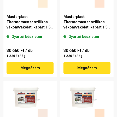
Masterplast
Masterplast
Thermomaster szilikon
Thermomaster szilikon
vékonyvakolat, kapart 1,5
vékonyvakolat, kapart 1,5
mm 02-F 25 kg
mm 11-F 25 kg
Gyártói készleten
Gyártói készleten
30 660 Ft
/ db
30 660 Ft
/ db
1 226 Ft / kg
1 226 Ft / kg
Megnézem
Megnézem