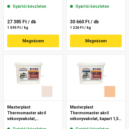
mm 12-D 25 kg
mm 08-C 25 kg
Gyártói készleten
Gyártói készleten
27 385 Ft
/ db
30 660 Ft
/ db
1 095 Ft / kg
1 226 Ft / kg
Megnézem
Megnézem
Masterplast
Masterplast
Thermomaster akril
Thermomaster akril
vékonyvakolat,
vékonyvakolat, kapart 1,5
gördülőszemcsés 2 mm
mm 04-C 25 kg