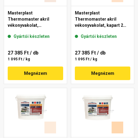
Masterplast
Masterplast
Thermomaster akril
Thermomaster akril
vékonyvakolat,
vékonyvakolat, kapart 2
gördülőszemcsés 2 mm
mm 04-E 25 kg
Gyártói készleten
Gyártói készleten
13-F 25 kg
27 385 Ft
/ db
27 385 Ft
/ db
1 095 Ft / kg
1 095 Ft / kg
Megnézem
Megnézem