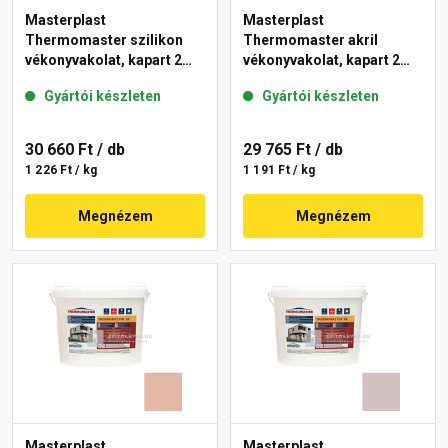
Masterplast
Masterplast
Thermomaster szilikon
Thermomaster akril
vékonyvakolat, kapart 2
vékonyvakolat, kapart 2
mm 04-F 25 kg
mm 03-D 25 kg
Gyártói készleten
Gyártói készleten
30 660 Ft
/ db
29 765 Ft
/ db
1 226 Ft / kg
1 191 Ft / kg
Megnézem
Megnézem
Masterplast
Masterplast