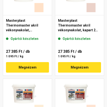
Masterplast
Masterplast
Thermomaster akril
Thermomaster akril
vékonyvakolat,
vékonyvakolat, kapart 2
gördülőszemcsés 2 mm
mm 13-E 25 kg
Gyártói készleten
Gyártói készleten
04-E 25 kg
27 385 Ft
/ db
27 385 Ft
/ db
1 095 Ft / kg
1 095 Ft / kg
Megnézem
Megnézem