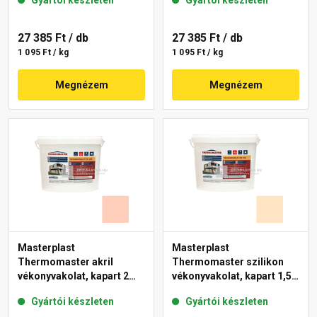
Gyártói készleten
Gyártói készleten
44-F 25 kg
27 385 Ft
/ db
27 385 Ft
/ db
1 095 Ft / kg
1 095 Ft / kg
Megnézem
Megnézem
Masterplast
Masterplast
Thermomaster akril
Thermomaster szilikon
vékonyvakolat, kapart 2
vékonyvakolat, kapart 1,5
mm 17-E 25 kg
mm 02-E 25 kg
Gyártói készleten
Gyártói készleten