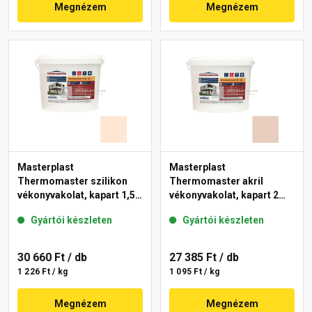
Megnézem
Megnézem
Masterplast
Masterplast
Thermomaster szilikon
Thermomaster akril
vékonyvakolat, kapart 1,5
vékonyvakolat, kapart 2
mm 10-F 25 kg
mm 09-E 25 kg
Gyártói készleten
Gyártói készleten
30 660 Ft
/ db
27 385 Ft
/ db
1 226 Ft / kg
1 095 Ft / kg
Megnézem
Megnézem