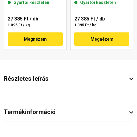
Gyártói készleten
Gyártói készleten
15-F 25 kg
16-D 25 kg
27 385 Ft
/ db
27 385 Ft
/ db
1 095 Ft / kg
1 095 Ft / kg
Megnézem
Megnézem
Részletes leírás
Termékinformáció