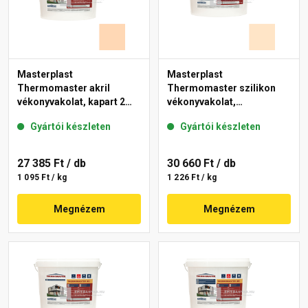
Masterplast
Masterplast
Thermomaster akril
Thermomaster szilikon
vékonyvakolat, kapart 2
vékonyvakolat,
mm 07-E 25 kg
gördülőszemcsés 2 mm
Gyártói készleten
Gyártói készleten
03-E 25 kg
27 385 Ft
/ db
30 660 Ft
/ db
1 095 Ft / kg
1 226 Ft / kg
Megnézem
Megnézem