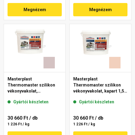
Megnézem
Megnézem
Masterplast
Masterplast
Thermomaster szilikon
Thermomaster szilikon
vékonyvakolat,
vékonyvakolat, kapart 1,5
gördülőszemcsés 2 mm
mm 12-E 25 kg
Gyártói készleten
Gyártói készleten
20-E 25 kg
30 660 Ft
/ db
30 660 Ft
/ db
1 226 Ft / kg
1 226 Ft / kg