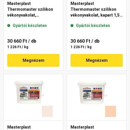
Masterplast
Masterplast
Thermomaster szilikon
Thermomaster szilikon
vékonyvakolat,
vékonyvakolat, kapart 1,5
gördülőszemcsés 2 mm
mm 03-F 25 kg
Gyártói készleten
Gyártói készleten
04-C 25 kg
30 660 Ft
/ db
30 660 Ft
/ db
1 226 Ft / kg
1 226 Ft / kg
Megnézem
Megnézem
Masterplast
Masterplast