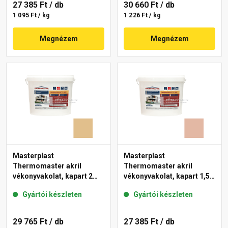
27 385 Ft
/ db
30 660 Ft
/ db
1 095 Ft / kg
1 226 Ft / kg
Megnézem
Megnézem
Masterplast
Masterplast
Thermomaster akril
Thermomaster akril
vékonyvakolat, kapart 2
vékonyvakolat, kapart 1,5
mm 48-C 25 kg
mm 12-D 25 kg
Gyártói készleten
Gyártói készleten
29 765 Ft
/ db
27 385 Ft
/ db