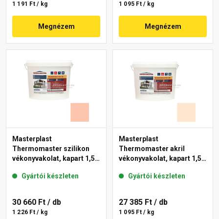
1 191 Ft / kg
1 095 Ft / kg
Megnézem
Megnézem
Masterplast
Masterplast
Thermomaster szilikon
Thermomaster akril
vékonyvakolat, kapart 1,5
vékonyvakolat, kapart 1,5
mm 16-D 25 kg
mm 07-F 25 kg
Gyártói készleten
Gyártói készleten
30 660 Ft
/ db
27 385 Ft
/ db
1 226 Ft / kg
1 095 Ft / kg