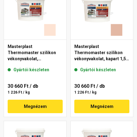
Masterplast
Masterplast
Thermomaster szilikon
Thermomaster szilikon
vékonyvakolat,
vékonyvakolat, kapart 1,5
gördülőszemcsés 2 mm
mm 12-D 25 kg
Gyártói készleten
Gyártói készleten
15-F 25 kg
30 660 Ft
/ db
30 660 Ft
/ db
1 226 Ft / kg
1 226 Ft / kg
Megnézem
Megnézem