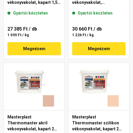
vékonyvakolat, kapart 1,5
vékonyvakolat,
mm 08-D 25 kg
gördülőszemcsés 2 mm
Gyártói készleten
Gyártói készleten
04-F 25 kg
27 385 Ft
/ db
30 660 Ft
/ db
1 095 Ft / kg
1 226 Ft / kg
Megnézem
Megnézem
Masterplast
Masterplast
Thermomaster akril
Thermomaster szilikon
vékonyvakolat, kapart 2
vékonyvakolat, kapart 2