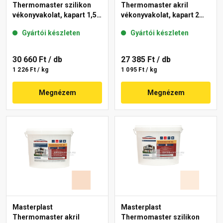
Thermomaster szilikon
Thermomaster akril
vékonyvakolat, kapart 1,5
vékonyvakolat, kapart 2
mm 13-F 25 kg
mm 04-D 25 kg
Gyártói készleten
Gyártói készleten
30 660 Ft
/ db
27 385 Ft
/ db
1 226 Ft / kg
1 095 Ft / kg
Megnézem
Megnézem
Masterplast
Masterplast
Thermomaster akril
Thermomaster szilikon