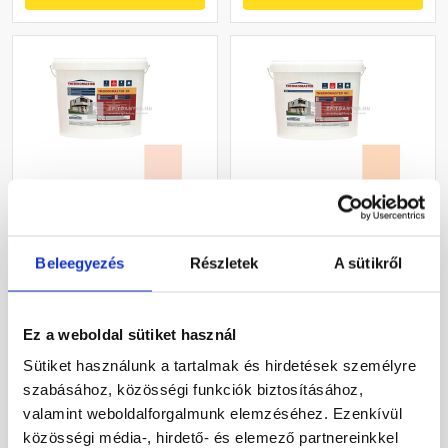
Masterplast
Masterplast
Thermomaster szilikon
Thermomaster akril
vékonyvakolat, kapart 1,5
vékonyvakolat,
Beleegyezés
Részletek
A sütikről
mm 17-F 25 kg
gördülőszemcsés 2 mm
Gyártói készleten
Gyártói készleten
10-E 25 kg
Ez a weboldal sütiket használ
30 660 Ft
/ db
27 385 Ft
/ db
Sütiket használunk a tartalmak és hirdetések személyre
1 226 Ft / kg
1 095 Ft / kg
szabásához, közösségi funkciók biztosításához,
valamint weboldalforgalmunk elemzéséhez. Ezenkívül
Megnézem
Megnézem
közösségi média-, hirdető- és elemező partnereinkkel