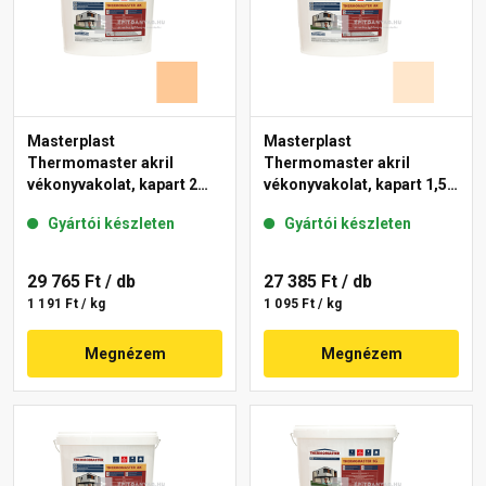
Masterplast
Masterplast
Thermomaster akril
Thermomaster akril
vékonyvakolat, kapart 2
vékonyvakolat, kapart 1,5
mm 03-C 25 kg
mm 05-F 25 kg
Gyártói készleten
Gyártói készleten
29 765 Ft
/ db
27 385 Ft
/ db
1 191 Ft / kg
1 095 Ft / kg
Megnézem
Megnézem