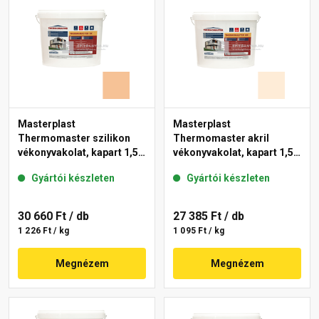
Masterplast
Masterplast
Thermomaster szilikon
Thermomaster akril
vékonyvakolat, kapart 1,5
vékonyvakolat, kapart 1,5
mm 04-C 25 kg
mm 03-F 25 kg
Gyártói készleten
Gyártói készleten
30 660 Ft
/ db
27 385 Ft
/ db
1 226 Ft / kg
1 095 Ft / kg
Megnézem
Megnézem