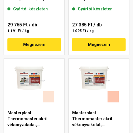
mm 27-E 25 kg
mm 12-E 25 kg
Gyártói készleten
Gyártói készleten
29 765 Ft
/ db
27 385 Ft
/ db
1 191 Ft / kg
1 095 Ft / kg
Megnézem
Megnézem
Masterplast
Masterplast
Thermomaster akril
Thermomaster akril
vékonyvakolat,
vékonyvakolat,
gördülőszemcsés 2 mm
gördülőszemcsés 2 mm