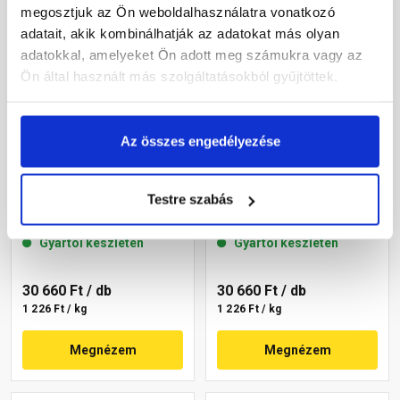
megosztjuk az Ön weboldalhasználatra vonatkozó
adatait, akik kombinálhatják az adatokat más olyan
adatokkal, amelyeket Ön adott meg számukra vagy az
Ön által használt más szolgáltatásokból gyűjtöttek.
Az összes engedélyezése
Masterplast
Masterplast
Thermomaster szilikon
Thermomaster szilikon
Testre szabás
vékonyvakolat, kapart 2
vékonyvakolat, kapart 1,5
mm 64-C 25 kg
mm 19-F 25 kg
Gyártói készleten
Gyártói készleten
30 660 Ft
/ db
30 660 Ft
/ db
1 226 Ft / kg
1 226 Ft / kg
Megnézem
Megnézem