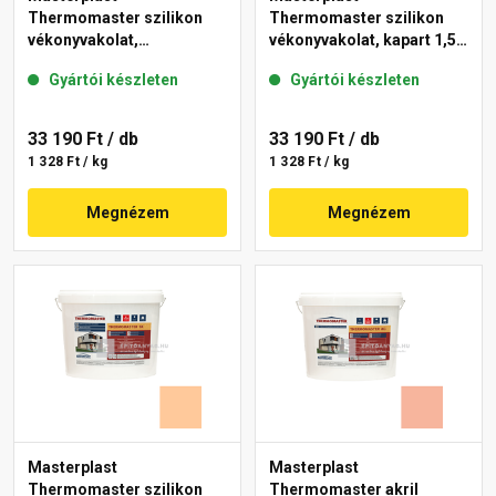
Thermomaster szilikon
Thermomaster szilikon
vékonyvakolat,
vékonyvakolat, kapart 1,5
gördülőszemcsés 2 mm
mm 15-C 25 kg
Gyártói készleten
Gyártói készleten
10-C 25 kg
33 190 Ft
/ db
33 190 Ft
/ db
1 328 Ft / kg
1 328 Ft / kg
Megnézem
Megnézem
Masterplast
Masterplast
Thermomaster szilikon
Thermomaster akril