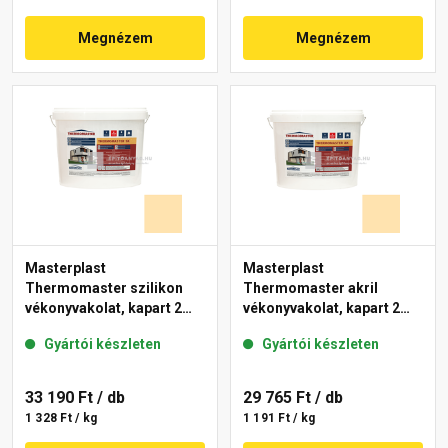
Megnézem
Megnézem
Masterplast
Masterplast
Thermomaster szilikon
Thermomaster akril
vékonyvakolat, kapart 2
vékonyvakolat, kapart 2
mm 01-E 25 kg
mm 01-E 25 kg
Gyártói készleten
Gyártói készleten
33 190 Ft
/ db
29 765 Ft
/ db
1 328 Ft / kg
1 191 Ft / kg