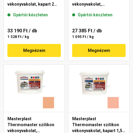
vékonyvakolat, kapart 2
vékonyvakolat,
mm 07-D 25 kg
gördülőszemcsés 2 mm
Gyártói készleten
Gyártói készleten
17-D 25 kg
33 190 Ft
/ db
27 385 Ft
/ db
1 328 Ft / kg
1 095 Ft / kg
Megnézem
Megnézem
Masterplast
Masterplast
Thermomaster szilikon
Thermomaster szilikon
vékonyvakolat,
vékonyvakolat, kapart 1,5