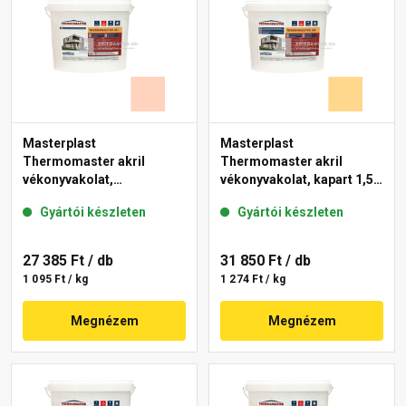
Masterplast
Masterplast
Thermomaster akril
Thermomaster akril
vékonyvakolat,
vékonyvakolat, kapart 1,5
gördülőszemcsés 2 mm
mm 01-D 25 kg
Gyártói készleten
Gyártói készleten
15-E 25 kg
27 385 Ft
/ db
31 850 Ft
/ db
1 095 Ft / kg
1 274 Ft / kg
Megnézem
Megnézem