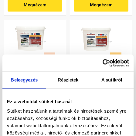
Megnézem
Megnézem
Masterplast
Masterplast
Beleegyezés
Részletek
A sütikről
Thermomaster szilikon
Thermomaster akril
vékonyvakolat, kapart 2
vékonyvakolat, kapart 1,5
mm 11-E 25 kg
mm 01-C 25 kg
Gyártói készleten
Gyártói készleten
Ez a weboldal sütiket használ
Sütiket használunk a tartalmak és hirdetések személyre
30 660 Ft
/ db
40 780 Ft
/ db
szabásához, közösségi funkciók biztosításához,
1 226 Ft / kg
1 631 Ft / kg
valamint weboldalforgalmunk elemzéséhez. Ezenkívül
közösségi média-, hirdető- és elemező partnereinkkel
Megnézem
Megnézem