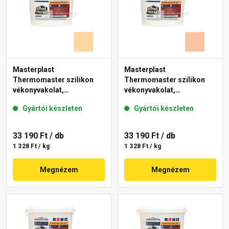
Masterplast
Masterplast
Thermomaster szilikon
Thermomaster szilikon
vékonyvakolat,
vékonyvakolat,
gördülőszemcsés 2 mm
gördülőszemcsés 2 mm
Gyártói készleten
Gyártói készleten
06-E 25 kg
11-D 25 kg
33 190 Ft
/ db
33 190 Ft
/ db
1 328 Ft / kg
1 328 Ft / kg
Megnézem
Megnézem