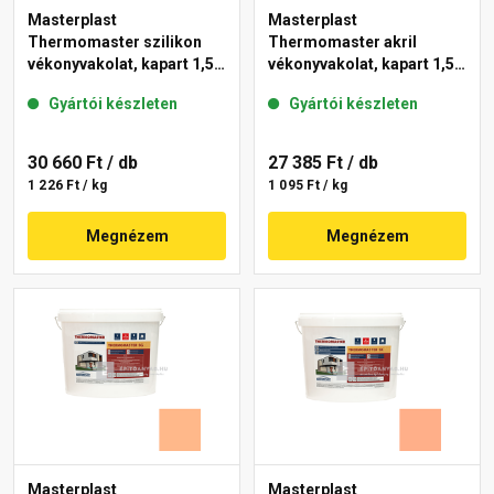
Masterplast
Masterplast
Thermomaster szilikon
Thermomaster akril
vékonyvakolat, kapart 1,5
vékonyvakolat, kapart 1,5
mm 15-D 25 kg
mm 11-C 25 kg
Gyártói készleten
Gyártói készleten
30 660 Ft
/ db
27 385 Ft
/ db
1 226 Ft / kg
1 095 Ft / kg
Megnézem
Megnézem
Masterplast
Masterplast