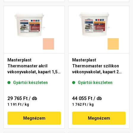
Masterplast
Masterplast
Thermomaster akril
Thermomaster szilikon
vékonyvakolat, kapart 1,5
vékonyvakolat, kapart 2
mm 11-D 25 kg
mm 01-C 25 kg
Gyártói készleten
Gyártói készleten
29 765 Ft
/ db
44 055 Ft
/ db
1 191 Ft / kg
1 762 Ft / kg
Megnézem
Megnézem