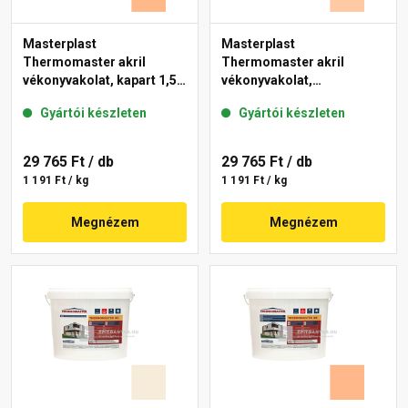
Masterplast
Masterplast
Thermomaster akril
Thermomaster akril
vékonyvakolat, kapart 1,5
vékonyvakolat,
mm 10-C 25 kg
gördülőszemcsés 2 mm
Gyártói készleten
Gyártói készleten
10-D 25 kg
29 765 Ft
/ db
29 765 Ft
/ db
1 191 Ft / kg
1 191 Ft / kg
Megnézem
Megnézem