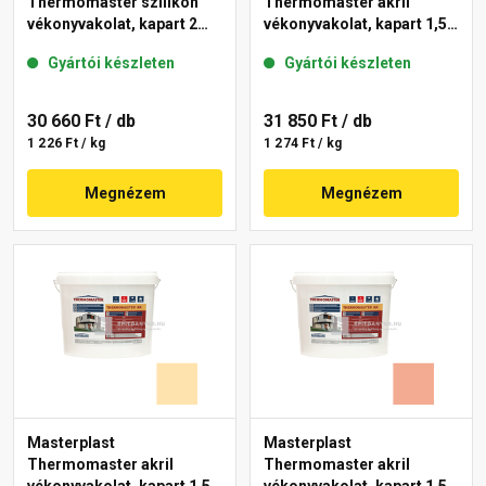
Thermomaster szilikon
Thermomaster akril
vékonyvakolat, kapart 2
vékonyvakolat, kapart 1,5
mm 47-D 25 kg
mm 06-D 25 kg
Gyártói készleten
Gyártói készleten
30 660 Ft
/ db
31 850 Ft
/ db
1 226 Ft / kg
1 274 Ft / kg
Megnézem
Megnézem
Masterplast
Masterplast
Thermomaster akril
Thermomaster akril