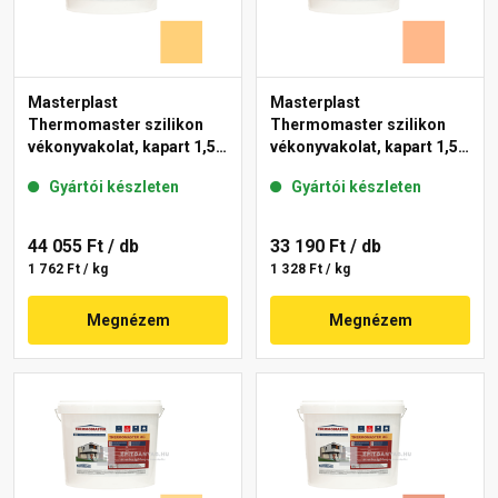
Masterplast
Masterplast
Thermomaster szilikon
Thermomaster szilikon
vékonyvakolat, kapart 1,5
vékonyvakolat, kapart 1,5
mm 01-C 25 kg
mm 10-C 25 kg
Gyártói készleten
Gyártói készleten
44 055 Ft
/ db
33 190 Ft
/ db
1 762 Ft / kg
1 328 Ft / kg
Megnézem
Megnézem