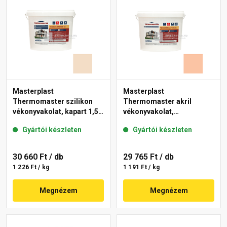
Masterplast
Masterplast
Thermomaster szilikon
Thermomaster akril
vékonyvakolat, kapart 1,5
vékonyvakolat,
mm 47-E 25 kg
gördülőszemcsés 2 mm
Gyártói készleten
Gyártói készleten
11-D 25 kg
30 660 Ft
/ db
29 765 Ft
/ db
1 226 Ft / kg
1 191 Ft / kg
Megnézem
Megnézem