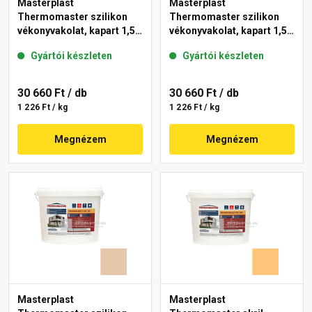
Masterplast
Masterplast
Thermomaster szilikon
Thermomaster szilikon
vékonyvakolat, kapart 1,5
vékonyvakolat, kapart 1,5
mm 48-E 25 kg
mm 11-E 25 kg
Gyártói készleten
Gyártói készleten
30 660 Ft
/ db
30 660 Ft
/ db
1 226 Ft / kg
1 226 Ft / kg
Megnézem
Megnézem
Masterplast
Masterplast