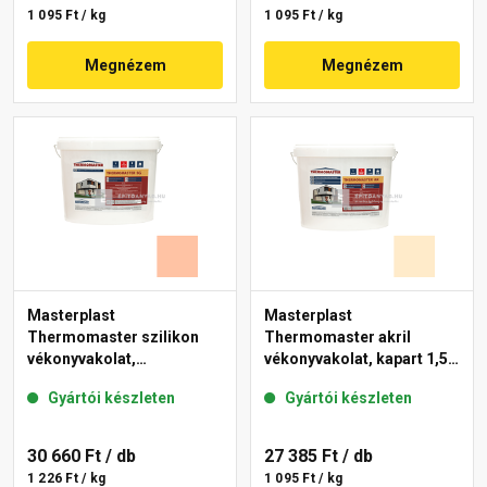
1 095 Ft / kg
1 095 Ft / kg
Megnézem
Megnézem
Masterplast
Masterplast
Thermomaster szilikon
Thermomaster akril
vékonyvakolat,
vékonyvakolat, kapart 1,5
gördülőszemcsés 2 mm
mm 01-F 25 kg
Gyártói készleten
Gyártói készleten
15-D 25 kg
30 660 Ft
/ db
27 385 Ft
/ db
1 226 Ft / kg
1 095 Ft / kg