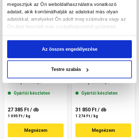
megosztjuk az Ön weboldalhasználatra vonatkozó
adatait, akik kombinálhatják az adatokat más olyan
adatokkal, amelyeket Ön adott meg számukra vagy az
Ön által használt más szolgáltatásokból gyűjtöttek.
Az összes engedélyezése
Testre szabás
Masterplast
Masterplast
Thermomaster akril
Thermomaster akril
vékonyvakolat,
vékonyvakolat,
gördülőszemcsés 2 mm
gördülőszemcsés 2 mm
Gyártói készleten
Gyártói készleten
16-C 25 kg
07-C 25 kg
27 385 Ft
/ db
31 850 Ft
/ db
1 095 Ft / kg
1 274 Ft / kg
Megnézem
Megnézem