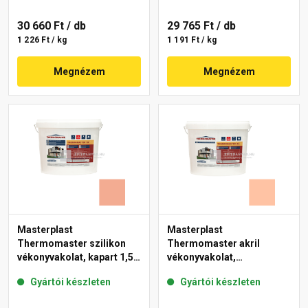
30 660 Ft
/ db
29 765 Ft
/ db
1 226 Ft / kg
1 191 Ft / kg
Megnézem
Megnézem
Masterplast
Masterplast
Thermomaster szilikon
Thermomaster akril
vékonyvakolat, kapart 1,5
vékonyvakolat,
mm 16-C 25 kg
gördülőszemcsés 2 mm
Gyártói készleten
Gyártói készleten
15-D 25 kg