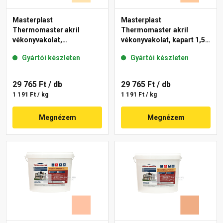
Masterplast
Masterplast
Thermomaster akril
Thermomaster akril
vékonyvakolat,
vékonyvakolat, kapart 1,5
gördülőszemcsés 2 mm
mm 07-D 25 kg
Gyártói készleten
Gyártói készleten
01-E 25 kg
29 765 Ft
/ db
29 765 Ft
/ db
1 191 Ft / kg
1 191 Ft / kg
Megnézem
Megnézem