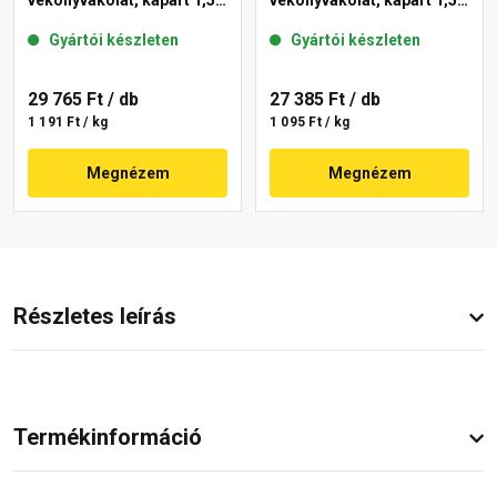
vékonyvakolat, kapart 1,5
vékonyvakolat, kapart 1,5
mm 01-E 25 kg
mm 16-C 25 kg
Gyártói készleten
Gyártói készleten
29 765 Ft
/ db
27 385 Ft
/ db
1 191 Ft / kg
1 095 Ft / kg
Megnézem
Megnézem
Részletes leírás
Termékinformáció