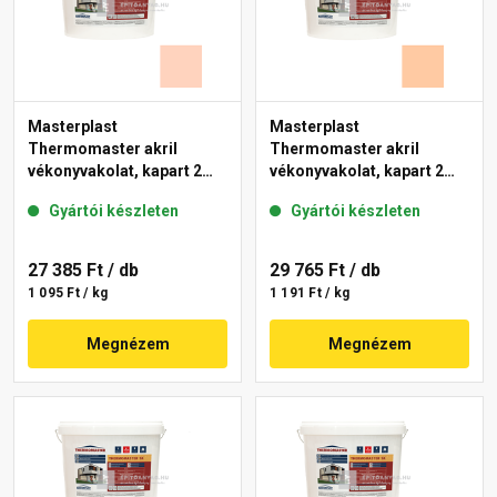
Masterplast
Masterplast
Thermomaster akril
Thermomaster akril
vékonyvakolat, kapart 2
vékonyvakolat, kapart 2
mm 15-E 25 kg
mm 10-D 25 kg
Gyártói készleten
Gyártói készleten
27 385 Ft
/ db
29 765 Ft
/ db
1 095 Ft / kg
1 191 Ft / kg
Megnézem
Megnézem