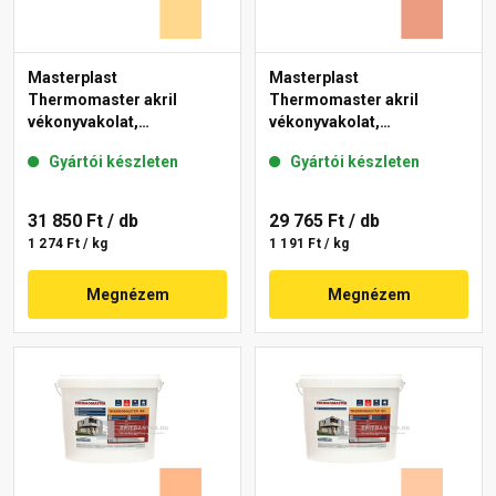
Masterplast
Masterplast
Thermomaster akril
Thermomaster akril
vékonyvakolat,
vékonyvakolat,
gördülőszemcsés 2 mm
gördülőszemcsés 2 mm
Gyártói készleten
Gyártói készleten
01-D 25 kg
17-C 25 kg
31 850 Ft
/ db
29 765 Ft
/ db
1 274 Ft / kg
1 191 Ft / kg
Megnézem
Megnézem