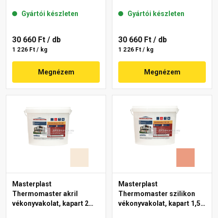
gördülőszemcsés 2 mm
mm 17-D 25 kg
Gyártói készleten
Gyártói készleten
11-C 25 kg
30 660 Ft
/ db
30 660 Ft
/ db
1 226 Ft / kg
1 226 Ft / kg
Megnézem
Megnézem
Masterplast
Masterplast
Thermomaster akril
Thermomaster szilikon
vékonyvakolat, kapart 2
vékonyvakolat, kapart 1,5
mm 47-F 25 kg
mm 17-C 25 kg