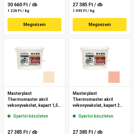
30 660 Ft
/ db
27 385 Ft
/ db
1 226 Ft / kg
1 095 Ft / kg
Megnézem
Megnézem
Masterplast
Masterplast
Thermomaster akril
Thermomaster akril
vékonyvakolat, kapart 1,5
vékonyvakolat, kapart 2
mm 48-E 25 kg
mm 17-D 25 kg
Gyártói készleten
Gyártói készleten
27 385 Ft
/ db
27 385 Ft
/ db