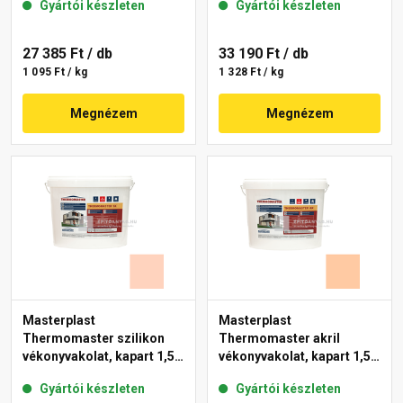
Gyártói készleten
Gyártói készleten
27 385 Ft
/ db
33 190 Ft
/ db
1 095 Ft / kg
1 328 Ft / kg
Megnézem
Megnézem
Masterplast
Masterplast
Thermomaster szilikon
Thermomaster akril
vékonyvakolat, kapart 1,5
vékonyvakolat, kapart 1,5
mm 15-E 25 kg
mm 10-D 25 kg
Gyártói készleten
Gyártói készleten