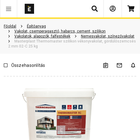
Keresés
Vásárlói vélemények
Kérdések és válaszok
Kapcsolódó cikkek
Főoldal
Építőanyag
Vakolat, csemperagasztó, habarcs, cement, szilikon
Vakolatok, alapozók, falfestékek
Nemesvakolat, színezővakolat
Masterplast Thermomaster szilikon vékonyvakolat, gördülőszemcsés
2 mm 02-C 25 kg
Összehasonlítás