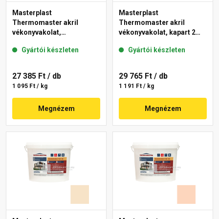
Masterplast
Masterplast
Thermomaster akril
Thermomaster akril
vékonyvakolat,
vékonyvakolat, kapart 2
gördülőszemcsés 2 mm
mm 10-C 25 kg
Gyártói készleten
Gyártói készleten
48-F 25 kg
27 385 Ft
/ db
29 765 Ft
/ db
1 095 Ft / kg
1 191 Ft / kg
Megnézem
Megnézem