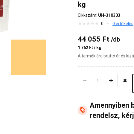
kg
Cikkszám:
UH-310303
0
0 értékelés
44 055 Ft
/db
1 762 Ft / kg
A termék ára bruttó ár és ki
db
Amennyiben 
rendelsz, kérj