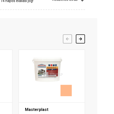
4 napos elállási jog!
Előző
Következő
Masterplast