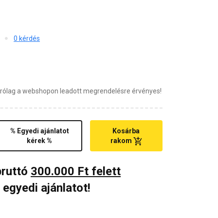
0 kérdés
zárólag a webshopon leadott megrendelésre érvényes!
% Egyedi ajánlatot
Kosárba
kérek %
rakom
bruttó
300.000 Ft felett
 egyedi ajánlatot!