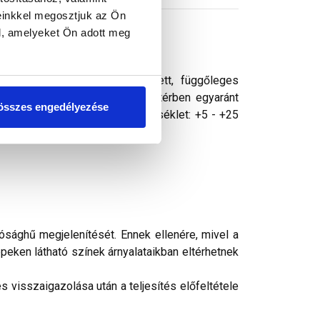
einkkel megosztjuk az Ön
l, amelyeket Ön adott meg
eletti, vízszigeteléssel védett, függőleges
szemcsenagysággal, bel- és kültérben egyaránt
összes engedélyezése
ll kezelni. Felhasználási hőmérséklet: +5 - +25
ség nem érheti.
ósághű megjelenítését. Ennek ellenére, mivel a
peken látható színek árnyalataikban eltérhetnek
 visszaigazolása után a teljesítés előfeltétele