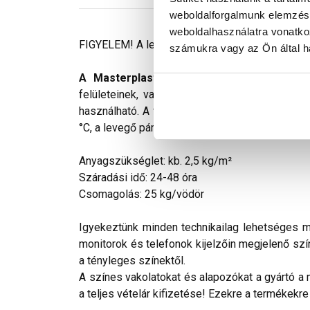
weboldalforgalmunk elemzésé
weboldalhasználatra vonatko
FIGYELEM! A leírás végén fontos információkat t
számukra vagy az Ön által ha
A Masterplast Thermomaster szilikon vé
felületeinek, valamint homlokzati hőszigetel
használható. A vékonyvakolat felhordása előtt 
°C, a levegő páratartalma max. 80% lehet. A fel
Anyagszükséglet: kb. 2,5 kg/m²
Száradási idő: 24-48 óra
Csomagolás: 25 kg/vödör
Igyekeztünk minden technikailag lehetséges mó
monitorok és telefonok kijelzőin megjelenő szí
a tényleges színektől.
A színes vakolatokat és alapozókat a gyártó a 
a teljes vételár kifizetése! Ezekre a termékekre