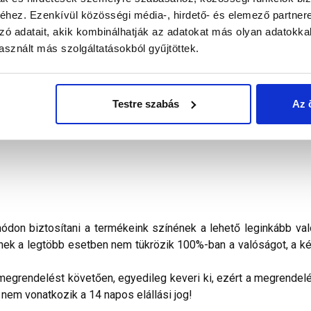
hez. Ezenkívül közösségi média-, hirdető- és elemező partner
zó adatait, akik kombinálhatják az adatokat más olyan adatokka
alál a termékkel kapcsolatban. Kérjük, figyelmesen olvassa el!
sznált más szolgáltatásokból gyűjtöttek.
konyvakolat
finoman megmunkált homlokzatok lábazati sík f
ő rendszerek időjárásálló fedőrétege. Kapart hatású, 1,5 mm 
Testre szabás
Az 
a felületet Masterplast Thermomaster univerzális alapozóval ke
ületet száradása alatt erős, közvetlen napsütés, huzat és nedves
don biztosítani a termékeink színének a lehető leginkább val
nek a legtöbb esetben nem tükrözik 100%-ban a valóságot, a ké
megrendelést követően, egyedileg keveri ki, ezért a megrendelés
 nem vonatkozik a 14 napos elállási jog!