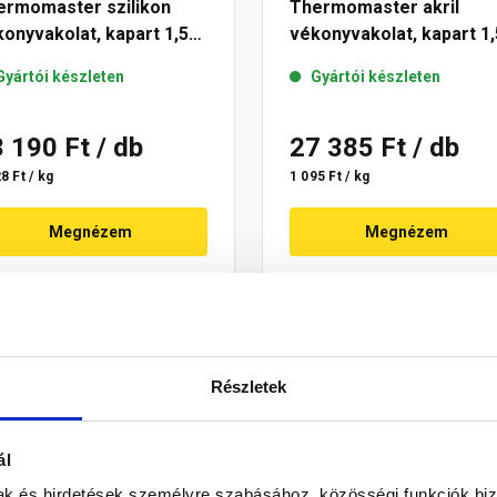
ermomaster szilikon
Thermomaster akril
onyvakolat, kapart 1,5
vékonyvakolat, kapart 1,
 17-C 25 kg
mm 11-C 25 kg
Gyártói készleten
Gyártói készleten
3 190 Ft
/ db
27 385 Ft
/ db
8 Ft / kg
1 095 Ft / kg
Megnézem
Megnézem
Részletek
ál
mak és hirdetések személyre szabásához, közösségi funkciók biz