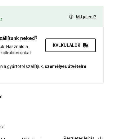
Mit jelent?
21
zállítunk neked?
KALKULÁLOK
juk. Használd a
dő kalkulátorunkat.
 a gyártótól szállítjuk,
személyes átvételre
mm
m²
Részletes leírás