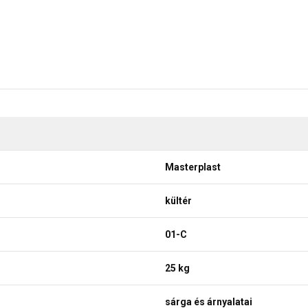
Masterplast
kültér
01-C
25 kg
sárga és árnyalatai