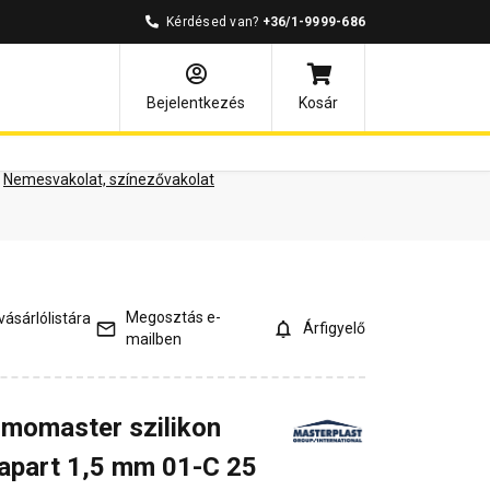
Kérdésed van?
+36/1-9999-686
ények
Kérdések és válaszok
Bejelentkezés
Kosár
Nemesvakolat, színezővakolat
Megosztás e-
ásárlólistára
Árfigyelő
mailben
rmomaster szilikon
apart 1,5 mm 01-C 25