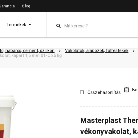
Garancia
Blog
leírás
Termékinformáció
Dokumentumok
Vásárlói vélem
Termékek
ó, habarcs, cement, szilikon
Vakolatok, alapozók, falfestékek
olat, kapart 1,5 mm 01-C 25 kg
Bev
Összehasonlítás
Masterplast The
vékonyvakolat, k