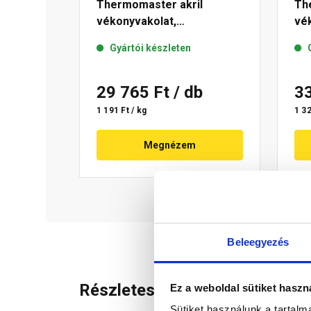
Thermomaster akril
Th
vékonyvakolat,
vék
gördülőszemcsés 2 mm 01-
mm
Gyártói készleten
E 25 kg
29 765 Ft
/ db
3
1 191 Ft / kg
1 32
Megnézem
Beleegyezés
Részletes leírás
Ez a weboldal sütiket haszn
Sütiket használunk a tartal