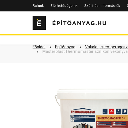
Rólunk
Elérhetőségeink
Szállítási információk
Szükséged lehet rá
Részletes 
Kapcsolódó cikkek
Főoldal
Építőanyag
Vakolat, csemperagaszt
Masterplast Thermomaster szilikon vékonyvak