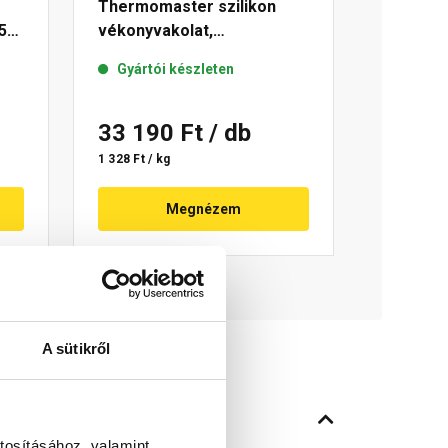
Thermomaster szilikon
5
vékonyvakolat,
gördülőszemcsés 2 mm 10-
Gyártói készleten
C 25 kg
33 190 Ft
/ db
1 328 Ft / kg
Megnézem
A sütikről
tosításához, valamint