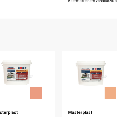
A termékre nem vonatkozik a 1
sterplast
Masterplast