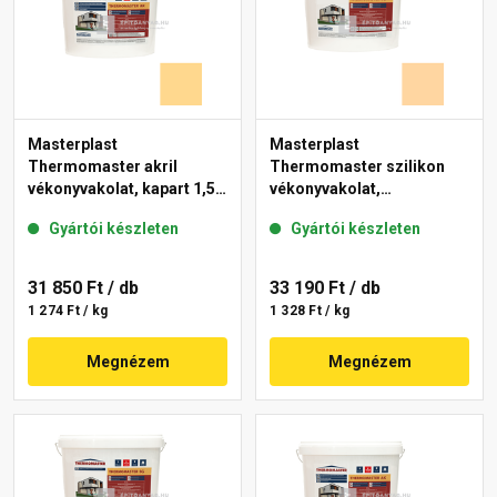
Masterplast
Masterplast
Thermomaster akril
Thermomaster szilikon
vékonyvakolat, kapart 1,5
vékonyvakolat,
mm 01-D 25 kg
gördülőszemcsés 2 mm
Gyártói készleten
Gyártói készleten
06-E 25 kg
31 850 Ft
/ db
33 190 Ft
/ db
1 274 Ft / kg
1 328 Ft / kg
Megnézem
Megnézem