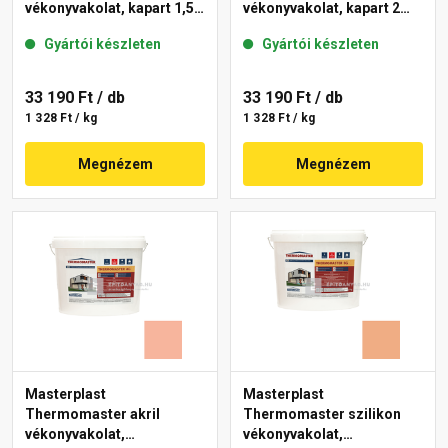
vékonyvakolat, kapart 1,5
vékonyvakolat, kapart 2
mm 15-C 25 kg
mm 07-D 25 kg
Gyártói készleten
Gyártói készleten
33 190 Ft
/ db
33 190 Ft
/ db
1 328 Ft / kg
1 328 Ft / kg
Megnézem
Megnézem
Masterplast
Masterplast
Thermomaster akril
Thermomaster szilikon
vékonyvakolat,
vékonyvakolat,