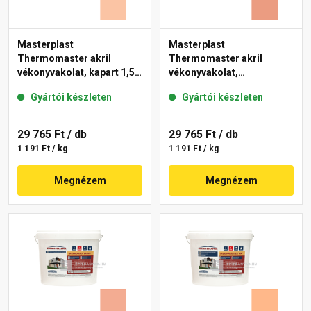
Masterplast
Masterplast
Thermomaster akril
Thermomaster akril
vékonyvakolat, kapart 1,5
vékonyvakolat,
mm 11-D 25 kg
gördülőszemcsés 2 mm
Gyártói készleten
Gyártói készleten
17-C 25 kg
29 765 Ft
/ db
29 765 Ft
/ db
1 191 Ft / kg
1 191 Ft / kg
Megnézem
Megnézem