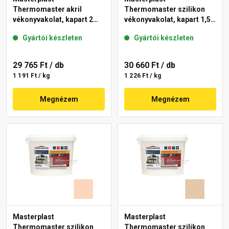
Thermomaster akril
Thermomaster szilikon
vékonyvakolat, kapart 2
vékonyvakolat, kapart 1,5
mm 10-C 25 kg
mm 48-E 25 kg
Gyártói készleten
Gyártói készleten
29 765 Ft
/ db
30 660 Ft
/ db
1 191 Ft / kg
1 226 Ft / kg
Megnézem
Megnézem
Masterplast
Masterplast
Thermomaster szilikon
Thermomaster szilikon