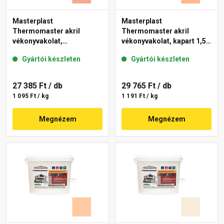
Masterplast
Masterplast
Thermomaster akril
Thermomaster akril
vékonyvakolat,
vékonyvakolat, kapart 1,5
gördülőszemcsés 2 mm
mm 10-C 25 kg
Gyártói készleten
Gyártói készleten
16-C 25 kg
27 385 Ft
/ db
29 765 Ft
/ db
1 095 Ft / kg
1 191 Ft / kg
Megnézem
Megnézem