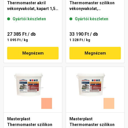
Thermomaster akril
Thermomaster szilikon
vékonyvakolat, kapart 1,5
vékonyvakolat,
mm 11-C 25 kg
gördülőszemcsés 2 mm
Gyártói készleten
Gyártói készleten
10-C 25 kg
27 385 Ft
/ db
33 190 Ft
/ db
1 095 Ft / kg
1 328 Ft / kg
Megnézem
Megnézem
Masterplast
Masterplast
Thermomaster szilikon
Thermomaster szilikon