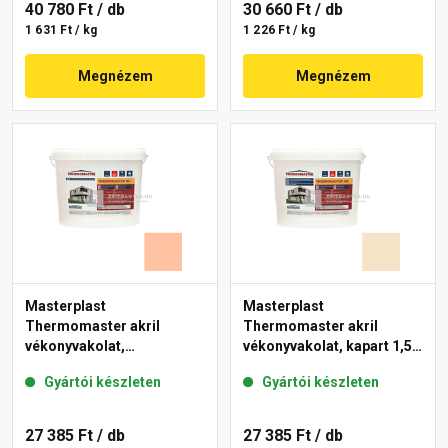
40 780 Ft
/ db
30 660 Ft
/ db
1 631 Ft / kg
1 226 Ft / kg
Megnézem
Megnézem
Masterplast
Masterplast
Thermomaster akril
Thermomaster akril
vékonyvakolat,
vékonyvakolat, kapart 1,5
gördülőszemcsés 2 mm
mm 48-E 25 kg
Gyártói készleten
Gyártói készleten
15-D 25 kg
27 385 Ft
/ db
27 385 Ft
/ db