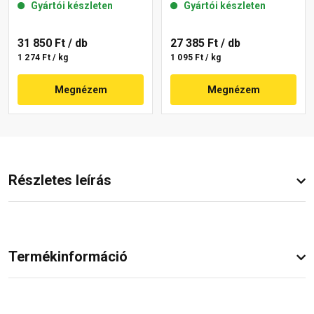
Gyártói készleten
Gyártói készleten
01-D 25 kg
31 850 Ft
/ db
27 385 Ft
/ db
1 274 Ft / kg
1 095 Ft / kg
Megnézem
Megnézem
Részletes leírás
Termékinformáció