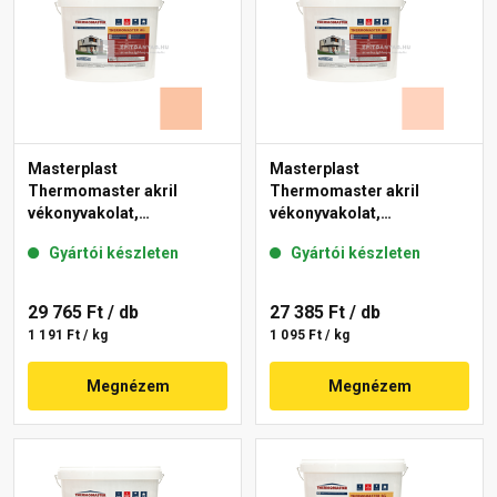
Masterplast
Masterplast
Thermomaster akril
Thermomaster akril
vékonyvakolat,
vékonyvakolat,
gördülőszemcsés 2 mm
gördülőszemcsés 2 mm
Gyártói készleten
Gyártói készleten
11-D 25 kg
15-E 25 kg
29 765 Ft
/ db
27 385 Ft
/ db
1 191 Ft / kg
1 095 Ft / kg
Megnézem
Megnézem