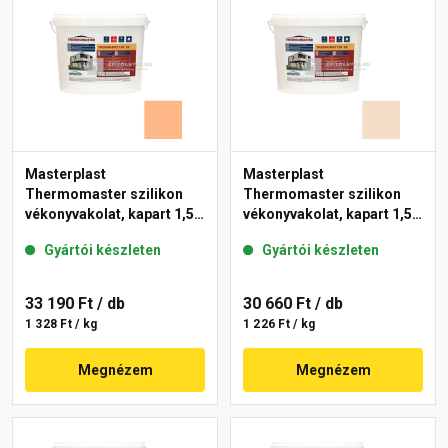
Masterplast
Masterplast
Thermomaster szilikon
Thermomaster szilikon
vékonyvakolat, kapart 1,5
vékonyvakolat, kapart 1,5
mm 10-C 25 kg
mm 47-E 25 kg
Gyártói készleten
Gyártói készleten
33 190 Ft
/ db
30 660 Ft
/ db
1 328 Ft / kg
1 226 Ft / kg
Megnézem
Megnézem