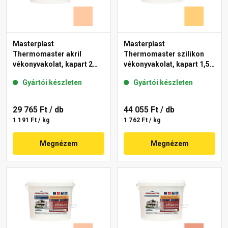
Masterplast
Masterplast
Thermomaster akril
Thermomaster szilikon
vékonyvakolat, kapart 2
vékonyvakolat, kapart 1,5
mm 10-D 25 kg
mm 01-C 25 kg
Gyártói készleten
Gyártói készleten
29 765 Ft
/ db
44 055 Ft
/ db
1 191 Ft / kg
1 762 Ft / kg
Megnézem
Megnézem