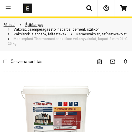
Keresés
Vásárlói vélemények
Kérdések és válaszok
Kapcsolódó cikkek
Főoldal
Építőanyag
Vakolat, csemperagasztó, habarcs, cement, szilikon
Vakolatok, alapozók, falfestékek
Nemesvakolat, színezővakolat
Masterplast Thermomaster szilikon vékonyvakolat, kapart 2 mm 01-C
25 kg
Összehasonlítás