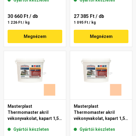
Gyártói készleten
Gyártói készleten
30 660 Ft
/ db
27 385 Ft
/ db
1 226 Ft / kg
1 095 Ft / kg
Megnézem
Megnézem
Masterplast
Masterplast
Thermomaster akril
Thermomaster akril
vékonyvakolat, kapart 1,5
vékonyvakolat, kapart 1,5
mm 07-D 25 kg
mm 10-D 25 kg
Gyártói készleten
Gyártói készleten