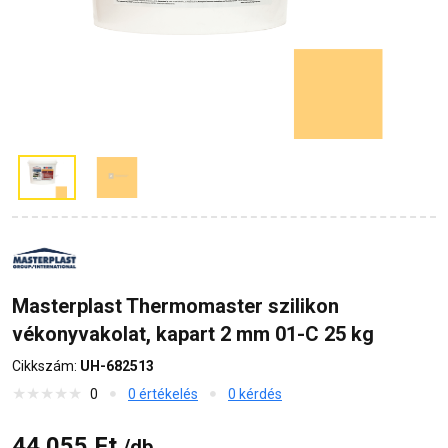
Masterplast Thermomaster szilikon
vékonyvakolat, kapart 2 mm 01-C 25 kg
Cikkszám:
UH-682513
0
0 értékelés
0 kérdés
44 055 Ft
/db