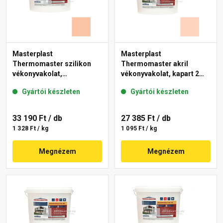
Masterplast
Masterplast
Thermomaster szilikon
Thermomaster akril
vékonyvakolat,
vékonyvakolat, kapart 2
gördülőszemcsés 2 mm
mm 15-E 25 kg
Gyártói készleten
Gyártói készleten
11-D 25 kg
33 190 Ft
/ db
27 385 Ft
/ db
1 328 Ft / kg
1 095 Ft / kg
Megnézem
Megnézem