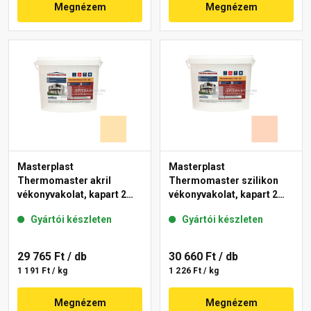
Megnézem
Megnézem
Masterplast
Masterplast
Thermomaster akril
Thermomaster szilikon
vékonyvakolat, kapart 2
vékonyvakolat, kapart 2
mm 01-E 25 kg
mm 11-E 25 kg
Gyártói készleten
Gyártói készleten
29 765 Ft
/ db
30 660 Ft
/ db
1 191 Ft / kg
1 226 Ft / kg
Megnézem
Megnézem