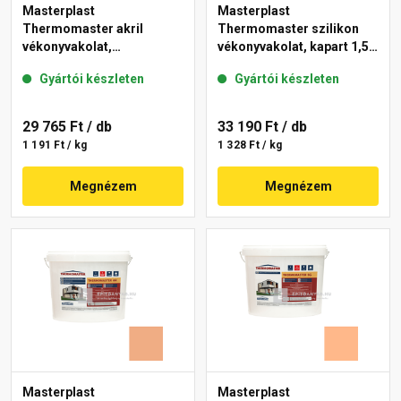
Masterplast
Masterplast
Thermomaster akril
Thermomaster szilikon
vékonyvakolat,
vékonyvakolat, kapart 1,5
gördülőszemcsés 2 mm
mm 17-C 25 kg
Gyártói készleten
Gyártói készleten
01-E 25 kg
29 765 Ft
/ db
33 190 Ft
/ db
1 191 Ft / kg
1 328 Ft / kg
Megnézem
Megnézem
Masterplast
Masterplast