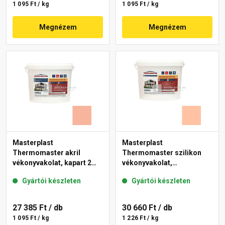
1 095 Ft / kg
1 095 Ft / kg
Megnézem
Megnézem
Masterplast
Masterplast
Thermomaster akril
Thermomaster szilikon
vékonyvakolat, kapart 2
vékonyvakolat,
mm 17-D 25 kg
gördülőszemcsés 2 mm
Gyártói készleten
Gyártói készleten
15-D 25 kg
27 385 Ft
/ db
30 660 Ft
/ db
1 095 Ft / kg
1 226 Ft / kg