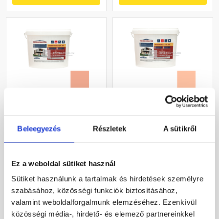
Masterplast
Masterplast
Thermomaster akril
Thermomaster szilikon
vékonyvakolat, kapart 1,5
vékonyvakolat, kapart 1,5
Beleegyezés
Részletek
A sütikről
mm 16-C 25 kg
mm 15-D 25 kg
Gyártói készleten
Gyártói készleten
Ez a weboldal sütiket használ
27 385 Ft
/ db
30 660 Ft
/ db
Sütiket használunk a tartalmak és hirdetések személyre
1 095 Ft / kg
1 226 Ft / kg
szabásához, közösségi funkciók biztosításához,
valamint weboldalforgalmunk elemzéséhez. Ezenkívül
Megnézem
Megnézem
közösségi média-, hirdető- és elemező partnereinkkel