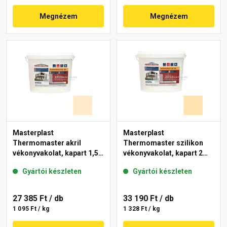
Megnézem
Megnézem
Masterplast
Masterplast
Thermomaster akril
Thermomaster szilikon
vékonyvakolat, kapart 1,5
vékonyvakolat, kapart 2
mm 01-F 25 kg
mm 01-E 25 kg
Gyártói készleten
Gyártói készleten
27 385 Ft
/ db
33 190 Ft
/ db
1 095 Ft / kg
1 328 Ft / kg