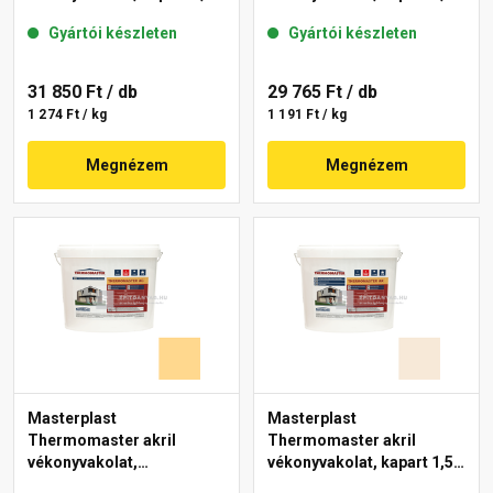
mm 06-D 25 kg
mm 01-E 25 kg
Gyártói készleten
Gyártói készleten
31 850 Ft
/ db
29 765 Ft
/ db
1 274 Ft / kg
1 191 Ft / kg
Megnézem
Megnézem
Masterplast
Masterplast
Thermomaster akril
Thermomaster akril
vékonyvakolat,
vékonyvakolat, kapart 1,5
gördülőszemcsés 2 mm
mm 47-F 25 kg