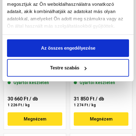
megosztjuk az Ön weboldalhasználatra vonatkozó
adatait, akik kombinálhatják az adatokat más olyan
adatokkal, amelyeket Ön adott meg számukra vagy az
Ön által használt más szolgáltatásokból gyűjtöttek.
Az összes engedélyezése
Masterplast
Masterplast
Thermomaster szilikon
Thermomaster akril
Testre szabás
vékonyvakolat, kapart 1,5
vékonyvakolat,
mm 15-E 25 kg
gördülőszemcsés 2 mm
Gyártói készleten
Gyártói készleten
07-C 25 kg
30 660 Ft
/ db
31 850 Ft
/ db
1 226 Ft / kg
1 274 Ft / kg
Megnézem
Megnézem