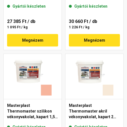
gördülőszemcsés 2 mm
gördülőszemcsés 2 mm
Gyártói készleten
Gyártói készleten
17-D 25 kg
11-C 25 kg
27 385 Ft
/ db
30 660 Ft
/ db
1 095 Ft / kg
1 226 Ft / kg
Megnézem
Megnézem
Masterplast
Masterplast
Thermomaster szilikon
Thermomaster akril
vékonyvakolat, kapart 1,5
vékonyvakolat, kapart 2
mm 17-D 25 kg
mm 47-F 25 kg