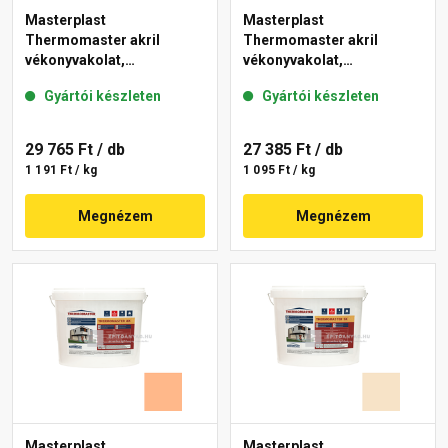
Masterplast
Masterplast
Thermomaster akril
Thermomaster akril
vékonyvakolat,
vékonyvakolat,
gördülőszemcsés 2 mm
gördülőszemcsés 2 mm
Gyártói készleten
Gyártói készleten
10-D 25 kg
48-F 25 kg
29 765 Ft
/ db
27 385 Ft
/ db
1 191 Ft / kg
1 095 Ft / kg
Megnézem
Megnézem
Masterplast
Masterplast