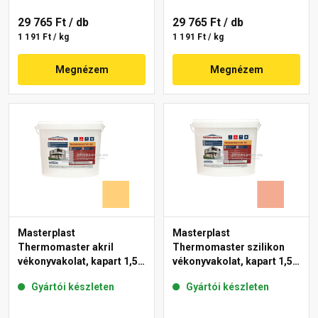
29 765 Ft
/ db
29 765 Ft
/ db
1 191 Ft / kg
1 191 Ft / kg
Megnézem
Megnézem
Masterplast
Masterplast
Thermomaster akril
Thermomaster szilikon
vékonyvakolat, kapart 1,5
vékonyvakolat, kapart 1,5
mm 01-C 25 kg
mm 16-C 25 kg
Gyártói készleten
Gyártói készleten