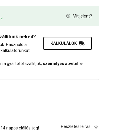
Mit jelent?
24
zállítunk neked?
KALKULÁLOK
juk. Használd a
dő kalkulátorunkat.
 a gyártótól szállítjuk,
személyes átvételre
Részletes leírás
4 napos elállási jog!