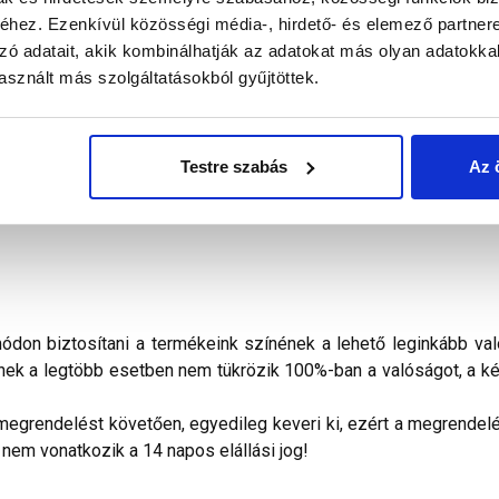
hez. Ezenkívül közösségi média-, hirdető- és elemező partner
alál a termékkel kapcsolatban. Kérjük, figyelmesen olvassa el!
zó adatait, akik kombinálhatják az adatokat más olyan adatokka
sznált más szolgáltatásokból gyűjtöttek.
akolat
finoman megmunkált homlokzatok lábazati sík feletti, ví
dőjárásálló fedőrétege. Kapart hatású, 2 mm szemcsenagyságg
sterplast Thermomaster univerzális alapozóval kell kezelni. Fe
Testre szabás
Az 
ása alatt erős, közvetlen napsütés, huzat és nedvesség nem érhe
don biztosítani a termékeink színének a lehető leginkább val
nek a legtöbb esetben nem tükrözik 100%-ban a valóságot, a ké
megrendelést követően, egyedileg keveri ki, ezért a megrendelés
 nem vonatkozik a 14 napos elállási jog!