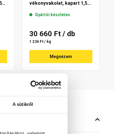
5
vékonyvakolat, kapart 1,5
mm 21-F 25 kg
Gyártói készleten
30 660 Ft
/ db
1 226 Ft / kg
Megnézem
A sütikről
tosításához, valamint