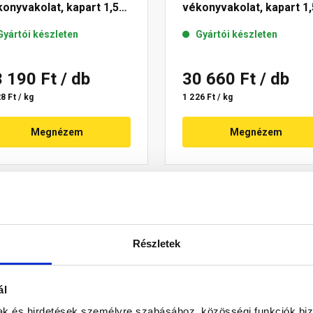
onyvakolat, kapart 1,5
vékonyvakolat, kapart 1,
 22-C 25 kg
mm 25-E 25 kg
Gyártói készleten
Gyártói készleten
3 190 Ft
/ db
30 660 Ft
/ db
8 Ft / kg
1 226 Ft / kg
Megnézem
Megnézem
Részletek
ál
mak és hirdetések személyre szabásához, közösségi funkciók biz