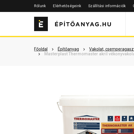
Rólunk
Elérhetőségeink
Szállítási információk
Szükséged lehet rá
Részletes 
Főoldal
Építőanyag
Vakolat, csemperagaszt
Masterplast Thermomaster akril vékonyvakola