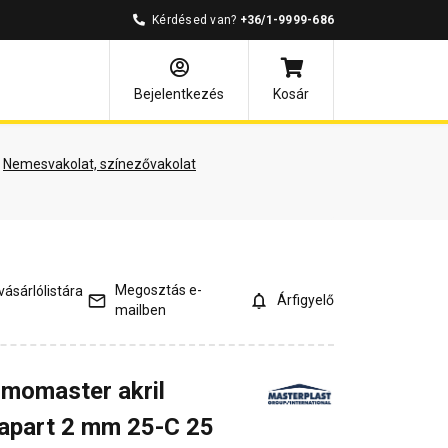
Kérdésed van?
+36/1-9999-686
és válaszok
Kapcsolódó cikkek
Bejelentkezés
Kosár
Nemesvakolat, színezővakolat
Megosztás e-
ásárlólistára
Árfigyelő
mailben
rmomaster akril
kapart 2 mm 25-C 25