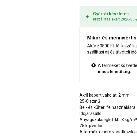
Gyártói készleten
Kiszállítás akár: 2026-08-
Mikor és mennyiért s
Akár 50800 Ft-tól kiszállít
szállítási díj és átvételi i
A terméket közvetlen
nincs lehetőség.
Akril kapart vakolat, 2 mm
25-C színű
Bel- és kültéri felhasználásra
Időjárásálló
Anyagszükséglet: kb. 3 kg/m²
25 kg/vödör
A termékre nem vonatkozik a 1