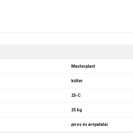
Masterplast
kültér
25-C
25 kg
piros és árnyalatai