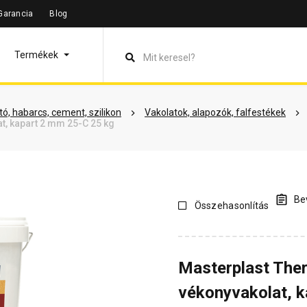
Garancia
Blog
leírás
Termékinformáció
Vásárlói vélemények
Kérdések 
Termékek
ó, habarcs, cement, szilikon
Vakolatok, alapozók, falfestékek
t, kapart 2 mm 25-C 25 kg
Bev
Összehasonlítás
Masterplast The
vékonyvakolat, 