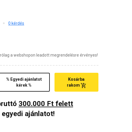
0 kérdés
zárólag a webshopon leadott megrendelésre érvényes!
% Egyedi ajánlatot
Kosárba
kérek %
rakom
bruttó
300.000 Ft felett
 egyedi ajánlatot!