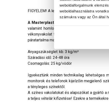
weboldalforgalmunk elemzésé
FIGYELEM! A leírás végén fontos információkat t
weboldalhasználatra vonatko
számukra vagy az Ön által ha
A Masterplast Thermomaster akril vékonyv
valamint homlokzati hőszigetelő rendszerek i
vékonyvakolat felhordása előtt a felületet Ma
páratartalma max. 80% lehet. A felületet szárad
Anyagszükséglet: kb. 3 kg/m²
Száradási idő: 24-48 óra
Csomagolás: 25 kg/vödör
Igyekeztünk minden technikailag lehetséges mó
monitorok és telefonok kijelzőin megjelenő szí
a tényleges színektől.
A színes vakolatokat és alapozókat a gyártó a 
a teljes vételár kifizetése! Ezekre a termékekre