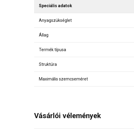
Speciális adatok
Anyagszükséglet
Állag
Termék típusa
Struktúra
Maximális szemcseméret
Vásárlói vélemények