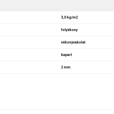
3,0 kg/m2
folyékony
vékonyvakolat
kapart
2 mm