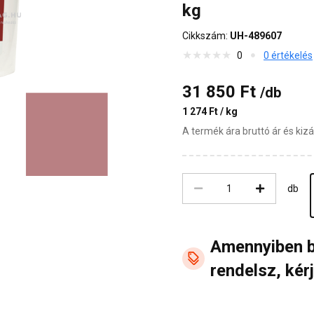
kg
Cikkszám:
UH-489607
0
0 értékelés
31 850 Ft
/db
1 274 Ft / kg
A termék ára bruttó ár és ki
db
Amennyiben 
rendelsz, kérj