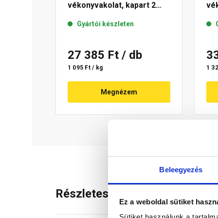
vékonyvakolat, kapart 2
vék
mm 21-E 25 kg
mm
Gyártói készleten
27 385 Ft
/ db
3
1 095 Ft / kg
1 32
Megnézem
Beleegyezés
Részletes leírás
Ez a weboldal sütiket haszn
Sütiket használunk a tartal