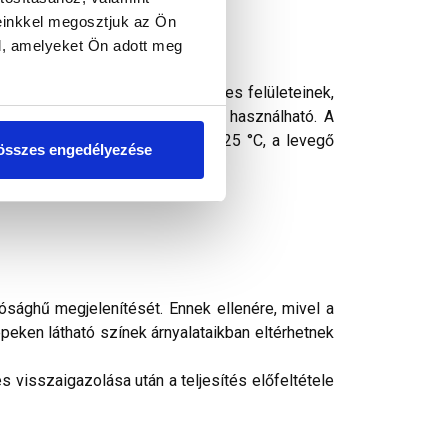
einkkel megosztjuk az Ön
l, amelyeket Ön adott meg
zszigeteléssel védett, függőleges felületeinek,
al, bel- és kültérben egyaránt használható. A
lhasználási hőmérséklet: +5 - +25 °C, a levegő
összes engedélyezése
ti.
ósághű megjelenítését. Ennek ellenére, mivel a
peken látható színek árnyalataikban eltérhetnek
 visszaigazolása után a teljesítés előfeltétele