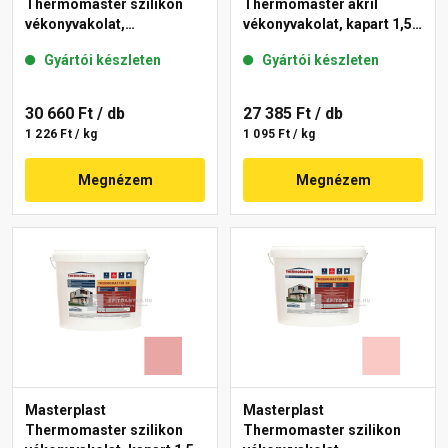
Thermomaster szilikon
Thermomaster akril
vékonyvakolat,
vékonyvakolat, kapart 1,5
gördülőszemcsés 2 mm
mm 25-D 25 kg
Gyártói készleten
Gyártói készleten
21-D 25 kg
30 660 Ft
/ db
27 385 Ft
/ db
1 226 Ft / kg
1 095 Ft / kg
Megnézem
Megnézem
Masterplast
Masterplast
Thermomaster szilikon
Thermomaster szilikon