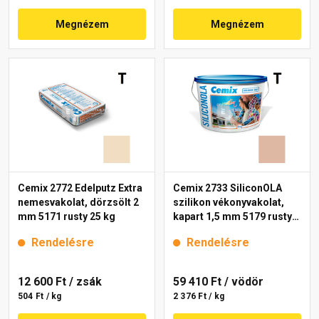
Megnézem
Megnézem
Cemix 2772 Edelputz Extra
Cemix 2733 SiliconOLA
nemesvakolat, dörzsölt 2
szilikon vékonyvakolat,
mm 5171 rusty 25 kg
kapart 1,5 mm 5179 rusty
25 kg
Rendelésre
Rendelésre
12 600 Ft
/ zsák
59 410 Ft
/ vödör
504 Ft / kg
2 376 Ft / kg