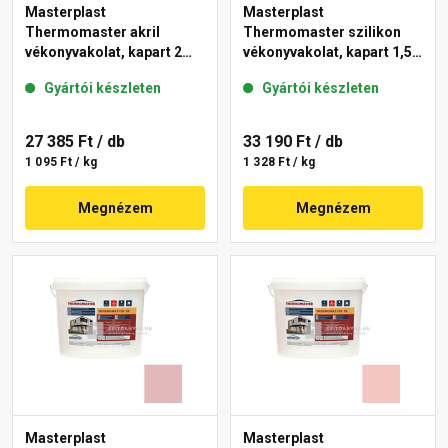
Masterplast
Masterplast
Thermomaster akril
Thermomaster szilikon
vékonyvakolat, kapart 2
vékonyvakolat, kapart 1,5
mm 21-E 25 kg
mm 22-C 25 kg
Gyártói készleten
Gyártói készleten
27 385 Ft
/ db
33 190 Ft
/ db
1 095 Ft / kg
1 328 Ft / kg
Megnézem
Megnézem
Masterplast
Masterplast