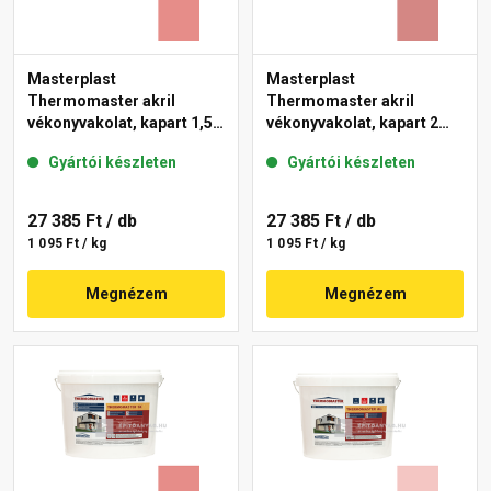
Masterplast
Masterplast
Thermomaster akril
Thermomaster akril
vékonyvakolat, kapart 1,5
vékonyvakolat, kapart 2
mm 22-D 25 kg
mm 21-D 25 kg
Gyártói készleten
Gyártói készleten
27 385 Ft
/ db
27 385 Ft
/ db
1 095 Ft / kg
1 095 Ft / kg
Megnézem
Megnézem