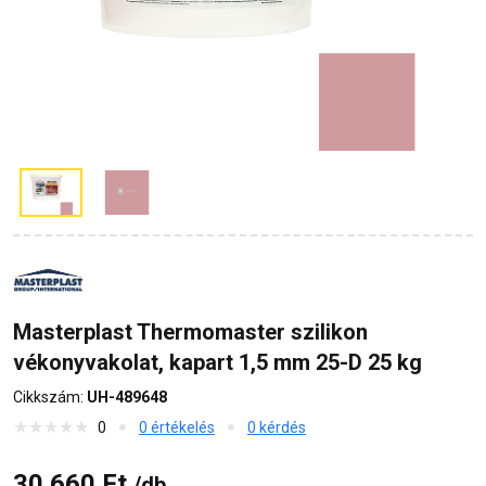
Masterplast Thermomaster szilikon
vékonyvakolat, kapart 1,5 mm 25-D 25 kg
Cikkszám:
UH-489648
0
0 értékelés
0 kérdés
30 660 Ft
/db