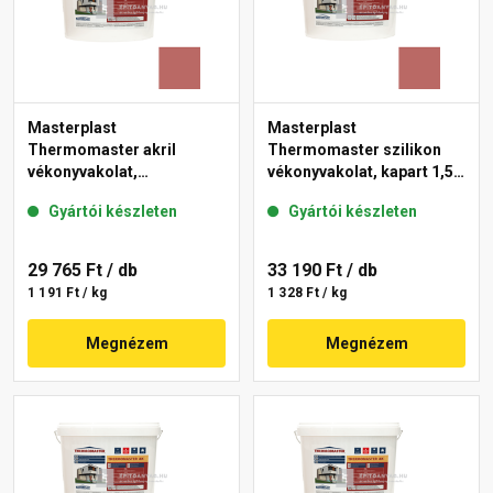
Masterplast
Masterplast
Thermomaster akril
Thermomaster szilikon
vékonyvakolat,
vékonyvakolat, kapart 1,5
gördülőszemcsés 2 mm
mm 21-C 25 kg
Gyártói készleten
Gyártói készleten
21-C 25 kg
29 765 Ft
/ db
33 190 Ft
/ db
1 191 Ft / kg
1 328 Ft / kg
Megnézem
Megnézem