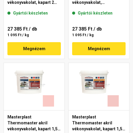
vékonyvakolat, kapart 2
vékonyvakolat,
mm 22-E 25 kg
gördülőszemcsés 2 mm
Gyártói készleten
Gyártói készleten
25-D 25 kg
27 385 Ft
/ db
27 385 Ft
/ db
1 095 Ft / kg
1 095 Ft / kg
Megnézem
Megnézem
Masterplast
Masterplast
Thermomaster akril
Thermomaster akril
vékonyvakolat, kapart 1,5
vékonyvakolat, kapart 1,5