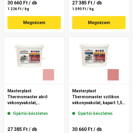
30 660 Ft
/ db
27 385 Ft
/ db
1 226 Ft / kg
1 095 Ft / kg
Megnézem
Megnézem
Masterplast
Masterplast
Thermomaster akril
Thermomaster szilikon
vékonyvakolat,
vékonyvakolat, kapart 1,5
gördülőszemcsés 2 mm
mm 21-D 25 kg
Gyártói készleten
Gyártói készleten
21-E 25 kg
27 385 Ft
/ db
30 660 Ft
/ db