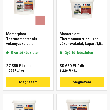
Masterplast
Masterplast
Thermomaster akril
Thermomaster szilikon
vékonyvakolat,
vékonyvakolat, kapart 1,5
gördülőszemcsés 2 mm
mm fehér 25 kg
Gyártói készleten
Gyártói készleten
21-D 25 kg
27 385 Ft
/ db
30 660 Ft
/ db
1 095 Ft / kg
1 226 Ft / kg
Megnézem
Megnézem