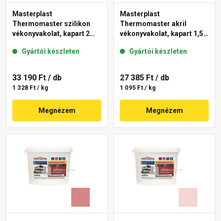
Masterplast
Masterplast
Thermomaster szilikon
Thermomaster akril
vékonyvakolat, kapart 2
vékonyvakolat, kapart 1,5
mm 21-C 25 kg
mm 25-E 25 kg
Gyártói készleten
Gyártói készleten
33 190 Ft
/ db
27 385 Ft
/ db
1 328 Ft / kg
1 095 Ft / kg
Megnézem
Megnézem