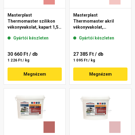
Masterplast
Masterplast
Thermomaster szilikon
Thermomaster akril
vékonyvakolat, kapart 1,5
vékonyvakolat,
mm 22-D 25 kg
gördülőszemcsés 2 mm
Gyártói készleten
Gyártói készleten
21-F 25 kg
30 660 Ft
/ db
27 385 Ft
/ db
1 226 Ft / kg
1 095 Ft / kg
Megnézem
Megnézem