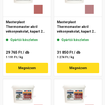
Masterplast
Masterplast
Thermomaster akril
Thermomaster akril
vékonyvakolat, kapart 2
vékonyvakolat, kapart 2
mm 21-C 25 kg
mm 25-C 25 kg
Gyártói készleten
Gyártói készleten
29 765 Ft
/ db
31 850 Ft
/ db
1 191 Ft / kg
1 274 Ft / kg
Megnézem
Megnézem