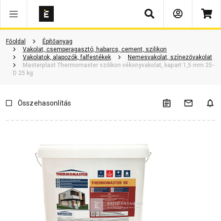
Keresés
Vásárlói vélemények
Kérdések és válaszok
Kapcsolódó cikkek
Főoldal
Építőanyag
Vakolat, csemperagasztó, habarcs, cement, szilikon
Vakolatok, alapozók, falfestékek
Nemesvakolat, színezővakolat
Masterplast Thermomaster szilikon vékonyvakolat, kapart 1,5 mm 25-
D 25 kg
Összehasonlítás