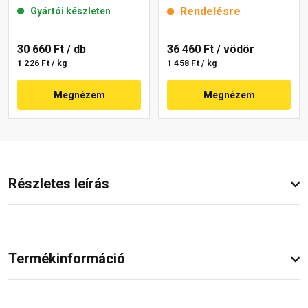
mm 22-E 25 kg
mm 5177 rusty 25 kg
Rendelésre
Gyártói készleten
30 660 Ft
/ db
36 460 Ft
/ vödör
1 226 Ft / kg
1 458 Ft / kg
Megnézem
Megnézem
Részletes leírás
Termékinformáció