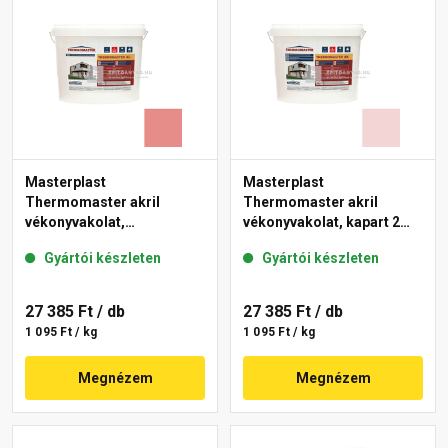
Masterplast
Masterplast
Thermomaster akril
Thermomaster akril
vékonyvakolat,
vékonyvakolat, kapart 2
gördülőszemcsés 2 mm
mm 25-F 25 kg
Gyártói készleten
Gyártói készleten
22-D 25 kg
27 385 Ft
/ db
27 385 Ft
/ db
1 095 Ft / kg
1 095 Ft / kg
Megnézem
Megnézem