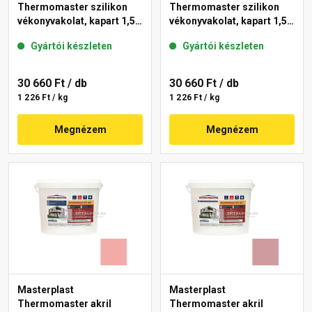
Thermomaster szilikon
Thermomaster szilikon
vékonyvakolat, kapart 1,5
vékonyvakolat, kapart 1,5
mm 25-E 25 kg
mm 21-F 25 kg
Gyártói készleten
Gyártói készleten
30 660 Ft
/ db
30 660 Ft
/ db
1 226 Ft / kg
1 226 Ft / kg
Megnézem
Megnézem
Masterplast
Masterplast
Thermomaster akril
Thermomaster akril