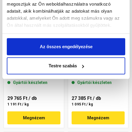
megosztjuk az Ön weboldalhasználatra vonatkozó
adatait, akik kombinálhatják az adatokat más olyan
adatokkal, amelyeket Ön adott meg számukra vagy az
Ön által használt más szolgáltatásokból gyűjtöttek.
Az összes engedélyezése
Masterplast
Masterplast
Testre szabás
Thermomaster akril
Thermomaster akril
vékonyvakolat, kapart 2
vékonyvakolat, kapart 2
mm 22-C 25 kg
mm 22-D 25 kg
Gyártói készleten
Gyártói készleten
29 765 Ft
/ db
27 385 Ft
/ db
1 191 Ft / kg
1 095 Ft / kg
Megnézem
Megnézem