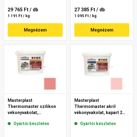
29 765 Ft
/ db
27 385 Ft
/ db
1 191 Ft / kg
1 095 Ft / kg
Megnézem
Megnézem
Masterplast
Masterplast
Thermomaster szilikon
Thermomaster akril
vékonyvakolat,
vékonyvakolat, kapart 2
gördülőszemcsés 2 mm
mm 22-F 25 kg
Gyártói készleten
Gyártói készleten
22-D 25 kg