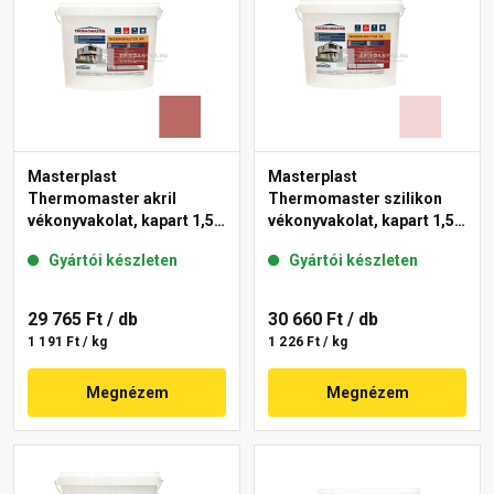
Masterplast
Masterplast
Thermomaster akril
Thermomaster szilikon
vékonyvakolat, kapart 1,5
vékonyvakolat, kapart 1,5
mm 21-C 25 kg
mm 25-F 25 kg
Gyártói készleten
Gyártói készleten
29 765 Ft
/ db
30 660 Ft
/ db
1 191 Ft / kg
1 226 Ft / kg
Megnézem
Megnézem