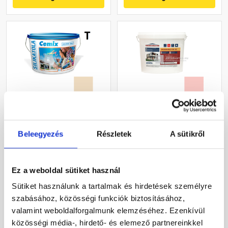
Cemix 2722 SilikatOLA
Masterplast
szilikát vékonyvakolat,
Thermomaster szilikon
Beleegyezés
Részletek
A sütikről
kapart 1,5 mm 5171 rusty
vékonyvakolat, kapart 1,5
25 kg
mm 22-F 25 kg
Rendelésre
Gyártói készleten
Ez a weboldal sütiket használ
45 920 Ft
/ vödör
30 660 Ft
/ db
Sütiket használunk a tartalmak és hirdetések személyre
1 837 Ft / kg
1 226 Ft / kg
szabásához, közösségi funkciók biztosításához,
valamint weboldalforgalmunk elemzéséhez. Ezenkívül
Megnézem
Megnézem
közösségi média-, hirdető- és elemező partnereinkkel