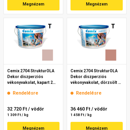
Megnézem
Megnézem
Cemix 2704 StrukturOLA
Cemix 2704 StrukturOLA
Dekor diszperziós
Dekor diszperziós
vékonyvakolat, kapart 2
vékonyvakolat, dörzsölt 2
mm 5153 rusty 25 kg
mm 5147 rusty 25 kg
Rendelésre
Rendelésre
32 720 Ft
/ vödör
36 460 Ft
/ vödör
1 309 Ft / kg
1 458 Ft / kg
Megnézem
Megnézem