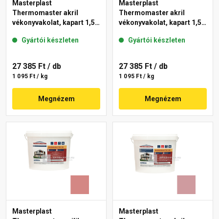
Masterplast
Masterplast
Thermomaster akril
Thermomaster akril
vékonyvakolat, kapart 1,5
vékonyvakolat, kapart 1,5
mm 21-D 25 kg
mm 25-F 25 kg
Gyártói készleten
Gyártói készleten
27 385 Ft
/ db
27 385 Ft
/ db
1 095 Ft / kg
1 095 Ft / kg
Megnézem
Megnézem
Masterplast
Masterplast