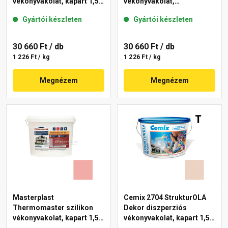
vékonyvakolat, kapart 1,5
vékonyvakolat,
mm 21-E 25 kg
gördülőszemcsés 2 mm
Gyártói készleten
Gyártói készleten
22-F 25 kg
30 660 Ft
/ db
30 660 Ft
/ db
1 226 Ft / kg
1 226 Ft / kg
Megnézem
Megnézem
Masterplast
Cemix 2704 StrukturOLA
Thermomaster szilikon
Dekor diszperziós
vékonyvakolat, kapart 1,5
vékonyvakolat, kapart 1,5