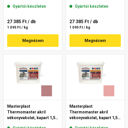
mm 22-F 25 kg
mm 21-F 25 kg
Gyártói készleten
Gyártói készleten
27 385 Ft
/ db
27 385 Ft
/ db
1 095 Ft / kg
1 095 Ft / kg
Megnézem
Megnézem
Masterplast
Masterplast
Thermomaster akril
Thermomaster akril
vékonyvakolat, kapart 1,5
vékonyvakolat, kapart 1,5
mm 25-C 25 kg
mm 21-E 25 kg