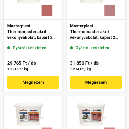
Masterplast
Masterplast
Thermomaster akril
Thermomaster akril
vékonyvakolat, kapart 2
vékonyvakolat, kapart 2
mm 21-C 25 kg
mm 25-C 25 kg
Gyártói készleten
Gyártói készleten
29 765 Ft
/ db
31 850 Ft
/ db
1 191 Ft / kg
1 274 Ft / kg
Megnézem
Megnézem