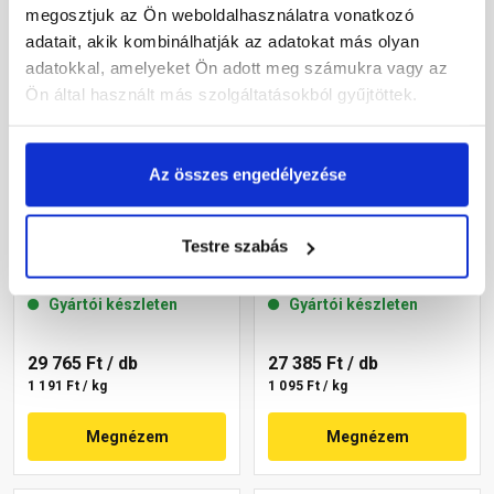
megosztjuk az Ön weboldalhasználatra vonatkozó
adatait, akik kombinálhatják az adatokat más olyan
adatokkal, amelyeket Ön adott meg számukra vagy az
Ön által használt más szolgáltatásokból gyűjtöttek.
Az összes engedélyezése
Masterplast
Masterplast
Thermomaster akril
Thermomaster akril
Testre szabás
vékonyvakolat, kapart 2
vékonyvakolat, kapart 2
mm 22-C 25 kg
mm 22-D 25 kg
Gyártói készleten
Gyártói készleten
29 765 Ft
/ db
27 385 Ft
/ db
1 191 Ft / kg
1 095 Ft / kg
Megnézem
Megnézem