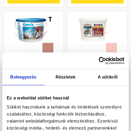
Cemix 2737 SiliconOLA
Masterplast
Extra szilikon
Thermomaster szilikon
vékonyvakolat, kapart 1,5
vékonyvakolat, kapart 1,5
Beleegyezés
Részletek
A sütikről
mm 5147 rock 25 kg
mm 22-F 25 kg
Rendelésre
Gyártói készleten
Ez a weboldal sütiket használ
54 720 Ft
/ vödör
30 660 Ft
/ db
Sütiket használunk a tartalmak és hirdetések személyre
2 189 Ft / kg
1 226 Ft / kg
szabásához, közösségi funkciók biztosításához,
valamint weboldalforgalmunk elemzéséhez. Ezenkívül
Megnézem
Megnézem
közösségi média-, hirdető- és elemező partnereinkkel