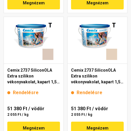
Megnézem
Megnézem
Cemix 2737 SiliconOLA
Cemix 2737 SiliconOLA
Extra szilikon
Extra szilikon
vékonyvakolat, kapart 1,5
vékonyvakolat, kapart 1,5
mm 5121 rock 25 kg
mm 5131 rock 25 kg
Rendelésre
Rendelésre
51 380 Ft
/ vödör
51 380 Ft
/ vödör
2 055 Ft / kg
2 055 Ft / kg
Megnézem
Megnézem