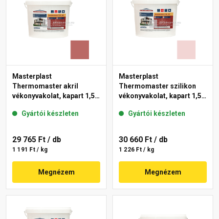
Masterplast
Masterplast
Thermomaster akril
Thermomaster szilikon
vékonyvakolat, kapart 1,5
vékonyvakolat, kapart 1,5
mm 21-C 25 kg
mm 25-F 25 kg
Gyártói készleten
Gyártói készleten
29 765 Ft
/ db
30 660 Ft
/ db
1 191 Ft / kg
1 226 Ft / kg
Megnézem
Megnézem