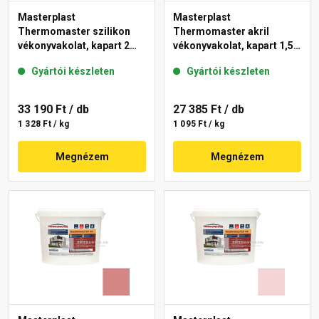
Masterplast
Masterplast
Thermomaster szilikon
Thermomaster akril
vékonyvakolat, kapart 2
vékonyvakolat, kapart 1,5
mm 21-C 25 kg
mm 25-E 25 kg
Gyártói készleten
Gyártói készleten
33 190 Ft
/ db
27 385 Ft
/ db
1 328 Ft / kg
1 095 Ft / kg
Megnézem
Megnézem