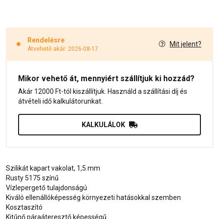
Rendelésre
Mit jelent?
Átvehető akár: 2026-08-17
Mikor vehető át, mennyiért szállítjuk ki hozzád?
Akár 12000 Ft-tól kiszállítjuk. Használd a szállítási díj és
átvételi idő kalkulátorunkat.
KALKULÁLOK
Szilikát kapart vakolat, 1,5 mm
Rusty 5175 színű
Vízlepergető tulajdonságú
Kiváló ellenállóképesség környezeti hatásokkal szemben
Kosztaszító
Kitűnő páraáteresztő képességű