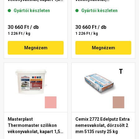
mm 21-E 25 kg
gördülőszemcsés 2 mm
Gyártói készleten
Gyártói készleten
22-F 25 kg
30 660 Ft
/ db
30 660 Ft
/ db
1 226 Ft / kg
1 226 Ft / kg
Megnézem
Megnézem
Masterplast
Cemix 2772 Edelputz Extra
Thermomaster szilikon
nemesvakolat, dörzsölt 2
vékonyvakolat, kapart 1,5
mm 5135 rusty 25 kg
mm 22-E 25 kg