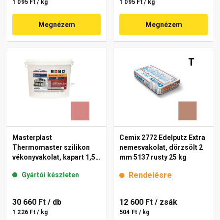
1 095 Ft / kg
1 095 Ft / kg
Megnézem
Megnézem
Masterplast
Cemix 2772 Edelputz Extra
Thermomaster szilikon
nemesvakolat, dörzsölt 2
vékonyvakolat, kapart 1,5
mm 5137 rusty 25 kg
mm 21-D 25 kg
Rendelésre
Gyártói készleten
30 660 Ft
/ db
12 600 Ft
/ zsák
1 226 Ft / kg
504 Ft / kg