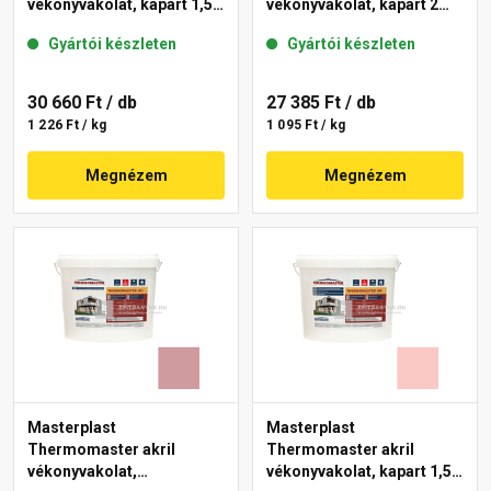
vékonyvakolat, kapart 1,5
vékonyvakolat, kapart 2
mm 21-F 25 kg
mm 22-E 25 kg
Gyártói készleten
Gyártói készleten
30 660 Ft
/ db
27 385 Ft
/ db
1 226 Ft / kg
1 095 Ft / kg
Megnézem
Megnézem
Masterplast
Masterplast
Thermomaster akril
Thermomaster akril
vékonyvakolat,
vékonyvakolat, kapart 1,5