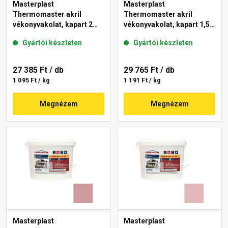
Masterplast
Masterplast
Thermomaster akril
Thermomaster akril
vékonyvakolat, kapart 2
vékonyvakolat, kapart 1,5
mm 21-E 25 kg
mm 22-C 25 kg
Gyártói készleten
Gyártói készleten
27 385 Ft
/ db
29 765 Ft
/ db
1 095 Ft / kg
1 191 Ft / kg
Megnézem
Megnézem
Masterplast
Masterplast