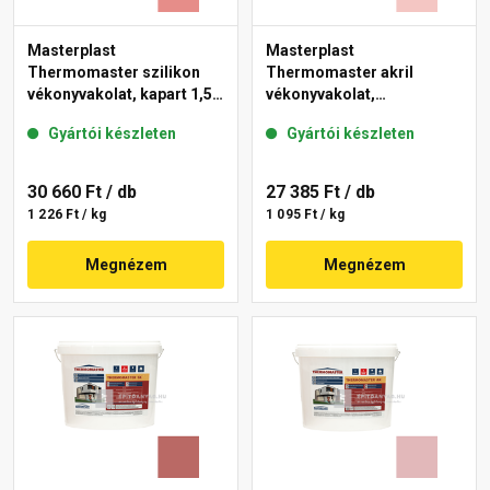
Masterplast
Masterplast
Thermomaster szilikon
Thermomaster akril
vékonyvakolat, kapart 1,5
vékonyvakolat,
mm 22-D 25 kg
gördülőszemcsés 2 mm
Gyártói készleten
Gyártói készleten
21-F 25 kg
30 660 Ft
/ db
27 385 Ft
/ db
1 226 Ft / kg
1 095 Ft / kg
Megnézem
Megnézem