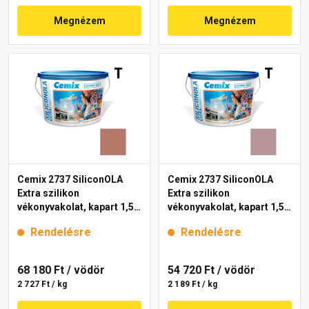
Megnézem
Megnézem
Cemix 2737 SiliconOLA
Cemix 2737 SiliconOLA
Extra szilikon
Extra szilikon
vékonyvakolat, kapart 1,5
vékonyvakolat, kapart 1,5
mm 5149 rock 25 kg
mm 5117 rock 25 kg
Rendelésre
Rendelésre
68 180 Ft
/ vödör
54 720 Ft
/ vödör
2 727 Ft / kg
2 189 Ft / kg