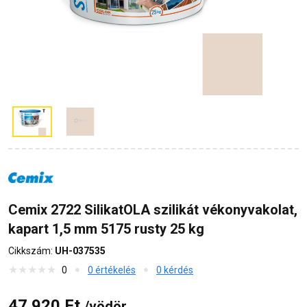
Cemix 2722 SilikatOLA szilikát vékonyvakolat,
kapart 1,5 mm 5175 rusty 25 kg
Cikkszám:
UH-037535
0
0 értékelés
0 kérdés
47 920 Ft
/vödör