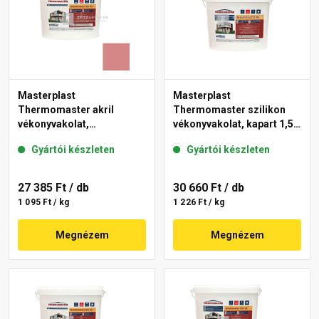
Masterplast
Masterplast
Thermomaster akril
Thermomaster szilikon
vékonyvakolat,
vékonyvakolat, kapart 1,5
gördülőszemcsés 2 mm
mm fehér 25 kg
Gyártói készleten
Gyártói készleten
21-D 25 kg
27 385 Ft
/ db
30 660 Ft
/ db
1 095 Ft / kg
1 226 Ft / kg
Megnézem
Megnézem