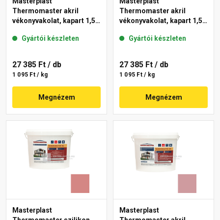
Masterplast
Masterplast
Thermomaster akril
Thermomaster akril
vékonyvakolat, kapart 1,5
vékonyvakolat, kapart 1,5
mm 21-D 25 kg
mm 25-F 25 kg
Gyártói készleten
Gyártói készleten
27 385 Ft
/ db
27 385 Ft
/ db
1 095 Ft / kg
1 095 Ft / kg
Megnézem
Megnézem
Masterplast
Masterplast