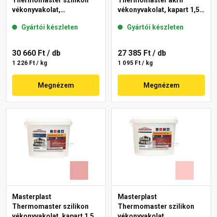
Thermomaster szilikon
Thermomaster akril
vékonyvakolat,
vékonyvakolat, kapart 1,5
gördülőszemcsés 2 mm
mm 25-D 25 kg
Gyártói készleten
Gyártói készleten
21-D 25 kg
30 660 Ft
/ db
27 385 Ft
/ db
1 226 Ft / kg
1 095 Ft / kg
Megnézem
Megnézem
Masterplast
Masterplast
Thermomaster szilikon
Thermomaster szilikon
vékonyvakolat, kapart 1,5
vékonyvakolat,