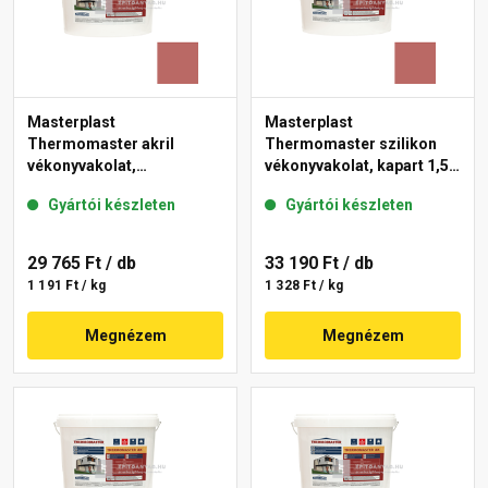
Masterplast
Masterplast
Thermomaster akril
Thermomaster szilikon
vékonyvakolat,
vékonyvakolat, kapart 1,5
gördülőszemcsés 2 mm
mm 21-C 25 kg
Gyártói készleten
Gyártói készleten
21-C 25 kg
29 765 Ft
/ db
33 190 Ft
/ db
1 191 Ft / kg
1 328 Ft / kg
Megnézem
Megnézem