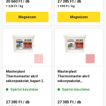
30 660 Ft
/ db
27 385 Ft
/ db
1 226 Ft / kg
1 095 Ft / kg
Megnézem
Megnézem
Masterplast
Masterplast
Thermomaster akril
Thermomaster akril
vékonyvakolat, kapart 2
vékonyvakolat,
mm 22-F 25 kg
gördülőszemcsés 2 mm
Gyártói készleten
Gyártói készleten
21-E 25 kg
27 385 Ft
/ db
27 385 Ft
/ db