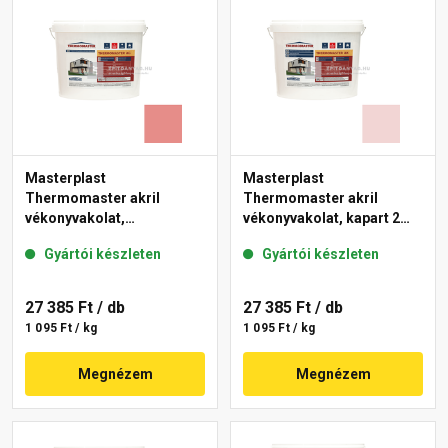
Masterplast
Masterplast
Thermomaster akril
Thermomaster akril
vékonyvakolat,
vékonyvakolat, kapart 2
gördülőszemcsés 2 mm
mm 25-F 25 kg
Gyártói készleten
Gyártói készleten
22-D 25 kg
27 385 Ft
/ db
27 385 Ft
/ db
1 095 Ft / kg
1 095 Ft / kg
Megnézem
Megnézem