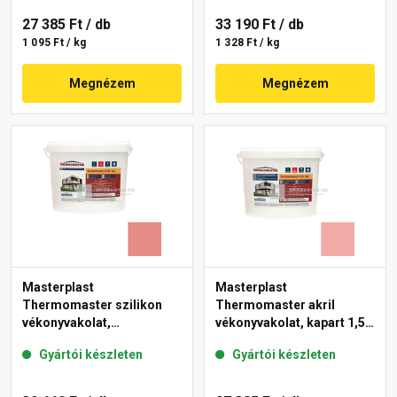
27 385 Ft
/ db
33 190 Ft
/ db
1 095 Ft / kg
1 328 Ft / kg
Megnézem
Megnézem
Masterplast
Masterplast
Thermomaster szilikon
Thermomaster akril
vékonyvakolat,
vékonyvakolat, kapart 1,5
gördülőszemcsés 2 mm
mm 22-E 25 kg
Gyártói készleten
Gyártói készleten
22-D 25 kg