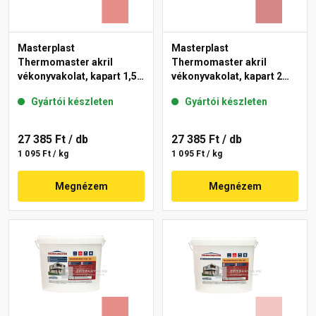
Masterplast
Masterplast
Thermomaster akril
Thermomaster akril
vékonyvakolat, kapart 1,5
vékonyvakolat, kapart 2
mm 22-D 25 kg
mm 21-D 25 kg
Gyártói készleten
Gyártói készleten
27 385 Ft
/ db
27 385 Ft
/ db
1 095 Ft / kg
1 095 Ft / kg
Megnézem
Megnézem