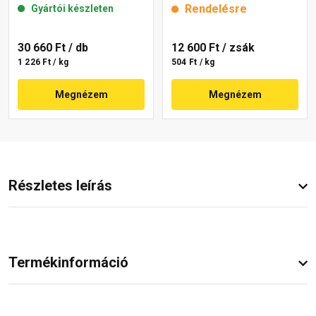
Rendelésre
Gyártói készleten
30 660 Ft
/ db
12 600 Ft
/ zsák
1 226 Ft / kg
504 Ft / kg
Megnézem
Megnézem
Részletes leírás
Termékinformáció