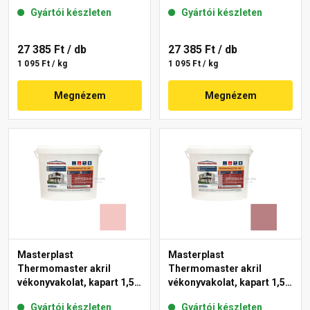
gördülőszemcsés 2 mm
mm 22-F 25 kg
Gyártói készleten
Gyártói készleten
25-D 25 kg
27 385 Ft
/ db
27 385 Ft
/ db
1 095 Ft / kg
1 095 Ft / kg
Megnézem
Megnézem
Masterplast
Masterplast
Thermomaster akril
Thermomaster akril
vékonyvakolat, kapart 1,5
vékonyvakolat, kapart 1,5
mm 21-F 25 kg
mm 25-C 25 kg
Gyártói készleten
Gyártói készleten