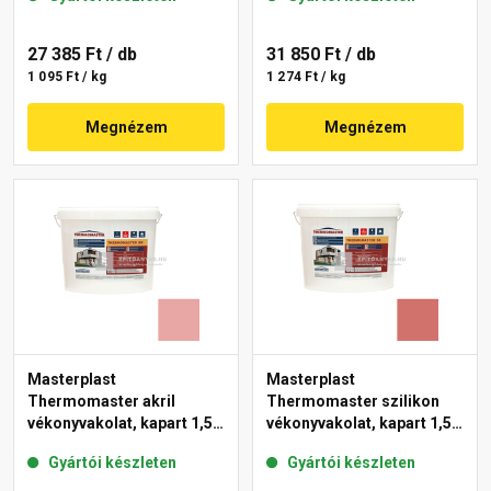
27 385 Ft
/ db
31 850 Ft
/ db
1 095 Ft / kg
1 274 Ft / kg
Megnézem
Megnézem
Masterplast
Masterplast
Thermomaster akril
Thermomaster szilikon
vékonyvakolat, kapart 1,5
vékonyvakolat, kapart 1,5
mm 21-E 25 kg
mm 22-C 25 kg
Gyártói készleten
Gyártói készleten