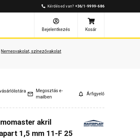
Kérdésed van?
+36/1-9999-686
és válaszok
Kapcsolódó cikkek
Bejelentkezés
Kosár
Nemesvakolat, színezővakolat
Megosztás e-
ásárlólistára
Árfigyelő
mailben
rmomaster akril
apart 1,5 mm 11-F 25