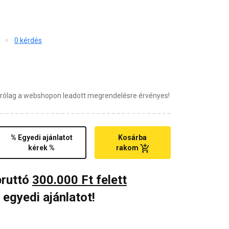
0 kérdés
zárólag a webshopon leadott megrendelésre érvényes!
% Egyedi ajánlatot
Kosárba
kérek %
rakom
bruttó
300.000 Ft felett
 egyedi ajánlatot!