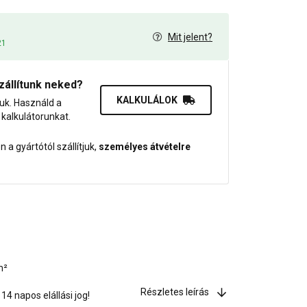
Mit jelent?
21
zállítunk neked?
KALKULÁLOK
juk. Használd a
dő kalkulátorunkat.
 a gyártótól szállítjuk,
személyes átvételre
m²
Részletes leírás
4 napos elállási jog!