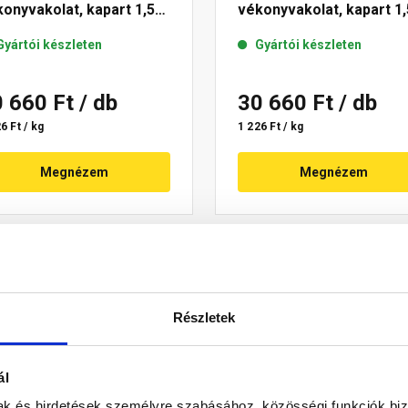
onyvakolat, kapart 1,5
vékonyvakolat, kapart 1,
 03-F 25 kg
mm 13-F 25 kg
Gyártói készleten
Gyártói készleten
0 660 Ft
/ db
30 660 Ft
/ db
6 Ft / kg
1 226 Ft / kg
Megnézem
Megnézem
Részletek
ál
mak és hirdetések személyre szabásához, közösségi funkciók biz