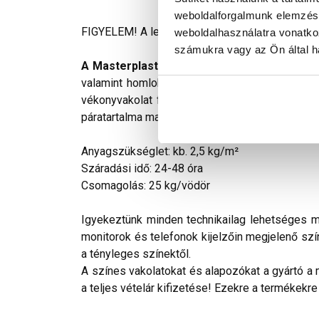
weboldalforgalmunk elemzésé
FIGYELEM! A leírás végén fontos információkat t
weboldalhasználatra vonatko
számukra vagy az Ön által ha
A Masterplast Thermomaster akril vékonyv
valamint homlokzati hőszigetelő rendszerek i
vékonyvakolat felhordása előtt a felületet Ma
páratartalma max. 80% lehet. A felületet szárad
Anyagszükséglet: kb. 2,5 kg/m²
Száradási idő: 24-48 óra
Csomagolás: 25 kg/vödör
Igyekeztünk minden technikailag lehetséges mó
monitorok és telefonok kijelzőin megjelenő szí
a tényleges színektől.
A színes vakolatokat és alapozókat a gyártó a 
a teljes vételár kifizetése! Ezekre a termékekre