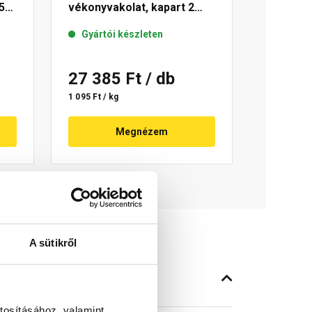
5
vékonyvakolat, kapart 2
mm 04-D 25 kg
Gyártói készleten
27 385 Ft
/ db
1 095 Ft / kg
Megnézem
A sütikről
tosításához, valamint