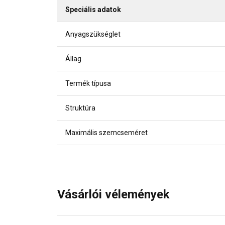
Speciális adatok
Anyagszükséglet
Állag
Termék típusa
Struktúra
Maximális szemcseméret
Vásárlói vélemények