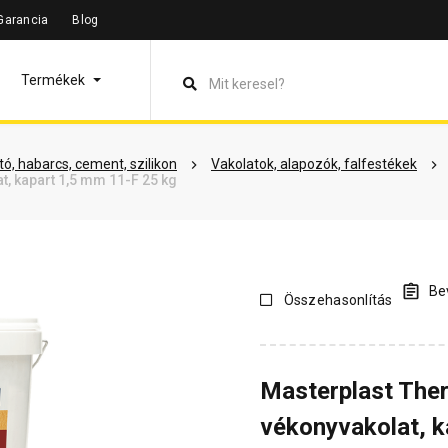
Garancia
Blog
leírás
Termékinformáció
Vásárlói vélemények
Kérdések 
Termékek
ó, habarcs, cement, szilikon
Vakolatok, alapozók, falfestékek
, kapart 1,5 mm 11-F 25 kg
Bev
Összehasonlítás
Masterplast The
vékonyvakolat, k