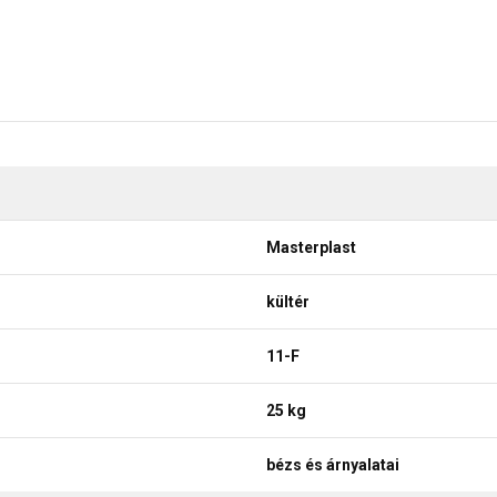
Masterplast
kültér
11-F
25 kg
bézs és árnyalatai