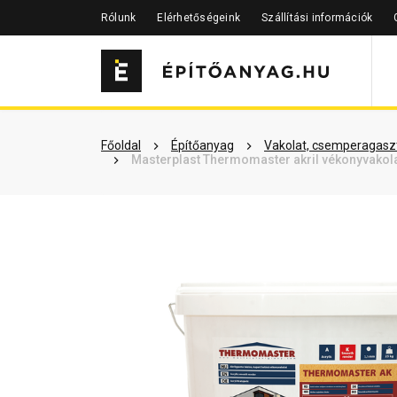
Rólunk
Elérhetőségeink
Szállítási információk
Szükséged lehet rá
Részletes 
Főoldal
Építőanyag
Vakolat, csemperagaszt
Masterplast Thermomaster akril vékonyvakolat