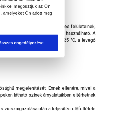
einkkel megosztjuk az Ön
l, amelyeket Ön adott meg
zszigeteléssel védett, függőleges felületeinek,
al, bel- és kültérben egyaránt használható. A
lhasználási hőmérséklet: +5 - +25 °C, a levegő
összes engedélyezése
ti.
ósághű megjelenítését. Ennek ellenére, mivel a
peken látható színek árnyalataikban eltérhetnek
 visszaigazolása után a teljesítés előfeltétele