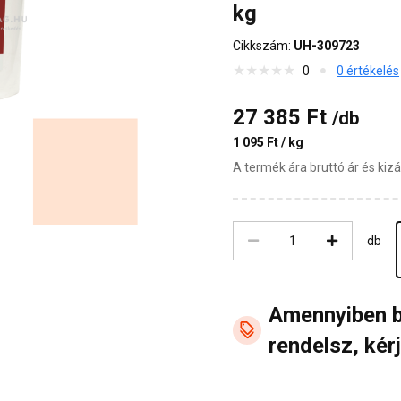
kg
Cikkszám:
UH-309723
0
0 értékelés
27 385 Ft
/db
1 095 Ft / kg
A termék ára bruttó ár és ki
db
Amennyiben 
rendelsz, kérj