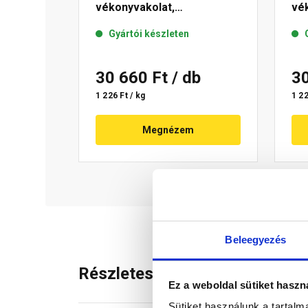
vékonyvakolat,
vék
gördülőszemcsés 2 mm 04-
mm
Gyártói készleten
C 25 kg
30 660 Ft
/ db
3
1 226 Ft / kg
1 22
Megnézem
Beleegyezés
Részletes leírás
Ez a weboldal sütiket haszn
Sütiket használunk a tartal