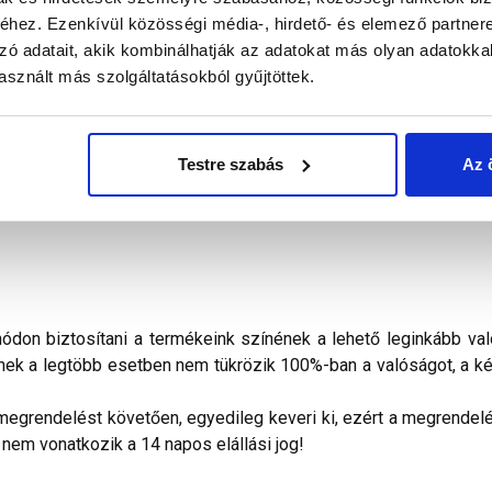
hez. Ezenkívül közösségi média-, hirdető- és elemező partner
alál a termékkel kapcsolatban. Kérjük, figyelmesen olvassa el!
zó adatait, akik kombinálhatják az adatokat más olyan adatokka
sznált más szolgáltatásokból gyűjtöttek.
akolat
finoman megmunkált homlokzatok lábazati sík feletti, ví
dőjárásálló fedőrétege. Kapart hatású, 1,5 mm szemcsenagyságg
sterplast Thermomaster univerzális alapozóval kell kezelni. Fe
Testre szabás
Az 
ása alatt erős, közvetlen napsütés, huzat és nedvesség nem érhe
don biztosítani a termékeink színének a lehető leginkább val
nek a legtöbb esetben nem tükrözik 100%-ban a valóságot, a ké
megrendelést követően, egyedileg keveri ki, ezért a megrendelés
 nem vonatkozik a 14 napos elállási jog!