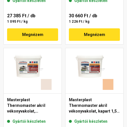
Gyártói készleten
Gyártói készleten
27 385 Ft
/ db
30 660 Ft
/ db
1 095 Ft / kg
1 226 Ft / kg
Megnézem
Megnézem
Masterplast
Masterplast
Thermomaster akril
Thermomaster akril
vékonyvakolat,
vékonyvakolat, kapart 1,5
gördülőszemcsés 2 mm
mm 04-C 25 kg
Gyártói készleten
Gyártói készleten
44-F 25 kg