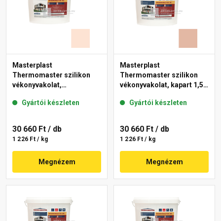
Masterplast
Masterplast
Thermomaster szilikon
Thermomaster szilikon
vékonyvakolat,
vékonyvakolat, kapart 1,5
gördülőszemcsés 2 mm
mm 12-D 25 kg
Gyártói készleten
Gyártói készleten
15-F 25 kg
30 660 Ft
/ db
30 660 Ft
/ db
1 226 Ft / kg
1 226 Ft / kg
Megnézem
Megnézem