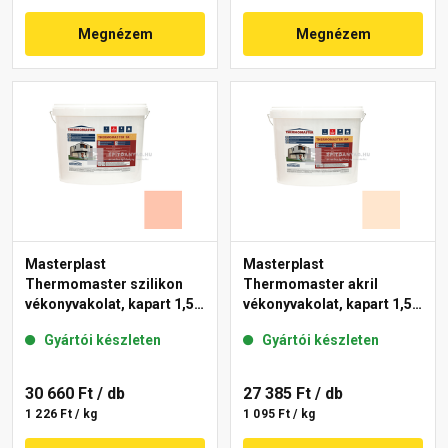
Megnézem
Megnézem
Masterplast
Masterplast
Thermomaster szilikon
Thermomaster akril
vékonyvakolat, kapart 1,5
vékonyvakolat, kapart 1,5
mm 16-D 25 kg
mm 07-F 25 kg
Gyártói készleten
Gyártói készleten
30 660 Ft
/ db
27 385 Ft
/ db
1 226 Ft / kg
1 095 Ft / kg