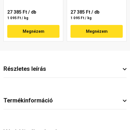
27 385 Ft
/ db
27 385 Ft
/ db
1 095 Ft / kg
1 095 Ft / kg
Megnézem
Megnézem
Részletes leírás
Termékinformáció