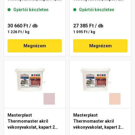
mm 09-F 25 kg
mm 17-F 25 kg
Gyártói készleten
Gyártói készleten
30 660 Ft
/ db
27 385 Ft
/ db
1 226 Ft / kg
1 095 Ft / kg
Megnézem
Megnézem
Masterplast
Masterplast
Thermomaster akril
Thermomaster akril
vékonyvakolat, kapart 2
vékonyvakolat, kapart 2
mm 27-E 25 kg
mm 12-E 25 kg