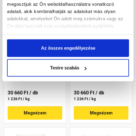
megosztjuk az Ön weboldalhasználatra vonatkozó
adatait, akik kombinálhatják az adatokat más olyan
adatokkal, amelyeket Ön adott meg számukra vagy az
Ön által használt más szolgáltatásokból gyűjtöttek.
Az összes engedélyezése
Masterplast
Masterplast
Thermomaster szilikon
Thermomaster szilikon
vékonyvakolat, kapart 2
vékonyvakolat, kapart 1,5
Testre szabás
mm 64-C 25 kg
mm 19-F 25 kg
Gyártói készleten
Gyártói készleten
30 660 Ft
/ db
30 660 Ft
/ db
1 226 Ft / kg
1 226 Ft / kg
Megnézem
Megnézem