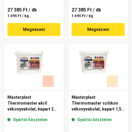
27 385 Ft
/ db
27 385 Ft
/ db
1 095 Ft / kg
1 095 Ft / kg
Megnézem
Megnézem
Masterplast
Masterplast
Thermomaster akril
Thermomaster szilikon
vékonyvakolat, kapart 2
vékonyvakolat, kapart 1,5
mm 17-E 25 kg
mm 02-E 25 kg
Gyártói készleten
Gyártói készleten