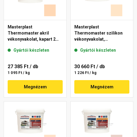
Masterplast
Masterplast
Thermomaster akril
Thermomaster szilikon
vékonyvakolat, kapart 2
vékonyvakolat,
mm 07-E 25 kg
gördülőszemcsés 2 mm
Gyártói készleten
Gyártói készleten
03-E 25 kg
27 385 Ft
/ db
30 660 Ft
/ db
1 095 Ft / kg
1 226 Ft / kg
Megnézem
Megnézem