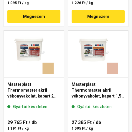
1 095 Ft / kg
1 226 Ft / kg
Megnézem
Megnézem
Masterplast
Masterplast
Thermomaster akril
Thermomaster akril
vékonyvakolat, kapart 2
vékonyvakolat, kapart 1,5
mm 48-C 25 kg
mm 12-D 25 kg
Gyártói készleten
Gyártói készleten
29 765 Ft
/ db
27 385 Ft
/ db
1 191 Ft / kg
1 095 Ft / kg