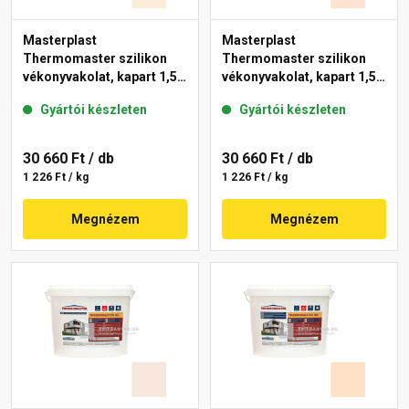
Masterplast
Masterplast
Thermomaster szilikon
Thermomaster szilikon
vékonyvakolat, kapart 1,5
vékonyvakolat, kapart 1,5
mm 02-F 25 kg
mm 11-F 25 kg
Gyártói készleten
Gyártói készleten
30 660 Ft
/ db
30 660 Ft
/ db
1 226 Ft / kg
1 226 Ft / kg
Megnézem
Megnézem