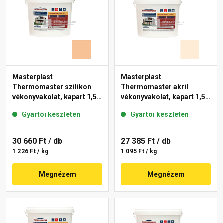
Masterplast
Masterplast
Thermomaster szilikon
Thermomaster akril
vékonyvakolat, kapart 1,5
vékonyvakolat, kapart 1,5
mm 04-C 25 kg
mm 03-F 25 kg
Gyártói készleten
Gyártói készleten
30 660 Ft
/ db
27 385 Ft
/ db
1 226 Ft / kg
1 095 Ft / kg
Megnézem
Megnézem