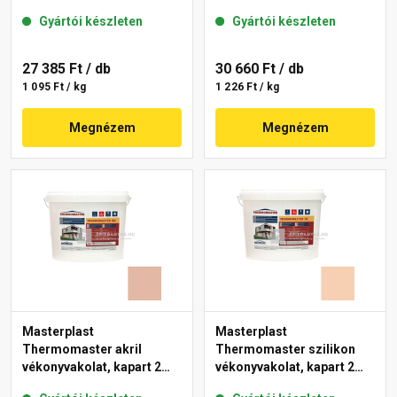
mm 08-D 25 kg
gördülőszemcsés 2 mm
Gyártói készleten
Gyártói készleten
04-F 25 kg
27 385 Ft
/ db
30 660 Ft
/ db
1 095 Ft / kg
1 226 Ft / kg
Megnézem
Megnézem
Masterplast
Masterplast
Thermomaster akril
Thermomaster szilikon
vékonyvakolat, kapart 2
vékonyvakolat, kapart 2
mm 12-D 25 kg
mm 08-C 25 kg