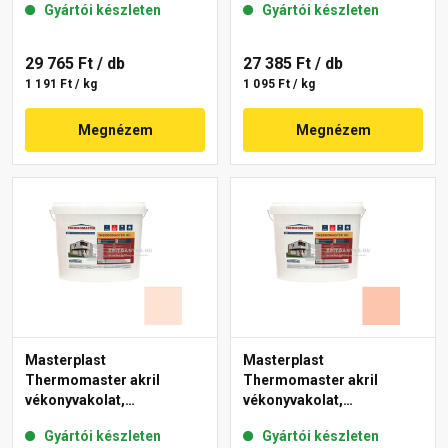
Gyártói készleten
Gyártói készleten
29 765 Ft
/ db
27 385 Ft
/ db
1 191 Ft / kg
1 095 Ft / kg
Megnézem
Megnézem
Masterplast
Masterplast
Thermomaster akril
Thermomaster akril
vékonyvakolat,
vékonyvakolat,
gördülőszemcsés 2 mm
gördülőszemcsés 2 mm
Gyártói készleten
Gyártói készleten
15-F 25 kg
16-D 25 kg