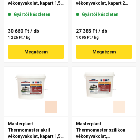
vékonyvakolat, kapart 1,5
vékonyvakolat, kapart 2
mm 13-F 25 kg
mm 04-D 25 kg
Gyártói készleten
Gyártói készleten
30 660 Ft
/ db
27 385 Ft
/ db
1 226 Ft / kg
1 095 Ft / kg
Megnézem
Megnézem
Masterplast
Masterplast
Thermomaster akril
Thermomaster szilikon
vékonyvakolat, kapart 1,5
vékonyvakolat,