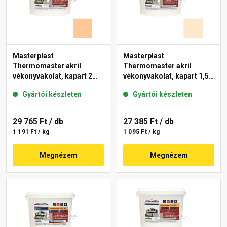
Masterplast
Masterplast
Thermomaster akril
Thermomaster akril
vékonyvakolat, kapart 2
vékonyvakolat, kapart 1,5
mm 03-C 25 kg
mm 05-F 25 kg
Gyártói készleten
Gyártói készleten
29 765 Ft
/ db
27 385 Ft
/ db
1 191 Ft / kg
1 095 Ft / kg
Megnézem
Megnézem