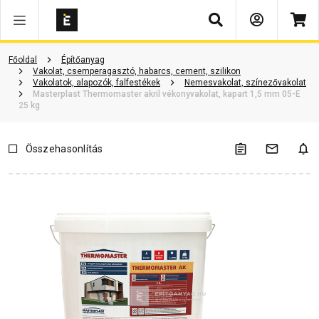
Keresés
Vásárlói vélemények
Kérdések és válaszok
Kapcsolódó cikkek
Főoldal
Építőanyag
Vakolat, csemperagasztó, habarcs, cement, szilikon
Vakolatok, alapozók, falfestékek
Nemesvakolat, színezővakolat
Masterplast Thermomaster akril vékonyvakolat, kapart 1,5 mm 05-E
25 kg
Összehasonlítás