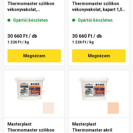
Thermomaster szilikon
Thermomaster szilikon
vékonyvakolat,
vékonyvakolat, kapart 1,5
gördülőszemcsés 2 mm
mm 03-F 25 kg
Gyártói készleten
Gyártói készleten
04-C 25 kg
30 660 Ft
/ db
30 660 Ft
/ db
1 226 Ft / kg
1 226 Ft / kg
Megnézem
Megnézem
Masterplast
Masterplast
Thermomaster szilikon
Thermomaster akril