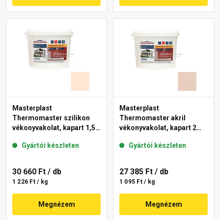
Masterplast
Masterplast
Thermomaster szilikon
Thermomaster akril
vékonyvakolat, kapart 1,5
vékonyvakolat, kapart 2
mm 10-F 25 kg
mm 09-E 25 kg
Gyártói készleten
Gyártói készleten
30 660 Ft
/ db
27 385 Ft
/ db
1 226 Ft / kg
1 095 Ft / kg
Megnézem
Megnézem