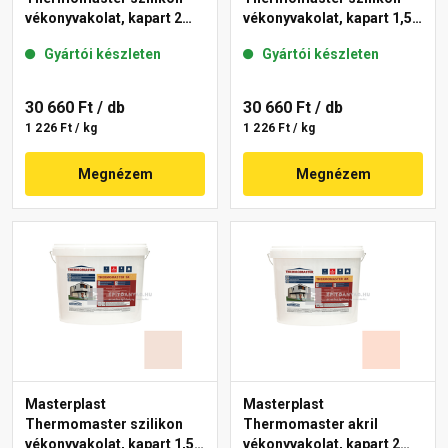
vékonyvakolat, kapart 2
vékonyvakolat, kapart 1,5
mm 12-D 25 kg
mm 20-E 25 kg
Gyártói készleten
Gyártói készleten
30 660 Ft
/ db
30 660 Ft
/ db
1 226 Ft / kg
1 226 Ft / kg
Megnézem
Megnézem
Masterplast
Masterplast
Thermomaster szilikon
Thermomaster akril
vékonyvakolat, kapart 1,5
vékonyvakolat, kapart 2