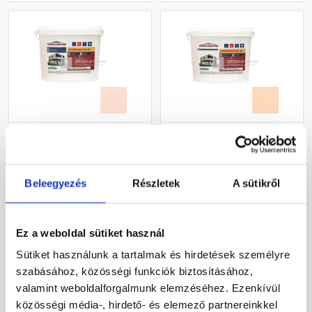
Masterplast
Masterplast
Thermomaster szilikon
Thermomaster akril
vékonyvakolat, kapart 1,5
vékonyvakolat,
mm 17-F 25 kg
gördülőszemcsés 2 mm
Beleegyezés
Részletek
A sütikről
Gyártói készleten
Gyártói készleten
10-E 25 kg
30 660 Ft
/ db
27 385 Ft
/ db
Ez a weboldal sütiket használ
1 226 Ft / kg
1 095 Ft / kg
Sütiket használunk a tartalmak és hirdetések személyre
szabásához, közösségi funkciók biztosításához,
Megnézem
Megnézem
valamint weboldalforgalmunk elemzéséhez. Ezenkívül
közösségi média-, hirdető- és elemező partnereinkkel