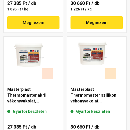
27 385 Ft
/ db
30 660 Ft
/ db
1 095 Ft / kg
1 226 Ft / kg
Megnézem
Megnézem
Masterplast
Masterplast
Thermomaster akril
Thermomaster szilikon
vékonyvakolat,
vékonyvakolat,
gördülőszemcsés 2 mm
gördülőszemcsés 2 mm
Gyártói készleten
Gyártói készleten
11-F 25 kg
02-E 25 kg
27 385 Ft
/ db
30 660 Ft
/ db