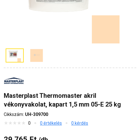
Masterplast Thermomaster akril
vékonyvakolat, kapart 1,5 mm 05-E 25 kg
Cikkszám:
UH-309700
0
0 értékelés
0 kérdés
29 765 Ft
/db