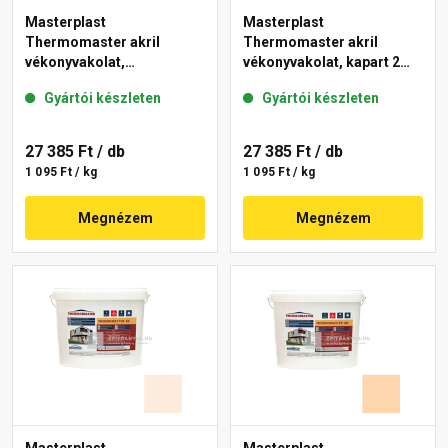
Masterplast
Masterplast
Thermomaster akril
Thermomaster akril
vékonyvakolat,
vékonyvakolat, kapart 2
gördülőszemcsés 2 mm
mm 04-E 25 kg
Gyártói készleten
Gyártói készleten
13-F 25 kg
27 385 Ft
/ db
27 385 Ft
/ db
1 095 Ft / kg
1 095 Ft / kg
Megnézem
Megnézem