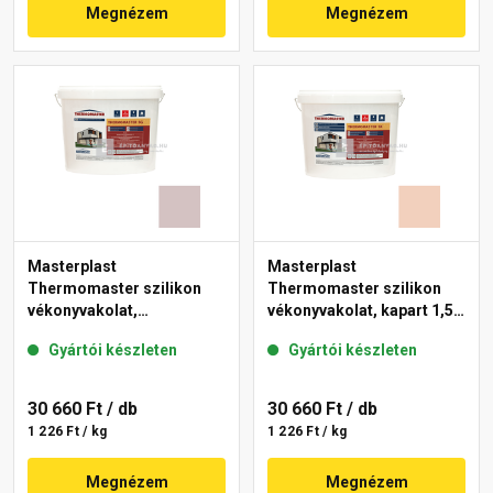
Megnézem
Megnézem
Masterplast
Masterplast
Thermomaster szilikon
Thermomaster szilikon
vékonyvakolat,
vékonyvakolat, kapart 1,5
gördülőszemcsés 2 mm
mm 12-E 25 kg
Gyártói készleten
Gyártói készleten
20-E 25 kg
30 660 Ft
/ db
30 660 Ft
/ db
1 226 Ft / kg
1 226 Ft / kg
Megnézem
Megnézem