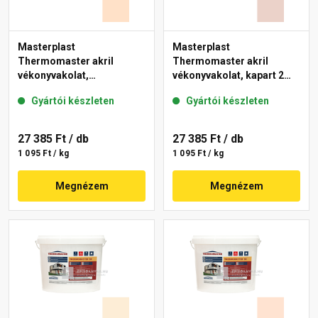
Masterplast
Masterplast
Thermomaster akril
Thermomaster akril
vékonyvakolat,
vékonyvakolat, kapart 2
gördülőszemcsés 2 mm
mm 13-E 25 kg
Gyártói készleten
Gyártói készleten
04-E 25 kg
27 385 Ft
/ db
27 385 Ft
/ db
1 095 Ft / kg
1 095 Ft / kg
Megnézem
Megnézem