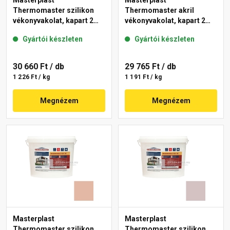
Masterplast
Masterplast
Thermomaster szilikon
Thermomaster akril
vékonyvakolat, kapart 2
vékonyvakolat, kapart 2
mm 04-F 25 kg
mm 03-D 25 kg
Gyártói készleten
Gyártói készleten
30 660 Ft
/ db
29 765 Ft
/ db
1 226 Ft / kg
1 191 Ft / kg
Megnézem
Megnézem
Masterplast
Masterplast
Thermomaster szilikon
Thermomaster szilikon