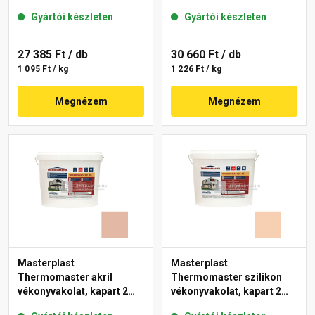
mm 08-D 25 kg
gördülőszemcsés 2 mm
Gyártói készleten
Gyártói készleten
04-F 25 kg
27 385 Ft
/ db
30 660 Ft
/ db
1 095 Ft / kg
1 226 Ft / kg
Megnézem
Megnézem
Masterplast
Masterplast
Thermomaster akril
Thermomaster szilikon
vékonyvakolat, kapart 2
vékonyvakolat, kapart 2
mm 12-D 25 kg
mm 08-C 25 kg