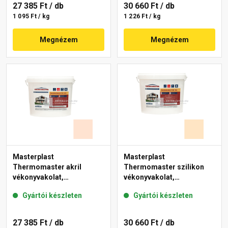
27 385 Ft
/ db
30 660 Ft
/ db
1 095 Ft / kg
1 226 Ft / kg
Megnézem
Megnézem
Masterplast
Masterplast
Thermomaster akril
Thermomaster szilikon
vékonyvakolat,
vékonyvakolat,
gördülőszemcsés 2 mm
gördülőszemcsés 2 mm
Gyártói készleten
Gyártói készleten
11-F 25 kg
02-E 25 kg
27 385 Ft
/ db
30 660 Ft
/ db