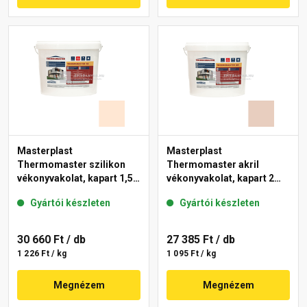
Masterplast
Masterplast
Thermomaster szilikon
Thermomaster akril
vékonyvakolat, kapart 1,5
vékonyvakolat, kapart 2
mm 10-F 25 kg
mm 09-E 25 kg
Gyártói készleten
Gyártói készleten
30 660 Ft
/ db
27 385 Ft
/ db
1 226 Ft / kg
1 095 Ft / kg
Megnézem
Megnézem