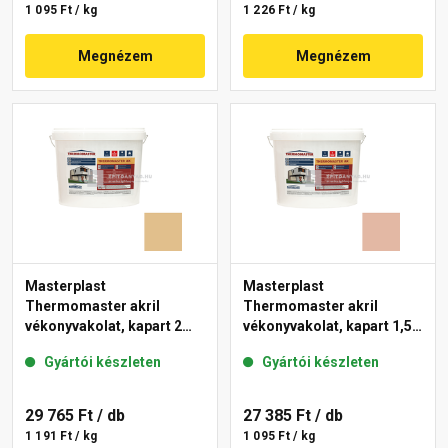
1 095 Ft / kg
1 226 Ft / kg
Megnézem
Megnézem
Masterplast
Masterplast
Thermomaster akril
Thermomaster akril
vékonyvakolat, kapart 2
vékonyvakolat, kapart 1,5
mm 48-C 25 kg
mm 12-D 25 kg
Gyártói készleten
Gyártói készleten
29 765 Ft
/ db
27 385 Ft
/ db
1 191 Ft / kg
1 095 Ft / kg