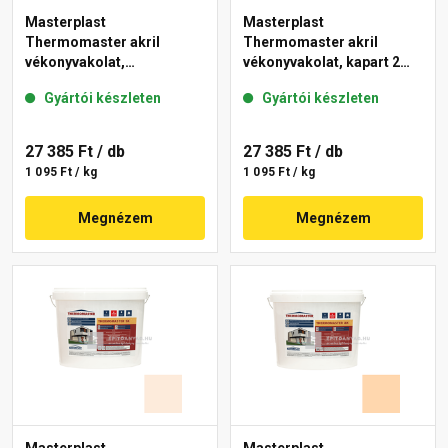
Masterplast
Masterplast
Thermomaster akril
Thermomaster akril
vékonyvakolat,
vékonyvakolat, kapart 2
gördülőszemcsés 2 mm
mm 04-E 25 kg
Gyártói készleten
Gyártói készleten
13-F 25 kg
27 385 Ft
/ db
27 385 Ft
/ db
1 095 Ft / kg
1 095 Ft / kg
Megnézem
Megnézem