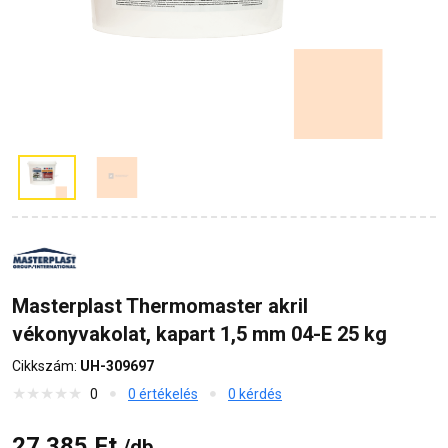
Masterplast Thermomaster akril
vékonyvakolat, kapart 1,5 mm 04-E 25 kg
Cikkszám:
UH-309697
0
0 értékelés
0 kérdés
27 385 Ft
/db