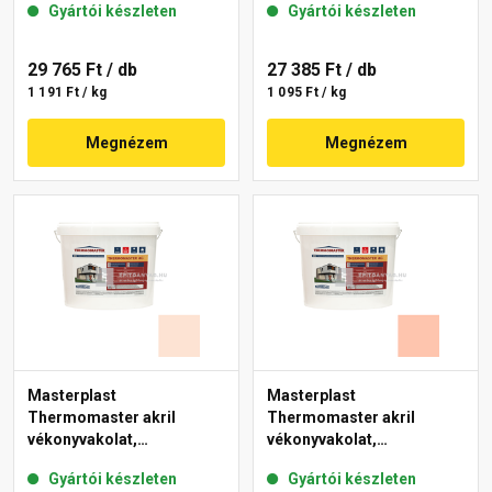
Gyártói készleten
Gyártói készleten
29 765 Ft
/ db
27 385 Ft
/ db
1 191 Ft / kg
1 095 Ft / kg
Megnézem
Megnézem
Masterplast
Masterplast
Thermomaster akril
Thermomaster akril
vékonyvakolat,
vékonyvakolat,
gördülőszemcsés 2 mm
gördülőszemcsés 2 mm
Gyártói készleten
Gyártói készleten
15-F 25 kg
16-D 25 kg