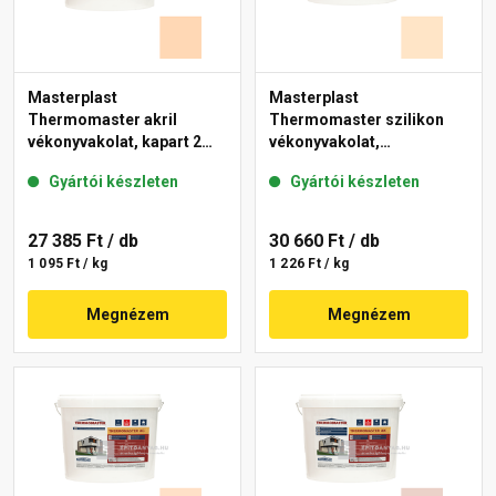
Masterplast
Masterplast
Thermomaster akril
Thermomaster szilikon
vékonyvakolat, kapart 2
vékonyvakolat,
mm 07-E 25 kg
gördülőszemcsés 2 mm
Gyártói készleten
Gyártói készleten
03-E 25 kg
27 385 Ft
/ db
30 660 Ft
/ db
1 095 Ft / kg
1 226 Ft / kg
Megnézem
Megnézem