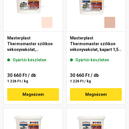
Masterplast
Masterplast
Thermomaster szilikon
Thermomaster szilikon
vékonyvakolat,
vékonyvakolat, kapart 1,5
gördülőszemcsés 2 mm
mm 12-D 25 kg
Gyártói készleten
Gyártói készleten
15-F 25 kg
30 660 Ft
/ db
30 660 Ft
/ db
1 226 Ft / kg
1 226 Ft / kg
Megnézem
Megnézem