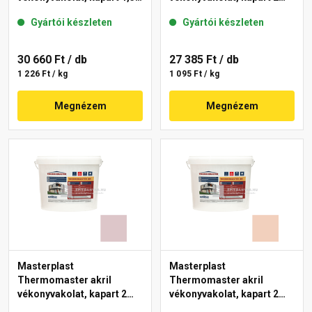
mm 09-F 25 kg
mm 17-F 25 kg
Gyártói készleten
Gyártói készleten
30 660 Ft
/ db
27 385 Ft
/ db
1 226 Ft / kg
1 095 Ft / kg
Megnézem
Megnézem
Masterplast
Masterplast
Thermomaster akril
Thermomaster akril
vékonyvakolat, kapart 2
vékonyvakolat, kapart 2
mm 27-E 25 kg
mm 12-E 25 kg