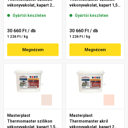
vékonyvakolat, kapart 2
vékonyvakolat, kapart 1,5
mm 12-D 25 kg
mm 20-E 25 kg
Gyártói készleten
Gyártói készleten
30 660 Ft
/ db
30 660 Ft
/ db
1 226 Ft / kg
1 226 Ft / kg
Megnézem
Megnézem
Masterplast
Masterplast
Thermomaster szilikon
Thermomaster akril
vékonyvakolat, kapart 1,5
vékonyvakolat, kapart 2