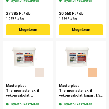
Gyártói készleten
Gyártói készleten
27 385 Ft
/ db
30 660 Ft
/ db
1 095 Ft / kg
1 226 Ft / kg
Megnézem
Megnézem
Masterplast
Masterplast
Thermomaster akril
Thermomaster akril
vékonyvakolat,
vékonyvakolat, kapart 1,5
gördülőszemcsés 2 mm
mm 04-C 25 kg
Gyártói készleten
Gyártói készleten
44-F 25 kg