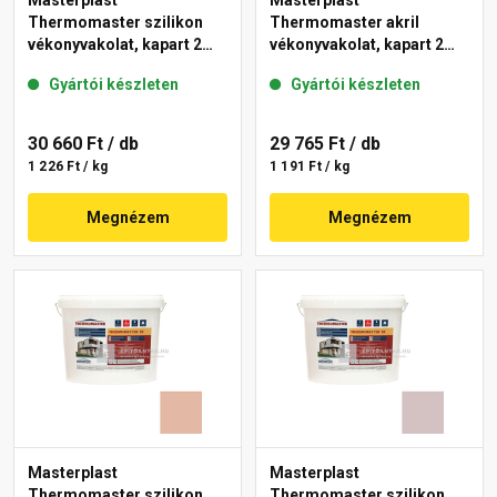
Masterplast
Masterplast
Thermomaster szilikon
Thermomaster akril
vékonyvakolat, kapart 2
vékonyvakolat, kapart 2
mm 04-F 25 kg
mm 03-D 25 kg
Gyártói készleten
Gyártói készleten
30 660 Ft
/ db
29 765 Ft
/ db
1 226 Ft / kg
1 191 Ft / kg
Megnézem
Megnézem
Masterplast
Masterplast
Thermomaster szilikon
Thermomaster szilikon