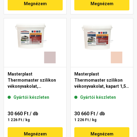
Megnézem
Megnézem
Masterplast
Masterplast
Thermomaster szilikon
Thermomaster szilikon
vékonyvakolat,
vékonyvakolat, kapart 1,5
gördülőszemcsés 2 mm
mm 12-E 25 kg
Gyártói készleten
Gyártói készleten
20-E 25 kg
30 660 Ft
/ db
30 660 Ft
/ db
1 226 Ft / kg
1 226 Ft / kg
Megnézem
Megnézem