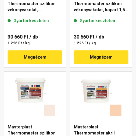
Thermomaster szilikon
Thermomaster szilikon
vékonyvakolat,
vékonyvakolat, kapart 1,5
gördülőszemcsés 2 mm
mm 03-F 25 kg
Gyártói készleten
Gyártói készleten
04-C 25 kg
30 660 Ft
/ db
30 660 Ft
/ db
1 226 Ft / kg
1 226 Ft / kg
Megnézem
Megnézem
Masterplast
Masterplast
Thermomaster szilikon
Thermomaster akril