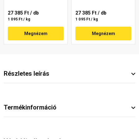
27 385 Ft
/ db
27 385 Ft
/ db
1 095 Ft / kg
1 095 Ft / kg
Megnézem
Megnézem
Részletes leírás
Termékinformáció