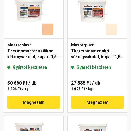
Masterplast
Masterplast
Thermomaster szilikon
Thermomaster akril
vékonyvakolat, kapart 1,5
vékonyvakolat, kapart 1,5
mm 04-C 25 kg
mm 03-F 25 kg
Gyártói készleten
Gyártói készleten
30 660 Ft
/ db
27 385 Ft
/ db
1 226 Ft / kg
1 095 Ft / kg
Megnézem
Megnézem