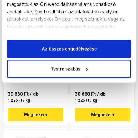
megosztjuk az Ön weboldalhasználatra vonatkozó
adatait, akik kombinálhatják az adatokat más olyan
adatokkal, amelyeket Ön adott meg számukra vagy az
Ön által használt más szolgáltatásokból gyűjtöttek.
Az összes engedélyezése
Masterplast
Masterplast
Thermomaster szilikon
Thermomaster szilikon
vékonyvakolat, kapart 2
vékonyvakolat, kapart 1,5
Testre szabás
mm 64-C 25 kg
mm 19-F 25 kg
Gyártói készleten
Gyártói készleten
30 660 Ft
/ db
30 660 Ft
/ db
1 226 Ft / kg
1 226 Ft / kg
Megnézem
Megnézem