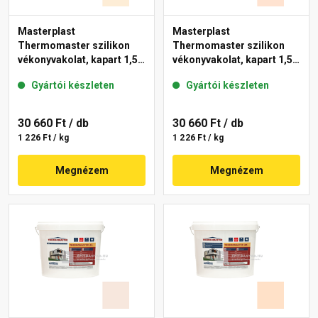
Masterplast
Masterplast
Thermomaster szilikon
Thermomaster szilikon
vékonyvakolat, kapart 1,5
vékonyvakolat, kapart 1,5
mm 02-F 25 kg
mm 11-F 25 kg
Gyártói készleten
Gyártói készleten
30 660 Ft
/ db
30 660 Ft
/ db
1 226 Ft / kg
1 226 Ft / kg
Megnézem
Megnézem