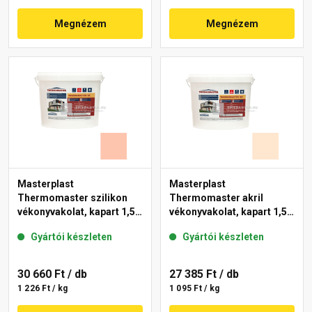
Megnézem
Megnézem
Masterplast
Masterplast
Thermomaster szilikon
Thermomaster akril
vékonyvakolat, kapart 1,5
vékonyvakolat, kapart 1,5
mm 16-D 25 kg
mm 07-F 25 kg
Gyártói készleten
Gyártói készleten
30 660 Ft
/ db
27 385 Ft
/ db
1 226 Ft / kg
1 095 Ft / kg