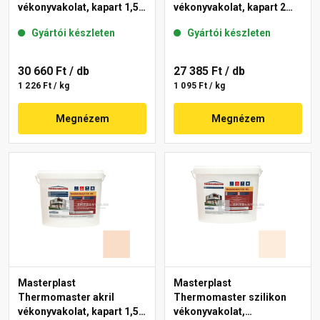
vékonyvakolat, kapart 1,5
vékonyvakolat, kapart 2
mm 13-F 25 kg
mm 04-D 25 kg
Gyártói készleten
Gyártói készleten
30 660 Ft
/ db
27 385 Ft
/ db
1 226 Ft / kg
1 095 Ft / kg
Megnézem
Megnézem
Masterplast
Masterplast
Thermomaster akril
Thermomaster szilikon
vékonyvakolat, kapart 1,5
vékonyvakolat,