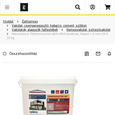
Keresés
Vásárlói vélemények
Kérdések és válaszok
Kapcsolódó cikkek
Főoldal
Építőanyag
Vakolat, csemperagasztó, habarcs, cement, szilikon
Vakolatok, alapozók, falfestékek
Nemesvakolat, színezővakolat
Masterplast Thermomaster akril vékonyvakolat, kapart 1,5 mm 04-E
25 kg
Összehasonlítás