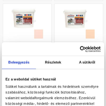
Masterplast
Masterplast
Thermomaster szilikon
Thermomaster akril
vékonyvakolat, kapart 1,5
vékonyvakolat,
mm 17-F 25 kg
gördülőszemcsés 2 mm
Beleegyezés
Részletek
A sütikről
Gyártói készleten
Gyártói készleten
10-E 25 kg
30 660 Ft
/ db
27 385 Ft
/ db
Ez a weboldal sütiket használ
1 226 Ft / kg
1 095 Ft / kg
Sütiket használunk a tartalmak és hirdetések személyre
szabásához, közösségi funkciók biztosításához,
Megnézem
Megnézem
valamint weboldalforgalmunk elemzéséhez. Ezenkívül
közösségi média-, hirdető- és elemező partnereinkkel