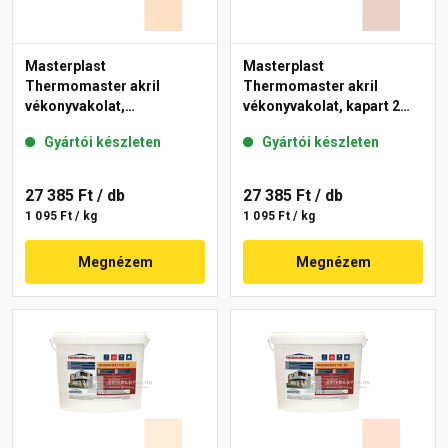
Masterplast
Masterplast
Thermomaster akril
Thermomaster akril
vékonyvakolat,
vékonyvakolat, kapart 2
gördülőszemcsés 2 mm
mm 13-E 25 kg
Gyártói készleten
Gyártói készleten
04-E 25 kg
27 385 Ft
/ db
27 385 Ft
/ db
1 095 Ft / kg
1 095 Ft / kg
Megnézem
Megnézem