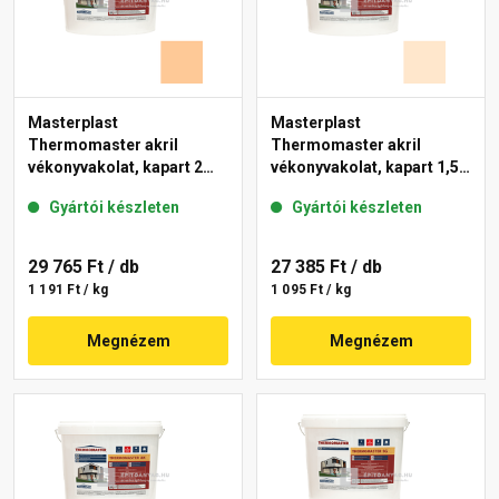
Masterplast
Masterplast
Thermomaster akril
Thermomaster akril
vékonyvakolat, kapart 2
vékonyvakolat, kapart 1,5
mm 03-C 25 kg
mm 05-F 25 kg
Gyártói készleten
Gyártói készleten
29 765 Ft
/ db
27 385 Ft
/ db
1 191 Ft / kg
1 095 Ft / kg
Megnézem
Megnézem