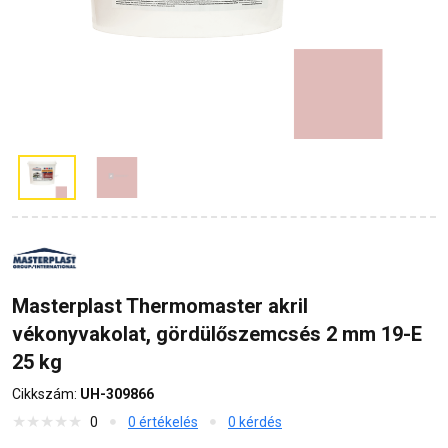
Masterplast Thermomaster akril
vékonyvakolat, gördülőszemcsés 2 mm 19-E
25 kg
Cikkszám:
UH-309866
0
0 értékelés
0 kérdés