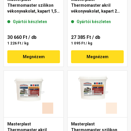
Thermomaster szilikon
Thermomaster akril
vékonyvakolat, kapart 1,5
vékonyvakolat, kapart 2
mm 13-F 25 kg
mm 04-D 25 kg
Gyártói készleten
Gyártói készleten
30 660 Ft
/ db
27 385 Ft
/ db
1 226 Ft / kg
1 095 Ft / kg
Megnézem
Megnézem
Masterplast
Masterplast
Thermomaster akril
Thermomaster szilikon