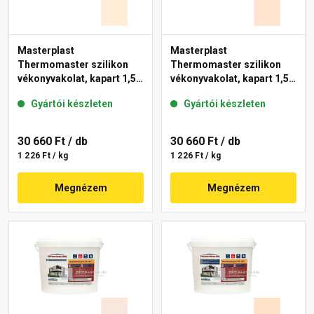
Masterplast
Masterplast
Thermomaster szilikon
Thermomaster szilikon
vékonyvakolat, kapart 1,5
vékonyvakolat, kapart 1,5
mm 02-F 25 kg
mm 11-F 25 kg
Gyártói készleten
Gyártói készleten
30 660 Ft
/ db
30 660 Ft
/ db
1 226 Ft / kg
1 226 Ft / kg
Megnézem
Megnézem