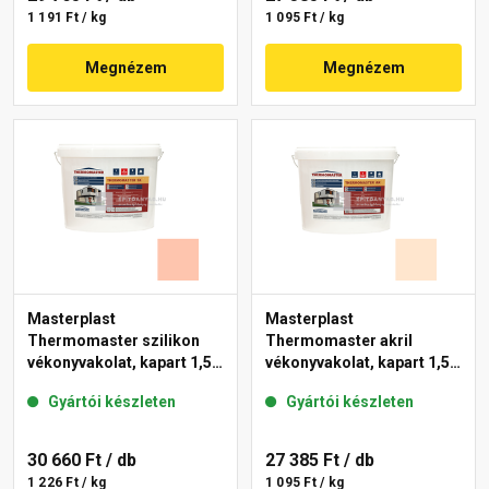
1 191 Ft / kg
1 095 Ft / kg
Megnézem
Megnézem
Masterplast
Masterplast
Thermomaster szilikon
Thermomaster akril
vékonyvakolat, kapart 1,5
vékonyvakolat, kapart 1,5
mm 16-D 25 kg
mm 07-F 25 kg
Gyártói készleten
Gyártói készleten
30 660 Ft
/ db
27 385 Ft
/ db
1 226 Ft / kg
1 095 Ft / kg