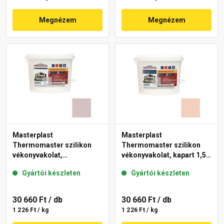
Megnézem
Megnézem
Masterplast
Masterplast
Thermomaster szilikon
Thermomaster szilikon
vékonyvakolat,
vékonyvakolat, kapart 1,5
gördülőszemcsés 2 mm
mm 12-E 25 kg
Gyártói készleten
Gyártói készleten
20-E 25 kg
30 660 Ft
/ db
30 660 Ft
/ db
1 226 Ft / kg
1 226 Ft / kg