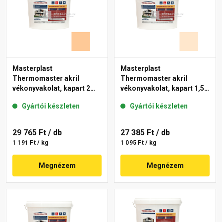
Masterplast
Masterplast
Thermomaster akril
Thermomaster akril
vékonyvakolat, kapart 2
vékonyvakolat, kapart 1,5
mm 03-C 25 kg
mm 05-F 25 kg
Gyártói készleten
Gyártói készleten
29 765 Ft
/ db
27 385 Ft
/ db
1 191 Ft / kg
1 095 Ft / kg
Megnézem
Megnézem