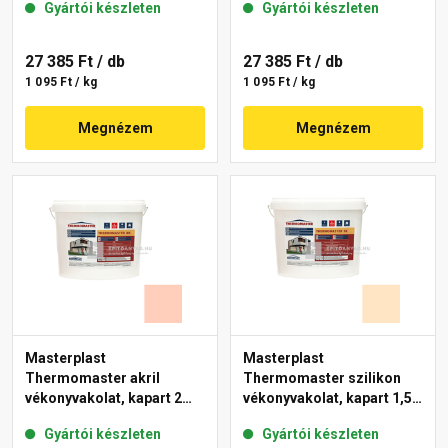
Gyártói készleten
Gyártói készleten
44-F 25 kg
27 385 Ft
/ db
27 385 Ft
/ db
1 095 Ft / kg
1 095 Ft / kg
Megnézem
Megnézem
Masterplast
Masterplast
Thermomaster akril
Thermomaster szilikon
vékonyvakolat, kapart 2
vékonyvakolat, kapart 1,5
mm 17-E 25 kg
mm 02-E 25 kg
Gyártói készleten
Gyártói készleten