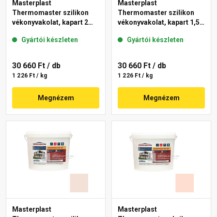
Masterplast
Masterplast
Thermomaster szilikon
Thermomaster szilikon
vékonyvakolat, kapart 2
vékonyvakolat, kapart 1,5
mm 12-D 25 kg
mm 20-E 25 kg
Gyártói készleten
Gyártói készleten
30 660 Ft
/ db
30 660 Ft
/ db
1 226 Ft / kg
1 226 Ft / kg
Megnézem
Megnézem
Masterplast
Masterplast