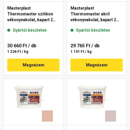
Masterplast
Masterplast
Thermomaster szilikon
Thermomaster akril
vékonyvakolat, kapart 2
vékonyvakolat, kapart 2
mm 04-F 25 kg
mm 03-D 25 kg
Gyártói készleten
Gyártói készleten
30 660 Ft
/ db
29 765 Ft
/ db
1 226 Ft / kg
1 191 Ft / kg
Megnézem
Megnézem