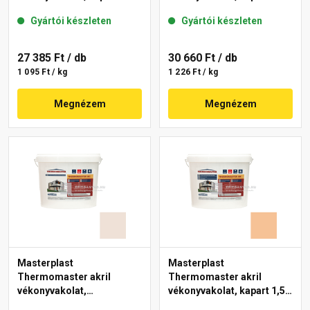
mm 12-D 25 kg
mm 08-C 25 kg
Gyártói készleten
Gyártói készleten
27 385 Ft
/ db
30 660 Ft
/ db
1 095 Ft / kg
1 226 Ft / kg
Megnézem
Megnézem
Masterplast
Masterplast
Thermomaster akril
Thermomaster akril
vékonyvakolat,
vékonyvakolat, kapart 1,5
gördülőszemcsés 2 mm
mm 04-C 25 kg