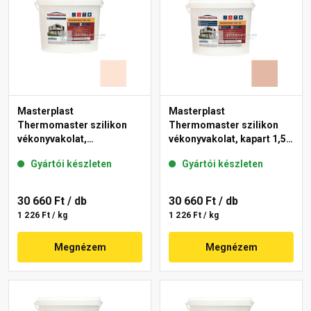
Masterplast
Masterplast
Thermomaster szilikon
Thermomaster szilikon
vékonyvakolat,
vékonyvakolat, kapart 1,5
gördülőszemcsés 2 mm
mm 12-D 25 kg
Gyártói készleten
Gyártói készleten
15-F 25 kg
30 660 Ft
/ db
30 660 Ft
/ db
1 226 Ft / kg
1 226 Ft / kg
Megnézem
Megnézem