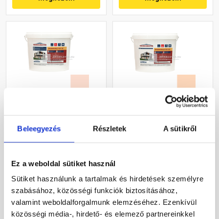
Masterplast
Masterplast
Thermomaster szilikon
Thermomaster akril
Beleegyezés
Részletek
A sütikről
vékonyvakolat, kapart 1,5
vékonyvakolat,
mm 17-F 25 kg
gördülőszemcsés 2 mm
Gyártói készleten
Gyártói készleten
10-E 25 kg
Ez a weboldal sütiket használ
30 660 Ft
/ db
27 385 Ft
/ db
Sütiket használunk a tartalmak és hirdetések személyre
1 226 Ft / kg
1 095 Ft / kg
szabásához, közösségi funkciók biztosításához,
valamint weboldalforgalmunk elemzéséhez. Ezenkívül
Megnézem
Megnézem
közösségi média-, hirdető- és elemező partnereinkkel