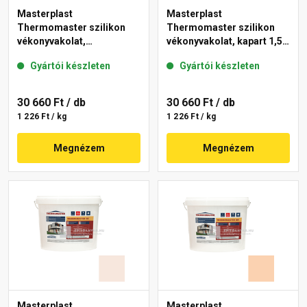
Masterplast
Masterplast
Thermomaster szilikon
Thermomaster szilikon
vékonyvakolat,
vékonyvakolat, kapart 1,5
gördülőszemcsés 2 mm
mm 03-F 25 kg
Gyártói készleten
Gyártói készleten
04-C 25 kg
30 660 Ft
/ db
30 660 Ft
/ db
1 226 Ft / kg
1 226 Ft / kg
Megnézem
Megnézem
Masterplast
Masterplast