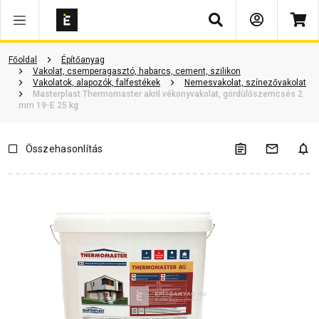
Keresés
Vásárlói vélemények
Kérdések és válaszok
Kapcsolódó cikkek
Főoldal
Építőanyag
Vakolat, csemperagasztó, habarcs, cement, szilikon
Vakolatok, alapozók, falfestékek
Nemesvakolat, színezővakolat
Masterplast Thermomaster akril vékonyvakolat, gördülőszemcsés 2
mm 19-E 25 kg
Összehasonlítás