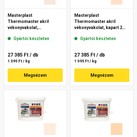
Masterplast
Masterplast
Thermomaster akril
Thermomaster akril
vékonyvakolat,
vékonyvakolat, kapart 2
gördülőszemcsés 2 mm
mm 04-E 25 kg
Gyártói készleten
Gyártói készleten
13-F 25 kg
27 385 Ft
/ db
27 385 Ft
/ db
1 095 Ft / kg
1 095 Ft / kg
Megnézem
Megnézem