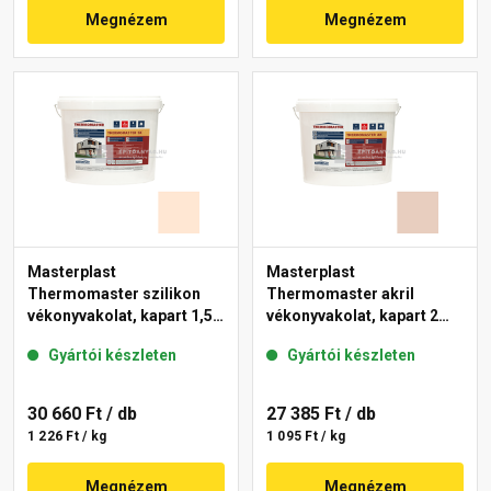
Megnézem
Megnézem
Masterplast
Masterplast
Thermomaster szilikon
Thermomaster akril
vékonyvakolat, kapart 1,5
vékonyvakolat, kapart 2
mm 10-F 25 kg
mm 09-E 25 kg
Gyártói készleten
Gyártói készleten
30 660 Ft
/ db
27 385 Ft
/ db
1 226 Ft / kg
1 095 Ft / kg
Megnézem
Megnézem