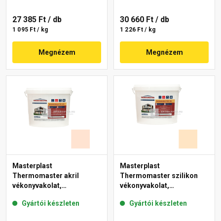
27 385 Ft
/ db
30 660 Ft
/ db
1 095 Ft / kg
1 226 Ft / kg
Megnézem
Megnézem
Masterplast
Masterplast
Thermomaster akril
Thermomaster szilikon
vékonyvakolat,
vékonyvakolat,
gördülőszemcsés 2 mm
gördülőszemcsés 2 mm
Gyártói készleten
Gyártói készleten
11-F 25 kg
02-E 25 kg