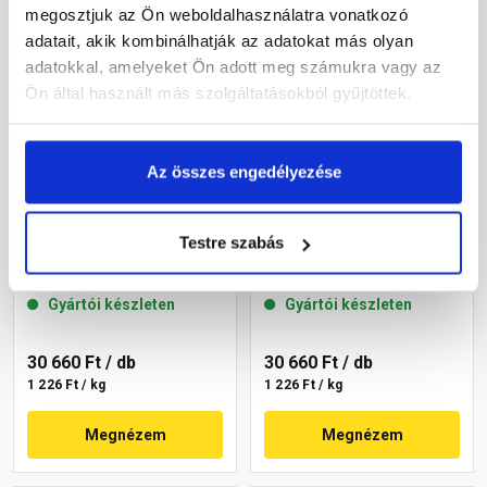
megosztjuk az Ön weboldalhasználatra vonatkozó
adatait, akik kombinálhatják az adatokat más olyan
adatokkal, amelyeket Ön adott meg számukra vagy az
Ön által használt más szolgáltatásokból gyűjtöttek.
Az összes engedélyezése
Masterplast
Masterplast
Testre szabás
Thermomaster szilikon
Thermomaster szilikon
vékonyvakolat, kapart 2
vékonyvakolat, kapart 1,5
mm 64-C 25 kg
mm 19-F 25 kg
Gyártói készleten
Gyártói készleten
30 660 Ft
/ db
30 660 Ft
/ db
1 226 Ft / kg
1 226 Ft / kg
Megnézem
Megnézem