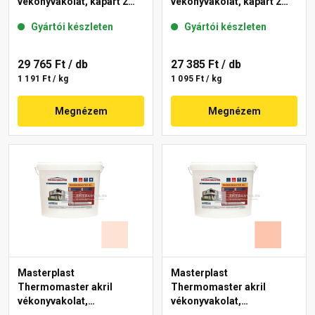
vékonyvakolat, kapart 2
vékonyvakolat, kapart 2
mm 27-E 25 kg
mm 12-E 25 kg
Gyártói készleten
Gyártói készleten
29 765 Ft
/ db
27 385 Ft
/ db
1 191 Ft / kg
1 095 Ft / kg
Megnézem
Megnézem
Masterplast
Masterplast
Thermomaster akril
Thermomaster akril
vékonyvakolat,
vékonyvakolat,