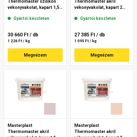
Thermomaster szilikon
Thermomaster akril
vékonyvakolat, kapart 1,5
vékonyvakolat, kapart 2
mm 09-F 25 kg
mm 17-F 25 kg
Gyártói készleten
Gyártói készleten
30 660 Ft
/ db
27 385 Ft
/ db
1 226 Ft / kg
1 095 Ft / kg
Megnézem
Megnézem
Masterplast
Masterplast
Thermomaster akril
Thermomaster akril