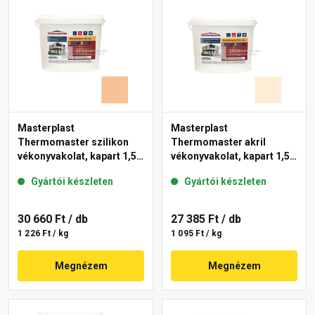
Masterplast
Masterplast
Thermomaster szilikon
Thermomaster akril
vékonyvakolat, kapart 1,5
vékonyvakolat, kapart 1,5
mm 04-C 25 kg
mm 03-F 25 kg
Gyártói készleten
Gyártói készleten
30 660 Ft
/ db
27 385 Ft
/ db
1 226 Ft / kg
1 095 Ft / kg
Megnézem
Megnézem