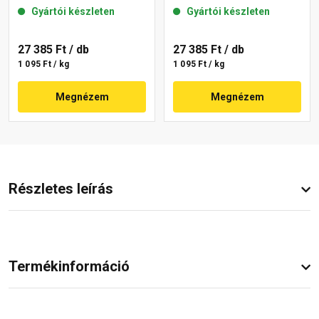
gördülőszemcsés 2 mm
gördülőszemcsés 2 mm
Gyártói készleten
Gyártói készleten
15-F 25 kg
16-D 25 kg
27 385 Ft
/ db
27 385 Ft
/ db
1 095 Ft / kg
1 095 Ft / kg
Megnézem
Megnézem
Részletes leírás
Termékinformáció