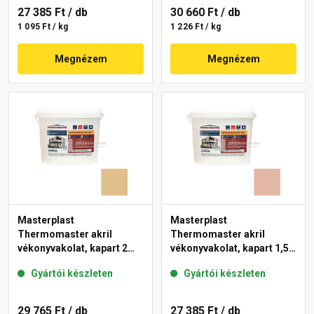
27 385 Ft
/ db
30 660 Ft
/ db
1 095 Ft / kg
1 226 Ft / kg
Megnézem
Megnézem
Masterplast
Masterplast
Thermomaster akril
Thermomaster akril
vékonyvakolat, kapart 2
vékonyvakolat, kapart 1,5
mm 48-C 25 kg
mm 12-D 25 kg
Gyártói készleten
Gyártói készleten
29 765 Ft
/ db
27 385 Ft
/ db