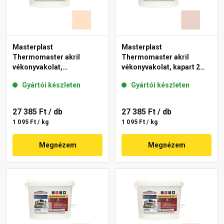
Masterplast
Masterplast
Thermomaster akril
Thermomaster akril
vékonyvakolat,
vékonyvakolat, kapart 2
gördülőszemcsés 2 mm
mm 13-E 25 kg
Gyártói készleten
Gyártói készleten
04-E 25 kg
27 385 Ft
/ db
27 385 Ft
/ db
1 095 Ft / kg
1 095 Ft / kg
Megnézem
Megnézem