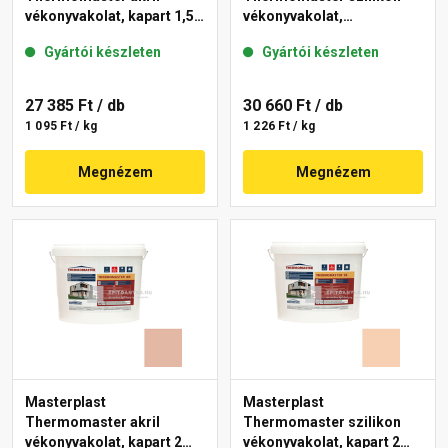
vékonyvakolat, kapart 1,5
vékonyvakolat,
mm 08-D 25 kg
gördülőszemcsés 2 mm
Gyártói készleten
Gyártói készleten
04-F 25 kg
27 385 Ft
/ db
30 660 Ft
/ db
1 095 Ft / kg
1 226 Ft / kg
Megnézem
Megnézem
Masterplast
Masterplast
Thermomaster akril
Thermomaster szilikon
vékonyvakolat, kapart 2
vékonyvakolat, kapart 2