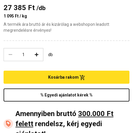
27 385 Ft
/db
1 095 Ft / kg
A termék ára bruttó ár és kizárólag a webshopon leadott
megrendelésre érvényes!
db
Kosárba rakom
% Egyedi ajánlatot kérek %
Amennyiben bruttó
300.000 Ft
felett
rendelsz, kérj egyedi