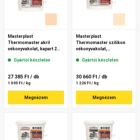
Masterplast
Masterplast
Thermomaster akril
Thermomaster szilikon
vékonyvakolat, kapart 2
vékonyvakolat,
mm 07-E 25 kg
gördülőszemcsés 2 mm
Gyártói készleten
Gyártói készleten
03-E 25 kg
27 385 Ft
/ db
30 660 Ft
/ db
1 095 Ft / kg
1 226 Ft / kg
Megnézem
Megnézem