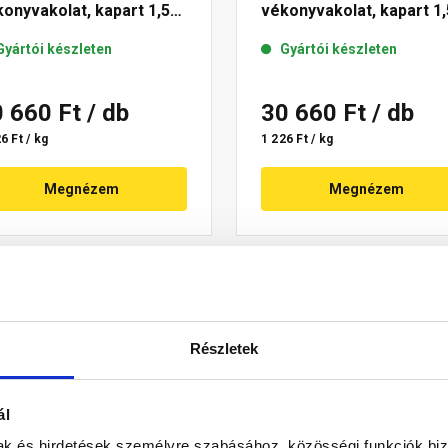
onyvakolat, kapart 1,5
vékonyvakolat, kapart 1,
 03-F 25 kg
mm 13-F 25 kg
Gyártói készleten
Gyártói készleten
0 660 Ft
/ db
30 660 Ft
/ db
6 Ft / kg
1 226 Ft / kg
Megnézem
Megnézem
Részletek
ál
mak és hirdetések személyre szabásához, közösségi funkciók biz