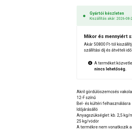
Gyártói készleten
Kiszállítás akár: 2026-08-
Mikor és mennyiért s
Akár 50800 Ft-tól kiszállít
szállítási díj és átvételi i
A terméket közvetlen
nincs lehetőség.
Akril gördülöszemcsés vakol
12-F színű
Bel- és kültéri felhasználásra
Időjárásálló
Anyagszükséglet: kb. 2,5 kg/
25 kg/vödör
A termékre nem vonatkozik a 1