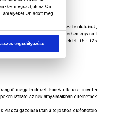
einkkel megosztjuk az Ön
l, amelyeket Ön adott meg
zszigeteléssel védett, függőleges felületeinek,
 szemcsenagysággal, bel- és kültérben egyaránt
ll kezelni. Felhasználási hőmérséklet: +5 - +25
összes engedélyezése
ség nem érheti.
ósághű megjelenítését. Ennek ellenére, mivel a
peken látható színek árnyalataikban eltérhetnek
 visszaigazolása után a teljesítés előfeltétele