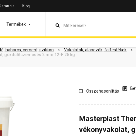
Garancia
Blog
leírás
Termékinformáció
Dokumentumok
Vásárlói vélem
Termékek
ó, habarcs, cement, szilikon
Vakolatok, alapozók, falfestékek
at, gördülőszemcsés 2 mm 12-F 25 kg
Bev
Összehasonlítás
Masterplast The
vékonyvakolat, 