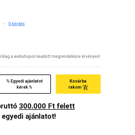
0 kérdés
zárólag a webshopon leadott megrendelésre érvényes!
% Egyedi ajánlatot
Kosárba
kérek %
rakom
bruttó
300.000 Ft felett
 egyedi ajánlatot!