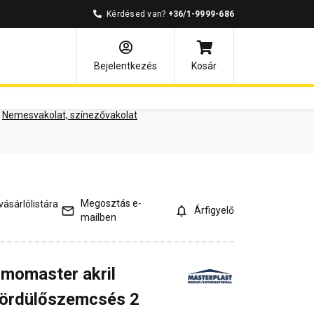
Kérdésed van?
+36/1-9999-686
ények
Kérdések és válaszok
Bejelentkezés
Kosár
Nemesvakolat, színezővakolat
Megosztás e-
ásárlólistára
Árfigyelő
mailben
rmomaster akril
gördülőszemcsés 2