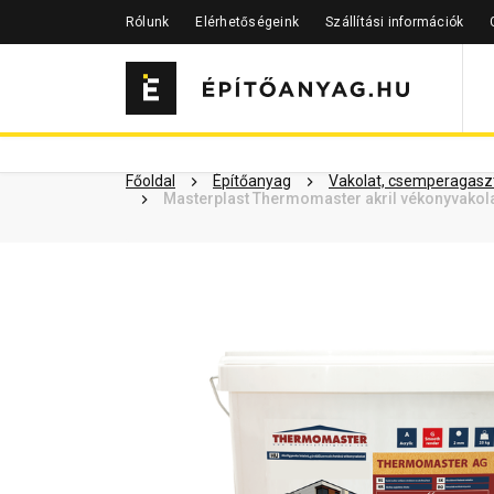
Rólunk
Elérhetőségeink
Szállítási információk
Szükséged lehet rá
Részletes 
Kapcsolódó cikkek
Főoldal
Építőanyag
Vakolat, csemperagaszt
Masterplast Thermomaster akril vékonyvakol