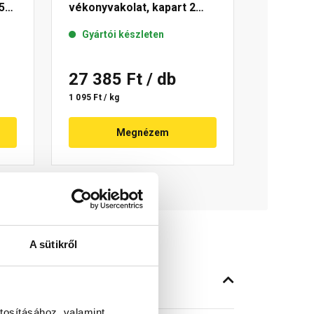
5
vékonyvakolat, kapart 2
mm 04-D 25 kg
Gyártói készleten
27 385 Ft
/ db
1 095 Ft / kg
Megnézem
A sütikről
tosításához, valamint