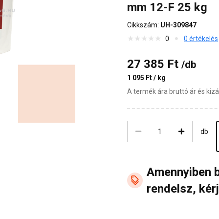
mm 12-F 25 kg
Cikkszám:
UH-309847
0
0 értékelés
27 385 Ft
/db
1 095 Ft / kg
A termék ára bruttó ár és ki
db
Amennyiben 
rendelsz, kérj