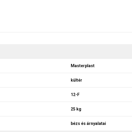
Masterplast
kültér
12-F
25 kg
bézs és árnyalatai