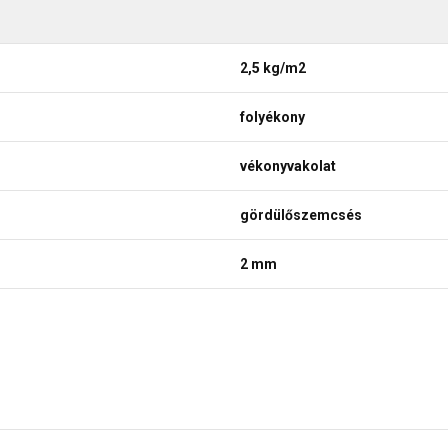
2,5 kg/m2
folyékony
vékonyvakolat
gördülőszemcsés
2 mm