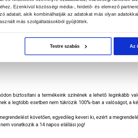
hez. Ezenkívül közösségi média-, hirdető- és elemező partner
alál a termékkel kapcsolatban. Kérjük, figyelmesen olvassa el!
zó adatait, akik kombinálhatják az adatokat más olyan adatokka
sznált más szolgáltatásokból gyűjtöttek.
akolat
finoman megmunkált homlokzatok lábazati sík feletti, ví
őjárásálló fedőrétege. Gördülőszemcsés, dörzsölt hatású, 2 mm
a felületet Masterplast Thermomaster univerzális alapozóval ke
Testre szabás
Az 
ületet száradása alatt erős, közvetlen napsütés, huzat és nedves
don biztosítani a termékeink színének a lehető leginkább val
nek a legtöbb esetben nem tükrözik 100%-ban a valóságot, a ké
megrendelést követően, egyedileg keveri ki, ezért a megrendelés
 nem vonatkozik a 14 napos elállási jog!