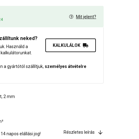
Mit jelent?
24
zállítunk neked?
KALKULÁLOK
juk. Használd a
dő kalkulátorunkat.
 a gyártótól szállítjuk,
személyes átvételre
at, 2 mm
m²
Részletes leírás
4 napos elállási jog!