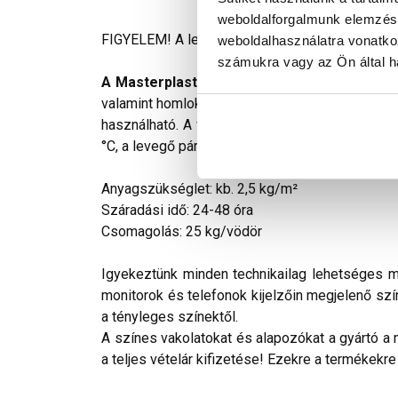
weboldalforgalmunk elemzésé
FIGYELEM! A leírás végén fontos információkat t
weboldalhasználatra vonatko
számukra vagy az Ön által ha
A Masterplast Thermomaster akril vékonyv
valamint homlokzati hőszigetelő rendszerek id
használható. A vékonyvakolat felhordása előtt 
°C, a levegő páratartalma max. 80% lehet. A fel
Anyagszükséglet: kb. 2,5 kg/m²
Száradási idő: 24-48 óra
Csomagolás: 25 kg/vödör
Igyekeztünk minden technikailag lehetséges mó
monitorok és telefonok kijelzőin megjelenő szí
a tényleges színektől.
A színes vakolatokat és alapozókat a gyártó a 
a teljes vételár kifizetése! Ezekre a termékekre