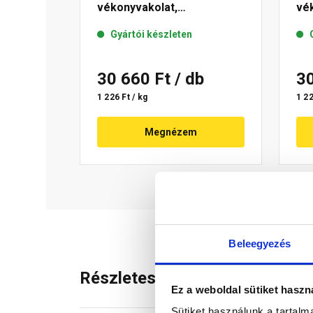
vékonyvakolat,
vék
gördülőszemcsés 2 mm 04-
mm
Gyártói készleten
C 25 kg
30 660 Ft
/ db
3
1 226 Ft / kg
1 22
Megnézem
Beleegyezés
Részletes leírás
Ez a weboldal sütiket haszn
Sütiket használunk a tartal