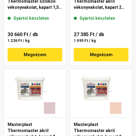
Thermomaster szilikon
Thermomaster akril
vékonyvakolat, kapart 1,5
vékonyvakolat, kapart 2
mm 09-F 25 kg
mm 17-F 25 kg
Gyártói készleten
Gyártói készleten
30 660 Ft
/ db
27 385 Ft
/ db
1 226 Ft / kg
1 095 Ft / kg
Megnézem
Megnézem
Masterplast
Masterplast
Thermomaster akril
Thermomaster akril