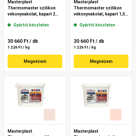
Masterplast
Masterplast
Thermomaster szilikon
Thermomaster szilikon
vékonyvakolat, kapart 2
vékonyvakolat, kapart 1,5
mm 12-D 25 kg
mm 20-E 25 kg
Gyártói készleten
Gyártói készleten
30 660 Ft
/ db
30 660 Ft
/ db
1 226 Ft / kg
1 226 Ft / kg
Megnézem
Megnézem
Masterplast
Masterplast