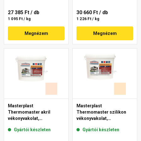
27 385 Ft
/ db
30 660 Ft
/ db
1 095 Ft / kg
1 226 Ft / kg
Megnézem
Megnézem
Masterplast
Masterplast
Thermomaster akril
Thermomaster szilikon
vékonyvakolat,
vékonyvakolat,
gördülőszemcsés 2 mm
gördülőszemcsés 2 mm
Gyártói készleten
Gyártói készleten
11-F 25 kg
02-E 25 kg