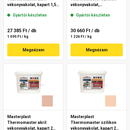
vékonyvakolat, kapart 1,5
vékonyvakolat,
mm 08-D 25 kg
gördülőszemcsés 2 mm
Gyártói készleten
Gyártói készleten
04-F 25 kg
27 385 Ft
/ db
30 660 Ft
/ db
1 095 Ft / kg
1 226 Ft / kg
Megnézem
Megnézem
Masterplast
Masterplast
Thermomaster akril
Thermomaster szilikon
vékonyvakolat, kapart 2
vékonyvakolat, kapart 2