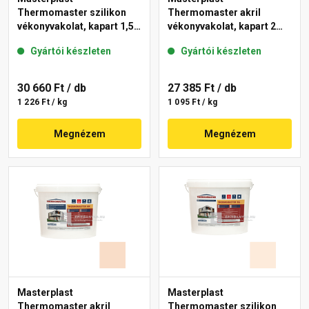
Thermomaster szilikon
Thermomaster akril
vékonyvakolat, kapart 1,5
vékonyvakolat, kapart 2
mm 13-F 25 kg
mm 04-D 25 kg
Gyártói készleten
Gyártói készleten
30 660 Ft
/ db
27 385 Ft
/ db
1 226 Ft / kg
1 095 Ft / kg
Megnézem
Megnézem
Masterplast
Masterplast
Thermomaster akril
Thermomaster szilikon