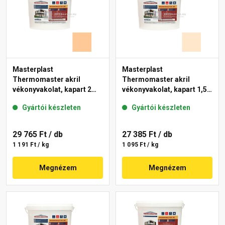
Masterplast
Masterplast
Thermomaster akril
Thermomaster akril
vékonyvakolat, kapart 2
vékonyvakolat, kapart 1,5
mm 03-C 25 kg
mm 05-F 25 kg
Gyártói készleten
Gyártói készleten
29 765 Ft
/ db
27 385 Ft
/ db
1 191 Ft / kg
1 095 Ft / kg
Megnézem
Megnézem