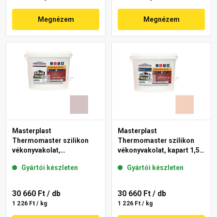
Megnézem
Megnézem
Masterplast
Masterplast
Thermomaster szilikon
Thermomaster szilikon
vékonyvakolat,
vékonyvakolat, kapart 1,5
gördülőszemcsés 2 mm
mm 12-E 25 kg
Gyártói készleten
Gyártói készleten
20-E 25 kg
30 660 Ft
/ db
30 660 Ft
/ db
1 226 Ft / kg
1 226 Ft / kg