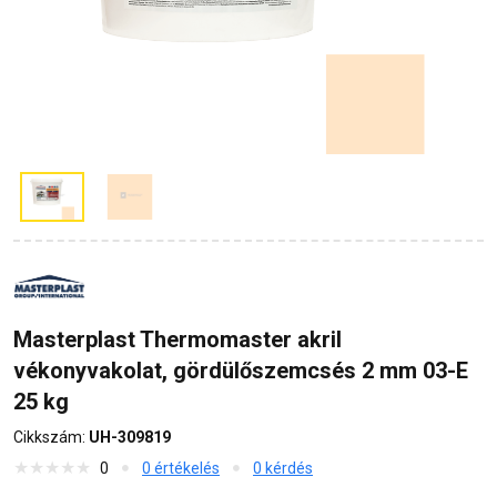
Masterplast Thermomaster akril
vékonyvakolat, gördülőszemcsés 2 mm 03-E
25 kg
Cikkszám:
UH-309819
0
0 értékelés
0 kérdés