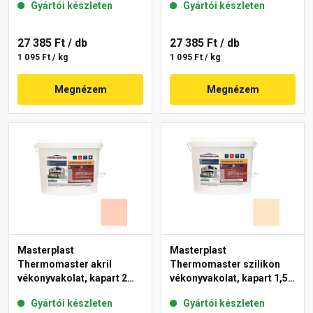
Gyártói készleten
Gyártói készleten
44-F 25 kg
27 385 Ft
/ db
27 385 Ft
/ db
1 095 Ft / kg
1 095 Ft / kg
Megnézem
Megnézem
Masterplast
Masterplast
Thermomaster akril
Thermomaster szilikon
vékonyvakolat, kapart 2
vékonyvakolat, kapart 1,5
mm 17-E 25 kg
mm 02-E 25 kg
Gyártói készleten
Gyártói készleten