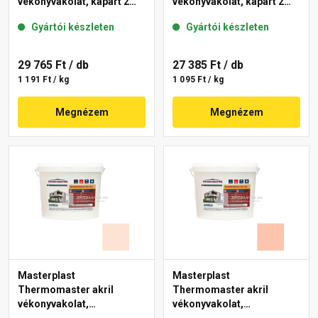
vékonyvakolat, kapart 2
vékonyvakolat, kapart 2
mm 27-E 25 kg
mm 12-E 25 kg
Gyártói készleten
Gyártói készleten
29 765 Ft
/ db
27 385 Ft
/ db
1 191 Ft / kg
1 095 Ft / kg
Megnézem
Megnézem
Masterplast
Masterplast
Thermomaster akril
Thermomaster akril
vékonyvakolat,
vékonyvakolat,