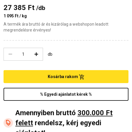
27 385 Ft
/db
1 095 Ft / kg
A termék ára bruttó ár és kizárólag a webshopon leadott
megrendelésre érvényes!
db
Kosárba rakom
% Egyedi ajánlatot kérek %
Amennyiben bruttó
300.000 Ft
felett
rendelsz, kérj egyedi