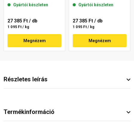
gördülőszemcsés 2 mm
gördülőszemcsés 2 mm
Gyártói készleten
Gyártói készleten
15-F 25 kg
16-D 25 kg
27 385 Ft
/ db
27 385 Ft
/ db
1 095 Ft / kg
1 095 Ft / kg
Megnézem
Megnézem
Részletes leírás
Termékinformáció