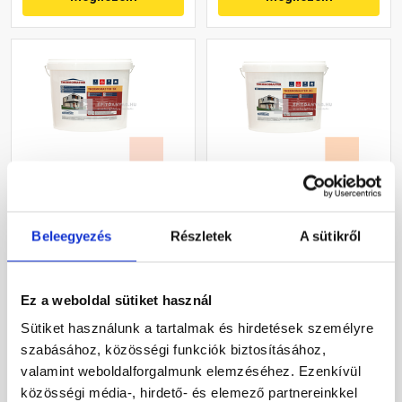
Masterplast
Masterplast
Thermomaster szilikon
Thermomaster akril
Beleegyezés
Részletek
A sütikről
vékonyvakolat, kapart 1,5
vékonyvakolat,
mm 17-F 25 kg
gördülőszemcsés 2 mm
Gyártói készleten
Gyártói készleten
10-E 25 kg
Ez a weboldal sütiket használ
30 660 Ft
/ db
27 385 Ft
/ db
Sütiket használunk a tartalmak és hirdetések személyre
1 226 Ft / kg
1 095 Ft / kg
szabásához, közösségi funkciók biztosításához,
valamint weboldalforgalmunk elemzéséhez. Ezenkívül
Megnézem
Megnézem
közösségi média-, hirdető- és elemező partnereinkkel