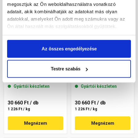
megosztjuk az Ön weboldalhasználatra vonatkozó
adatait, akik kombinálhatják az adatokat más olyan
adatokkal, amelyeket Ön adott meg számukra vagy az
Ön által használt más szolgáltatásokból gyűjtöttek.
Az összes engedélyezése
Masterplast
Masterplast
Testre szabás
Thermomaster szilikon
Thermomaster szilikon
vékonyvakolat, kapart 2
vékonyvakolat, kapart 1,5
mm 64-C 25 kg
mm 19-F 25 kg
Gyártói készleten
Gyártói készleten
30 660 Ft
/ db
30 660 Ft
/ db
1 226 Ft / kg
1 226 Ft / kg
Megnézem
Megnézem