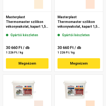
Masterplast
Masterplast
Thermomaster szilikon
Thermomaster szilikon
vékonyvakolat, kapart 1,5
vékonyvakolat, kapart 1,5
mm 02-F 25 kg
mm 11-F 25 kg
Gyártói készleten
Gyártói készleten
30 660 Ft
/ db
30 660 Ft
/ db
1 226 Ft / kg
1 226 Ft / kg
Megnézem
Megnézem