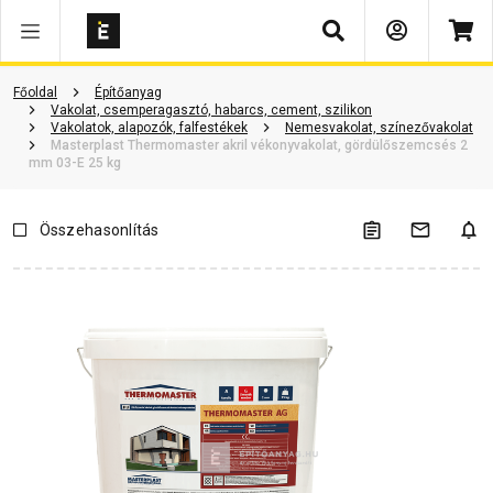
Keresés
Vásárlói vélemények
Kérdések és válaszok
Kapcsolódó cikkek
Főoldal
Építőanyag
Vakolat, csemperagasztó, habarcs, cement, szilikon
Vakolatok, alapozók, falfestékek
Nemesvakolat, színezővakolat
Masterplast Thermomaster akril vékonyvakolat, gördülőszemcsés 2
mm 03-E 25 kg
Összehasonlítás