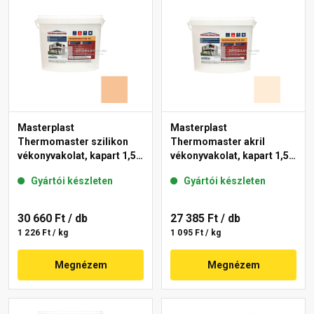
Masterplast
Masterplast
Thermomaster szilikon
Thermomaster akril
vékonyvakolat, kapart 1,5
vékonyvakolat, kapart 1,5
mm 04-C 25 kg
mm 03-F 25 kg
Gyártói készleten
Gyártói készleten
30 660 Ft
/ db
27 385 Ft
/ db
1 226 Ft / kg
1 095 Ft / kg
Megnézem
Megnézem