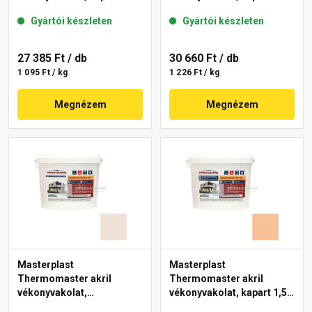
mm 12-D 25 kg
mm 08-C 25 kg
Gyártói készleten
Gyártói készleten
27 385 Ft
/ db
30 660 Ft
/ db
1 095 Ft / kg
1 226 Ft / kg
Megnézem
Megnézem
Masterplast
Masterplast
Thermomaster akril
Thermomaster akril
vékonyvakolat,
vékonyvakolat, kapart 1,5
gördülőszemcsés 2 mm
mm 04-C 25 kg