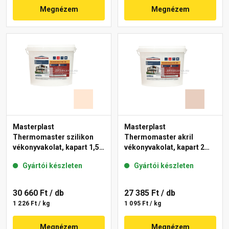
Megnézem
Megnézem
Masterplast
Masterplast
Thermomaster szilikon
Thermomaster akril
vékonyvakolat, kapart 1,5
vékonyvakolat, kapart 2
mm 10-F 25 kg
mm 09-E 25 kg
Gyártói készleten
Gyártói készleten
30 660 Ft
/ db
27 385 Ft
/ db
1 226 Ft / kg
1 095 Ft / kg
Megnézem
Megnézem