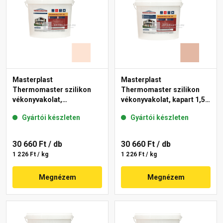
Masterplast
Masterplast
Thermomaster szilikon
Thermomaster szilikon
vékonyvakolat,
vékonyvakolat, kapart 1,5
gördülőszemcsés 2 mm
mm 12-D 25 kg
Gyártói készleten
Gyártói készleten
15-F 25 kg
30 660 Ft
/ db
30 660 Ft
/ db
1 226 Ft / kg
1 226 Ft / kg
Megnézem
Megnézem