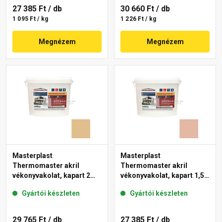
27 385 Ft
/ db
30 660 Ft
/ db
1 095 Ft / kg
1 226 Ft / kg
Megnézem
Megnézem
Masterplast
Masterplast
Thermomaster akril
Thermomaster akril
vékonyvakolat, kapart 2
vékonyvakolat, kapart 1,5
mm 48-C 25 kg
mm 12-D 25 kg
Gyártói készleten
Gyártói készleten
29 765 Ft
/ db
27 385 Ft
/ db