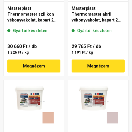
Masterplast
Masterplast
Thermomaster szilikon
Thermomaster akril
vékonyvakolat, kapart 2
vékonyvakolat, kapart 2
mm 04-F 25 kg
mm 03-D 25 kg
Gyártói készleten
Gyártói készleten
30 660 Ft
/ db
29 765 Ft
/ db
1 226 Ft / kg
1 191 Ft / kg
Megnézem
Megnézem