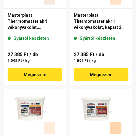
Masterplast
Masterplast
Thermomaster akril
Thermomaster akril
vékonyvakolat,
vékonyvakolat, kapart 2
gördülőszemcsés 2 mm
mm 04-E 25 kg
Gyártói készleten
Gyártói készleten
13-F 25 kg
27 385 Ft
/ db
27 385 Ft
/ db
1 095 Ft / kg
1 095 Ft / kg
Megnézem
Megnézem