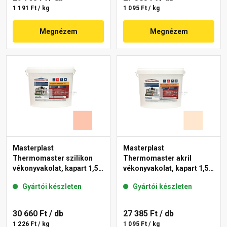
1 191 Ft / kg
1 095 Ft / kg
Megnézem
Megnézem
Masterplast
Masterplast
Thermomaster szilikon
Thermomaster akril
vékonyvakolat, kapart 1,5
vékonyvakolat, kapart 1,5
mm 16-D 25 kg
mm 07-F 25 kg
Gyártói készleten
Gyártói készleten
30 660 Ft
/ db
27 385 Ft
/ db
1 226 Ft / kg
1 095 Ft / kg