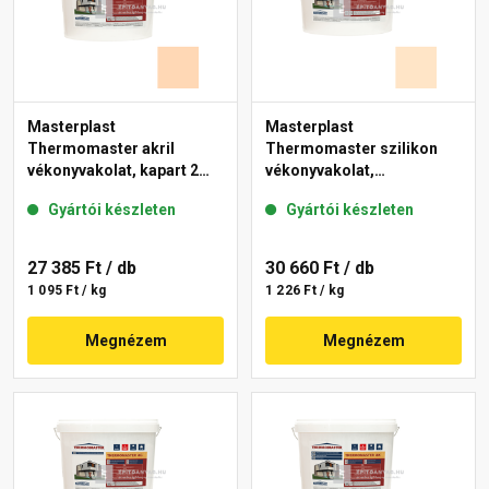
Masterplast
Masterplast
Thermomaster akril
Thermomaster szilikon
vékonyvakolat, kapart 2
vékonyvakolat,
mm 07-E 25 kg
gördülőszemcsés 2 mm
Gyártói készleten
Gyártói készleten
03-E 25 kg
27 385 Ft
/ db
30 660 Ft
/ db
1 095 Ft / kg
1 226 Ft / kg
Megnézem
Megnézem