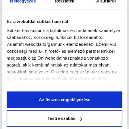
Beleegyezés
Részletek
A sütikről
Vásárlói vélemények
Ez a weboldal sütiket használ
Sütiket használunk a tartalmak és hirdetések személyre
szabásához, közösségi funkciók biztosításához,
valamint weboldalforgalmunk elemzéséhez. Ezenkívül
közösségi média-, hirdető- és elemező partnereinkkel
Kérdések és válaszok
megosztjuk az Ön weboldalhasználatra vonatkozó
adatait, akik kombinálhatják az adatokat más olyan
adatokkal, amelyeket Ön adott meg számukra vagy az
Ön által használt más szolgáltatásokból gyűjtöttek.
Kapcsolódó cikkek
Az összes engedélyezése
Testre szabás