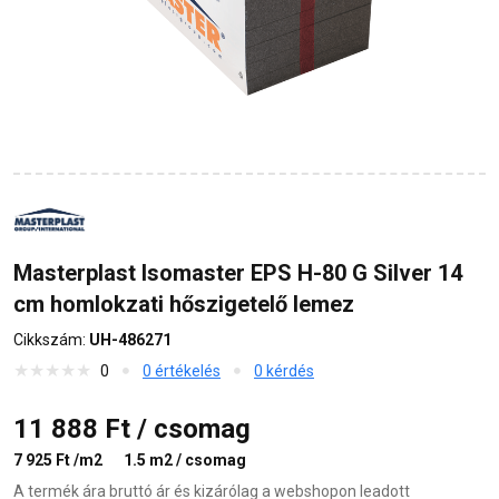
Masterplast Isomaster EPS H-80 G Silver 14
cm homlokzati hőszigetelő lemez
Cikkszám:
UH-486271
0
0 értékelés
0 kérdés
11 888 Ft / csomag
7 925 Ft /m2
1.5 m2 / csomag
A termék ára bruttó ár és kizárólag a webshopon leadott