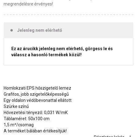
megrendelésre érvényes!
Jelenleg nem elérhető
Ez az árucikk jelenleg nem elérhető, görgess le és
válassz a hasonló termékek közül!
Homlokzati EPS hőszigetelő lemez
Grafitos, jobb szigetelőképességű
Egy oldalon védőbevonattal ellátott
Szürke színű
Hővezetési tényező: 0,031 W/mK
Táblaméret: 50x100 cm
1,5 m²/csomag
A terméket bálában értékesítjük!