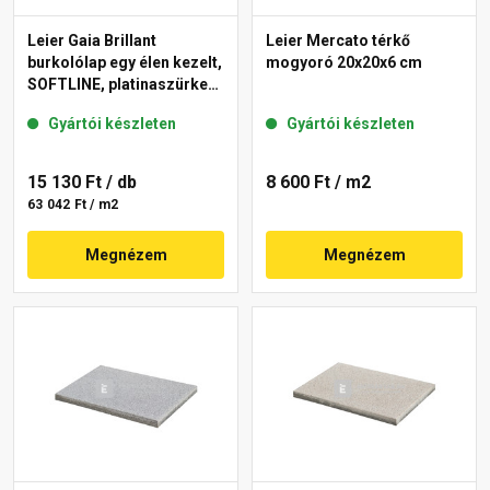
Leier Gaia Brillant
Leier Mercato térkő
burkolólap egy élen kezelt,
mogyoró 20x20x6 cm
SOFTLINE, platinaszürke
40x60x3,8 cm
Gyártói készleten
Gyártói készleten
15 130 Ft
/ db
8 600 Ft
/ m2
63 042 Ft / m2
Megnézem
Megnézem