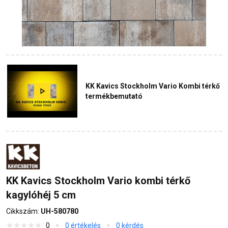
KK Kavics Stockholm Vario Kombi térkő
termékbemutató
KK Kavics Stockholm Vario kombi térkő
kagylóhéj 5 cm
Cikkszám:
UH-580780
0
0 értékelés
0 kérdés