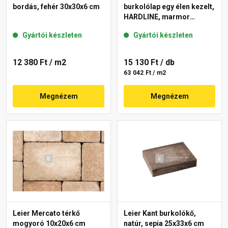
bordás, fehér 30x30x6 cm
burkolólap egy élen kezelt,
HARDLINE, marmor
40x60x3,8 cm
Gyártói készleten
Gyártói készleten
12 380 Ft
/ m2
15 130 Ft
/ db
63 042 Ft / m2
Megnézem
Megnézem
Leier Mercato térkő
Leier Kant burkolókő,
mogyoró 10x20x6 cm
natúr, sepia 25x33x6 cm