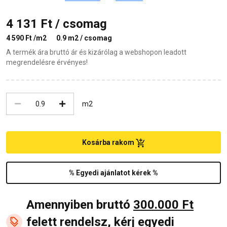
4 131 Ft / csomag
4 590 Ft /m2
0.9 m2 / csomag
A termék ára bruttó ár és kizárólag a webshopon leadott
megrendelésre érvényes!
m2
Kosárba rakom
% Egyedi ajánlatot kérek %
Amennyiben bruttó
300.000 Ft
felett
rendelsz, kérj egyedi