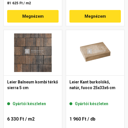
81 625 Ft / m2
Megnézem
Megnézem
Leier Balneum kombi térkő
Leier Kant burkolókő,
sierra 5 cm
natúr, fuoco 25x33x6 cm
Gyártói készleten
Gyártói készleten
6 330 Ft
/ m2
1 960 Ft
/ db