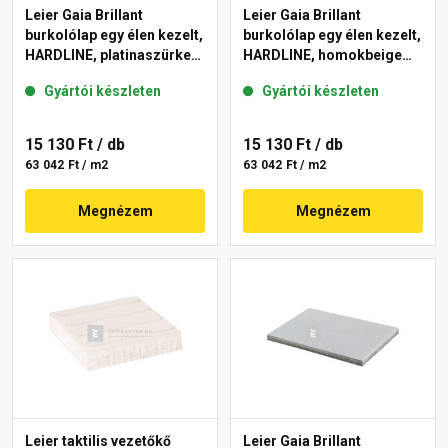
Leier Gaia Brillant
Leier Gaia Brillant
burkolólap egy élen kezelt,
burkolólap egy élen kezelt,
HARDLINE, platinaszürke
HARDLINE, homokbeige
40x60x3,8 cm
40x60x3,8 cm
Gyártói készleten
Gyártói készleten
15 130 Ft
/ db
15 130 Ft
/ db
63 042 Ft / m2
63 042 Ft / m2
Megnézem
Megnézem
Leier taktilis vezetőkő
Leier Gaia Brillant