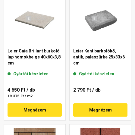
Leier Gaia Brillant burkoló
Leier Kant burkolókő,
lap homokbeige 40x60x3,8
antik, palaszürke 25x33x6
cm
cm
Gyártói készleten
Gyártói készleten
4 650 Ft
/ db
2 790 Ft
/ db
19 375 Ft / m2
Megnézem
Megnézem