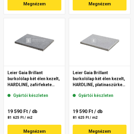
Megnézem
Megnézem
Leier Gaia Brillant
Leier Gaia Brillant
burkolólap két élen kezelt,
burkolólap két élen kezelt,
HARDLINE, zafírfekete
HARDLINE, platinaszürke
40x60x3,8 cm
40x60x3,8 cm
Gyártói készleten
Gyártói készleten
19 590 Ft
/ db
19 590 Ft
/ db
81 625 Ft / m2
81 625 Ft / m2
Megnézem
Megnézem