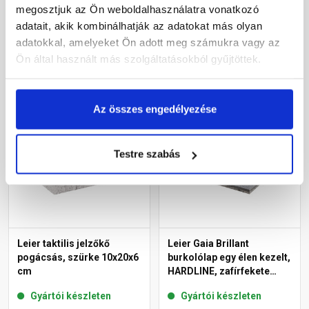
Gyártói készleten
Gyártói készleten
megosztjuk az Ön weboldalhasználatra vonatkozó
adatait, akik kombinálhatják az adatokat más olyan
7 730 Ft
/ m2
8 600 Ft
/ m2
adatokkal, amelyeket Ön adott meg számukra vagy az
Ön által használt más szolgáltatásokból gyűjtöttek.
Megnézem
Megnézem
Az összes engedélyezése
Testre szabás
Leier taktilis jelzőkő
Leier Gaia Brillant
pogácsás, szürke 10x20x6
burkolólap egy élen kezelt,
cm
HARDLINE, zafírfekete
40x60x3,8 cm
Gyártói készleten
Gyártói készleten