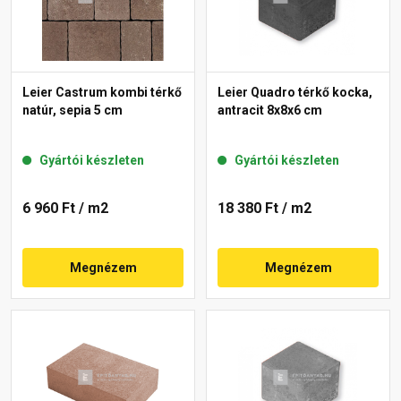
Leier Castrum kombi térkő
Leier Quadro térkő kocka,
natúr, sepia 5 cm
antracit 8x8x6 cm
Gyártói készleten
Gyártói készleten
6 960 Ft
/ m2
18 380 Ft
/ m2
Megnézem
Megnézem