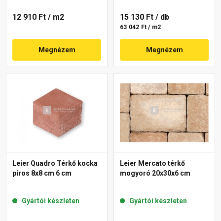
12 910 Ft
/ m2
15 130 Ft
/ db
63 042 Ft / m2
Megnézem
Megnézem
Leier Quadro Térkő kocka
Leier Mercato térkő
piros 8x8 cm 6 cm
mogyoró 20x30x6 cm
Gyártói készleten
Gyártói készleten