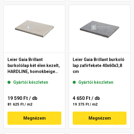
Leier Gaia Brillant
Leier Gaia Brillant burkoló
burkolólap két élen kezelt,
lap zafírfekete 40x60x3,8
HARDLINE, homokbeige
cm
40x60x3,8 cm
Gyártói készleten
Gyártói készleten
19 590 Ft
/ db
4 650 Ft
/ db
81 625 Ft / m2
19 375 Ft / m2
Megnézem
Megnézem