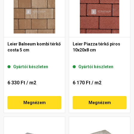
Leier Balneum kombi térkő
Leier Piazza térkő piros
costa 5 cm
10x20x8 cm
Gyártói készleten
Gyártói készleten
6 330 Ft
/ m2
6 170 Ft
/ m2
Megnézem
Megnézem