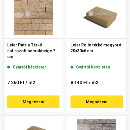
Leier Patria Térkő
Leier Rollo térkő mogyoró
satírozott homokbeige 7
20x30x6 cm
cm
Gyártói készleten
Gyártói készleten
7 260 Ft
/ m2
8 140 Ft
/ m2
Megnézem
Megnézem