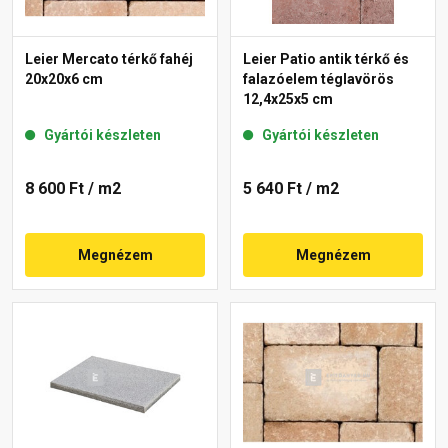
Leier Mercato térkő fahéj
Leier Patio antik térkő és
20x20x6 cm
falazóelem téglavörös
12,4x25x5 cm
Gyártói készleten
Gyártói készleten
8 600 Ft
/ m2
5 640 Ft
/ m2
Megnézem
Megnézem