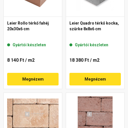
Leier Rollo térkő fahéj
Leier Quadro térkő kocka,
20x30x6 cm
szürke 8x8x6 cm
Gyártói készleten
Gyártói készleten
8 140 Ft
/ m2
18 380 Ft
/ m2
Megnézem
Megnézem