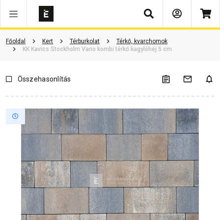
Keresés
Vásárlói vélemények
Kérdések és válaszok
Kapcsolódó cikkek
Főoldal
Kert
Térburkolat
Térkő, kvarchomok
KK Kavics Stockholm Vario kombi térkő kagylóhéj 5 cm
Összehasonlítás