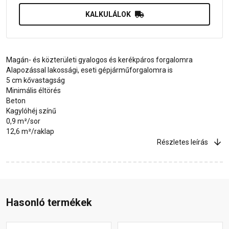
KALKULÁLOK
Magán- és közterületi gyalogos és kerékpáros forgalomra
Alapozással lakossági, eseti gépjárműforgalomra is
5 cm kővastagság
Minimális éltörés
Beton
Kagylóhéj színű
0,9 m²/sor
12,6 m²/raklap
Részletes leírás
Hasonló termékek