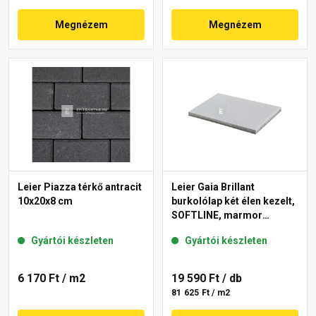
Megnézem
Megnézem
Leier Piazza térkő antracit
Leier Gaia Brillant
10x20x8 cm
burkolólap két élen kezelt,
SOFTLINE, marmor
40x60x3,8 cm
Gyártói készleten
Gyártói készleten
6 170 Ft
/ m2
19 590 Ft
/ db
81 625 Ft / m2