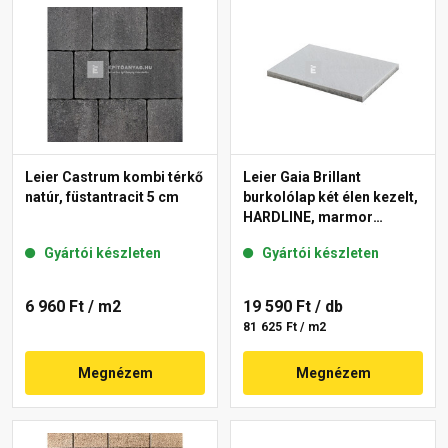
Leier Castrum kombi térkő
Leier Gaia Brillant
natúr, füstantracit 5 cm
burkolólap két élen kezelt,
HARDLINE, marmor
40x60x3,8 cm
Gyártói készleten
Gyártói készleten
6 960 Ft
/ m2
19 590 Ft
/ db
81 625 Ft / m2
Megnézem
Megnézem