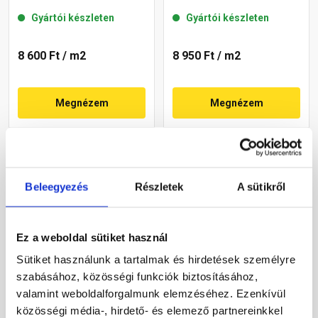
Gyártói készleten
Gyártói készleten
8 600 Ft
/ m2
8 950 Ft
/ m2
Megnézem
Megnézem
Beleegyezés
Részletek
A sütikről
Ez a weboldal sütiket használ
Sütiket használunk a tartalmak és hirdetések személyre
Leier Ökolith térkő szürke
Leier Mercato térkő
szabásához, közösségi funkciók biztosításához,
20x20x8 cm
palaszürke 10x20x6 cm
valamint weboldalforgalmunk elemzéséhez. Ezenkívül
közösségi média-, hirdető- és elemező partnereinkkel