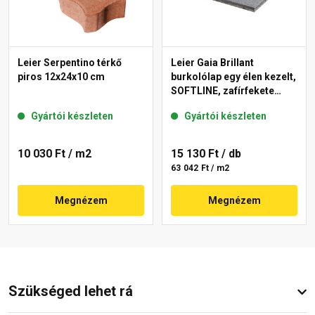
Leier Serpentino térkő
Leier Gaia Brillant
piros 12x24x10 cm
burkolólap egy élen kezelt,
SOFTLINE, zafírfekete
40x60x3,8 cm
Gyártói készleten
Gyártói készleten
10 030 Ft
/ m2
15 130 Ft
/ db
63 042 Ft / m2
Megnézem
Megnézem
Szükséged lehet rá