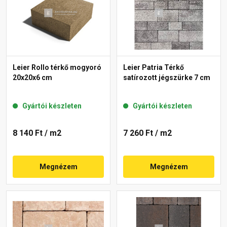
Leier Rollo térkő mogyoró
Leier Patria Térkő
20x20x6 cm
satírozott jégszürke 7 cm
Gyártói készleten
Gyártói készleten
8 140 Ft
/ m2
7 260 Ft
/ m2
Megnézem
Megnézem