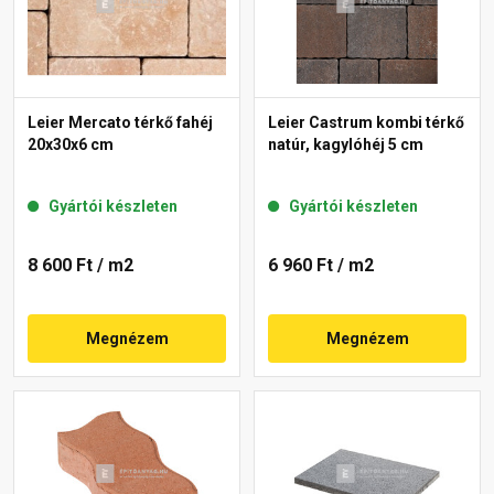
Leier Mercato térkő fahéj
Leier Castrum kombi térkő
20x30x6 cm
natúr, kagylóhéj 5 cm
Gyártói készleten
Gyártói készleten
8 600 Ft
/ m2
6 960 Ft
/ m2
Megnézem
Megnézem