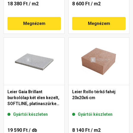
18 380 Ft
/ m2
8 600 Ft
/ m2
Megnézem
Megnézem
Leier Gaia Brillant
Leier Rollo térkő fahéj
burkolólap két élen kezelt,
20x20x6 cm
SOFTLINE, platinaszürke
40x60x3,8 cm
Gyártói készleten
Gyártói készleten
19 590 Ft
/ db
8 140 Ft
/ m2