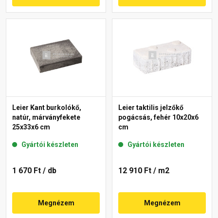
Leier Kant burkolókő,
Leier taktilis jelzőkő
natúr, márványfekete
pogácsás, fehér 10x20x6
25x33x6 cm
cm
Gyártói készleten
Gyártói készleten
1 670 Ft
/ db
12 910 Ft
/ m2
Megnézem
Megnézem