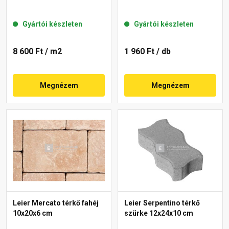
Gyártói készleten
Gyártói készleten
8 600 Ft
/ m2
1 960 Ft
/ db
Megnézem
Megnézem
Leier Mercato térkő fahéj
Leier Serpentino térkő
10x20x6 cm
szürke 12x24x10 cm