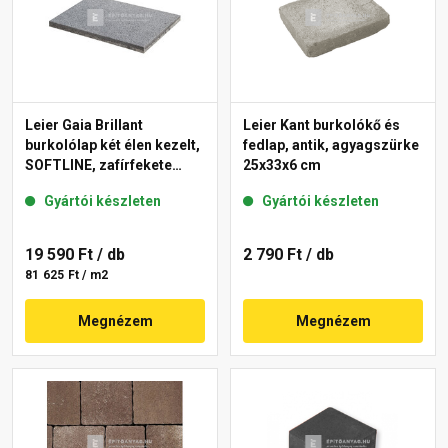
Leier Gaia Brillant
Leier Kant burkolókő és
burkolólap két élen kezelt,
fedlap, antik, agyagszürke
SOFTLINE, zafírfekete
25x33x6 cm
40x60x3,8 cm
Gyártói készleten
Gyártói készleten
19 590 Ft
/ db
2 790 Ft
/ db
81 625 Ft / m2
Megnézem
Megnézem