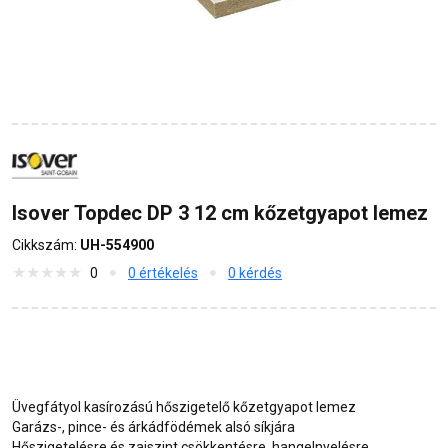
Isover Topdec DP 3 12 cm kőzetgyapot lemez
Cikkszám:
UH-554900
0
0 értékelés
0 kérdés
Üvegfátyol kasírozású hőszigetelő kőzetgyapot lemez
Garázs-, pince- és árkádfödémek alsó síkjára
Hőszigetelésre és zajszint csökkentésre, hangelnyelésre