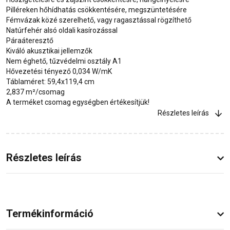
Pilléreken hőhídhatás csökkentésére, megszüntetésére
Fémvázak közé szerelhető, vagy ragasztással rögzíthető
Natúrfehér alsó oldali kasírozással
Páraáteresztő
Kiváló akusztikai jellemzők
Nem éghető, tűzvédelmi osztály A1
Hővezetési tényező 0,034 W/mK
Táblaméret: 59,4x119,4 cm
2,837 m²/csomag
A terméket csomag egységben értékesítjük!
Részletes leírás
Részletes leírás
Termékinformáció