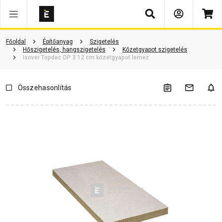
Keresés
Vásárlói vélemények
Kérdések és válaszok
Kapcsolódó cikkek
Főoldal
Építőanyag
Szigetelés
Hőszigetelés, hangszigetelés
Kőzetgyapot szigetelés
Isover Topdec DP 3 12 cm kőzetgyapot lemez
Összehasonlítás