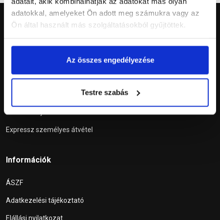
adatait, akik kombinálhatják az adatokat más olyan
adatokkal, amelyeket Ön adott meg számukra vagy az
Ön által használt más szolgáltatásokból gyűjtöttek.
Az összes engedélyezése
Szolgáltatások
Testre szabás
Tetőablak konfigurátor
Szállítási díj kalkulátor
Expressz személyes átvétel
Információk
ÁSZF
Adatkezelési tájékoztató
Elállási nyilatkozat