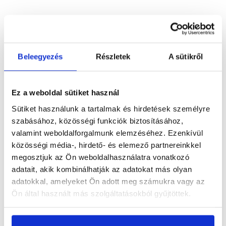
Részletes leírás
Beleegyezés
Részletek
A sütikről
Termékinformáció
Ez a weboldal sütiket használ
Sütiket használunk a tartalmak és hirdetések személyre
szabásához, közösségi funkciók biztosításához,
valamint weboldalforgalmunk elemzéséhez. Ezenkívül
közösségi média-, hirdető- és elemező partnereinkkel
Vásárlói vélemények
megosztjuk az Ön weboldalhasználatra vonatkozó
adatait, akik kombinálhatják az adatokat más olyan
adatokkal, amelyeket Ön adott meg számukra vagy az
Ön által használt más szolgáltatásokból gyűjtöttek.
Kérdések és válaszok