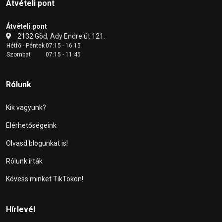
Átvételi pont
Átvételi pont
2132 Göd, Ady Endre út 121.
Hétfő - Péntek
07:15 - 16:15
Szombat
07:15 - 11:45
Rólunk
Kik vagyunk?
Elérhetőségeink
Olvasd blogunkat is!
Rólunk írták
Kövess minket TikTokon!
Hírlevél