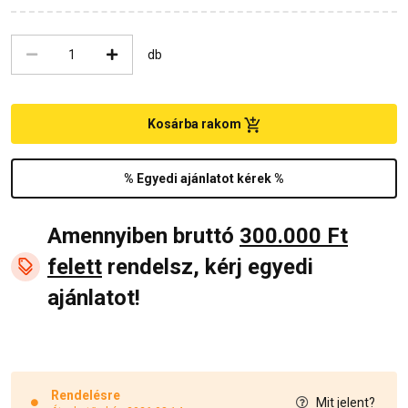
db
Kosárba rakom
% Egyedi ajánlatot kérek %
Amennyiben bruttó
300.000 Ft
felett
rendelsz, kérj egyedi
ajánlatot!
Rendelésre
Mit jelent?