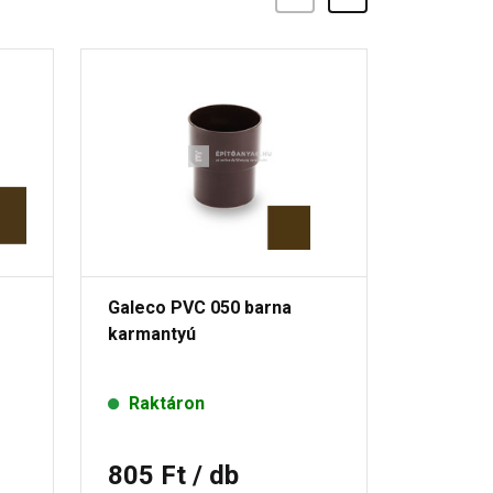
Galeco PVC 050 barna
Galeco P
karmantyú
szeglet, 
Raktáron
Rende
805 Ft
/ db
8 065