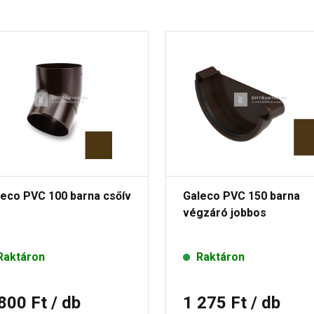
leco PVC 100 barna csőív
Galeco PVC 150 barna
végzáró jobbos
Raktáron
Raktáron
 800 Ft
/ db
1 275 Ft
/ db