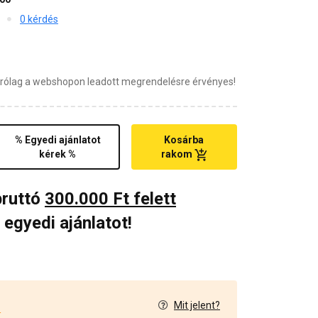
0 kérdés
zárólag a webshopon leadott megrendelésre érvényes!
% Egyedi ajánlatot
Kosárba
kérek %
rakom
bruttó
300.000 Ft felett
 egyedi ajánlatot!
Mit jelent?
4