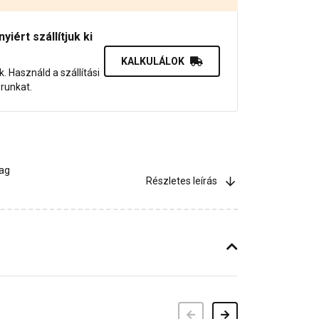
iért szállítjuk ki
KALKULÁLOK
uk. Használd a szállítási
orunkat.
yag
Részletes leírás
Előző
Következő