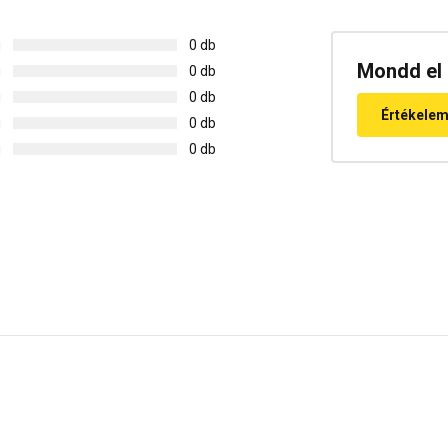
g
0 db
Mondd el 
g
0 db
g
0 db
Értékele
g
0 db
g
0 db