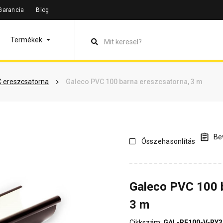
Garancia
Blog
leírás
Termékinformáció
Vásárlói vélemények
Kérdések 
Termékek
 ereszcsatorna
Galeco PVC 100 barna ereszcsatorna, 3 m
Bev
Összehasonlítás
Galeco PVC 100 
3 m
Cikkszám:
GAL-RE100-V-RY3