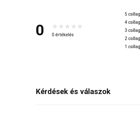
5 csilla
4 csilla
0
3 csilla
0 értékelés
2 csilla
1 csilla
Kérdések és válaszok