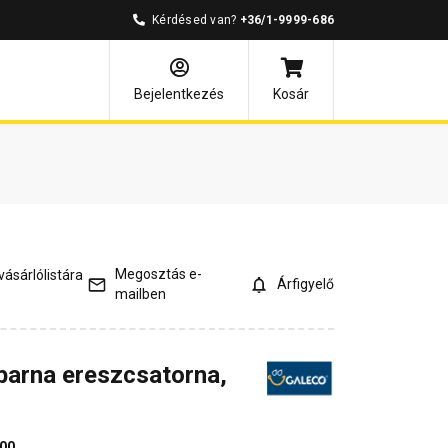
Kérdésed van?
+36/1-9999-686
és válaszok
Kapcsolódó cikkek
Bejelentkezés
Kosár
Megosztás e-
ásárlólistára
Árfigyelő
mailben
barna ereszcsatorna,
00