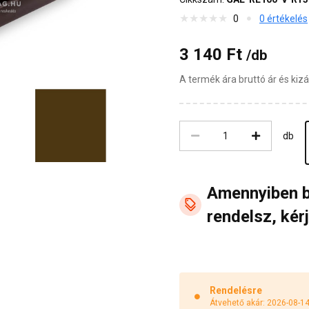
0
0 értékelés
3 140 Ft
/db
A termék ára bruttó ár és ki
db
Amennyiben 
rendelsz, kérj
Rendelésre
Átvehető akár: 2026-08-1