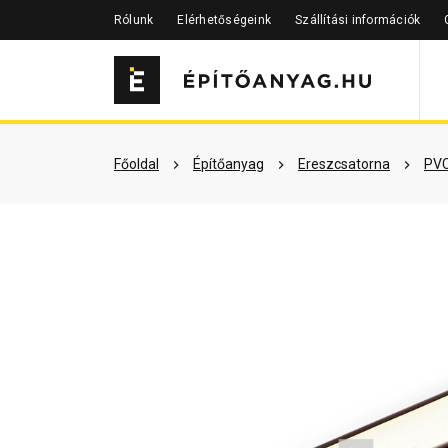
Rólunk
Elérhetőségeink
Szállítási információk
Szükséged lehet rá
Részletes 
Főoldal
Építőanyag
Ereszcsatorna
PVC