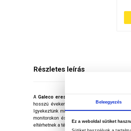
Részletes leírás
A
Galeco ereszcsatorna
innovatív ereszprof
Beleegyezés
hosszú éveken át tartósan szép külsőt bizto
Igyekeztünk minden technikailag lehetséges m
monitorokon és telefonok kijelzőin megjelen
Ez a weboldal sütiket haszn
eltérhetnek a tényleges színektől.
Sütiket használunk a tartal