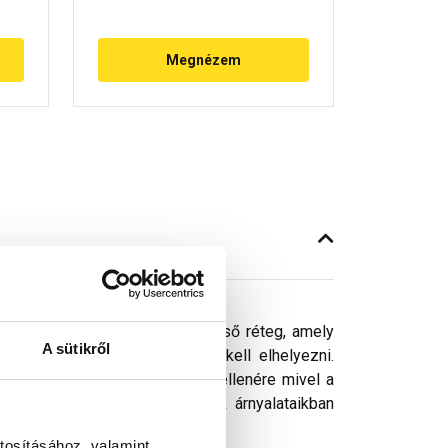
Megnézem
za a víz átbukását. Fényes külső réteg, amely
A sütikről
maximum 60 centiméterenként kell elhelyezni.
ósághű megjelenítését. Ennek ellenére mivel a
got, a képeken látható színek árnyalataikban
tosításához, valamint