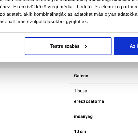
hez. Ezenkívül közösségi média-, hirdető- és elemező partner
zó adatait, akik kombinálhatják az adatokat más olyan adatokka
sznált más szolgáltatásokból gyűjtöttek.
Testre szabás
Az 
Galeco
Típusa
ereszcsatorna
műanyag
10 cm