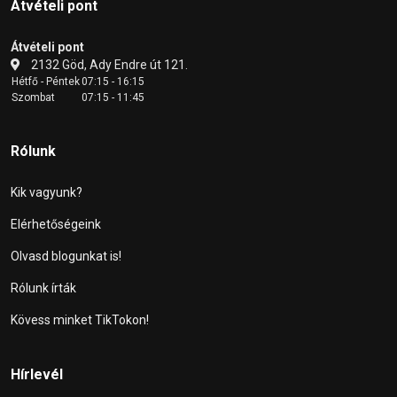
Átvételi pont
Átvételi pont
2132 Göd, Ady Endre út 121.
Hétfő - Péntek
07:15 - 16:15
Szombat
07:15 - 11:45
Rólunk
Kik vagyunk?
Elérhetőségeink
Olvasd blogunkat is!
Rólunk írták
Kövess minket TikTokon!
Hírlevél