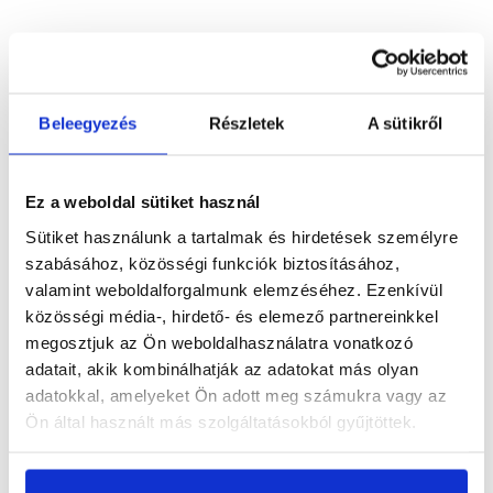
Részletes leírás
Beleegyezés
Részletek
A sütikről
Termékinformáció
Ez a weboldal sütiket használ
Sütiket használunk a tartalmak és hirdetések személyre
szabásához, közösségi funkciók biztosításához,
valamint weboldalforgalmunk elemzéséhez. Ezenkívül
közösségi média-, hirdető- és elemező partnereinkkel
Vásárlói vélemények
megosztjuk az Ön weboldalhasználatra vonatkozó
adatait, akik kombinálhatják az adatokat más olyan
adatokkal, amelyeket Ön adott meg számukra vagy az
Ön által használt más szolgáltatásokból gyűjtöttek.
Kérdések és válaszok