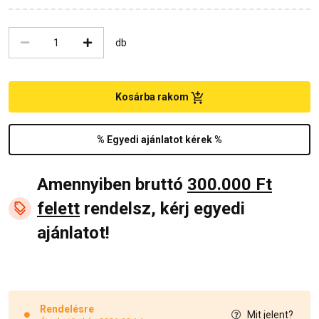
db
Kosárba rakom
% Egyedi ajánlatot kérek %
Amennyiben bruttó
300.000 Ft
felett
rendelsz, kérj egyedi
ajánlatot!
Rendelésre
Mit jelent?