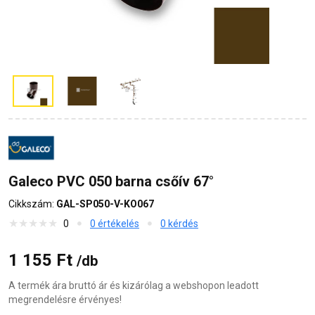
Galeco PVC 050 barna csőív 67°
Cikkszám:
GAL-SP050-V-KO067
0
0 értékelés
0 kérdés
1 155 Ft
/db
A termék ára bruttó ár és kizárólag a webshopon leadott
megrendelésre érvényes!