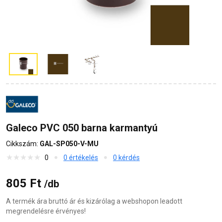
Galeco PVC 050 barna karmantyú
Cikkszám:
GAL-SP050-V-MU
0
0 értékelés
0 kérdés
805 Ft
/db
A termék ára bruttó ár és kizárólag a webshopon leadott
megrendelésre érvényes!