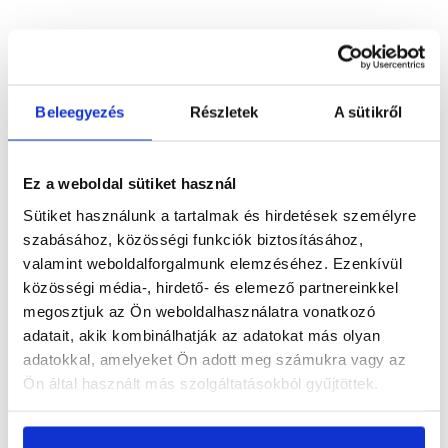
Részletes leírás
Beleegyezés
Részletek
A sütikről
Termékinformáció
Ez a weboldal sütiket használ
Sütiket használunk a tartalmak és hirdetések személyre
szabásához, közösségi funkciók biztosításához,
valamint weboldalforgalmunk elemzéséhez. Ezenkívül
közösségi média-, hirdető- és elemező partnereinkkel
Vásárlói vélemények
megosztjuk az Ön weboldalhasználatra vonatkozó
adatait, akik kombinálhatják az adatokat más olyan
adatokkal, amelyeket Ön adott meg számukra vagy az
Ön által használt más szolgáltatásokból gyűjtöttek.
Kérdések és válaszok