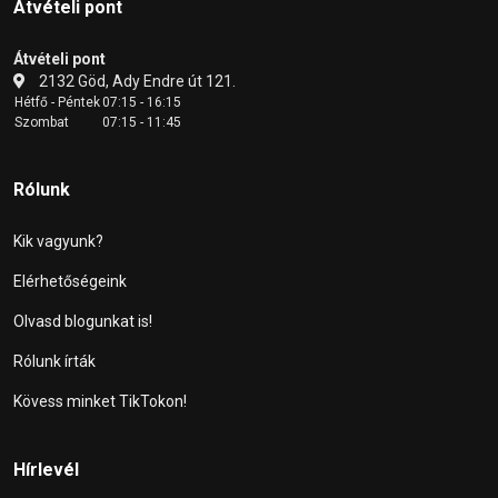
Átvételi pont
Átvételi pont
2132 Göd, Ady Endre út 121.
Hétfő - Péntek
07:15 - 16:15
Szombat
07:15 - 11:45
Rólunk
Kik vagyunk?
Elérhetőségeink
Olvasd blogunkat is!
Rólunk írták
Kövess minket TikTokon!
Hírlevél