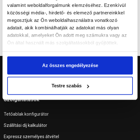
valamint weboldalforgalmunk elemzéséhez. Ezenkívül
Kapcsolódó cikkek
közösségi média-, hirdető- és elemező partnereinkkel
megosztjuk az Ön weboldalhasználatra vonatkozó
adatait, akik kombinálhatják az adatokat más olyan
adatokkal, amelyeket Ön adott meg számukra vagy az
Ön által használt más szolgáltatásokból gyűjtöttek.
Az összes engedélyezése
Testre szabás
Szolgáltatások
Tetőablak konfigurátor
Szállítási díj kalkulátor
Expressz személyes átvétel