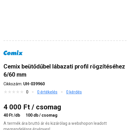
Cemix beütődűbel lábazati profil rögzítéséhez
6/60 mm
Cikkszám:
UH-039960
0
0 értékelés
0 kérdés
4 000 Ft / csomag
40 Ft /db
100 db / csomag
A termék ára bruttó ár és kizárólag a webshopon leadott
megrendelésre érvényes!