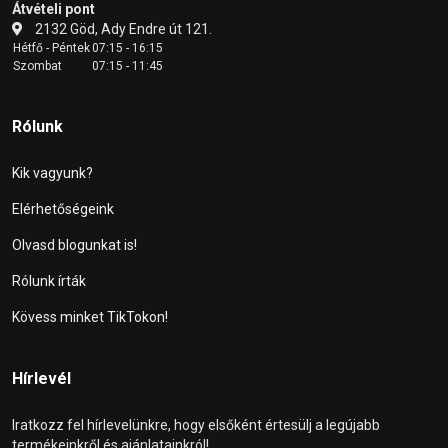
Átvételi pont
2132 Göd, Ady Endre út 121.
Hétfő - Péntek
07:15 - 16:15
Szombat
07:15 - 11:45
Rólunk
Kik vagyunk?
Elérhetőségeink
Olvasd blogunkat is!
Rólunk írták
Kövess minket TikTokon!
Hírlevél
Iratkozz fel hírlevelünkre, hogy elsőként értesülj a legújabb
termékeinkről és ajánlatainkról!