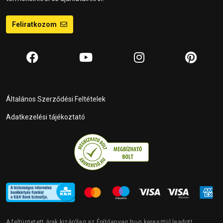
Feliratkozom
Általános Szerződési Feltételek
Adatkezelési tájékoztató
A feltüntetett árak kizárólag az Építőanyag.hu-n keresztül leadott