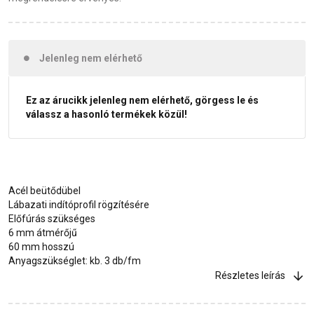
Jelenleg nem elérhető
Ez az árucikk jelenleg nem elérhető, görgess le és
válassz a hasonló termékek közül!
Acél beütődübel
Lábazati indítóprofil rögzítésére
Előfúrás szükséges
6 mm átmérőjű
60 mm hosszú
Anyagszükséglet: kb. 3 db/fm
Részletes leírás