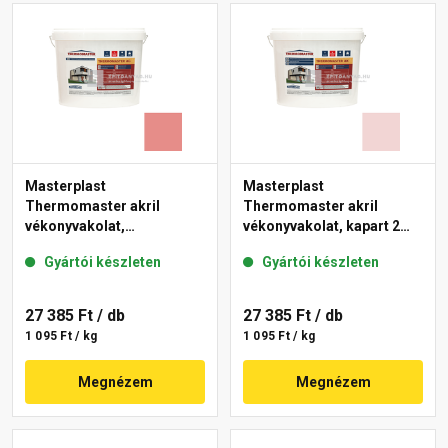
Masterplast
Masterplast
Thermomaster akril
Thermomaster akril
vékonyvakolat,
vékonyvakolat, kapart 2
gördülőszemcsés 2 mm
mm 25-F 25 kg
Gyártói készleten
Gyártói készleten
22-D 25 kg
27 385 Ft
/ db
27 385 Ft
/ db
1 095 Ft / kg
1 095 Ft / kg
Megnézem
Megnézem