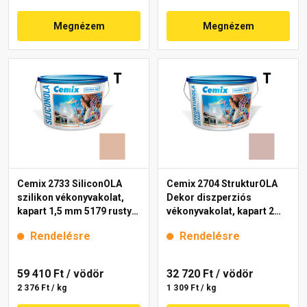
Megnézem
Megnézem
Cemix 2733 SiliconOLA
Cemix 2704 StrukturOLA
szilikon vékonyvakolat,
Dekor diszperziós
kapart 1,5 mm 5179 rusty
vékonyvakolat, kapart 2
25 kg
mm 5153 rusty 25 kg
Rendelésre
Rendelésre
59 410 Ft
/ vödör
32 720 Ft
/ vödör
2 376 Ft / kg
1 309 Ft / kg