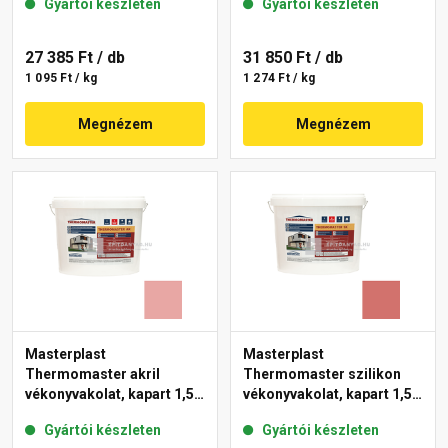
Gyártói készleten
Gyártói készleten
27 385 Ft
/ db
31 850 Ft
/ db
1 095 Ft / kg
1 274 Ft / kg
Megnézem
Megnézem
Masterplast
Masterplast
Thermomaster akril
Thermomaster szilikon
vékonyvakolat, kapart 1,5
vékonyvakolat, kapart 1,5
mm 21-E 25 kg
mm 22-C 25 kg
Gyártói készleten
Gyártói készleten