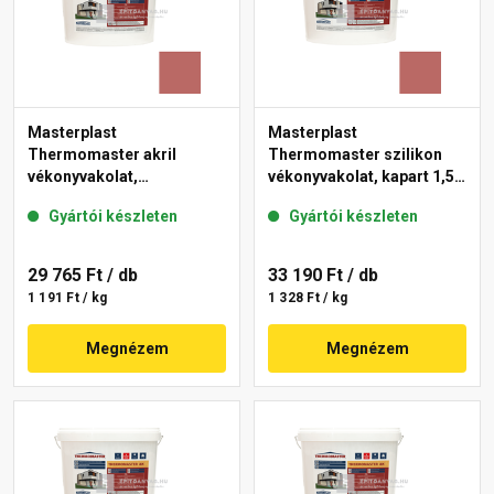
Masterplast
Masterplast
Thermomaster akril
Thermomaster szilikon
vékonyvakolat,
vékonyvakolat, kapart 1,5
gördülőszemcsés 2 mm
mm 21-C 25 kg
Gyártói készleten
Gyártói készleten
21-C 25 kg
29 765 Ft
/ db
33 190 Ft
/ db
1 191 Ft / kg
1 328 Ft / kg
Megnézem
Megnézem