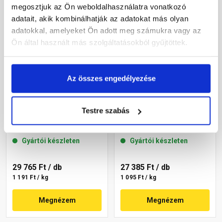
megosztjuk az Ön weboldalhasználatra vonatkozó
adatait, akik kombinálhatják az adatokat más olyan
adatokkal, amelyeket Ön adott meg számukra vagy az
Ön által használt más szolgáltatásokból gyűjtöttek.
Az összes engedélyezése
Masterplast
Masterplast
Testre szabás
Thermomaster akril
Thermomaster akril
vékonyvakolat, kapart 2
vékonyvakolat, kapart 2
mm 22-C 25 kg
mm 22-D 25 kg
Gyártói készleten
Gyártói készleten
29 765 Ft
/ db
27 385 Ft
/ db
1 191 Ft / kg
1 095 Ft / kg
Megnézem
Megnézem