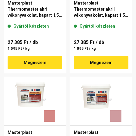
Masterplast
Masterplast
Thermomaster akril
Thermomaster akril
vékonyvakolat, kapart 1,5
vékonyvakolat, kapart 1,5
mm 21-D 25 kg
mm 25-F 25 kg
Gyártói készleten
Gyártói készleten
27 385 Ft
/ db
27 385 Ft
/ db
1 095 Ft / kg
1 095 Ft / kg
Megnézem
Megnézem
Masterplast
Masterplast