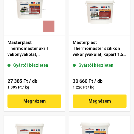
Masterplast
Masterplast
Thermomaster akril
Thermomaster szilikon
vékonyvakolat,
vékonyvakolat, kapart 1,5
gördülőszemcsés 2 mm
mm fehér 25 kg
Gyártói készleten
Gyártói készleten
21-D 25 kg
27 385 Ft
/ db
30 660 Ft
/ db
1 095 Ft / kg
1 226 Ft / kg
Megnézem
Megnézem