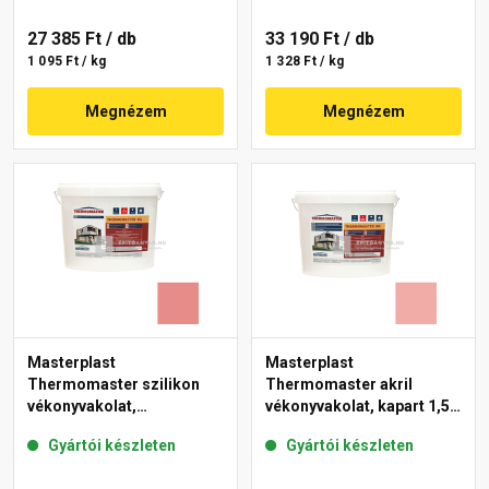
27 385 Ft
/ db
33 190 Ft
/ db
1 095 Ft / kg
1 328 Ft / kg
Megnézem
Megnézem
Masterplast
Masterplast
Thermomaster szilikon
Thermomaster akril
vékonyvakolat,
vékonyvakolat, kapart 1,5
gördülőszemcsés 2 mm
mm 22-E 25 kg
Gyártói készleten
Gyártói készleten
22-D 25 kg