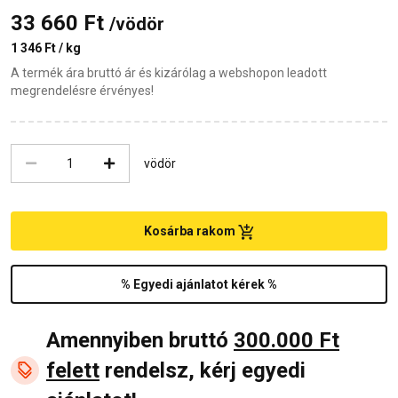
33 660 Ft
/vödör
1 346 Ft / kg
A termék ára bruttó ár és kizárólag a webshopon leadott
megrendelésre érvényes!
vödör
Kosárba rakom
% Egyedi ajánlatot kérek %
Amennyiben bruttó
300.000 Ft
felett
rendelsz, kérj egyedi