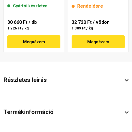
mm 22-E 25 kg
mm 6341 intense 25 kg
Rendelésre
Gyártói készleten
30 660 Ft
/ db
32 720 Ft
/ vödör
1 226 Ft / kg
1 309 Ft / kg
Megnézem
Megnézem
Részletes leírás
Termékinformáció