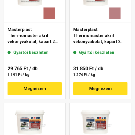
Masterplast
Masterplast
Thermomaster akril
Thermomaster akril
vékonyvakolat, kapart 2
vékonyvakolat, kapart 2
mm 21-C 25 kg
mm 25-C 25 kg
Gyártói készleten
Gyártói készleten
29 765 Ft
/ db
31 850 Ft
/ db
1 191 Ft / kg
1 274 Ft / kg
Megnézem
Megnézem