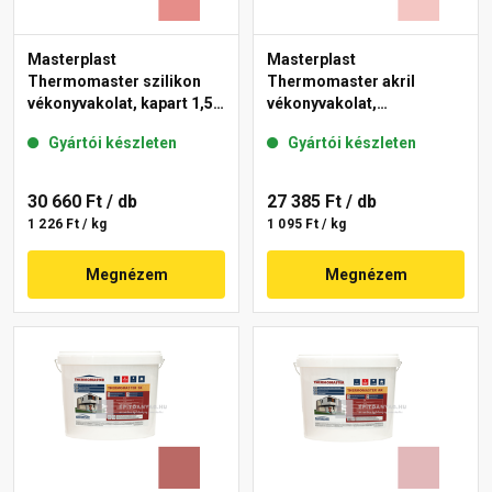
Masterplast
Masterplast
Thermomaster szilikon
Thermomaster akril
vékonyvakolat, kapart 1,5
vékonyvakolat,
mm 22-D 25 kg
gördülőszemcsés 2 mm
Gyártói készleten
Gyártói készleten
21-F 25 kg
30 660 Ft
/ db
27 385 Ft
/ db
1 226 Ft / kg
1 095 Ft / kg
Megnézem
Megnézem