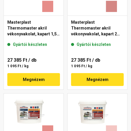
Masterplast
Masterplast
Thermomaster akril
Thermomaster akril
vékonyvakolat, kapart 1,5
vékonyvakolat, kapart 2
mm 22-D 25 kg
mm 21-D 25 kg
Gyártói készleten
Gyártói készleten
27 385 Ft
/ db
27 385 Ft
/ db
1 095 Ft / kg
1 095 Ft / kg
Megnézem
Megnézem