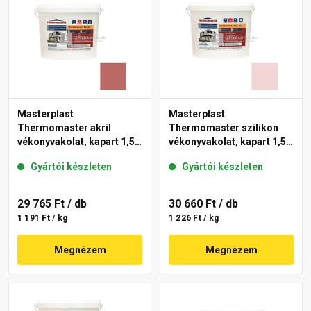
Masterplast
Masterplast
Thermomaster akril
Thermomaster szilikon
vékonyvakolat, kapart 1,5
vékonyvakolat, kapart 1,5
mm 21-C 25 kg
mm 25-F 25 kg
Gyártói készleten
Gyártói készleten
29 765 Ft
/ db
30 660 Ft
/ db
1 191 Ft / kg
1 226 Ft / kg
Megnézem
Megnézem