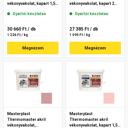
vékonyvakolat, kapart 1,5
vékonyvakolat, kapart 2
mm 21-F 25 kg
mm 22-E 25 kg
Gyártói készleten
Gyártói készleten
30 660 Ft
/ db
27 385 Ft
/ db
1 226 Ft / kg
1 095 Ft / kg
Megnézem
Megnézem
Masterplast
Masterplast
Thermomaster akril
Thermomaster akril
vékonyvakolat,
vékonyvakolat, kapart 1,5