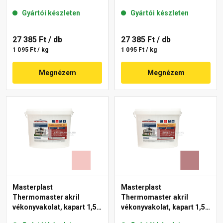
gördülőszemcsés 2 mm
mm 22-F 25 kg
Gyártói készleten
Gyártói készleten
25-D 25 kg
27 385 Ft
/ db
27 385 Ft
/ db
1 095 Ft / kg
1 095 Ft / kg
Megnézem
Megnézem
Masterplast
Masterplast
Thermomaster akril
Thermomaster akril
vékonyvakolat, kapart 1,5
vékonyvakolat, kapart 1,5
mm 21-F 25 kg
mm 25-C 25 kg