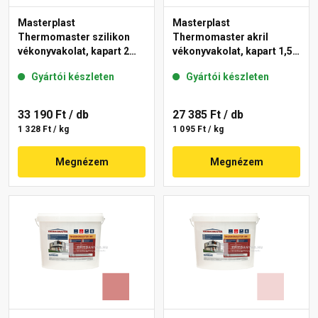
Masterplast
Masterplast
Thermomaster szilikon
Thermomaster akril
vékonyvakolat, kapart 2
vékonyvakolat, kapart 1,5
mm 21-C 25 kg
mm 25-E 25 kg
Gyártói készleten
Gyártói készleten
33 190 Ft
/ db
27 385 Ft
/ db
1 328 Ft / kg
1 095 Ft / kg
Megnézem
Megnézem