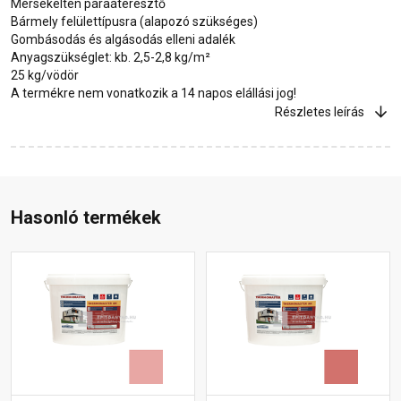
Mérsékelten páraáteresztő
Bármely felülettípusra (alapozó szükséges)
Gombásodás és algásodás elleni adalék
Anyagszükséglet: kb. 2,5-2,8 kg/m²
25 kg/vödör
A termékre nem vonatkozik a 14 napos elállási jog!
Részletes leírás
Hasonló termékek