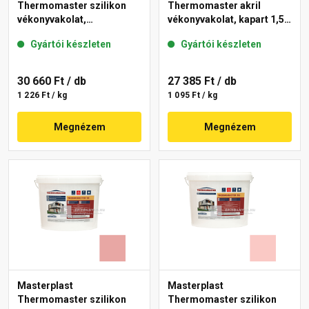
Thermomaster szilikon
Thermomaster akril
vékonyvakolat,
vékonyvakolat, kapart 1,5
gördülőszemcsés 2 mm
mm 25-D 25 kg
Gyártói készleten
Gyártói készleten
21-D 25 kg
30 660 Ft
/ db
27 385 Ft
/ db
1 226 Ft / kg
1 095 Ft / kg
Megnézem
Megnézem
Masterplast
Masterplast
Thermomaster szilikon
Thermomaster szilikon