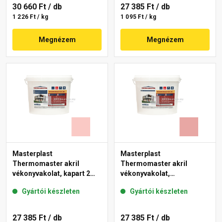
30 660 Ft
/ db
27 385 Ft
/ db
1 226 Ft / kg
1 095 Ft / kg
Megnézem
Megnézem
Masterplast
Masterplast
Thermomaster akril
Thermomaster akril
vékonyvakolat, kapart 2
vékonyvakolat,
mm 22-F 25 kg
gördülőszemcsés 2 mm
Gyártói készleten
Gyártói készleten
21-E 25 kg
27 385 Ft
/ db
27 385 Ft
/ db