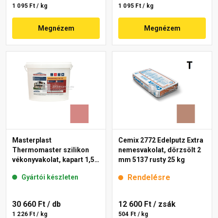
1 095 Ft / kg
1 095 Ft / kg
Megnézem
Megnézem
Masterplast
Cemix 2772 Edelputz Extra
Thermomaster szilikon
nemesvakolat, dörzsölt 2
vékonyvakolat, kapart 1,5
mm 5137 rusty 25 kg
mm 21-D 25 kg
Rendelésre
Gyártói készleten
30 660 Ft
/ db
12 600 Ft
/ zsák
1 226 Ft / kg
504 Ft / kg