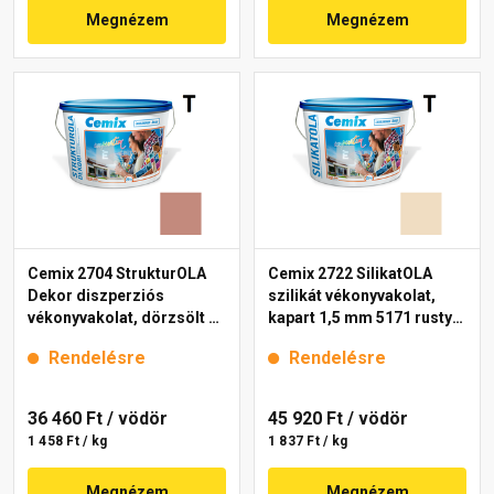
Megnézem
Megnézem
Cemix 2704 StrukturOLA
Cemix 2722 SilikatOLA
Dekor diszperziós
szilikát vékonyvakolat,
vékonyvakolat, dörzsölt 2
kapart 1,5 mm 5171 rusty
mm 5147 rusty 25 kg
25 kg
Rendelésre
Rendelésre
36 460 Ft
/ vödör
45 920 Ft
/ vödör
1 458 Ft / kg
1 837 Ft / kg
Megnézem
Megnézem