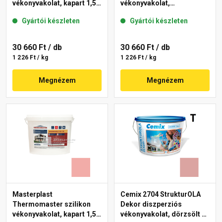
vékonyvakolat, kapart 1,5
vékonyvakolat,
mm 21-E 25 kg
gördülőszemcsés 2 mm
Gyártói készleten
Gyártói készleten
22-F 25 kg
30 660 Ft
/ db
30 660 Ft
/ db
1 226 Ft / kg
1 226 Ft / kg
Megnézem
Megnézem
Masterplast
Cemix 2704 StrukturOLA
Thermomaster szilikon
Dekor diszperziós
vékonyvakolat, kapart 1,5
vékonyvakolat, dörzsölt 2