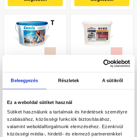
Cemix 2704 StrukturOLA
Masterplast
Dekor diszperziós
Thermomaster szilikon
Beleegyezés
Részletek
A sütikről
vékonyvakolat, kapart 1,5
vékonyvakolat, kapart 1,5
mm 5177 rusty 25 kg
mm 22-F 25 kg
Rendelésre
Gyártói készleten
Ez a weboldal sütiket használ
36 460 Ft
/ vödör
30 660 Ft
/ db
Sütiket használunk a tartalmak és hirdetések személyre
1 458 Ft / kg
1 226 Ft / kg
szabásához, közösségi funkciók biztosításához,
valamint weboldalforgalmunk elemzéséhez. Ezenkívül
Megnézem
Megnézem
közösségi média-, hirdető- és elemező partnereinkkel