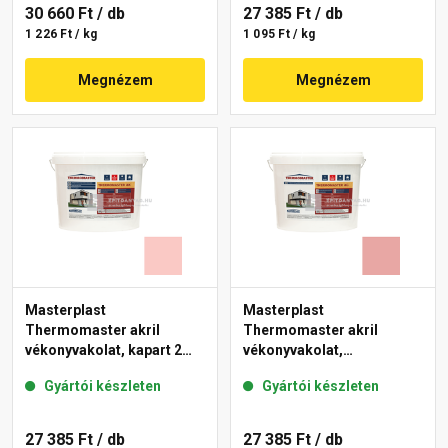
30 660 Ft
/ db
27 385 Ft
/ db
1 226 Ft / kg
1 095 Ft / kg
Megnézem
Megnézem
Masterplast
Masterplast
Thermomaster akril
Thermomaster akril
vékonyvakolat, kapart 2
vékonyvakolat,
mm 22-F 25 kg
gördülőszemcsés 2 mm
Gyártói készleten
Gyártói készleten
21-E 25 kg
27 385 Ft
/ db
27 385 Ft
/ db