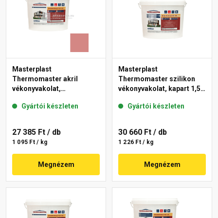
Masterplast
Masterplast
Thermomaster akril
Thermomaster szilikon
vékonyvakolat,
vékonyvakolat, kapart 1,5
gördülőszemcsés 2 mm
mm fehér 25 kg
Gyártói készleten
Gyártói készleten
21-D 25 kg
27 385 Ft
/ db
30 660 Ft
/ db
1 095 Ft / kg
1 226 Ft / kg
Megnézem
Megnézem