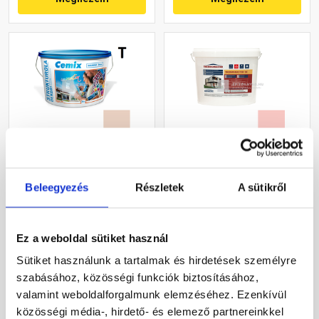
Cemix 2704 StrukturOLA
Masterplast
Dekor diszperziós
Thermomaster szilikon
Beleegyezés
Részletek
A sütikről
vékonyvakolat, kapart 1,5
vékonyvakolat, kapart 1,5
mm 5177 rusty 25 kg
mm 22-F 25 kg
Rendelésre
Gyártói készleten
Ez a weboldal sütiket használ
36 460 Ft
/ vödör
30 660 Ft
/ db
Sütiket használunk a tartalmak és hirdetések személyre
1 458 Ft / kg
1 226 Ft / kg
szabásához, közösségi funkciók biztosításához,
valamint weboldalforgalmunk elemzéséhez. Ezenkívül
Megnézem
Megnézem
közösségi média-, hirdető- és elemező partnereinkkel