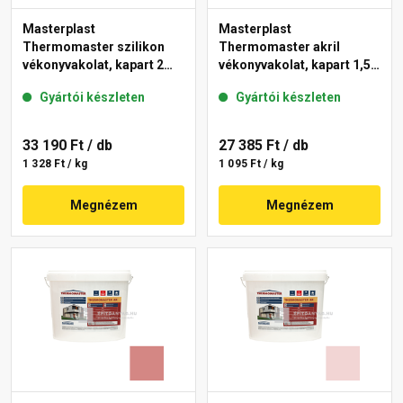
Masterplast
Masterplast
Thermomaster szilikon
Thermomaster akril
vékonyvakolat, kapart 2
vékonyvakolat, kapart 1,5
mm 21-C 25 kg
mm 25-E 25 kg
Gyártói készleten
Gyártói készleten
33 190 Ft
/ db
27 385 Ft
/ db
1 328 Ft / kg
1 095 Ft / kg
Megnézem
Megnézem