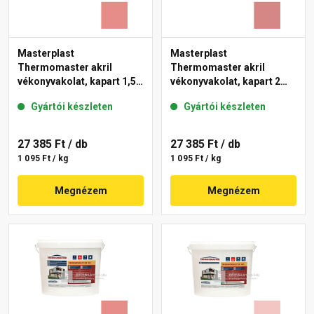
Masterplast
Masterplast
Thermomaster akril
Thermomaster akril
vékonyvakolat, kapart 1,5
vékonyvakolat, kapart 2
mm 22-D 25 kg
mm 21-D 25 kg
Gyártói készleten
Gyártói készleten
27 385 Ft
/ db
27 385 Ft
/ db
1 095 Ft / kg
1 095 Ft / kg
Megnézem
Megnézem