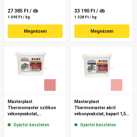
27 385 Ft
/ db
33 190 Ft
/ db
1 095 Ft / kg
1 328 Ft / kg
Megnézem
Megnézem
Masterplast
Masterplast
Thermomaster szilikon
Thermomaster akril
vékonyvakolat,
vékonyvakolat, kapart 1,5
gördülőszemcsés 2 mm
mm 22-E 25 kg
Gyártói készleten
Gyártói készleten
22-D 25 kg