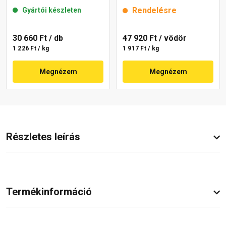
mm 22-E 25 kg
25 kg
Rendelésre
Gyártói készleten
30 660 Ft
/ db
47 920 Ft
/ vödör
1 226 Ft / kg
1 917 Ft / kg
Megnézem
Megnézem
Részletes leírás
Termékinformáció