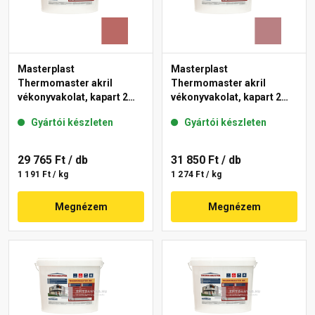
Masterplast
Masterplast
Thermomaster akril
Thermomaster akril
vékonyvakolat, kapart 2
vékonyvakolat, kapart 2
mm 21-C 25 kg
mm 25-C 25 kg
Gyártói készleten
Gyártói készleten
29 765 Ft
/ db
31 850 Ft
/ db
1 191 Ft / kg
1 274 Ft / kg
Megnézem
Megnézem