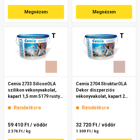
Megnézem
Megnézem
Cemix 2733 SiliconOLA
Cemix 2704 StrukturOLA
szilikon vékonyvakolat,
Dekor diszperziós
kapart 1,5 mm 5179 rusty
vékonyvakolat, kapart 2
25 kg
mm 5153 rusty 25 kg
Rendelésre
Rendelésre
59 410 Ft
/ vödör
32 720 Ft
/ vödör
2 376 Ft / kg
1 309 Ft / kg