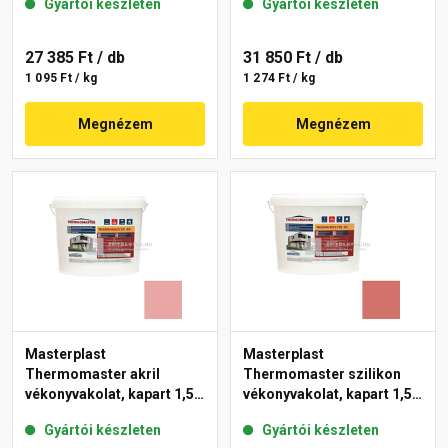
Gyártói készleten
Gyártói készleten
27 385 Ft
/ db
31 850 Ft
/ db
1 095 Ft / kg
1 274 Ft / kg
Megnézem
Megnézem
Masterplast
Masterplast
Thermomaster akril
Thermomaster szilikon
vékonyvakolat, kapart 1,5
vékonyvakolat, kapart 1,5
mm 21-E 25 kg
mm 22-C 25 kg
Gyártói készleten
Gyártói készleten