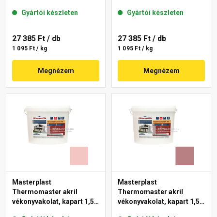
gördülőszemcsés 2 mm
mm 22-F 25 kg
Gyártói készleten
Gyártói készleten
25-D 25 kg
27 385 Ft
/ db
27 385 Ft
/ db
1 095 Ft / kg
1 095 Ft / kg
Megnézem
Megnézem
Masterplast
Masterplast
Thermomaster akril
Thermomaster akril
vékonyvakolat, kapart 1,5
vékonyvakolat, kapart 1,5
mm 21-F 25 kg
mm 25-C 25 kg