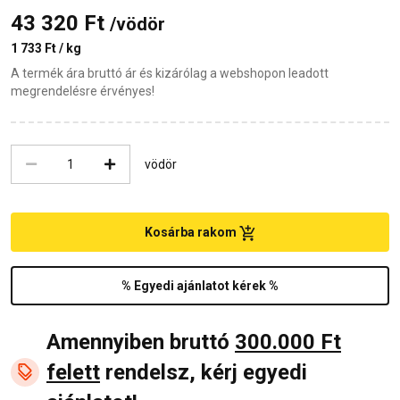
43 320 Ft
/vödör
1 733 Ft / kg
A termék ára bruttó ár és kizárólag a webshopon leadott
megrendelésre érvényes!
vödör
Kosárba rakom
% Egyedi ajánlatot kérek %
Amennyiben bruttó
300.000 Ft
felett
rendelsz, kérj egyedi