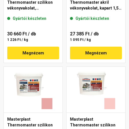
Thermomaster szilikon
Thermomaster akril
vékonyvakolat,
vékonyvakolat, kapart 1,5
gördülőszemcsés 2 mm
mm 25-D 25 kg
Gyártói készleten
Gyártói készleten
21-D 25 kg
30 660 Ft
/ db
27 385 Ft
/ db
1 226 Ft / kg
1 095 Ft / kg
Megnézem
Megnézem
Masterplast
Masterplast
Thermomaster szilikon
Thermomaster szilikon