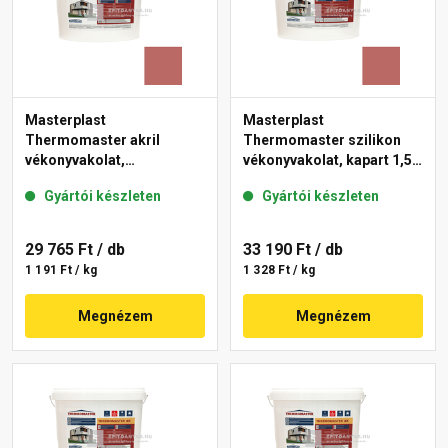
Masterplast
Masterplast
Thermomaster akril
Thermomaster szilikon
vékonyvakolat,
vékonyvakolat, kapart 1,5
gördülőszemcsés 2 mm
mm 21-C 25 kg
Gyártói készleten
Gyártói készleten
21-C 25 kg
29 765 Ft
/ db
33 190 Ft
/ db
1 191 Ft / kg
1 328 Ft / kg
Megnézem
Megnézem