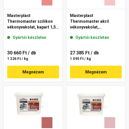
Masterplast
Masterplast
Thermomaster szilikon
Thermomaster akril
vékonyvakolat, kapart 1,5
vékonyvakolat,
mm 22-D 25 kg
gördülőszemcsés 2 mm
Gyártói készleten
Gyártói készleten
21-F 25 kg
30 660 Ft
/ db
27 385 Ft
/ db
1 226 Ft / kg
1 095 Ft / kg
Megnézem
Megnézem