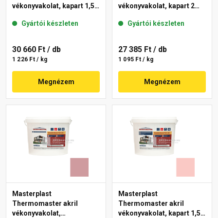
vékonyvakolat, kapart 1,5
vékonyvakolat, kapart 2
mm 21-F 25 kg
mm 22-E 25 kg
Gyártói készleten
Gyártói készleten
30 660 Ft
/ db
27 385 Ft
/ db
1 226 Ft / kg
1 095 Ft / kg
Megnézem
Megnézem
Masterplast
Masterplast
Thermomaster akril
Thermomaster akril
vékonyvakolat,
vékonyvakolat, kapart 1,5