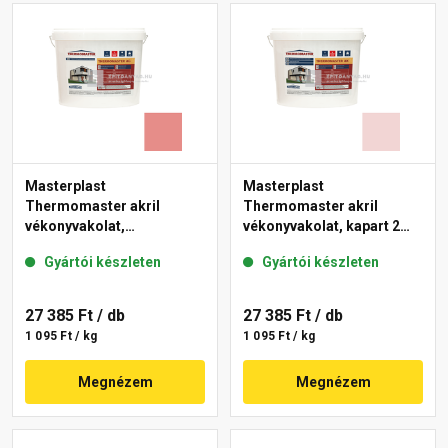
Masterplast
Masterplast
Thermomaster akril
Thermomaster akril
vékonyvakolat,
vékonyvakolat, kapart 2
gördülőszemcsés 2 mm
mm 25-F 25 kg
Gyártói készleten
Gyártói készleten
22-D 25 kg
27 385 Ft
/ db
27 385 Ft
/ db
1 095 Ft / kg
1 095 Ft / kg
Megnézem
Megnézem