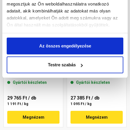
megosztjuk az Ön weboldalhasználatra vonatkozó
adatait, akik kombinálhatják az adatokat más olyan
adatokkal, amelyeket Ön adott meg számukra vagy az
Ön által használt más szolgáltatásokból gyűjtöttek.
Az összes engedélyezése
Masterplast
Masterplast
Testre szabás
Thermomaster akril
Thermomaster akril
vékonyvakolat, kapart 2
vékonyvakolat, kapart 2
mm 22-C 25 kg
mm 22-D 25 kg
Gyártói készleten
Gyártói készleten
29 765 Ft
/ db
27 385 Ft
/ db
1 191 Ft / kg
1 095 Ft / kg
Megnézem
Megnézem