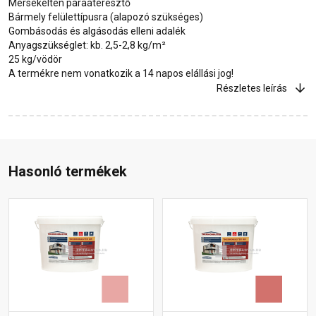
Mérsékelten páraáteresztő
Bármely felülettípusra (alapozó szükséges)
Gombásodás és algásodás elleni adalék
Anyagszükséglet: kb. 2,5-2,8 kg/m²
25 kg/vödör
A termékre nem vonatkozik a 14 napos elállási jog!
Részletes leírás
Hasonló termékek