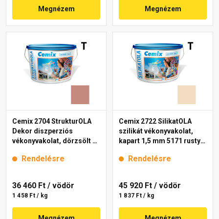
Megnézem
Megnézem
Cemix 2704 StrukturOLA
Cemix 2722 SilikatOLA
Dekor diszperziós
szilikát vékonyvakolat,
vékonyvakolat, dörzsölt 2
kapart 1,5 mm 5171 rusty
mm 5147 rusty 25 kg
25 kg
Rendelésre
Rendelésre
36 460 Ft
/ vödör
45 920 Ft
/ vödör
1 458 Ft / kg
1 837 Ft / kg
Megnézem
Megnézem