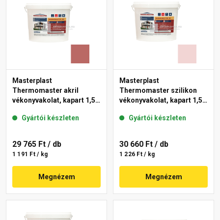
Masterplast
Masterplast
Thermomaster akril
Thermomaster szilikon
vékonyvakolat, kapart 1,5
vékonyvakolat, kapart 1,5
mm 21-C 25 kg
mm 25-F 25 kg
Gyártói készleten
Gyártói készleten
29 765 Ft
/ db
30 660 Ft
/ db
1 191 Ft / kg
1 226 Ft / kg
Megnézem
Megnézem