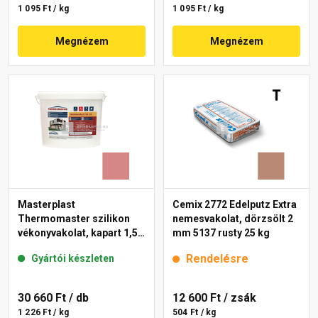
1 095 Ft / kg
1 095 Ft / kg
Megnézem
Megnézem
Masterplast
Cemix 2772 Edelputz Extra
Thermomaster szilikon
nemesvakolat, dörzsölt 2
vékonyvakolat, kapart 1,5
mm 5137 rusty 25 kg
mm 21-D 25 kg
Rendelésre
Gyártói készleten
30 660 Ft
/ db
12 600 Ft
/ zsák
1 226 Ft / kg
504 Ft / kg