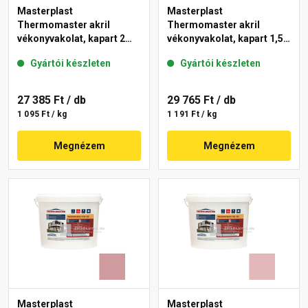
Masterplast
Masterplast
Thermomaster akril
Thermomaster akril
vékonyvakolat, kapart 2
vékonyvakolat, kapart 1,5
mm 21-E 25 kg
mm 22-C 25 kg
Gyártói készleten
Gyártói készleten
27 385 Ft
/ db
29 765 Ft
/ db
1 095 Ft / kg
1 191 Ft / kg
Megnézem
Megnézem
Masterplast
Masterplast