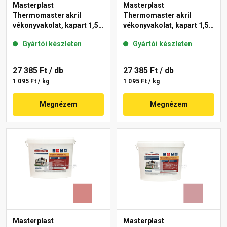
Masterplast
Masterplast
Thermomaster akril
Thermomaster akril
vékonyvakolat, kapart 1,5
vékonyvakolat, kapart 1,5
mm 21-D 25 kg
mm 25-F 25 kg
Gyártói készleten
Gyártói készleten
27 385 Ft
/ db
27 385 Ft
/ db
1 095 Ft / kg
1 095 Ft / kg
Megnézem
Megnézem
Masterplast
Masterplast