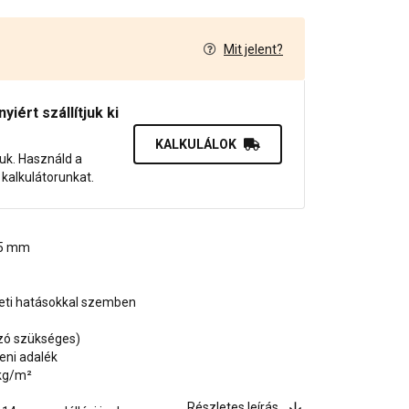
Mit jelent?
7
iért szállítjuk ki
KALKULÁLOK
juk. Használd a
dő kalkulátorunkat.
1,5 mm
zeti hatásokkal szemben
ozó szükséges)
eni adalék
 kg/m²
Részletes leírás