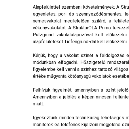
Alapfelülettel szembeni követelmények: A Stru
egyenletes, por- és szennyeződésmentes, leg
nemesvakolat megfelelően szilárd, a felülete
vékonyvakolatot. A StrukturOLA Primo tervezett
Putzgrund vakolatalapozóval kell előkezelni
alapfelületeket Tiefengrund-dal kell előkezelni.
Kérjük, hogy a vakolat színét a feldolgozás e
módunkban elfogadni. Hőszigetelő rendszerek 
figyelembe kell venni a színhez tartozó világos
értéke műgyanta kötőanyagú vakolatok esetébe
Felhívjuk figyelmét, amennyiben a színt jelö
Amennyiben a jelölés a képen nincsen feltüntet
miatt.
Igyekeztünk minden technikailag lehetséges mó
monitorok és telefonok kijelzőin megjelenő szí