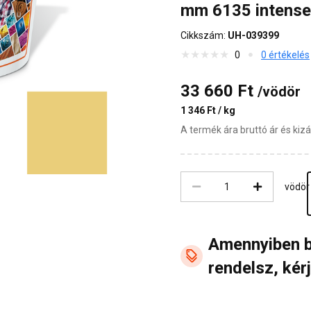
mm 6135 intense
Cikkszám:
UH-039399
0
0 értékelés
33 660 Ft
/vödör
1 346 Ft / kg
A termék ára bruttó ár és ki
vödör
Amennyiben 
rendelsz, kérj