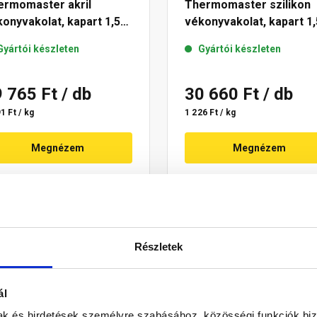
ermomaster akril
Thermomaster szilikon
onyvakolat, kapart 1,5
vékonyvakolat, kapart 1,
 07-D 25 kg
mm 15-D 25 kg
Gyártói készleten
Gyártói készleten
9 765 Ft
/ db
30 660 Ft
/ db
1 Ft / kg
1 226 Ft / kg
Megnézem
Megnézem
Részletek
ál
mak és hirdetések személyre szabásához, közösségi funkciók biz