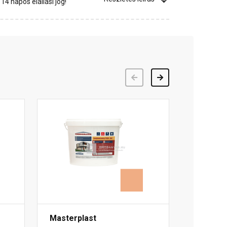
4 napos elállási jog!
Előző
Következő
Masterplast