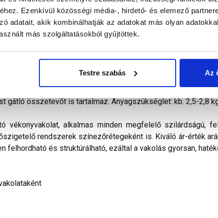
hez. Ezenkívül közösségi média-, hirdető- és elemező partner
zó adatait, akik kombinálhatják az adatokat más olyan adatokka
alál a termékkel kapcsolatban. Kérjük, figyelmesen olvassa el!
sznált más szolgáltatásokból gyűjtöttek.
őkevert, kapart hatású diszperziós bázisú, ﬁnomszemcsés
vitelezhető és az ára miatt is a polisztirolos hőszigetelés
Testre szabás
Az 
ilag nem páraáteresztő. Vizes diszperziós kötőanyagot, időjá
álasztékában pasztell és intenzív színek egyaránt megtalálható
st gátló összetevőt is tartalmaz. Anyagszükséglet: kb. 2,5-2,8 k
tó vékonyvakolat, alkalmas minden megfelelő szilárdságú, fel
hőszigetelő rendszerek színezőrétegeként is. Kiváló ár-érték arán
n felhordható és struktúrálható, ezáltal a vakolás gyorsan, haték
vakolataként