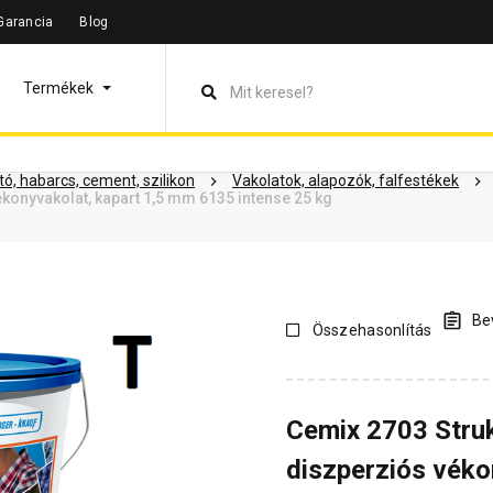
Garancia
Blog
leírás
Termékinformáció
Dokumentumok
Vásárlói vélem
Termékek
ó, habarcs, cement, szilikon
Vakolatok, alapozók, falfestékek
konyvakolat, kapart 1,5 mm 6135 intense 25 kg
Bev
Összehasonlítás
Cemix 2703 Stru
diszperziós véko