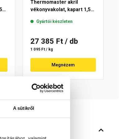
Thermomaster akril
5
vékonyvakolat, kapart 1,5
mm 11-C 25 kg
Gyártói készleten
27 385 Ft
/ db
1 095 Ft / kg
Megnézem
A sütikről
tosításához, valamint