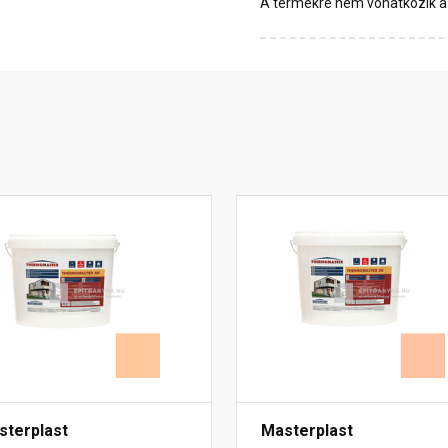
A termékre nem vonatkozik a 1
sterplast
Masterplast