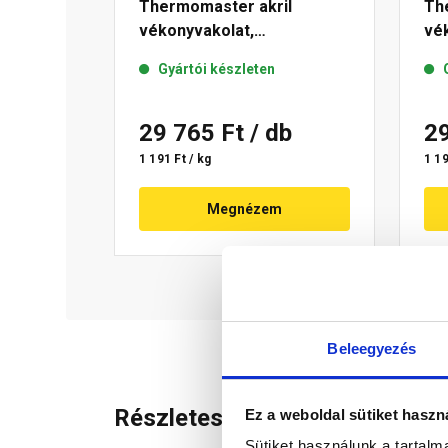
Thermomaster akril
Th
vékonyvakolat,
vék
gördülőszemcsés 2 mm 01-
mm
Gyártói készleten
E 25 kg
29 765 Ft
/ db
2
1 191 Ft / kg
1 19
Megnézem
Beleegyezés
Részletes leírás
Ez a weboldal sütiket haszn
Sütiket használunk a tartal