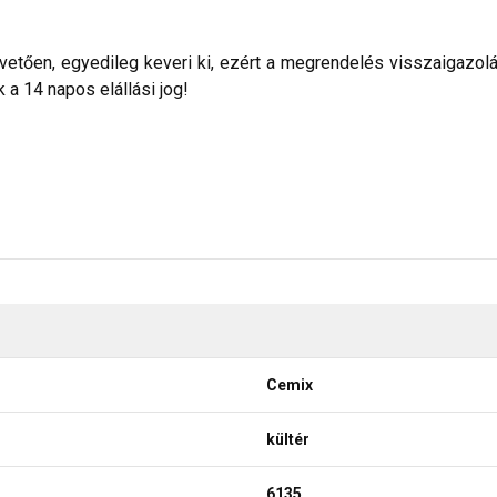
etően, egyedileg keveri ki, ezért a megrendelés visszaigazolása 
a 14 napos elállási jog!
Cemix
kültér
6135