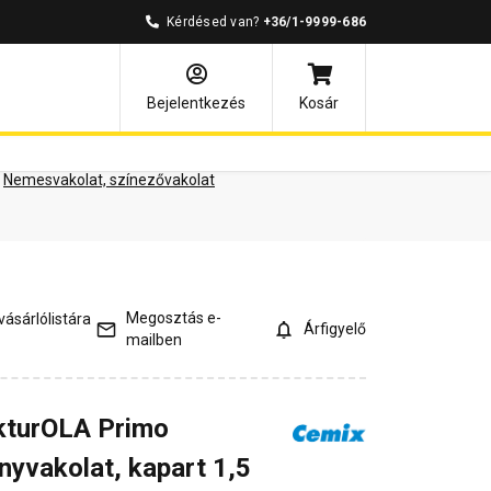
Kérdésed van?
+36/1-9999-686
ények
Kérdések és válaszok
Bejelentkezés
Kosár
Nemesvakolat, színezővakolat
Megosztás e-
ásárlólistára
Árfigyelő
mailben
kturOLA Primo
nyvakolat, kapart 1,5