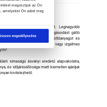
einkkel megosztjuk az Ön
l, amelyeket Ön adott meg
 vékonyvakolat. vékonyvakolat. Legnagyobb
ek kedvelt színezővakolata. Algásodást gátló
összes engedélyezése
rásálló pigmenteket, ásványi töltőanyagot és
k, ezáltal kellemes színharmónia vagy izgalmas
g/m².
ületi simaságú ásványi eredetű alapvakolatra,
ya, és időjárásállósága miatt kiemelten ajánljuk
onyan kivitelezhető.