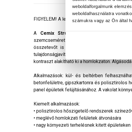
weboldalforgalmunk elemzésé
weboldalhasználatra vonatko
FIGYELEM! A leírás végén fontos információkat t
számukra vagy az Ön által ha
A
Cemix StrukturOLA Primo
gyárilag el
szemcseméret: 1,5 mm. Viszonylag könnyen ki
összetevőt is tartalmaz. Az anyag gyakorlat
tulajdonságjavító adalékokat tartalmaz. Színv
kontraszt alakítható ki a homlokzaton. Algásodá
Alkalmazások: kül- és beltérben felhasználha
betonfelületre, gipszkartonra és polisztirolos 
panel épületek felújításánához. A vakolat könnye
Kiemelt alkalmazások:
• polisztirolos hőszigetelő rendszerek színező
• meglévő homlokzati felületek átvonására
• nagy környezeti terhelésnek kitett épületeken