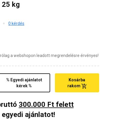
 25 kg
0 kérdés
zárólag a webshopon leadott megrendelésre érvényes!
% Egyedi ajánlatot
Kosárba
kérek %
rakom
bruttó
300.000 Ft felett
 egyedi ajánlatot!