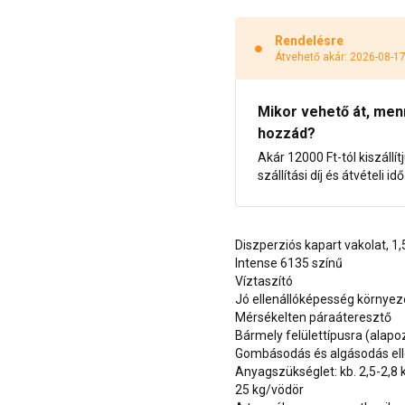
Rendelésre
Átvehető akár: 2026-08-1
Mikor vehető át, menny
hozzád?
Akár 12000 Ft-tól kiszállít
szállítási díj és átvételi i
Diszperziós kapart vakolat, 
Intense 6135 színű
Víztaszító
Jó ellenállóképesség környe
Mérsékelten páraáteresztő
Bármely felülettípusra (alap
Gombásodás és algásodás ell
Anyagszükséglet: kb. 2,5-2,8
25 kg/vödör