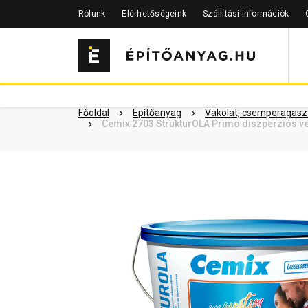
Rólunk
Elérhetőségeink
Szállítási információk
Szükséged lehet rá
Részletes 
Kapcsolódó cikkek
Főoldal
Építőanyag
Vakolat, csemperagaszt
Cemix 2703 StrukturOLA Primo diszperziós vé