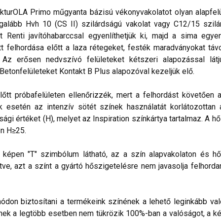
kturOLA Primo műgyanta bázisú vékonyvakolatot olyan alapfelül
alább Hvh 10 (CS II) szilárdságú vakolat vagy C12/15 szilá
t Renti javítóhabarccsal egyenlíthetjük ki, majd a sima egye
 felhordása előtt a laza rétegeket, festék maradványokat távo
. Az erősen nedvszívó felületeket kétszeri alapozással lá
 Betonfelületeket Kontakt B Plus alapozóval kezeljük elő.
lőtt próbafelületen ellenőrizzék, mert a felhordást követően 
esetén az intenzív sötét színek használatát korlátozottan ajá
sági értéket (H), melyet az Inspiration színkártya tartalmaz. A h
n H≥25.
lő képen "T" szimbólum látható, az a szín alapvakolaton és hő
ve, azt a színt a gyártó hőszigetelésre nem javasolja felhorda
don biztosítani a termékeink színének a lehető leginkább val
nek a legtöbb esetben nem tükrözik 100%-ban a valóságot, a ké