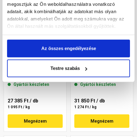
megosztjuk az Ön weboldalhasználatra vonatkozó
adatait, akik kombinálhatják az adatokat más olyan
adatokkal, amelyeket Ön adott meg számukra vagy az
Ön által használt más szolgáltatásokból gyűjtöttek.
Az összes engedélyezése
Masterplast
Masterplast
Thermomaster akril
Thermomaster akril
Testre szabás
vékonyvakolat,
vékonyvakolat,
gördülőszemcsés 2 mm
gördülőszemcsés 2 mm
Gyártói készleten
Gyártói készleten
16-C 25 kg
07-C 25 kg
27 385 Ft
/ db
31 850 Ft
/ db
1 095 Ft / kg
1 274 Ft / kg
Megnézem
Megnézem