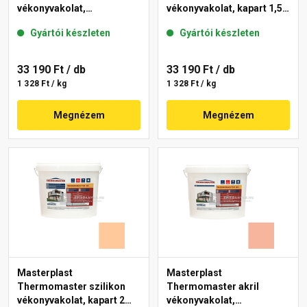
vékonyvakolat,
vékonyvakolat, kapart 1,5
gördülőszemcsés 2 mm
mm 15-C 25 kg
Gyártói készleten
Gyártói készleten
10-C 25 kg
33 190 Ft
/ db
33 190 Ft
/ db
1 328 Ft / kg
1 328 Ft / kg
Megnézem
Megnézem
Masterplast
Masterplast
Thermomaster szilikon
Thermomaster akril
vékonyvakolat, kapart 2
vékonyvakolat,