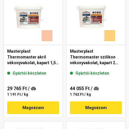
Masterplast
Masterplast
Thermomaster akril
Thermomaster szilikon
vékonyvakolat, kapart 1,5
vékonyvakolat, kapart 2
mm 11-D 25 kg
mm 01-C 25 kg
Gyártói készleten
Gyártói készleten
29 765 Ft
/ db
44 055 Ft
/ db
1 191 Ft / kg
1 762 Ft / kg
Megnézem
Megnézem