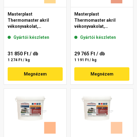
Masterplast
Masterplast
Thermomaster akril
Thermomaster akril
vékonyvakolat,
vékonyvakolat,
gördülőszemcsés 2 mm
gördülőszemcsés 2 mm
Gyártói készleten
Gyártói készleten
01-D 25 kg
17-C 25 kg
31 850 Ft
/ db
29 765 Ft
/ db
1 274 Ft / kg
1 191 Ft / kg
Megnézem
Megnézem