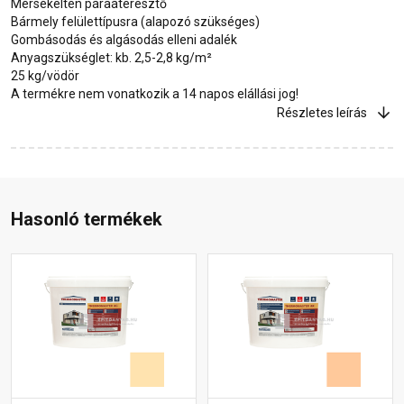
Mérsékelten páraáteresztő
Bármely felülettípusra (alapozó szükséges)
Gombásodás és algásodás elleni adalék
Anyagszükséglet: kb. 2,5-2,8 kg/m²
25 kg/vödör
A termékre nem vonatkozik a 14 napos elállási jog!
Részletes leírás
Hasonló termékek