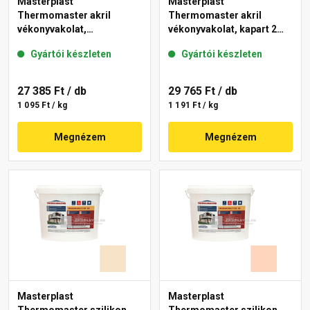
Masterplast
Masterplast
Thermomaster akril
Thermomaster akril
vékonyvakolat,
vékonyvakolat, kapart 2
gördülőszemcsés 2 mm
mm 10-C 25 kg
Gyártói készleten
Gyártói készleten
48-F 25 kg
27 385 Ft
/ db
29 765 Ft
/ db
1 095 Ft / kg
1 191 Ft / kg
Megnézem
Megnézem
Masterplast
Masterplast