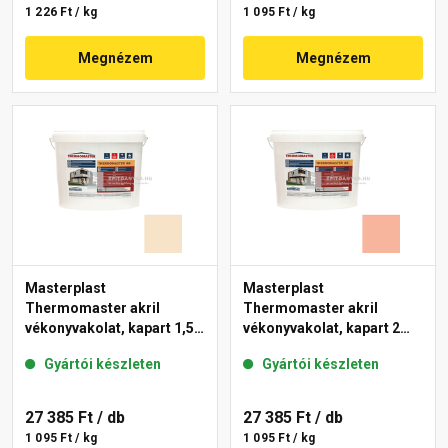
1 226 Ft / kg
1 095 Ft / kg
Megnézem
Megnézem
Masterplast
Masterplast
Thermomaster akril
Thermomaster akril
vékonyvakolat, kapart 1,5
vékonyvakolat, kapart 2
mm 48-E 25 kg
mm 17-D 25 kg
Gyártói készleten
Gyártói készleten
27 385 Ft
/ db
27 385 Ft
/ db
1 095 Ft / kg
1 095 Ft / kg