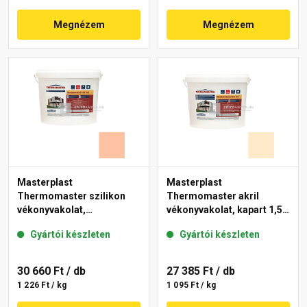
Megnézem
Megnézem
Masterplast
Masterplast
Thermomaster szilikon
Thermomaster akril
vékonyvakolat,
vékonyvakolat, kapart 1,5
gördülőszemcsés 2 mm
mm 01-F 25 kg
Gyártói készleten
Gyártói készleten
15-D 25 kg
30 660 Ft
/ db
27 385 Ft
/ db
1 226 Ft / kg
1 095 Ft / kg