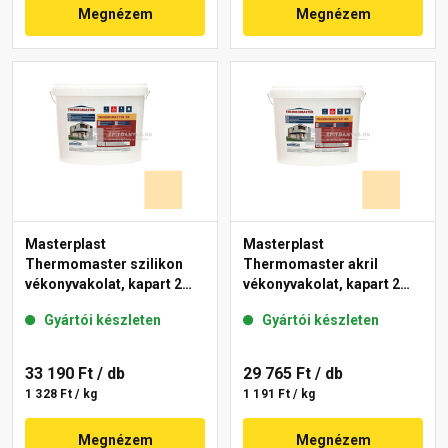
Megnézem
Megnézem
Masterplast
Masterplast
Thermomaster szilikon
Thermomaster akril
vékonyvakolat, kapart 2
vékonyvakolat, kapart 2
mm 01-E 25 kg
mm 01-E 25 kg
Gyártói készleten
Gyártói készleten
33 190 Ft
/ db
29 765 Ft
/ db
1 328 Ft / kg
1 191 Ft / kg
Megnézem
Megnézem