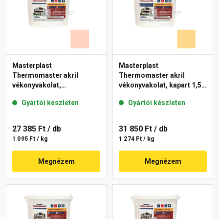
Masterplast
Masterplast
Thermomaster akril
Thermomaster akril
vékonyvakolat,
vékonyvakolat, kapart 1,5
gördülőszemcsés 2 mm
mm 01-D 25 kg
Gyártói készleten
Gyártói készleten
15-E 25 kg
27 385 Ft
/ db
31 850 Ft
/ db
1 095 Ft / kg
1 274 Ft / kg
Megnézem
Megnézem