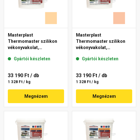
Masterplast
Masterplast
Thermomaster szilikon
Thermomaster szilikon
vékonyvakolat,
vékonyvakolat,
gördülőszemcsés 2 mm
gördülőszemcsés 2 mm
Gyártói készleten
Gyártói készleten
06-E 25 kg
11-D 25 kg
33 190 Ft
/ db
33 190 Ft
/ db
1 328 Ft / kg
1 328 Ft / kg
Megnézem
Megnézem