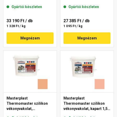
mm 07-D 25 kg
gördülőszemcsés 2 mm
Gyártói készleten
Gyártói készleten
17-D 25 kg
33 190 Ft
/ db
27 385 Ft
/ db
1 328 Ft / kg
1 095 Ft / kg
Megnézem
Megnézem
Masterplast
Masterplast
Thermomaster szilikon
Thermomaster szilikon
vékonyvakolat,
vékonyvakolat, kapart 1,5
gördülőszemcsés 2 mm
mm 17-D 25 kg