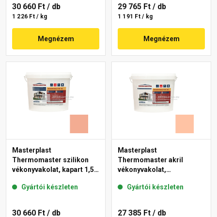
30 660 Ft
/ db
29 765 Ft
/ db
1 226 Ft / kg
1 191 Ft / kg
Megnézem
Megnézem
Masterplast
Masterplast
Thermomaster szilikon
Thermomaster akril
vékonyvakolat, kapart 1,5
vékonyvakolat,
mm 16-C 25 kg
gördülőszemcsés 2 mm
Gyártói készleten
Gyártói készleten
15-D 25 kg
30 660 Ft
/ db
27 385 Ft
/ db