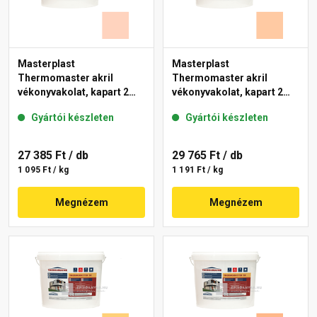
Masterplast
Masterplast
Thermomaster akril
Thermomaster akril
vékonyvakolat, kapart 2
vékonyvakolat, kapart 2
mm 15-E 25 kg
mm 10-D 25 kg
Gyártói készleten
Gyártói készleten
27 385 Ft
/ db
29 765 Ft
/ db
1 095 Ft / kg
1 191 Ft / kg
Megnézem
Megnézem