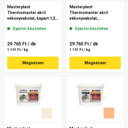
Masterplast
Masterplast
Thermomaster akril
Thermomaster akril
vékonyvakolat, kapart 1,5
vékonyvakolat,
mm 10-C 25 kg
gördülőszemcsés 2 mm
Gyártói készleten
Gyártói készleten
10-D 25 kg
29 765 Ft
/ db
29 765 Ft
/ db
1 191 Ft / kg
1 191 Ft / kg
Megnézem
Megnézem