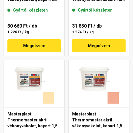
mm 47-D 25 kg
mm 06-D 25 kg
Gyártói készleten
Gyártói készleten
30 660 Ft
/ db
31 850 Ft
/ db
1 226 Ft / kg
1 274 Ft / kg
Megnézem
Megnézem
Masterplast
Masterplast
Thermomaster akril
Thermomaster akril
vékonyvakolat, kapart 1,5
vékonyvakolat, kapart 1,5
mm 01-E 25 kg
mm 16-C 25 kg