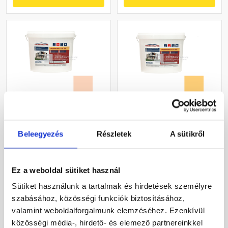
Masterplast
Masterplast
Thermomaster szilikon
Thermomaster akril
Beleegyezés
Részletek
A sütikről
vékonyvakolat, kapart 2
vékonyvakolat, kapart 1,5
mm 11-E 25 kg
mm 01-C 25 kg
Gyártói készleten
Gyártói készleten
Ez a weboldal sütiket használ
30 660 Ft
/ db
40 780 Ft
/ db
Sütiket használunk a tartalmak és hirdetések személyre
1 226 Ft / kg
1 631 Ft / kg
szabásához, közösségi funkciók biztosításához,
valamint weboldalforgalmunk elemzéséhez. Ezenkívül
Megnézem
Megnézem
közösségi média-, hirdető- és elemező partnereinkkel