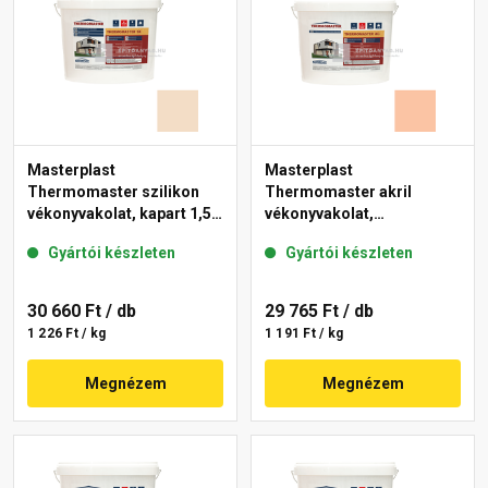
Masterplast
Masterplast
Thermomaster szilikon
Thermomaster akril
vékonyvakolat, kapart 1,5
vékonyvakolat,
mm 47-E 25 kg
gördülőszemcsés 2 mm
Gyártói készleten
Gyártói készleten
11-D 25 kg
30 660 Ft
/ db
29 765 Ft
/ db
1 226 Ft / kg
1 191 Ft / kg
Megnézem
Megnézem