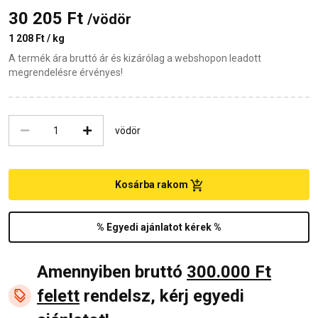
30 205 Ft
/vödör
1 208 Ft / kg
A termék ára bruttó ár és kizárólag a webshopon leadott
megrendelésre érvényes!
vödör
Kosárba rakom
% Egyedi ajánlatot kérek %
Amennyiben bruttó
300.000 Ft
felett
rendelsz, kérj egyedi