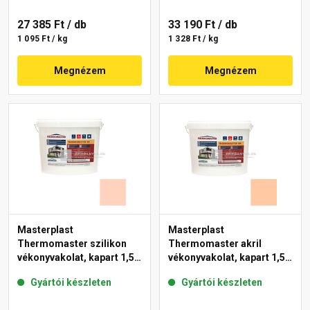
27 385 Ft
/ db
33 190 Ft
/ db
1 095 Ft / kg
1 328 Ft / kg
Megnézem
Megnézem
Masterplast
Masterplast
Thermomaster szilikon
Thermomaster akril
vékonyvakolat, kapart 1,5
vékonyvakolat, kapart 1,5
mm 15-E 25 kg
mm 10-D 25 kg
Gyártói készleten
Gyártói készleten