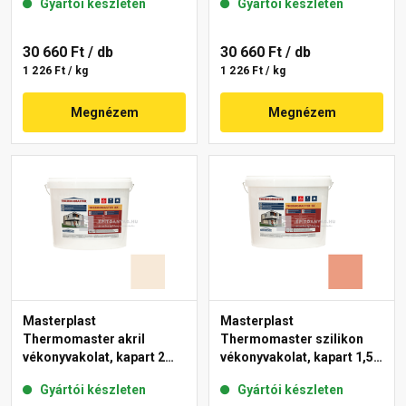
Gyártói készleten
Gyártói készleten
11-C 25 kg
30 660 Ft
/ db
30 660 Ft
/ db
1 226 Ft / kg
1 226 Ft / kg
Megnézem
Megnézem
Masterplast
Masterplast
Thermomaster akril
Thermomaster szilikon
vékonyvakolat, kapart 2
vékonyvakolat, kapart 1,5
mm 47-F 25 kg
mm 17-C 25 kg
Gyártói készleten
Gyártói készleten