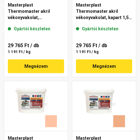
Masterplast
Masterplast
Thermomaster akril
Thermomaster akril
vékonyvakolat,
vékonyvakolat, kapart 1,5
gördülőszemcsés 2 mm
mm 07-D 25 kg
Gyártói készleten
Gyártói készleten
01-E 25 kg
29 765 Ft
/ db
29 765 Ft
/ db
1 191 Ft / kg
1 191 Ft / kg
Megnézem
Megnézem
Masterplast
Masterplast