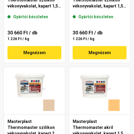
Thermomaster szilikon
Thermomaster szilikon
vékonyvakolat, kapart 1,5
vékonyvakolat, kapart 1,5
mm 48-E 25 kg
mm 11-E 25 kg
Gyártói készleten
Gyártói készleten
30 660 Ft
/ db
30 660 Ft
/ db
1 226 Ft / kg
1 226 Ft / kg
Megnézem
Megnézem
Masterplast
Masterplast
Thermomaster szilikon
Thermomaster akril
vékonyvakolat, kapart 2
vékonyvakolat, kapart 1,5