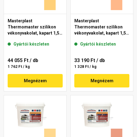
Masterplast
Masterplast
Thermomaster szilikon
Thermomaster szilikon
vékonyvakolat, kapart 1,5
vékonyvakolat, kapart 1,5
mm 01-C 25 kg
mm 10-C 25 kg
Gyártói készleten
Gyártói készleten
44 055 Ft
/ db
33 190 Ft
/ db
1 762 Ft / kg
1 328 Ft / kg
Megnézem
Megnézem