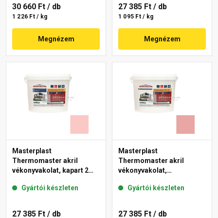
30 660 Ft
/ db
27 385 Ft
/ db
1 226 Ft / kg
1 095 Ft / kg
Megnézem
Megnézem
Masterplast
Masterplast
Thermomaster akril
Thermomaster akril
vékonyvakolat, kapart 2
vékonyvakolat,
mm 22-F 25 kg
gördülőszemcsés 2 mm
Gyártói készleten
Gyártói készleten
21-E 25 kg
27 385 Ft
/ db
27 385 Ft
/ db