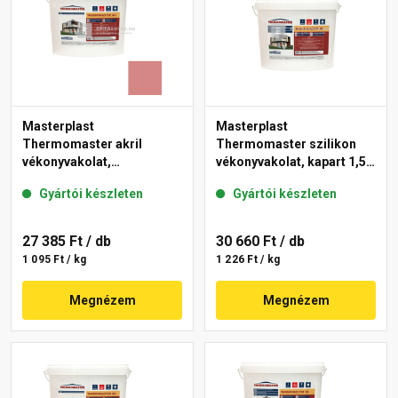
Masterplast
Masterplast
Thermomaster akril
Thermomaster szilikon
vékonyvakolat,
vékonyvakolat, kapart 1,5
gördülőszemcsés 2 mm
mm fehér 25 kg
Gyártói készleten
Gyártói készleten
21-D 25 kg
27 385 Ft
/ db
30 660 Ft
/ db
1 095 Ft / kg
1 226 Ft / kg
Megnézem
Megnézem