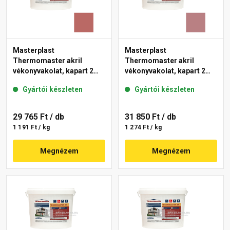
Masterplast
Masterplast
Thermomaster akril
Thermomaster akril
vékonyvakolat, kapart 2
vékonyvakolat, kapart 2
mm 21-C 25 kg
mm 25-C 25 kg
Gyártói készleten
Gyártói készleten
29 765 Ft
/ db
31 850 Ft
/ db
1 191 Ft / kg
1 274 Ft / kg
Megnézem
Megnézem