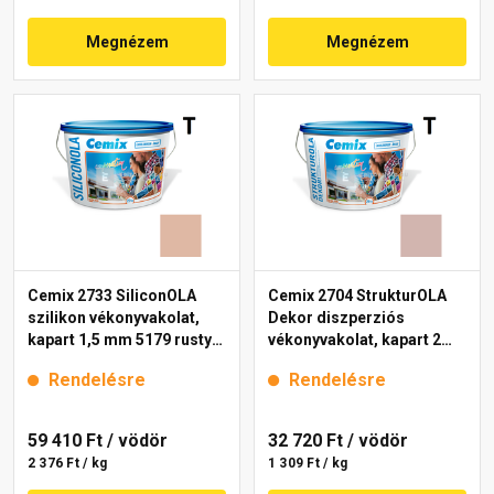
Megnézem
Megnézem
Cemix 2733 SiliconOLA
Cemix 2704 StrukturOLA
szilikon vékonyvakolat,
Dekor diszperziós
kapart 1,5 mm 5179 rusty
vékonyvakolat, kapart 2
25 kg
mm 5153 rusty 25 kg
Rendelésre
Rendelésre
59 410 Ft
/ vödör
32 720 Ft
/ vödör
2 376 Ft / kg
1 309 Ft / kg