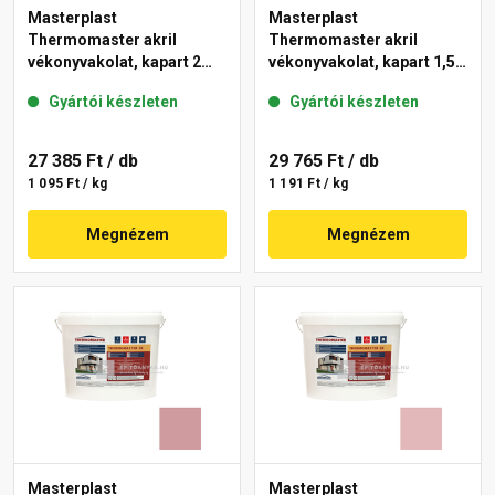
Masterplast
Masterplast
Thermomaster akril
Thermomaster akril
vékonyvakolat, kapart 2
vékonyvakolat, kapart 1,5
mm 21-E 25 kg
mm 22-C 25 kg
Gyártói készleten
Gyártói készleten
27 385 Ft
/ db
29 765 Ft
/ db
1 095 Ft / kg
1 191 Ft / kg
Megnézem
Megnézem
Masterplast
Masterplast