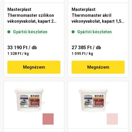
Masterplast
Masterplast
Thermomaster szilikon
Thermomaster akril
vékonyvakolat, kapart 2
vékonyvakolat, kapart 1,5
mm 21-C 25 kg
mm 25-E 25 kg
Gyártói készleten
Gyártói készleten
33 190 Ft
/ db
27 385 Ft
/ db
1 328 Ft / kg
1 095 Ft / kg
Megnézem
Megnézem