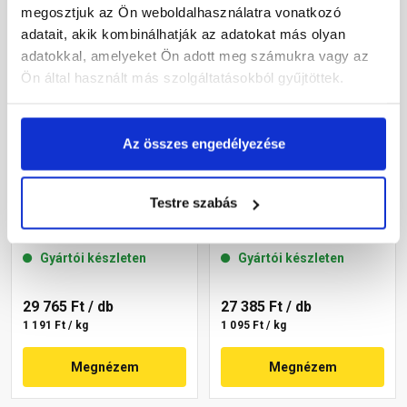
megosztjuk az Ön weboldalhasználatra vonatkozó
adatait, akik kombinálhatják az adatokat más olyan
adatokkal, amelyeket Ön adott meg számukra vagy az
Ön által használt más szolgáltatásokból gyűjtöttek.
Az összes engedélyezése
Masterplast
Masterplast
Testre szabás
Thermomaster akril
Thermomaster akril
vékonyvakolat, kapart 2
vékonyvakolat, kapart 2
mm 22-C 25 kg
mm 22-D 25 kg
Gyártói készleten
Gyártói készleten
29 765 Ft
/ db
27 385 Ft
/ db
1 191 Ft / kg
1 095 Ft / kg
Megnézem
Megnézem