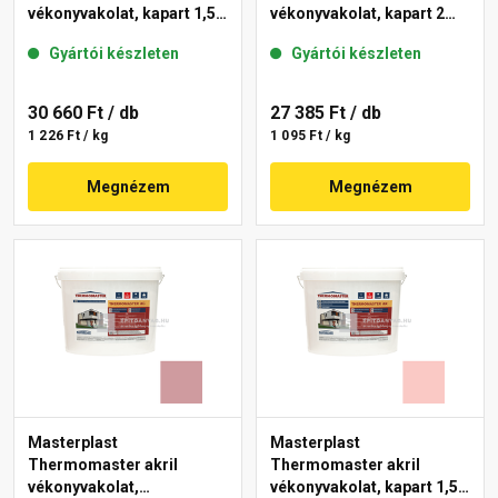
vékonyvakolat, kapart 1,5
vékonyvakolat, kapart 2
mm 21-F 25 kg
mm 22-E 25 kg
Gyártói készleten
Gyártói készleten
30 660 Ft
/ db
27 385 Ft
/ db
1 226 Ft / kg
1 095 Ft / kg
Megnézem
Megnézem
Masterplast
Masterplast
Thermomaster akril
Thermomaster akril
vékonyvakolat,
vékonyvakolat, kapart 1,5