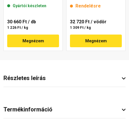
mm 22-E 25 kg
mm 6341 intense 25 kg
Rendelésre
Gyártói készleten
30 660 Ft
/ db
32 720 Ft
/ vödör
1 226 Ft / kg
1 309 Ft / kg
Megnézem
Megnézem
Részletes leírás
Termékinformáció