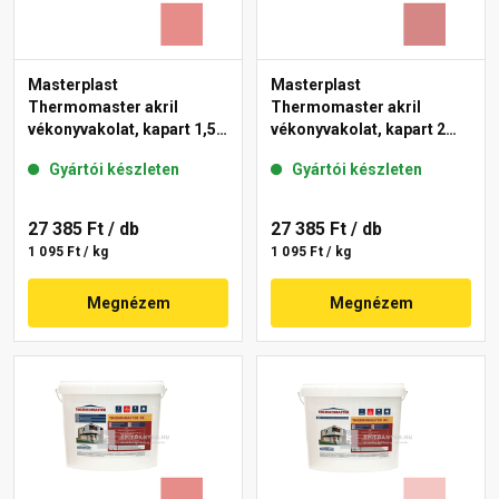
Masterplast
Masterplast
Thermomaster akril
Thermomaster akril
vékonyvakolat, kapart 1,5
vékonyvakolat, kapart 2
mm 22-D 25 kg
mm 21-D 25 kg
Gyártói készleten
Gyártói készleten
27 385 Ft
/ db
27 385 Ft
/ db
1 095 Ft / kg
1 095 Ft / kg
Megnézem
Megnézem