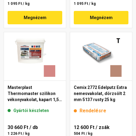
1 095 Ft / kg
1 095 Ft / kg
Megnézem
Megnézem
Masterplast
Cemix 2772 Edelputz Extra
Thermomaster szilikon
nemesvakolat, dörzsölt 2
vékonyvakolat, kapart 1,5
mm 5137 rusty 25 kg
mm 21-D 25 kg
Rendelésre
Gyártói készleten
30 660 Ft
/ db
12 600 Ft
/ zsák
1 226 Ft / kg
504 Ft / kg