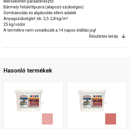
Mérsékelten páraáteresztő
Bármely felülettípusra (alapozó szükséges)
Gombásodás és algásodás elleni adalék
Anyagszükséglet: kb. 2,5-2,8 kg/m²
25 kg/vödör
A termékre nem vonatkozik a 14 napos elállási jog!
Részletes leírás
Hasonló termékek