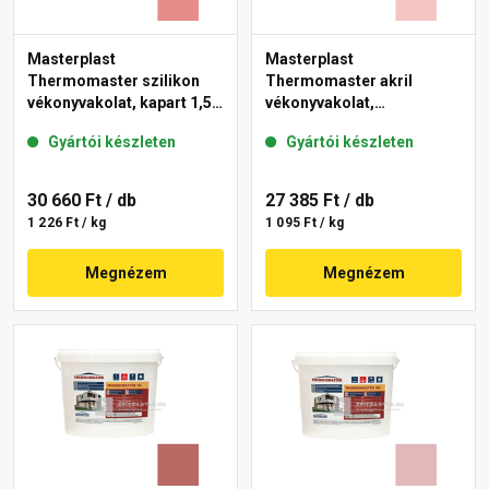
Masterplast
Masterplast
Thermomaster szilikon
Thermomaster akril
vékonyvakolat, kapart 1,5
vékonyvakolat,
mm 22-D 25 kg
gördülőszemcsés 2 mm
Gyártói készleten
Gyártói készleten
21-F 25 kg
30 660 Ft
/ db
27 385 Ft
/ db
1 226 Ft / kg
1 095 Ft / kg
Megnézem
Megnézem