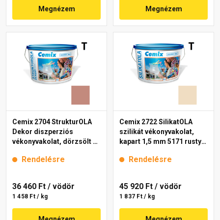
Megnézem
Megnézem
Cemix 2704 StrukturOLA
Cemix 2722 SilikatOLA
Dekor diszperziós
szilikát vékonyvakolat,
vékonyvakolat, dörzsölt 2
kapart 1,5 mm 5171 rusty
mm 5147 rusty 25 kg
25 kg
Rendelésre
Rendelésre
36 460 Ft
/ vödör
45 920 Ft
/ vödör
1 458 Ft / kg
1 837 Ft / kg
Megnézem
Megnézem