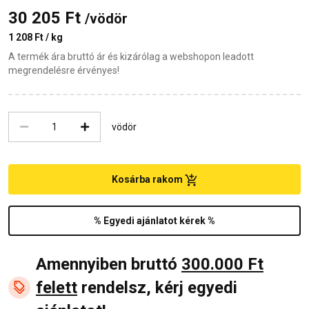
30 205 Ft
/vödör
1 208 Ft / kg
A termék ára bruttó ár és kizárólag a webshopon leadott
megrendelésre érvényes!
vödör
Kosárba rakom
% Egyedi ajánlatot kérek %
Amennyiben bruttó
300.000 Ft
felett
rendelsz, kérj egyedi