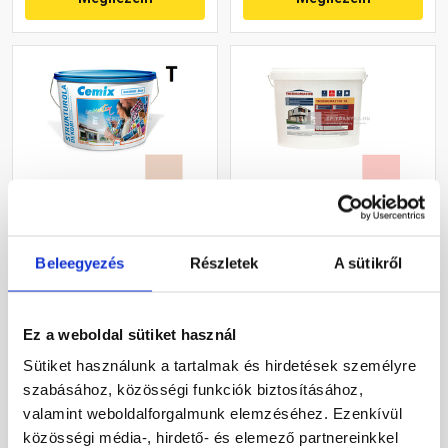
Cemix 2704 StrukturOLA
Masterplast
Dekor diszperziós
Thermomaster szilikon
Beleegyezés
Részletek
A sütikről
vékonyvakolat, kapart 1,5
vékonyvakolat, kapart 1,5
mm 5177 rusty 25 kg
mm 22-F 25 kg
Rendelésre
Gyártói készleten
Ez a weboldal sütiket használ
36 460 Ft
/ vödör
30 660 Ft
/ db
Sütiket használunk a tartalmak és hirdetések személyre
1 458 Ft / kg
1 226 Ft / kg
szabásához, közösségi funkciók biztosításához,
valamint weboldalforgalmunk elemzéséhez. Ezenkívül
Megnézem
Megnézem
közösségi média-, hirdető- és elemező partnereinkkel