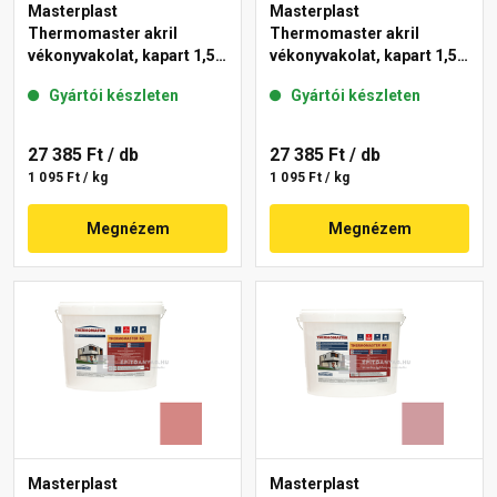
Masterplast
Masterplast
Thermomaster akril
Thermomaster akril
vékonyvakolat, kapart 1,5
vékonyvakolat, kapart 1,5
mm 21-D 25 kg
mm 25-F 25 kg
Gyártói készleten
Gyártói készleten
27 385 Ft
/ db
27 385 Ft
/ db
1 095 Ft / kg
1 095 Ft / kg
Megnézem
Megnézem
Masterplast
Masterplast