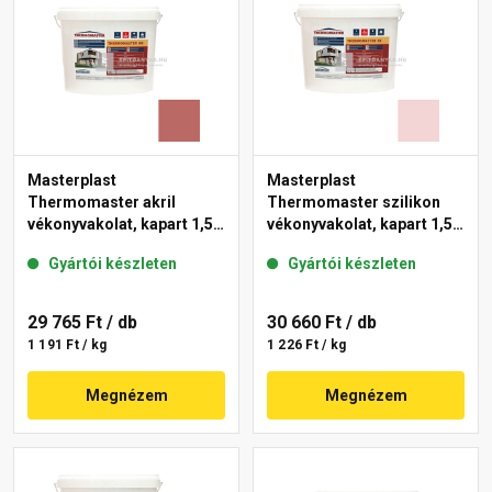
Masterplast
Masterplast
Thermomaster akril
Thermomaster szilikon
vékonyvakolat, kapart 1,5
vékonyvakolat, kapart 1,5
mm 21-C 25 kg
mm 25-F 25 kg
Gyártói készleten
Gyártói készleten
29 765 Ft
/ db
30 660 Ft
/ db
1 191 Ft / kg
1 226 Ft / kg
Megnézem
Megnézem