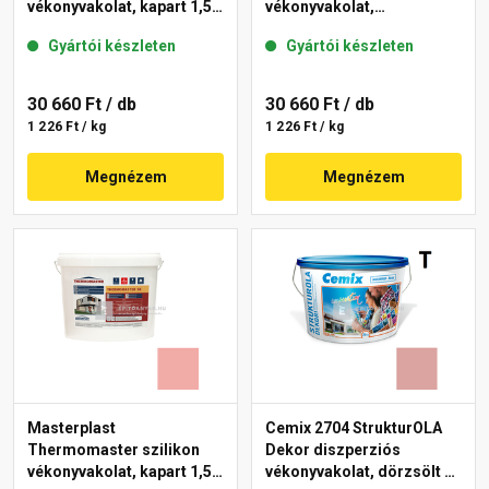
vékonyvakolat, kapart 1,5
vékonyvakolat,
mm 21-E 25 kg
gördülőszemcsés 2 mm
Gyártói készleten
Gyártói készleten
22-F 25 kg
30 660 Ft
/ db
30 660 Ft
/ db
1 226 Ft / kg
1 226 Ft / kg
Megnézem
Megnézem
Masterplast
Cemix 2704 StrukturOLA
Thermomaster szilikon
Dekor diszperziós
vékonyvakolat, kapart 1,5
vékonyvakolat, dörzsölt 2