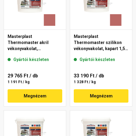
Masterplast
Masterplast
Thermomaster akril
Thermomaster szilikon
vékonyvakolat,
vékonyvakolat, kapart 1,5
gördülőszemcsés 2 mm
mm 21-C 25 kg
Gyártói készleten
Gyártói készleten
21-C 25 kg
29 765 Ft
/ db
33 190 Ft
/ db
1 191 Ft / kg
1 328 Ft / kg
Megnézem
Megnézem