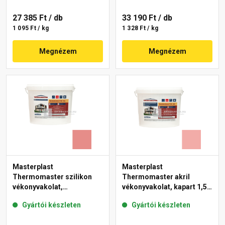
27 385 Ft
/ db
33 190 Ft
/ db
1 095 Ft / kg
1 328 Ft / kg
Megnézem
Megnézem
Masterplast
Masterplast
Thermomaster szilikon
Thermomaster akril
vékonyvakolat,
vékonyvakolat, kapart 1,5
gördülőszemcsés 2 mm
mm 22-E 25 kg
Gyártói készleten
Gyártói készleten
22-D 25 kg