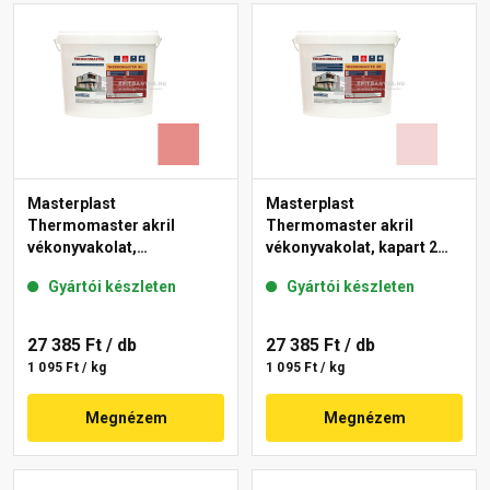
Masterplast
Masterplast
Thermomaster akril
Thermomaster akril
vékonyvakolat,
vékonyvakolat, kapart 2
gördülőszemcsés 2 mm
mm 25-F 25 kg
Gyártói készleten
Gyártói készleten
22-D 25 kg
27 385 Ft
/ db
27 385 Ft
/ db
1 095 Ft / kg
1 095 Ft / kg
Megnézem
Megnézem