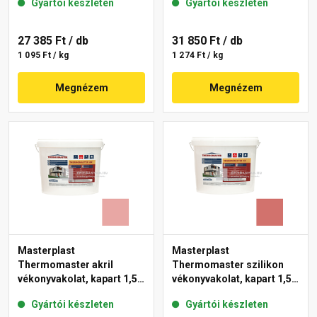
Gyártói készleten
Gyártói készleten
27 385 Ft
/ db
31 850 Ft
/ db
1 095 Ft / kg
1 274 Ft / kg
Megnézem
Megnézem
Masterplast
Masterplast
Thermomaster akril
Thermomaster szilikon
vékonyvakolat, kapart 1,5
vékonyvakolat, kapart 1,5
mm 21-E 25 kg
mm 22-C 25 kg
Gyártói készleten
Gyártói készleten