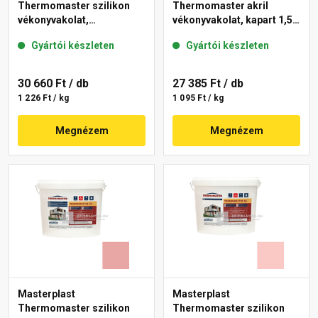
Thermomaster szilikon
Thermomaster akril
vékonyvakolat,
vékonyvakolat, kapart 1,5
gördülőszemcsés 2 mm
mm 25-D 25 kg
Gyártói készleten
Gyártói készleten
21-D 25 kg
30 660 Ft
/ db
27 385 Ft
/ db
1 226 Ft / kg
1 095 Ft / kg
Megnézem
Megnézem
Masterplast
Masterplast
Thermomaster szilikon
Thermomaster szilikon