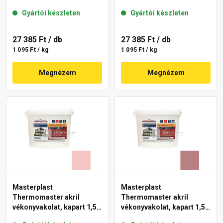
gördülőszemcsés 2 mm
mm 22-F 25 kg
Gyártói készleten
Gyártói készleten
25-D 25 kg
27 385 Ft
/ db
27 385 Ft
/ db
1 095 Ft / kg
1 095 Ft / kg
Megnézem
Megnézem
Masterplast
Masterplast
Thermomaster akril
Thermomaster akril
vékonyvakolat, kapart 1,5
vékonyvakolat, kapart 1,5
mm 21-F 25 kg
mm 25-C 25 kg