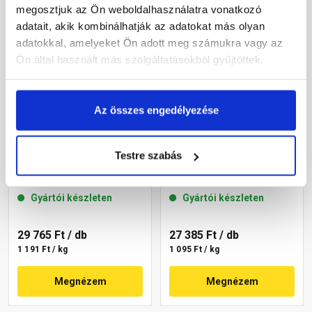
megosztjuk az Ön weboldalhasználatra vonatkozó
adatait, akik kombinálhatják az adatokat más olyan
adatokkal, amelyeket Ön adott meg számukra vagy az
Ön által használt más szolgáltatásokból gyűjtöttek.
Az összes engedélyezése
Masterplast
Masterplast
Testre szabás
Thermomaster akril
Thermomaster akril
vékonyvakolat, kapart 2
vékonyvakolat, kapart 2
mm 22-C 25 kg
mm 22-D 25 kg
Gyártói készleten
Gyártói készleten
29 765 Ft
/ db
27 385 Ft
/ db
1 191 Ft / kg
1 095 Ft / kg
Megnézem
Megnézem