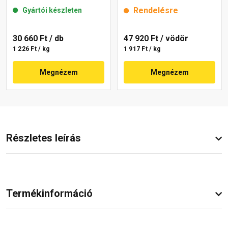
mm 22-E 25 kg
25 kg
Rendelésre
Gyártói készleten
30 660 Ft
/ db
47 920 Ft
/ vödör
1 226 Ft / kg
1 917 Ft / kg
Megnézem
Megnézem
Részletes leírás
Termékinformáció