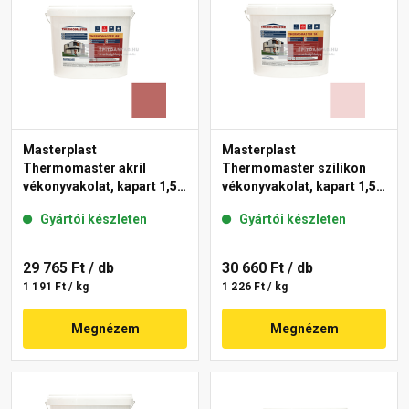
Masterplast
Masterplast
Thermomaster akril
Thermomaster szilikon
vékonyvakolat, kapart 1,5
vékonyvakolat, kapart 1,5
mm 21-C 25 kg
mm 25-F 25 kg
Gyártói készleten
Gyártói készleten
29 765 Ft
/ db
30 660 Ft
/ db
1 191 Ft / kg
1 226 Ft / kg
Megnézem
Megnézem