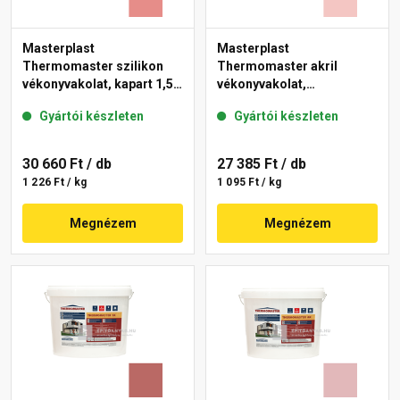
Masterplast
Masterplast
Thermomaster szilikon
Thermomaster akril
vékonyvakolat, kapart 1,5
vékonyvakolat,
mm 22-D 25 kg
gördülőszemcsés 2 mm
Gyártói készleten
Gyártói készleten
21-F 25 kg
30 660 Ft
/ db
27 385 Ft
/ db
1 226 Ft / kg
1 095 Ft / kg
Megnézem
Megnézem