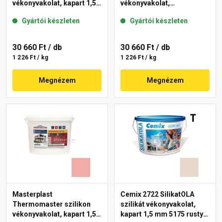
vékonyvakolat, kapart 1,5
vékonyvakolat,
mm 21-E 25 kg
gördülőszemcsés 2 mm
Gyártói készleten
Gyártói készleten
22-F 25 kg
30 660 Ft
/ db
30 660 Ft
/ db
1 226 Ft / kg
1 226 Ft / kg
Megnézem
Megnézem
Masterplast
Cemix 2722 SilikatOLA
Thermomaster szilikon
szilikát vékonyvakolat,
vékonyvakolat, kapart 1,5
kapart 1,5 mm 5175 rusty