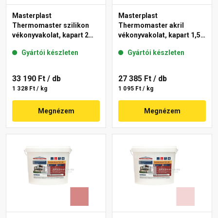
Masterplast
Masterplast
Thermomaster szilikon
Thermomaster akril
vékonyvakolat, kapart 2
vékonyvakolat, kapart 1,5
mm 21-C 25 kg
mm 25-E 25 kg
Gyártói készleten
Gyártói készleten
33 190 Ft
/ db
27 385 Ft
/ db
1 328 Ft / kg
1 095 Ft / kg
Megnézem
Megnézem