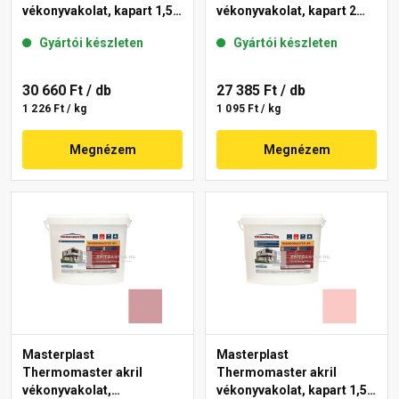
vékonyvakolat, kapart 1,5
vékonyvakolat, kapart 2
mm 21-F 25 kg
mm 22-E 25 kg
Gyártói készleten
Gyártói készleten
30 660 Ft
/ db
27 385 Ft
/ db
1 226 Ft / kg
1 095 Ft / kg
Megnézem
Megnézem
Masterplast
Masterplast
Thermomaster akril
Thermomaster akril
vékonyvakolat,
vékonyvakolat, kapart 1,5