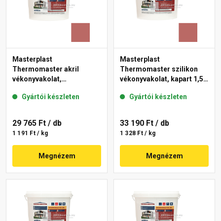
Masterplast
Masterplast
Thermomaster akril
Thermomaster szilikon
vékonyvakolat,
vékonyvakolat, kapart 1,5
gördülőszemcsés 2 mm
mm 21-C 25 kg
Gyártói készleten
Gyártói készleten
21-C 25 kg
29 765 Ft
/ db
33 190 Ft
/ db
1 191 Ft / kg
1 328 Ft / kg
Megnézem
Megnézem