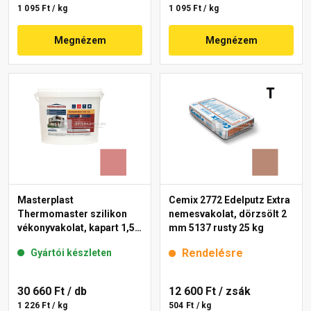
1 095 Ft / kg
1 095 Ft / kg
Megnézem
Megnézem
Masterplast
Cemix 2772 Edelputz Extra
Thermomaster szilikon
nemesvakolat, dörzsölt 2
vékonyvakolat, kapart 1,5
mm 5137 rusty 25 kg
mm 21-D 25 kg
Rendelésre
Gyártói készleten
30 660 Ft
/ db
12 600 Ft
/ zsák
1 226 Ft / kg
504 Ft / kg