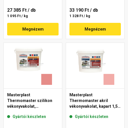
27 385 Ft
/ db
33 190 Ft
/ db
1 095 Ft / kg
1 328 Ft / kg
Megnézem
Megnézem
Masterplast
Masterplast
Thermomaster szilikon
Thermomaster akril
vékonyvakolat,
vékonyvakolat, kapart 1,5
gördülőszemcsés 2 mm
mm 22-E 25 kg
Gyártói készleten
Gyártói készleten
22-D 25 kg