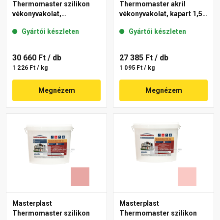
Thermomaster szilikon
Thermomaster akril
vékonyvakolat,
vékonyvakolat, kapart 1,5
gördülőszemcsés 2 mm
mm 25-D 25 kg
Gyártói készleten
Gyártói készleten
21-D 25 kg
30 660 Ft
/ db
27 385 Ft
/ db
1 226 Ft / kg
1 095 Ft / kg
Megnézem
Megnézem
Masterplast
Masterplast
Thermomaster szilikon
Thermomaster szilikon