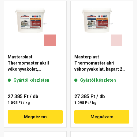
Masterplast
Masterplast
Thermomaster akril
Thermomaster akril
vékonyvakolat,
vékonyvakolat, kapart 2
gördülőszemcsés 2 mm
mm 25-F 25 kg
Gyártói készleten
Gyártói készleten
22-D 25 kg
27 385 Ft
/ db
27 385 Ft
/ db
1 095 Ft / kg
1 095 Ft / kg
Megnézem
Megnézem