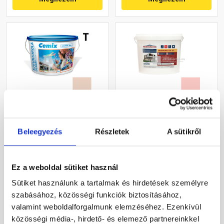
Cemix 2704 StrukturOLA
Masterplast
Dekor diszperziós
Thermomaster szilikon
Beleegyezés
Részletek
A sütikről
vékonyvakolat, kapart 1,5
vékonyvakolat, kapart 1,5
mm 5177 rusty 25 kg
mm 22-F 25 kg
Rendelésre
Gyártói készleten
Ez a weboldal sütiket használ
36 460 Ft
/ vödör
30 660 Ft
/ db
Sütiket használunk a tartalmak és hirdetések személyre
1 458 Ft / kg
1 226 Ft / kg
szabásához, közösségi funkciók biztosításához,
valamint weboldalforgalmunk elemzéséhez. Ezenkívül
Megnézem
Megnézem
közösségi média-, hirdető- és elemező partnereinkkel