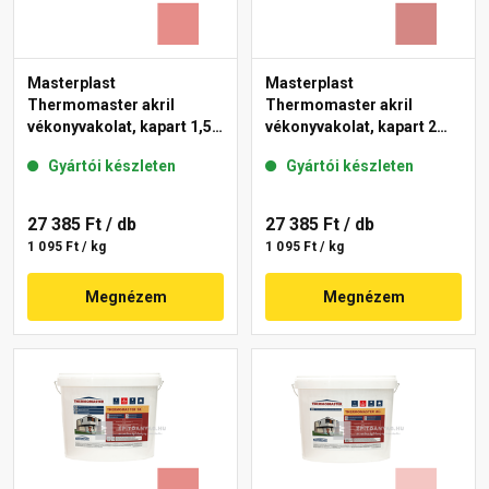
Masterplast
Masterplast
Thermomaster akril
Thermomaster akril
vékonyvakolat, kapart 1,5
vékonyvakolat, kapart 2
mm 22-D 25 kg
mm 21-D 25 kg
Gyártói készleten
Gyártói készleten
27 385 Ft
/ db
27 385 Ft
/ db
1 095 Ft / kg
1 095 Ft / kg
Megnézem
Megnézem