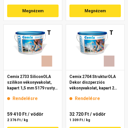
Megnézem
Megnézem
Cemix 2733 SiliconOLA
Cemix 2704 StrukturOLA
szilikon vékonyvakolat,
Dekor diszperziós
kapart 1,5 mm 5179 rusty
vékonyvakolat, kapart 2
25 kg
mm 5153 rusty 25 kg
Rendelésre
Rendelésre
59 410 Ft
/ vödör
32 720 Ft
/ vödör
2 376 Ft / kg
1 309 Ft / kg