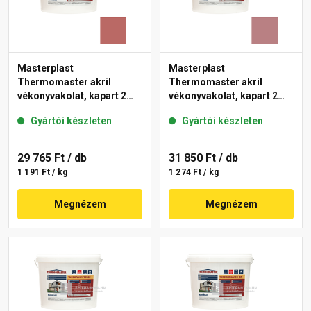
Masterplast
Masterplast
Thermomaster akril
Thermomaster akril
vékonyvakolat, kapart 2
vékonyvakolat, kapart 2
mm 21-C 25 kg
mm 25-C 25 kg
Gyártói készleten
Gyártói készleten
29 765 Ft
/ db
31 850 Ft
/ db
1 191 Ft / kg
1 274 Ft / kg
Megnézem
Megnézem