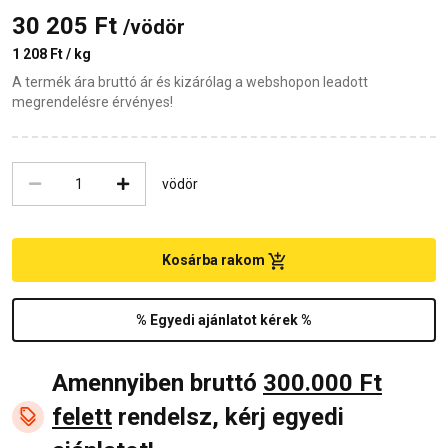
30 205 Ft
/vödör
1 208 Ft / kg
A termék ára bruttó ár és kizárólag a webshopon leadott
megrendelésre érvényes!
vödör
Kosárba rakom
% Egyedi ajánlatot kérek %
Amennyiben bruttó
300.000 Ft
felett
rendelsz, kérj egyedi