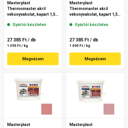
Masterplast
Masterplast
Thermomaster akril
Thermomaster akril
vékonyvakolat, kapart 1,5
vékonyvakolat, kapart 1,5
mm 21-D 25 kg
mm 25-F 25 kg
Gyártói készleten
Gyártói készleten
27 385 Ft
/ db
27 385 Ft
/ db
1 095 Ft / kg
1 095 Ft / kg
Megnézem
Megnézem
Masterplast
Masterplast