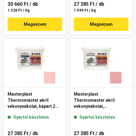
30 660 Ft
/ db
27 385 Ft
/ db
1 226 Ft / kg
1 095 Ft / kg
Megnézem
Megnézem
Masterplast
Masterplast
Thermomaster akril
Thermomaster akril
vékonyvakolat, kapart 2
vékonyvakolat,
mm 22-F 25 kg
gördülőszemcsés 2 mm
Gyártói készleten
Gyártói készleten
21-E 25 kg
27 385 Ft
/ db
27 385 Ft
/ db