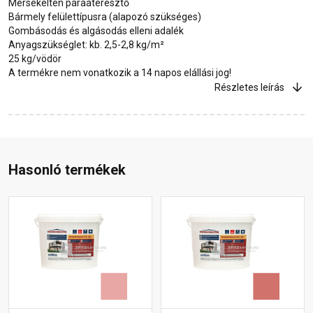
Mérsékelten páraáteresztő
Bármely felülettípusra (alapozó szükséges)
Gombásodás és algásodás elleni adalék
Anyagszükséglet: kb. 2,5-2,8 kg/m²
25 kg/vödör
A termékre nem vonatkozik a 14 napos elállási jog!
Részletes leírás
Hasonló termékek