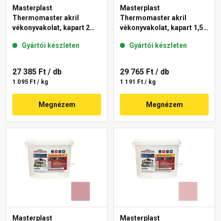
Masterplast
Masterplast
Thermomaster akril
Thermomaster akril
vékonyvakolat, kapart 2
vékonyvakolat, kapart 1,5
mm 21-E 25 kg
mm 22-C 25 kg
Gyártói készleten
Gyártói készleten
27 385 Ft
/ db
29 765 Ft
/ db
1 095 Ft / kg
1 191 Ft / kg
Megnézem
Megnézem
Masterplast
Masterplast