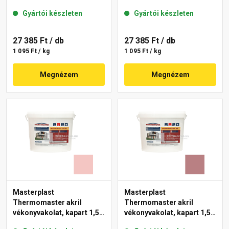
gördülőszemcsés 2 mm
mm 22-F 25 kg
Gyártói készleten
Gyártói készleten
25-D 25 kg
27 385 Ft
/ db
27 385 Ft
/ db
1 095 Ft / kg
1 095 Ft / kg
Megnézem
Megnézem
Masterplast
Masterplast
Thermomaster akril
Thermomaster akril
vékonyvakolat, kapart 1,5
vékonyvakolat, kapart 1,5
mm 21-F 25 kg
mm 25-C 25 kg