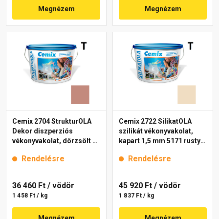
Megnézem
Megnézem
Cemix 2704 StrukturOLA
Cemix 2722 SilikatOLA
Dekor diszperziós
szilikát vékonyvakolat,
vékonyvakolat, dörzsölt 2
kapart 1,5 mm 5171 rusty
mm 5147 rusty 25 kg
25 kg
Rendelésre
Rendelésre
36 460 Ft
/ vödör
45 920 Ft
/ vödör
1 458 Ft / kg
1 837 Ft / kg
Megnézem
Megnézem