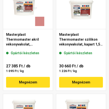
Masterplast
Masterplast
Thermomaster akril
Thermomaster szilikon
vékonyvakolat,
vékonyvakolat, kapart 1,5
gördülőszemcsés 2 mm
mm fehér 25 kg
Gyártói készleten
Gyártói készleten
21-D 25 kg
27 385 Ft
/ db
30 660 Ft
/ db
1 095 Ft / kg
1 226 Ft / kg
Megnézem
Megnézem