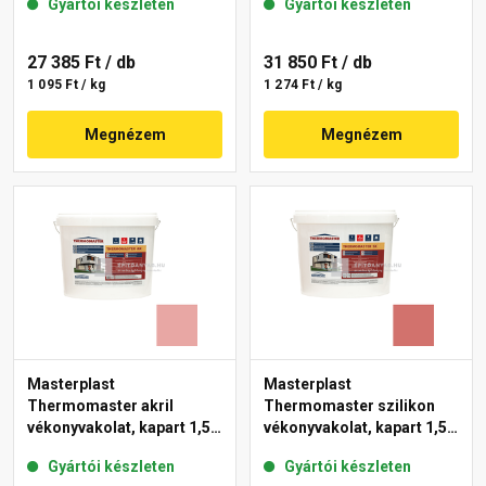
Gyártói készleten
Gyártói készleten
27 385 Ft
/ db
31 850 Ft
/ db
1 095 Ft / kg
1 274 Ft / kg
Megnézem
Megnézem
Masterplast
Masterplast
Thermomaster akril
Thermomaster szilikon
vékonyvakolat, kapart 1,5
vékonyvakolat, kapart 1,5
mm 21-E 25 kg
mm 22-C 25 kg
Gyártói készleten
Gyártói készleten