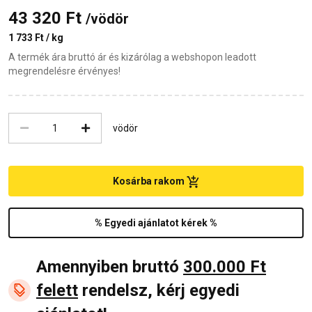
43 320 Ft
/vödör
1 733 Ft / kg
A termék ára bruttó ár és kizárólag a webshopon leadott
megrendelésre érvényes!
vödör
Kosárba rakom
% Egyedi ajánlatot kérek %
Amennyiben bruttó
300.000 Ft
felett
rendelsz, kérj egyedi