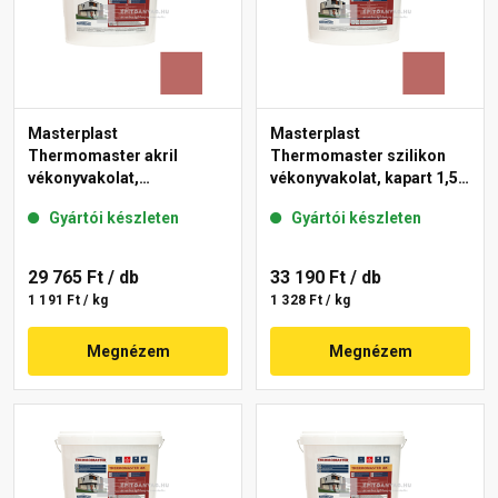
Masterplast
Masterplast
Thermomaster akril
Thermomaster szilikon
vékonyvakolat,
vékonyvakolat, kapart 1,5
gördülőszemcsés 2 mm
mm 21-C 25 kg
Gyártói készleten
Gyártói készleten
21-C 25 kg
29 765 Ft
/ db
33 190 Ft
/ db
1 191 Ft / kg
1 328 Ft / kg
Megnézem
Megnézem