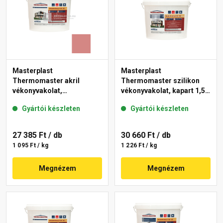
Masterplast
Masterplast
Thermomaster akril
Thermomaster szilikon
vékonyvakolat,
vékonyvakolat, kapart 1,5
gördülőszemcsés 2 mm
mm fehér 25 kg
Gyártói készleten
Gyártói készleten
21-D 25 kg
27 385 Ft
/ db
30 660 Ft
/ db
1 095 Ft / kg
1 226 Ft / kg
Megnézem
Megnézem