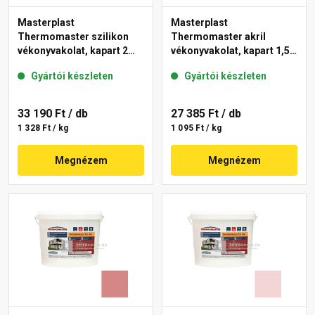
Masterplast
Masterplast
Thermomaster szilikon
Thermomaster akril
vékonyvakolat, kapart 2
vékonyvakolat, kapart 1,5
mm 21-C 25 kg
mm 25-E 25 kg
Gyártói készleten
Gyártói készleten
33 190 Ft
/ db
27 385 Ft
/ db
1 328 Ft / kg
1 095 Ft / kg
Megnézem
Megnézem