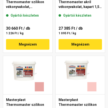
Thermomaster szilikon
Thermomaster akril
vékonyvakolat,
vékonyvakolat, kapart 1,5
gördülőszemcsés 2 mm
mm 25-D 25 kg
Gyártói készleten
Gyártói készleten
21-D 25 kg
30 660 Ft
/ db
27 385 Ft
/ db
1 226 Ft / kg
1 095 Ft / kg
Megnézem
Megnézem
Masterplast
Masterplast
Thermomaster szilikon
Thermomaster szilikon