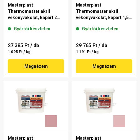
Masterplast
Masterplast
Thermomaster akril
Thermomaster akril
vékonyvakolat, kapart 2
vékonyvakolat, kapart 1,5
mm 21-E 25 kg
mm 22-C 25 kg
Gyártói készleten
Gyártói készleten
27 385 Ft
/ db
29 765 Ft
/ db
1 095 Ft / kg
1 191 Ft / kg
Megnézem
Megnézem
Masterplast
Masterplast