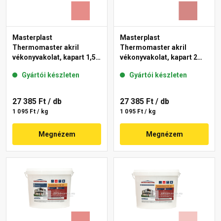
Masterplast
Masterplast
Thermomaster akril
Thermomaster akril
vékonyvakolat, kapart 1,5
vékonyvakolat, kapart 2
mm 22-D 25 kg
mm 21-D 25 kg
Gyártói készleten
Gyártói készleten
27 385 Ft
/ db
27 385 Ft
/ db
1 095 Ft / kg
1 095 Ft / kg
Megnézem
Megnézem