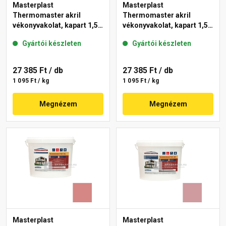
Masterplast
Masterplast
Thermomaster akril
Thermomaster akril
vékonyvakolat, kapart 1,5
vékonyvakolat, kapart 1,5
mm 21-D 25 kg
mm 25-F 25 kg
Gyártói készleten
Gyártói készleten
27 385 Ft
/ db
27 385 Ft
/ db
1 095 Ft / kg
1 095 Ft / kg
Megnézem
Megnézem
Masterplast
Masterplast