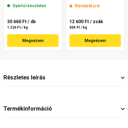
mm 22-E 25 kg
Rendelésre
Gyártói készleten
30 660 Ft
/ db
12 600 Ft
/ zsák
1 226 Ft / kg
504 Ft / kg
Megnézem
Megnézem
Részletes leírás
Termékinformáció