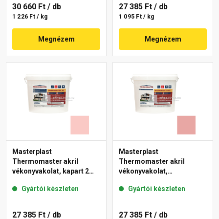
30 660 Ft
/ db
27 385 Ft
/ db
1 226 Ft / kg
1 095 Ft / kg
Megnézem
Megnézem
Masterplast
Masterplast
Thermomaster akril
Thermomaster akril
vékonyvakolat, kapart 2
vékonyvakolat,
mm 22-F 25 kg
gördülőszemcsés 2 mm
Gyártói készleten
Gyártói készleten
21-E 25 kg
27 385 Ft
/ db
27 385 Ft
/ db