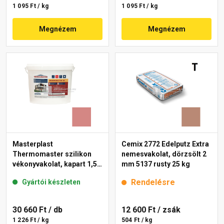
1 095 Ft / kg
1 095 Ft / kg
Megnézem
Megnézem
Masterplast
Cemix 2772 Edelputz Extra
Thermomaster szilikon
nemesvakolat, dörzsölt 2
vékonyvakolat, kapart 1,5
mm 5137 rusty 25 kg
mm 21-D 25 kg
Rendelésre
Gyártói készleten
30 660 Ft
/ db
12 600 Ft
/ zsák
1 226 Ft / kg
504 Ft / kg