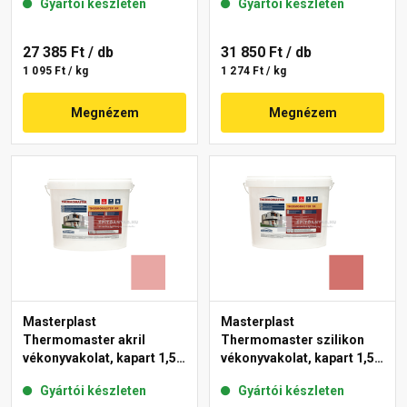
Gyártói készleten
Gyártói készleten
27 385 Ft
/ db
31 850 Ft
/ db
1 095 Ft / kg
1 274 Ft / kg
Megnézem
Megnézem
Masterplast
Masterplast
Thermomaster akril
Thermomaster szilikon
vékonyvakolat, kapart 1,5
vékonyvakolat, kapart 1,5
mm 21-E 25 kg
mm 22-C 25 kg
Gyártói készleten
Gyártói készleten