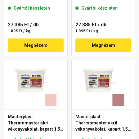
gördülőszemcsés 2 mm
mm 22-F 25 kg
Gyártói készleten
Gyártói készleten
25-D 25 kg
27 385 Ft
/ db
27 385 Ft
/ db
1 095 Ft / kg
1 095 Ft / kg
Megnézem
Megnézem
Masterplast
Masterplast
Thermomaster akril
Thermomaster akril
vékonyvakolat, kapart 1,5
vékonyvakolat, kapart 1,5
mm 21-F 25 kg
mm 25-C 25 kg