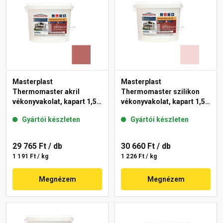
Masterplast
Masterplast
Thermomaster akril
Thermomaster szilikon
vékonyvakolat, kapart 1,5
vékonyvakolat, kapart 1,5
mm 21-C 25 kg
mm 25-F 25 kg
Gyártói készleten
Gyártói készleten
29 765 Ft
/ db
30 660 Ft
/ db
1 191 Ft / kg
1 226 Ft / kg
Megnézem
Megnézem