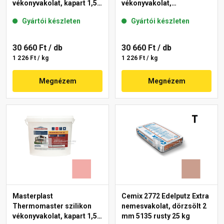
vékonyvakolat, kapart 1,5
vékonyvakolat,
mm 21-E 25 kg
gördülőszemcsés 2 mm
Gyártói készleten
Gyártói készleten
22-F 25 kg
30 660 Ft
/ db
30 660 Ft
/ db
1 226 Ft / kg
1 226 Ft / kg
Megnézem
Megnézem
Masterplast
Cemix 2772 Edelputz Extra
Thermomaster szilikon
nemesvakolat, dörzsölt 2
vékonyvakolat, kapart 1,5
mm 5135 rusty 25 kg