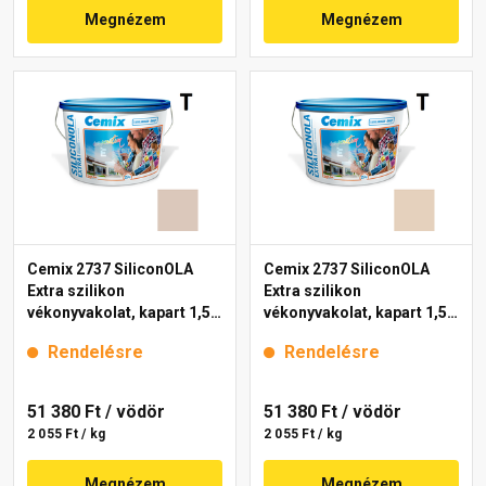
Megnézem
Megnézem
Cemix 2737 SiliconOLA
Cemix 2737 SiliconOLA
Extra szilikon
Extra szilikon
vékonyvakolat, kapart 1,5
vékonyvakolat, kapart 1,5
mm 5121 rock 25 kg
mm 5131 rock 25 kg
Rendelésre
Rendelésre
51 380 Ft
/ vödör
51 380 Ft
/ vödör
2 055 Ft / kg
2 055 Ft / kg
Megnézem
Megnézem