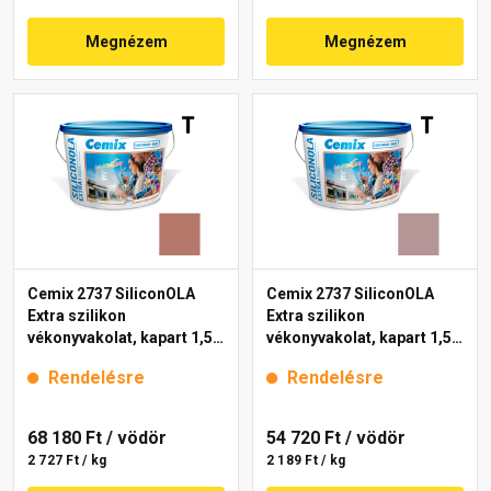
Megnézem
Megnézem
Cemix 2737 SiliconOLA
Cemix 2737 SiliconOLA
Extra szilikon
Extra szilikon
vékonyvakolat, kapart 1,5
vékonyvakolat, kapart 1,5
mm 5149 rock 25 kg
mm 5117 rock 25 kg
Rendelésre
Rendelésre
68 180 Ft
/ vödör
54 720 Ft
/ vödör
2 727 Ft / kg
2 189 Ft / kg