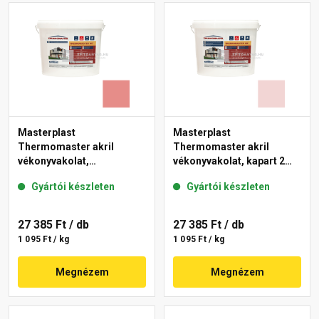
Masterplast
Masterplast
Thermomaster akril
Thermomaster akril
vékonyvakolat,
vékonyvakolat, kapart 2
gördülőszemcsés 2 mm
mm 25-F 25 kg
Gyártói készleten
Gyártói készleten
22-D 25 kg
27 385 Ft
/ db
27 385 Ft
/ db
1 095 Ft / kg
1 095 Ft / kg
Megnézem
Megnézem