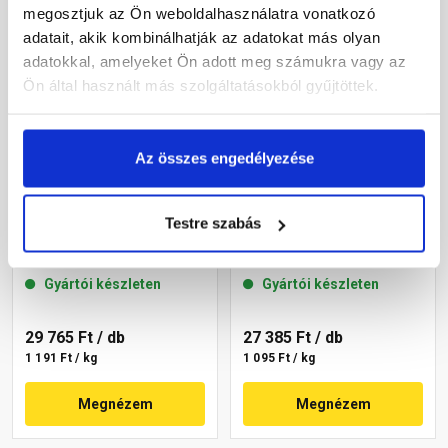
megosztjuk az Ön weboldalhasználatra vonatkozó
adatait, akik kombinálhatják az adatokat más olyan
adatokkal, amelyeket Ön adott meg számukra vagy az
Ön által használt más szolgáltatásokból gyűjtöttek.
Az összes engedélyezése
Masterplast
Masterplast
Testre szabás
Thermomaster akril
Thermomaster akril
vékonyvakolat, kapart 2
vékonyvakolat, kapart 2
mm 22-C 25 kg
mm 22-D 25 kg
Gyártói készleten
Gyártói készleten
29 765 Ft
/ db
27 385 Ft
/ db
1 191 Ft / kg
1 095 Ft / kg
Megnézem
Megnézem