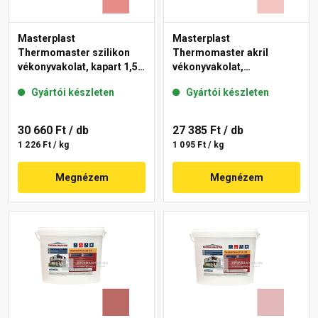
Masterplast
Masterplast
Thermomaster szilikon
Thermomaster akril
vékonyvakolat, kapart 1,5
vékonyvakolat,
mm 22-D 25 kg
gördülőszemcsés 2 mm
Gyártói készleten
Gyártói készleten
21-F 25 kg
30 660 Ft
/ db
27 385 Ft
/ db
1 226 Ft / kg
1 095 Ft / kg
Megnézem
Megnézem