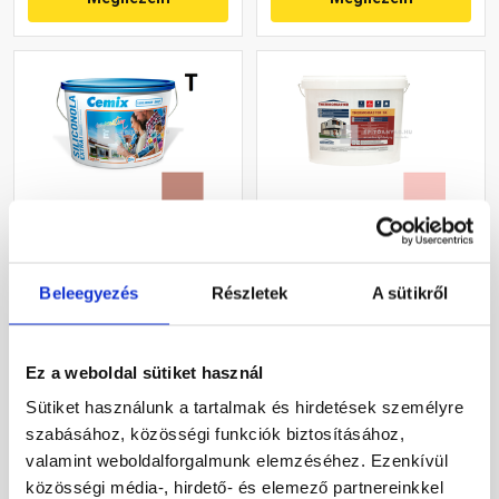
Cemix 2737 SiliconOLA
Masterplast
Extra szilikon
Thermomaster szilikon
Beleegyezés
Részletek
A sütikről
vékonyvakolat, kapart 1,5
vékonyvakolat, kapart 1,5
mm 5147 rock 25 kg
mm 22-F 25 kg
Rendelésre
Gyártói készleten
Ez a weboldal sütiket használ
54 720 Ft
/ vödör
30 660 Ft
/ db
Sütiket használunk a tartalmak és hirdetések személyre
2 189 Ft / kg
1 226 Ft / kg
szabásához, közösségi funkciók biztosításához,
valamint weboldalforgalmunk elemzéséhez. Ezenkívül
Megnézem
Megnézem
közösségi média-, hirdető- és elemező partnereinkkel