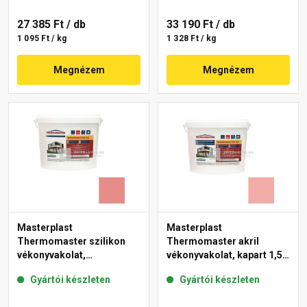
27 385 Ft
/ db
33 190 Ft
/ db
1 095 Ft / kg
1 328 Ft / kg
Megnézem
Megnézem
Masterplast
Masterplast
Thermomaster szilikon
Thermomaster akril
vékonyvakolat,
vékonyvakolat, kapart 1,5
gördülőszemcsés 2 mm
mm 22-E 25 kg
Gyártói készleten
Gyártói készleten
22-D 25 kg