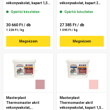
vékonyvakolat, kapart 1,5
vékonyvakolat, kapart 2
mm 21-F 25 kg
mm 22-E 25 kg
Gyártói készleten
Gyártói készleten
30 660 Ft
/ db
27 385 Ft
/ db
1 226 Ft / kg
1 095 Ft / kg
Megnézem
Megnézem
Masterplast
Masterplast
Thermomaster akril
Thermomaster akril
vékonyvakolat,
vékonyvakolat, kapart 1,5