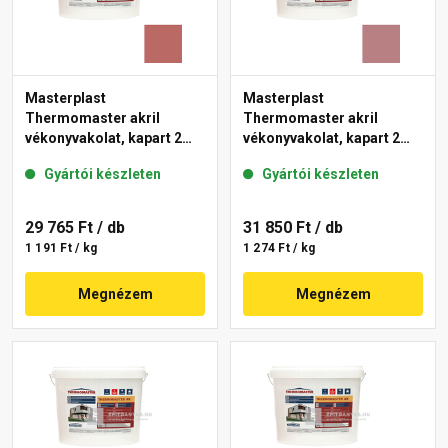
Masterplast
Masterplast
Thermomaster akril
Thermomaster akril
vékonyvakolat, kapart 2
vékonyvakolat, kapart 2
mm 21-C 25 kg
mm 25-C 25 kg
Gyártói készleten
Gyártói készleten
29 765 Ft
/ db
31 850 Ft
/ db
1 191 Ft / kg
1 274 Ft / kg
Megnézem
Megnézem