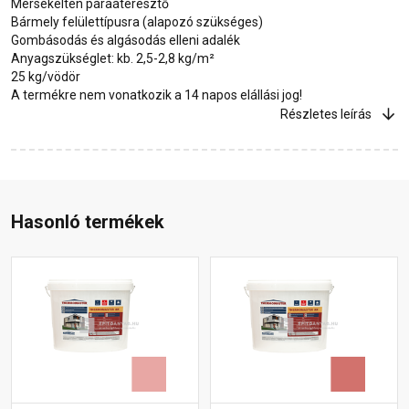
Mérsékelten páraáteresztő
Bármely felülettípusra (alapozó szükséges)
Gombásodás és algásodás elleni adalék
Anyagszükséglet: kb. 2,5-2,8 kg/m²
25 kg/vödör
A termékre nem vonatkozik a 14 napos elállási jog!
Részletes leírás
Hasonló termékek