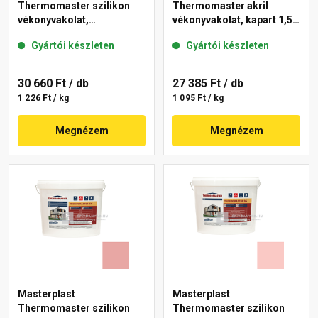
Thermomaster szilikon
Thermomaster akril
vékonyvakolat,
vékonyvakolat, kapart 1,5
gördülőszemcsés 2 mm
mm 25-D 25 kg
Gyártói készleten
Gyártói készleten
21-D 25 kg
30 660 Ft
/ db
27 385 Ft
/ db
1 226 Ft / kg
1 095 Ft / kg
Megnézem
Megnézem
Masterplast
Masterplast
Thermomaster szilikon
Thermomaster szilikon