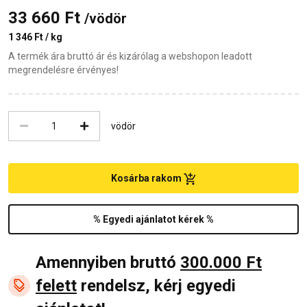
33 660 Ft
/vödör
1 346 Ft / kg
A termék ára bruttó ár és kizárólag a webshopon leadott
megrendelésre érvényes!
vödör
Kosárba rakom
% Egyedi ajánlatot kérek %
Amennyiben bruttó
300.000 Ft
felett
rendelsz, kérj egyedi