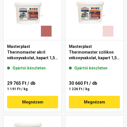
Masterplast
Masterplast
Thermomaster akril
Thermomaster szilikon
vékonyvakolat, kapart 1,5
vékonyvakolat, kapart 1,5
mm 21-C 25 kg
mm 25-F 25 kg
Gyártói készleten
Gyártói készleten
29 765 Ft
/ db
30 660 Ft
/ db
1 191 Ft / kg
1 226 Ft / kg
Megnézem
Megnézem