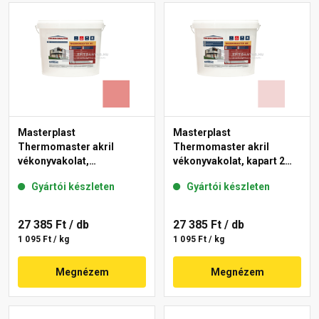
Masterplast
Masterplast
Thermomaster akril
Thermomaster akril
vékonyvakolat,
vékonyvakolat, kapart 2
gördülőszemcsés 2 mm
mm 25-F 25 kg
Gyártói készleten
Gyártói készleten
22-D 25 kg
27 385 Ft
/ db
27 385 Ft
/ db
1 095 Ft / kg
1 095 Ft / kg
Megnézem
Megnézem