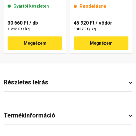
mm 22-E 25 kg
25 kg
Rendelésre
Gyártói készleten
30 660 Ft
/ db
45 920 Ft
/ vödör
1 226 Ft / kg
1 837 Ft / kg
Megnézem
Megnézem
Részletes leírás
Termékinformáció