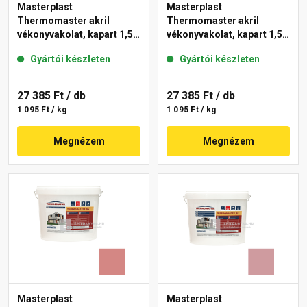
Masterplast
Masterplast
Thermomaster akril
Thermomaster akril
vékonyvakolat, kapart 1,5
vékonyvakolat, kapart 1,5
mm 21-D 25 kg
mm 25-F 25 kg
Gyártói készleten
Gyártói készleten
27 385 Ft
/ db
27 385 Ft
/ db
1 095 Ft / kg
1 095 Ft / kg
Megnézem
Megnézem
Masterplast
Masterplast