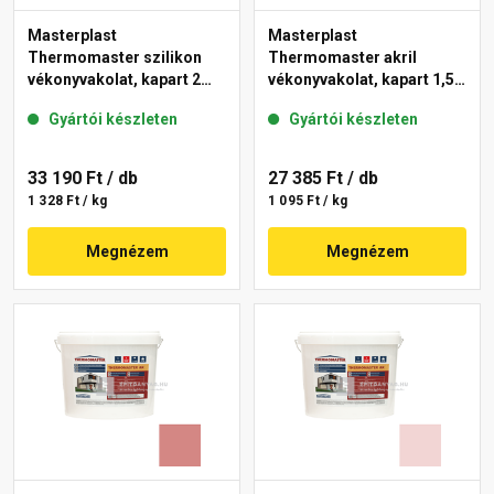
Masterplast
Masterplast
Thermomaster szilikon
Thermomaster akril
vékonyvakolat, kapart 2
vékonyvakolat, kapart 1,5
mm 21-C 25 kg
mm 25-E 25 kg
Gyártói készleten
Gyártói készleten
33 190 Ft
/ db
27 385 Ft
/ db
1 328 Ft / kg
1 095 Ft / kg
Megnézem
Megnézem