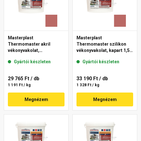
Masterplast
Masterplast
Thermomaster akril
Thermomaster szilikon
vékonyvakolat,
vékonyvakolat, kapart 1,5
gördülőszemcsés 2 mm
mm 21-C 25 kg
Gyártói készleten
Gyártói készleten
21-C 25 kg
29 765 Ft
/ db
33 190 Ft
/ db
1 191 Ft / kg
1 328 Ft / kg
Megnézem
Megnézem