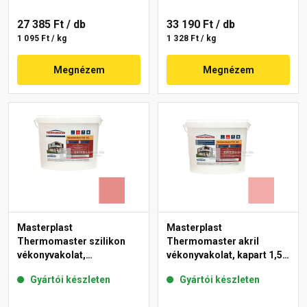
27 385 Ft
/ db
33 190 Ft
/ db
1 095 Ft / kg
1 328 Ft / kg
Megnézem
Megnézem
Masterplast
Masterplast
Thermomaster szilikon
Thermomaster akril
vékonyvakolat,
vékonyvakolat, kapart 1,5
gördülőszemcsés 2 mm
mm 22-E 25 kg
Gyártói készleten
Gyártói készleten
22-D 25 kg