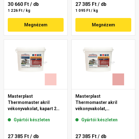
30 660 Ft
/ db
27 385 Ft
/ db
1 226 Ft / kg
1 095 Ft / kg
Megnézem
Megnézem
Masterplast
Masterplast
Thermomaster akril
Thermomaster akril
vékonyvakolat, kapart 2
vékonyvakolat,
mm 22-F 25 kg
gördülőszemcsés 2 mm
Gyártói készleten
Gyártói készleten
21-E 25 kg
27 385 Ft
/ db
27 385 Ft
/ db