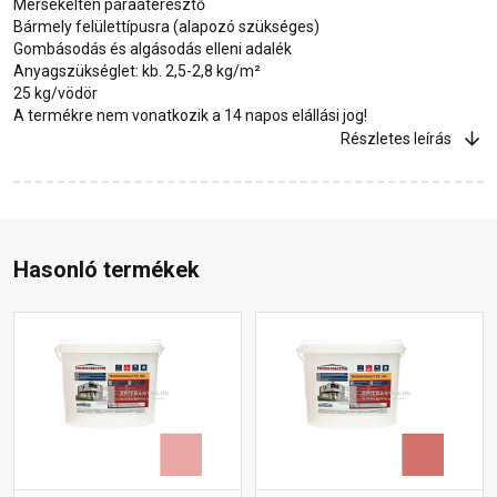
Mérsékelten páraáteresztő
Bármely felülettípusra (alapozó szükséges)
Gombásodás és algásodás elleni adalék
Anyagszükséglet: kb. 2,5-2,8 kg/m²
25 kg/vödör
A termékre nem vonatkozik a 14 napos elállási jog!
Részletes leírás
Hasonló termékek