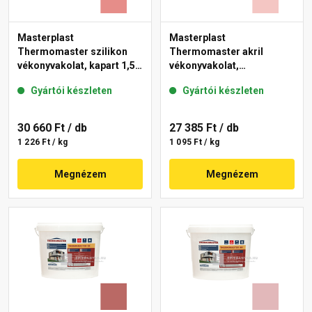
Masterplast
Masterplast
Thermomaster szilikon
Thermomaster akril
vékonyvakolat, kapart 1,5
vékonyvakolat,
mm 22-D 25 kg
gördülőszemcsés 2 mm
Gyártói készleten
Gyártói készleten
21-F 25 kg
30 660 Ft
/ db
27 385 Ft
/ db
1 226 Ft / kg
1 095 Ft / kg
Megnézem
Megnézem