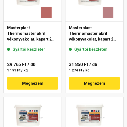
Masterplast
Masterplast
Thermomaster akril
Thermomaster akril
vékonyvakolat, kapart 2
vékonyvakolat, kapart 2
mm 21-C 25 kg
mm 25-C 25 kg
Gyártói készleten
Gyártói készleten
29 765 Ft
/ db
31 850 Ft
/ db
1 191 Ft / kg
1 274 Ft / kg
Megnézem
Megnézem