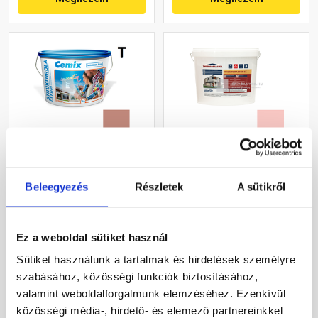
Cemix 2704 StrukturOLA
Masterplast
Dekor diszperziós
Thermomaster szilikon
Beleegyezés
Részletek
A sütikről
vékonyvakolat, dörzsölt 2
vékonyvakolat, kapart 1,5
mm 5147 rusty 25 kg
mm 22-F 25 kg
Rendelésre
Gyártói készleten
Ez a weboldal sütiket használ
36 460 Ft
/ vödör
30 660 Ft
/ db
Sütiket használunk a tartalmak és hirdetések személyre
1 458 Ft / kg
1 226 Ft / kg
szabásához, közösségi funkciók biztosításához,
valamint weboldalforgalmunk elemzéséhez. Ezenkívül
Megnézem
Megnézem
közösségi média-, hirdető- és elemező partnereinkkel