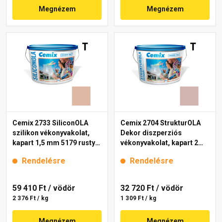
Megnézem
Megnézem
Cemix 2733 SiliconOLA
Cemix 2704 StrukturOLA
szilikon vékonyvakolat,
Dekor diszperziós
kapart 1,5 mm 5179 rusty
vékonyvakolat, kapart 2
25 kg
mm 5153 rusty 25 kg
Rendelésre
Rendelésre
59 410 Ft
/ vödör
32 720 Ft
/ vödör
2 376 Ft / kg
1 309 Ft / kg
Megnézem
Megnézem