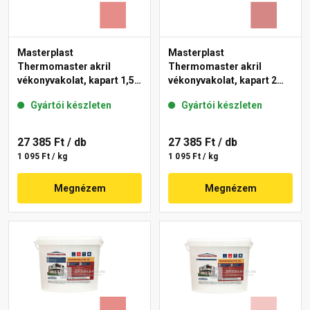
Masterplast
Masterplast
Thermomaster akril
Thermomaster akril
vékonyvakolat, kapart 1,5
vékonyvakolat, kapart 2
mm 22-D 25 kg
mm 21-D 25 kg
Gyártói készleten
Gyártói készleten
27 385 Ft
/ db
27 385 Ft
/ db
1 095 Ft / kg
1 095 Ft / kg
Megnézem
Megnézem