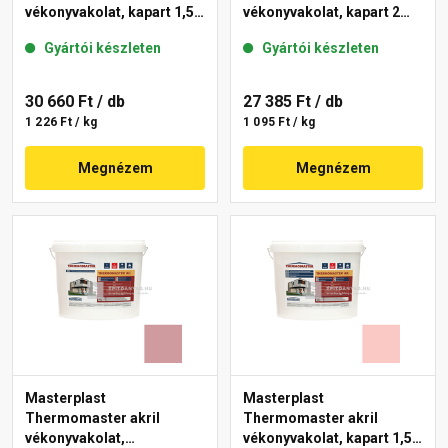
vékonyvakolat, kapart 1,5
vékonyvakolat, kapart 2
mm 21-F 25 kg
mm 22-E 25 kg
Gyártói készleten
Gyártói készleten
30 660 Ft
/ db
27 385 Ft
/ db
1 226 Ft / kg
1 095 Ft / kg
Megnézem
Megnézem
Masterplast
Masterplast
Thermomaster akril
Thermomaster akril
vékonyvakolat,
vékonyvakolat, kapart 1,5