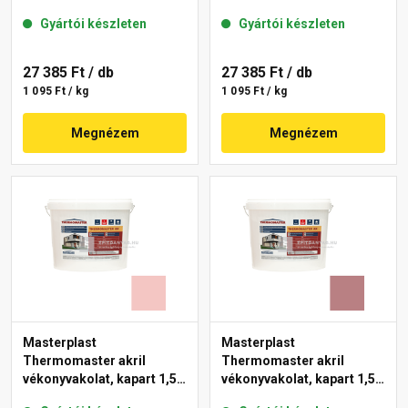
gördülőszemcsés 2 mm
mm 22-F 25 kg
Gyártói készleten
Gyártói készleten
25-D 25 kg
27 385 Ft
/ db
27 385 Ft
/ db
1 095 Ft / kg
1 095 Ft / kg
Megnézem
Megnézem
Masterplast
Masterplast
Thermomaster akril
Thermomaster akril
vékonyvakolat, kapart 1,5
vékonyvakolat, kapart 1,5
mm 21-F 25 kg
mm 25-C 25 kg