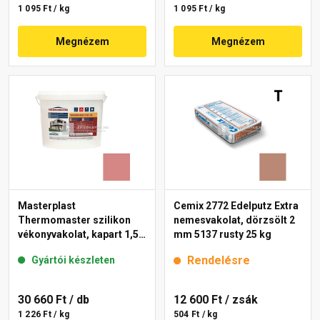
1 095 Ft / kg
1 095 Ft / kg
Megnézem
Megnézem
Masterplast
Cemix 2772 Edelputz Extra
Thermomaster szilikon
nemesvakolat, dörzsölt 2
vékonyvakolat, kapart 1,5
mm 5137 rusty 25 kg
mm 21-D 25 kg
Rendelésre
Gyártói készleten
30 660 Ft
/ db
12 600 Ft
/ zsák
1 226 Ft / kg
504 Ft / kg