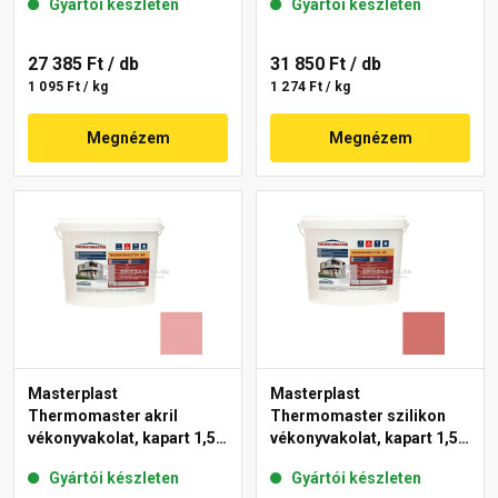
Gyártói készleten
Gyártói készleten
27 385 Ft
/ db
31 850 Ft
/ db
1 095 Ft / kg
1 274 Ft / kg
Megnézem
Megnézem
Masterplast
Masterplast
Thermomaster akril
Thermomaster szilikon
vékonyvakolat, kapart 1,5
vékonyvakolat, kapart 1,5
mm 21-E 25 kg
mm 22-C 25 kg
Gyártói készleten
Gyártói készleten