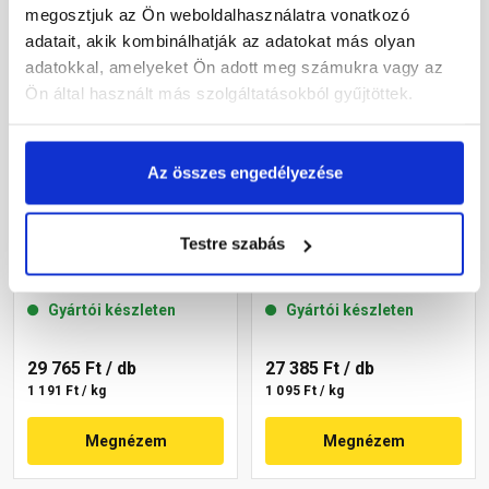
megosztjuk az Ön weboldalhasználatra vonatkozó
adatait, akik kombinálhatják az adatokat más olyan
adatokkal, amelyeket Ön adott meg számukra vagy az
Ön által használt más szolgáltatásokból gyűjtöttek.
Az összes engedélyezése
Masterplast
Masterplast
Testre szabás
Thermomaster akril
Thermomaster akril
vékonyvakolat, kapart 2
vékonyvakolat, kapart 2
mm 22-C 25 kg
mm 22-D 25 kg
Gyártói készleten
Gyártói készleten
29 765 Ft
/ db
27 385 Ft
/ db
1 191 Ft / kg
1 095 Ft / kg
Megnézem
Megnézem