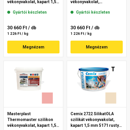
vékonyvakolat, kapart 1,5
vékonyvakolat,
mm 21-E 25 kg
gördülőszemcsés 2 mm
Gyártói készleten
Gyártói készleten
22-F 25 kg
30 660 Ft
/ db
30 660 Ft
/ db
1 226 Ft / kg
1 226 Ft / kg
Megnézem
Megnézem
Masterplast
Cemix 2722 SilikatOLA
Thermomaster szilikon
szilikát vékonyvakolat,
vékonyvakolat, kapart 1,5
kapart 1,5 mm 5171 rusty