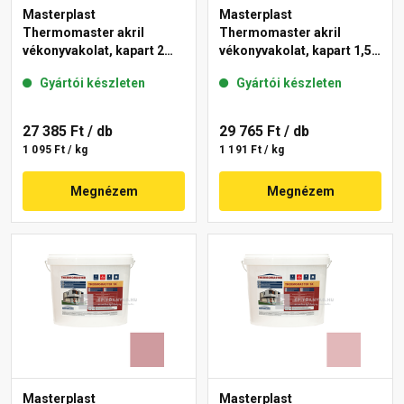
Masterplast
Masterplast
Thermomaster akril
Thermomaster akril
vékonyvakolat, kapart 2
vékonyvakolat, kapart 1,5
mm 21-E 25 kg
mm 22-C 25 kg
Gyártói készleten
Gyártói készleten
27 385 Ft
/ db
29 765 Ft
/ db
1 095 Ft / kg
1 191 Ft / kg
Megnézem
Megnézem
Masterplast
Masterplast