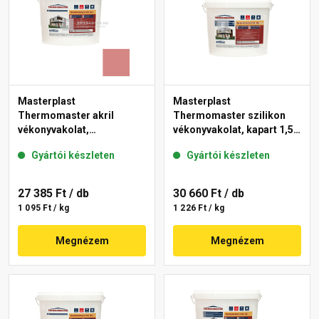
Masterplast
Masterplast
Thermomaster akril
Thermomaster szilikon
vékonyvakolat,
vékonyvakolat, kapart 1,5
gördülőszemcsés 2 mm
mm fehér 25 kg
Gyártói készleten
Gyártói készleten
21-D 25 kg
27 385 Ft
/ db
30 660 Ft
/ db
1 095 Ft / kg
1 226 Ft / kg
Megnézem
Megnézem