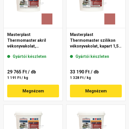
Masterplast
Masterplast
Thermomaster akril
Thermomaster szilikon
vékonyvakolat,
vékonyvakolat, kapart 1,5
gördülőszemcsés 2 mm
mm 21-C 25 kg
Gyártói készleten
Gyártói készleten
21-C 25 kg
29 765 Ft
/ db
33 190 Ft
/ db
1 191 Ft / kg
1 328 Ft / kg
Megnézem
Megnézem