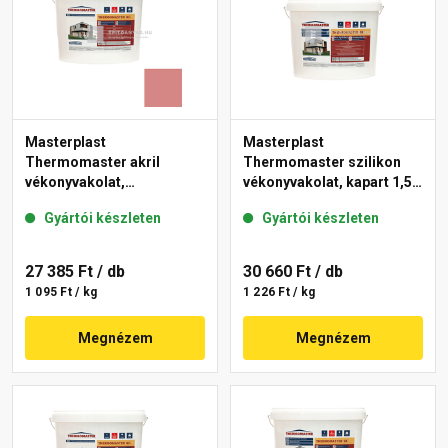
Masterplast
Masterplast
Thermomaster akril
Thermomaster szilikon
vékonyvakolat,
vékonyvakolat, kapart 1,5
gördülőszemcsés 2 mm
mm fehér 25 kg
Gyártói készleten
Gyártói készleten
21-D 25 kg
27 385 Ft
/ db
30 660 Ft
/ db
1 095 Ft / kg
1 226 Ft / kg
Megnézem
Megnézem