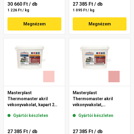
30 660 Ft
/ db
27 385 Ft
/ db
1 226 Ft / kg
1 095 Ft / kg
Megnézem
Megnézem
Masterplast
Masterplast
Thermomaster akril
Thermomaster akril
vékonyvakolat, kapart 2
vékonyvakolat,
mm 22-F 25 kg
gördülőszemcsés 2 mm
Gyártói készleten
Gyártói készleten
21-E 25 kg
27 385 Ft
/ db
27 385 Ft
/ db