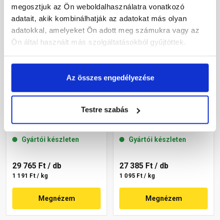
megosztjuk az Ön weboldalhasználatra vonatkozó
adatait, akik kombinálhatják az adatokat más olyan
adatokkal, amelyeket Ön adott meg számukra vagy az
Ön által használt más szolgáltatásokból gyűjtöttek.
Az összes engedélyezése
Masterplast
Masterplast
Testre szabás
Thermomaster akril
Thermomaster akril
vékonyvakolat, kapart 2
vékonyvakolat, kapart 2
mm 22-C 25 kg
mm 22-D 25 kg
Gyártói készleten
Gyártói készleten
29 765 Ft
/ db
27 385 Ft
/ db
1 191 Ft / kg
1 095 Ft / kg
Megnézem
Megnézem