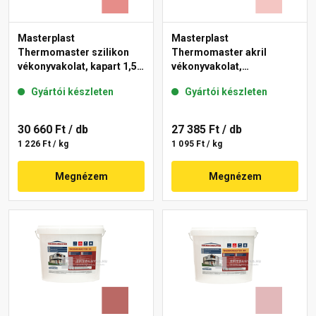
Masterplast
Masterplast
Thermomaster szilikon
Thermomaster akril
vékonyvakolat, kapart 1,5
vékonyvakolat,
mm 22-D 25 kg
gördülőszemcsés 2 mm
Gyártói készleten
Gyártói készleten
21-F 25 kg
30 660 Ft
/ db
27 385 Ft
/ db
1 226 Ft / kg
1 095 Ft / kg
Megnézem
Megnézem