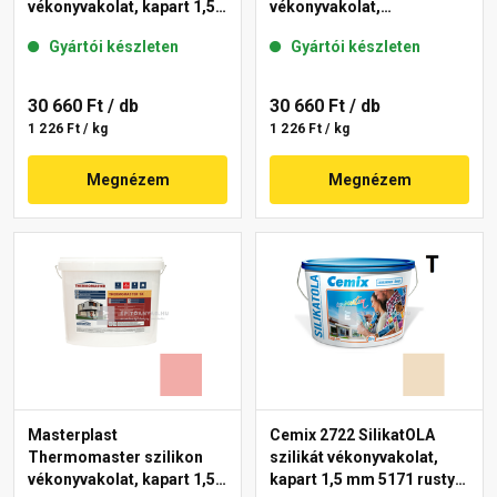
vékonyvakolat, kapart 1,5
vékonyvakolat,
mm 21-E 25 kg
gördülőszemcsés 2 mm
Gyártói készleten
Gyártói készleten
22-F 25 kg
30 660 Ft
/ db
30 660 Ft
/ db
1 226 Ft / kg
1 226 Ft / kg
Megnézem
Megnézem
Masterplast
Cemix 2722 SilikatOLA
Thermomaster szilikon
szilikát vékonyvakolat,
vékonyvakolat, kapart 1,5
kapart 1,5 mm 5171 rusty