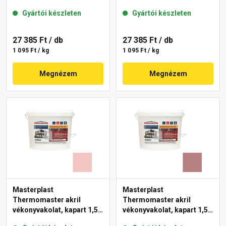
gördülőszemcsés 2 mm
mm 22-F 25 kg
Gyártói készleten
Gyártói készleten
25-D 25 kg
27 385 Ft
/ db
27 385 Ft
/ db
1 095 Ft / kg
1 095 Ft / kg
Megnézem
Megnézem
Masterplast
Masterplast
Thermomaster akril
Thermomaster akril
vékonyvakolat, kapart 1,5
vékonyvakolat, kapart 1,5
mm 21-F 25 kg
mm 25-C 25 kg