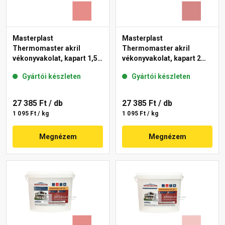
Masterplast
Masterplast
Thermomaster akril
Thermomaster akril
vékonyvakolat, kapart 1,5
vékonyvakolat, kapart 2
mm 22-D 25 kg
mm 21-D 25 kg
Gyártói készleten
Gyártói készleten
27 385 Ft
/ db
27 385 Ft
/ db
1 095 Ft / kg
1 095 Ft / kg
Megnézem
Megnézem