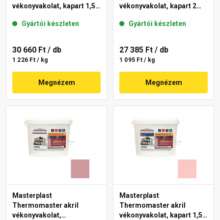
vékonyvakolat, kapart 1,5
vékonyvakolat, kapart 2
mm 21-F 25 kg
mm 22-E 25 kg
Gyártói készleten
Gyártói készleten
30 660 Ft
/ db
27 385 Ft
/ db
1 226 Ft / kg
1 095 Ft / kg
Megnézem
Megnézem
Masterplast
Masterplast
Thermomaster akril
Thermomaster akril
vékonyvakolat,
vékonyvakolat, kapart 1,5