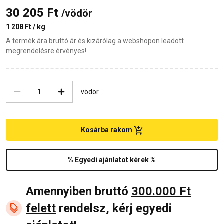
30 205 Ft
/vödör
1 208 Ft / kg
A termék ára bruttó ár és kizárólag a webshopon leadott
megrendelésre érvényes!
vödör
Kosárba rakom
% Egyedi ajánlatot kérek %
Amennyiben bruttó
300.000 Ft
felett
rendelsz, kérj egyedi