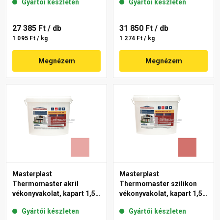
Gyártói készleten
Gyártói készleten
27 385 Ft
/ db
31 850 Ft
/ db
1 095 Ft / kg
1 274 Ft / kg
Megnézem
Megnézem
Masterplast
Masterplast
Thermomaster akril
Thermomaster szilikon
vékonyvakolat, kapart 1,5
vékonyvakolat, kapart 1,5
mm 21-E 25 kg
mm 22-C 25 kg
Gyártói készleten
Gyártói készleten