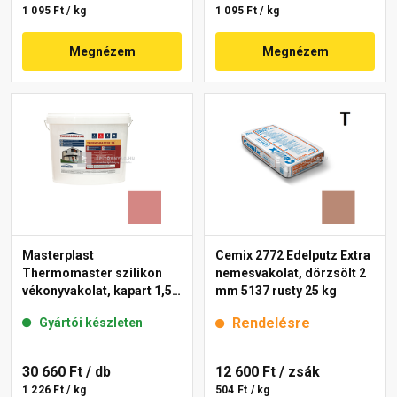
1 095 Ft / kg
1 095 Ft / kg
Megnézem
Megnézem
Masterplast
Cemix 2772 Edelputz Extra
Thermomaster szilikon
nemesvakolat, dörzsölt 2
vékonyvakolat, kapart 1,5
mm 5137 rusty 25 kg
mm 21-D 25 kg
Rendelésre
Gyártói készleten
30 660 Ft
/ db
12 600 Ft
/ zsák
1 226 Ft / kg
504 Ft / kg