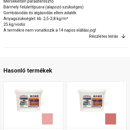
Mérsékelten páraáteresztő
Bármely felülettípusra (alapozó szükséges)
Gombásodás és algásodás elleni adalék
Anyagszükséglet: kb. 2,5-2,8 kg/m²
25 kg/vödör
A termékre nem vonatkozik a 14 napos elállási jog!
Részletes leírás
Hasonló termékek