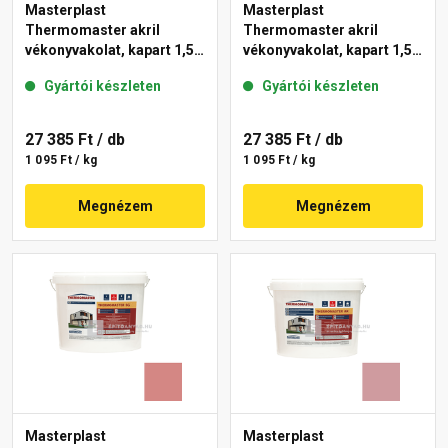
Masterplast
Masterplast
Thermomaster akril
Thermomaster akril
vékonyvakolat, kapart 1,5
vékonyvakolat, kapart 1,5
mm 21-D 25 kg
mm 25-F 25 kg
Gyártói készleten
Gyártói készleten
27 385 Ft
/ db
27 385 Ft
/ db
1 095 Ft / kg
1 095 Ft / kg
Megnézem
Megnézem
Masterplast
Masterplast