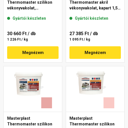
Thermomaster szilikon
Thermomaster akril
vékonyvakolat,
vékonyvakolat, kapart 1,5
gördülőszemcsés 2 mm
mm 25-D 25 kg
Gyártói készleten
Gyártói készleten
21-D 25 kg
30 660 Ft
/ db
27 385 Ft
/ db
1 226 Ft / kg
1 095 Ft / kg
Megnézem
Megnézem
Masterplast
Masterplast
Thermomaster szilikon
Thermomaster szilikon