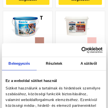
Cemix 2704 StrukturOLA
Masterplast
Dekor diszperziós
Thermomaster szilikon
Beleegyezés
Részletek
A sütikről
vékonyvakolat, dörzsölt 2
vékonyvakolat, kapart 1,5
mm 5147 rusty 25 kg
mm 22-F 25 kg
Rendelésre
Gyártói készleten
Ez a weboldal sütiket használ
36 460 Ft
/ vödör
30 660 Ft
/ db
Sütiket használunk a tartalmak és hirdetések személyre
1 458 Ft / kg
1 226 Ft / kg
szabásához, közösségi funkciók biztosításához,
valamint weboldalforgalmunk elemzéséhez. Ezenkívül
Megnézem
Megnézem
közösségi média-, hirdető- és elemező partnereinkkel