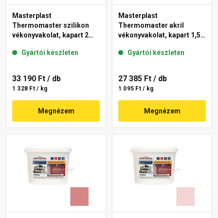
Masterplast
Masterplast
Thermomaster szilikon
Thermomaster akril
vékonyvakolat, kapart 2
vékonyvakolat, kapart 1,5
mm 21-C 25 kg
mm 25-E 25 kg
Gyártói készleten
Gyártói készleten
33 190 Ft
/ db
27 385 Ft
/ db
1 328 Ft / kg
1 095 Ft / kg
Megnézem
Megnézem