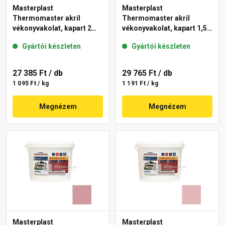
Masterplast
Masterplast
Thermomaster akril
Thermomaster akril
vékonyvakolat, kapart 2
vékonyvakolat, kapart 1,5
mm 21-E 25 kg
mm 22-C 25 kg
Gyártói készleten
Gyártói készleten
27 385 Ft
/ db
29 765 Ft
/ db
1 095 Ft / kg
1 191 Ft / kg
Megnézem
Megnézem
Masterplast
Masterplast