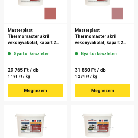
Masterplast
Masterplast
Thermomaster akril
Thermomaster akril
vékonyvakolat, kapart 2
vékonyvakolat, kapart 2
mm 21-C 25 kg
mm 25-C 25 kg
Gyártói készleten
Gyártói készleten
29 765 Ft
/ db
31 850 Ft
/ db
1 191 Ft / kg
1 274 Ft / kg
Megnézem
Megnézem