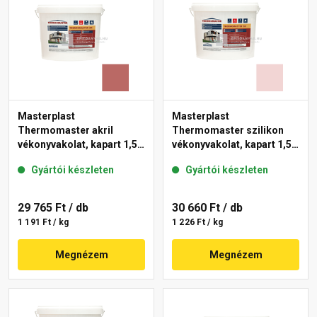
Masterplast
Masterplast
Thermomaster akril
Thermomaster szilikon
vékonyvakolat, kapart 1,5
vékonyvakolat, kapart 1,5
mm 21-C 25 kg
mm 25-F 25 kg
Gyártói készleten
Gyártói készleten
29 765 Ft
/ db
30 660 Ft
/ db
1 191 Ft / kg
1 226 Ft / kg
Megnézem
Megnézem