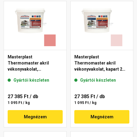
Masterplast
Masterplast
Thermomaster akril
Thermomaster akril
vékonyvakolat,
vékonyvakolat, kapart 2
gördülőszemcsés 2 mm
mm 25-F 25 kg
Gyártói készleten
Gyártói készleten
22-D 25 kg
27 385 Ft
/ db
27 385 Ft
/ db
1 095 Ft / kg
1 095 Ft / kg
Megnézem
Megnézem