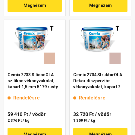
Megnézem
Megnézem
Cemix 2733 SiliconOLA
Cemix 2704 StrukturOLA
szilikon vékonyvakolat,
Dekor diszperziós
kapart 1,5 mm 5179 rusty
vékonyvakolat, kapart 2
25 kg
mm 5153 rusty 25 kg
Rendelésre
Rendelésre
59 410 Ft
/ vödör
32 720 Ft
/ vödör
2 376 Ft / kg
1 309 Ft / kg
Megnézem
Megnézem