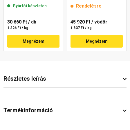
mm 22-E 25 kg
25 kg
Rendelésre
Gyártói készleten
30 660 Ft
/ db
45 920 Ft
/ vödör
1 226 Ft / kg
1 837 Ft / kg
Megnézem
Megnézem
Részletes leírás
Termékinformáció