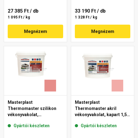
27 385 Ft
/ db
33 190 Ft
/ db
1 095 Ft / kg
1 328 Ft / kg
Megnézem
Megnézem
Masterplast
Masterplast
Thermomaster szilikon
Thermomaster akril
vékonyvakolat,
vékonyvakolat, kapart 1,5
gördülőszemcsés 2 mm
mm 22-E 25 kg
Gyártói készleten
Gyártói készleten
22-D 25 kg