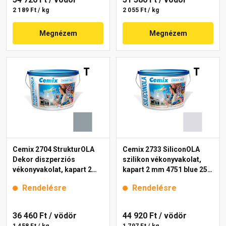
2 189 Ft / kg
2 055 Ft / kg
Megnézem
Megnézem
Cemix 2704 StrukturOLA
Cemix 2733 SiliconOLA
Dekor diszperziós
szilikon vékonyvakolat,
vékonyvakolat, kapart 2
kapart 2 mm 4751 blue 25
mm 4765 blue 25 kg
kg
Rendelésre
Rendelésre
36 460 Ft
/ vödör
44 920 Ft
/ vödör