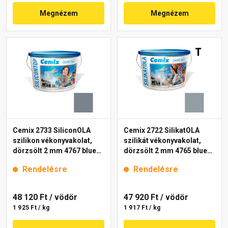
Megnézem
Megnézem
Cemix 2733 SiliconOLA
Cemix 2722 SilikatOLA
szilikon vékonyvakolat,
szilikát vékonyvakolat,
dörzsölt 2 mm 4767 blue
dörzsölt 2 mm 4765 blue
25 kg
25 kg
Rendelésre
Rendelésre
48 120 Ft
/ vödör
47 920 Ft
/ vödör
1 925 Ft / kg
1 917 Ft / kg