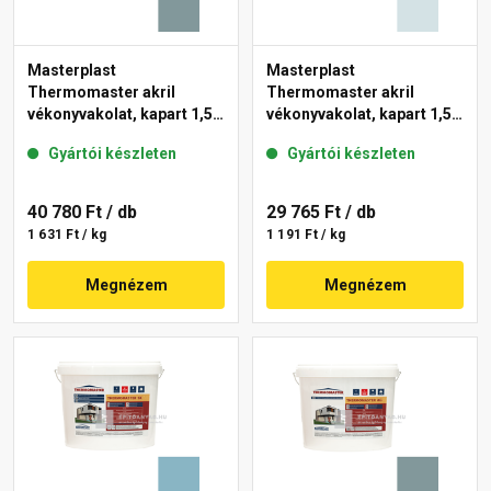
Masterplast
Masterplast
Thermomaster akril
Thermomaster akril
vékonyvakolat, kapart 1,5
vékonyvakolat, kapart 1,5
mm 39-C 25 kg
mm 36-F 25 kg
Gyártói készleten
Gyártói készleten
40 780 Ft
/ db
29 765 Ft
/ db
1 631 Ft / kg
1 191 Ft / kg
Megnézem
Megnézem