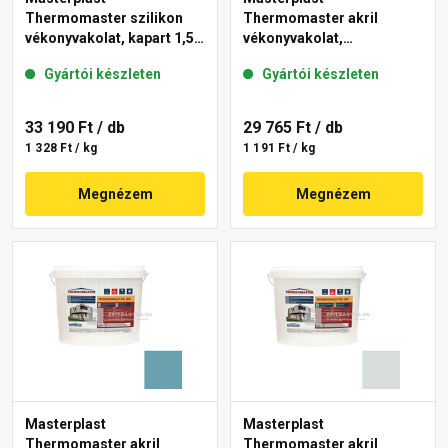
Thermomaster szilikon
Thermomaster akril
vékonyvakolat, kapart 1,5
vékonyvakolat,
mm 39-E 25 kg
gördülőszemcsés 2 mm
Gyártói készleten
Gyártói készleten
36-F 25 kg
33 190 Ft
/ db
29 765 Ft
/ db
1 328 Ft / kg
1 191 Ft / kg
Megnézem
Megnézem
Masterplast
Masterplast
Thermomaster akril
Thermomaster akril