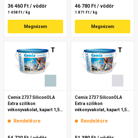
36 460 Ft
/ vödör
46 780 Ft
/ vödör
1 458 Ft / kg
1 871 Ft / kg
Megnézem
Megnézem
Cemix 2737 SiliconOLA
Cemix 2737 SiliconOLA
Extra szilikon
Extra szilikon
vékonyvakolat, kapart 1,5
vékonyvakolat, kapart 1,5
mm 4725 blue 25 kg
mm 4751 blue 25 kg
Rendelésre
Rendelésre
54 720 Ft
/ vödör
51 380 Ft
/ vödör