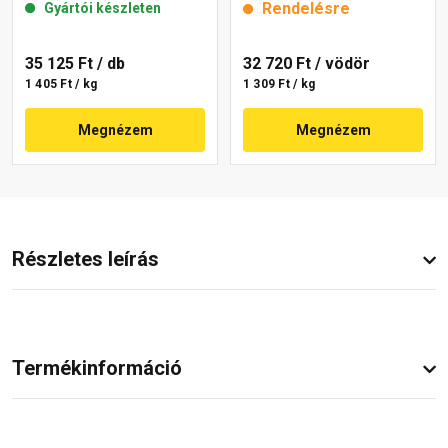
Rendelésre
Gyártói készleten
35 125 Ft
/ db
32 720 Ft
/ vödör
1 405 Ft / kg
1 309 Ft / kg
Megnézem
Megnézem
Részletes leírás
Termékinformáció