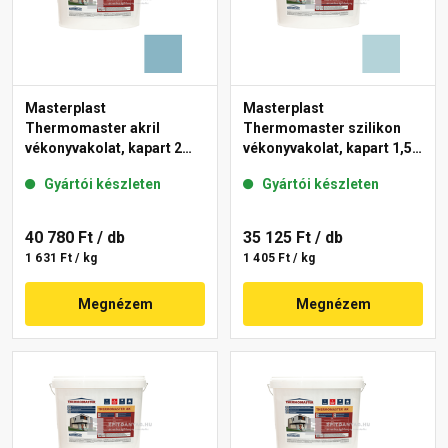
Masterplast
Masterplast
Thermomaster akril
Thermomaster szilikon
vékonyvakolat, kapart 2
vékonyvakolat, kapart 1,5
mm 36-D 25 kg
mm 36-E 25 kg
Gyártói készleten
Gyártói készleten
40 780 Ft
/ db
35 125 Ft
/ db
1 631 Ft / kg
1 405 Ft / kg
Megnézem
Megnézem