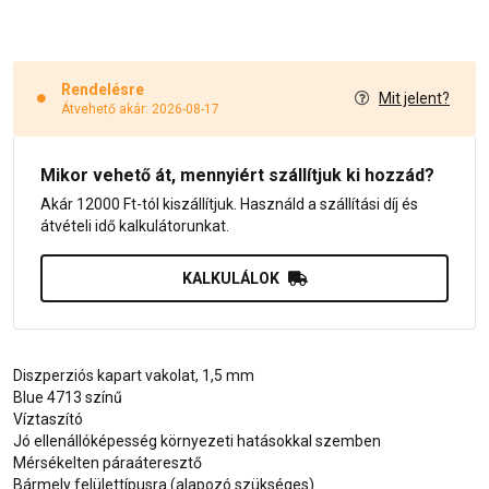
Rendelésre
Mit jelent?
Átvehető akár: 2026-08-17
Mikor vehető át, mennyiért szállítjuk ki hozzád?
Akár 12000 Ft-tól kiszállítjuk. Használd a szállítási díj és
átvételi idő kalkulátorunkat.
KALKULÁLOK
Diszperziós kapart vakolat, 1,5 mm
Blue 4713 színű
Víztaszító
Jó ellenállóképesség környezeti hatásokkal szemben
Mérsékelten páraáteresztő
Bármely felülettípusra (alapozó szükséges)