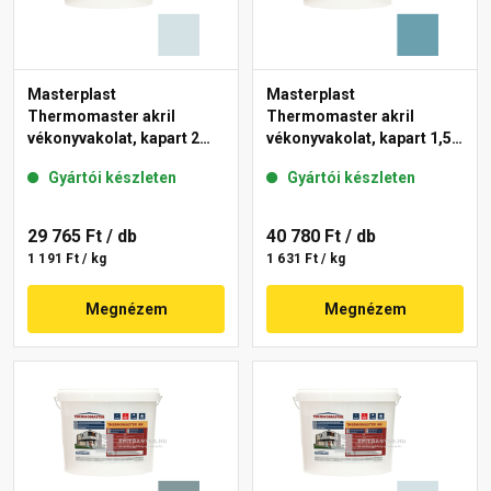
Masterplast
Masterplast
Thermomaster akril
Thermomaster akril
vékonyvakolat, kapart 2
vékonyvakolat, kapart 1,5
mm 36-F 25 kg
mm 36-C 25 kg
Gyártói készleten
Gyártói készleten
29 765 Ft
/ db
40 780 Ft
/ db
1 191 Ft / kg
1 631 Ft / kg
Megnézem
Megnézem