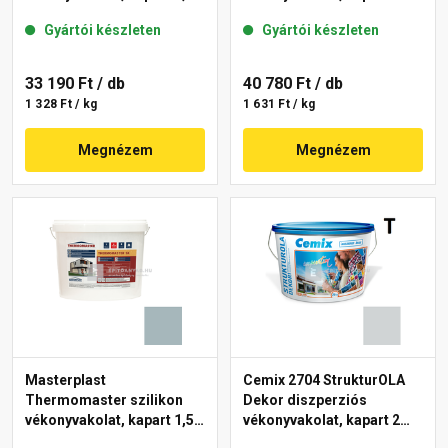
mm 39-F 25 kg
mm 39-C 25 kg
Gyártói készleten
Gyártói készleten
33 190 Ft
/ db
40 780 Ft
/ db
1 328 Ft / kg
1 631 Ft / kg
Megnézem
Megnézem
Masterplast
Cemix 2704 StrukturOLA
Thermomaster szilikon
Dekor diszperziós
vékonyvakolat, kapart 1,5
vékonyvakolat, kapart 2
mm 39-D 25 kg
mm 4761 blue 25 kg