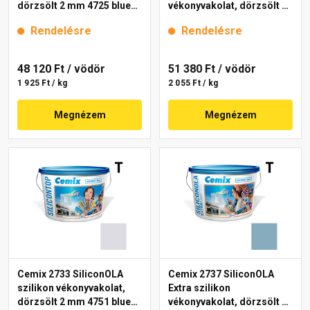
dörzsölt 2 mm 4725 blue
vékonyvakolat, dörzsölt 2
25 kg
mm 4723 blue 25 kg
Rendelésre
Rendelésre
48 120 Ft
/ vödör
51 380 Ft
/ vödör
1 925 Ft / kg
2 055 Ft / kg
Megnézem
Megnézem
Cemix 2733 SiliconOLA
Cemix 2737 SiliconOLA
szilikon vékonyvakolat,
Extra szilikon
dörzsölt 2 mm 4751 blue
vékonyvakolat, dörzsölt 2