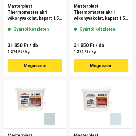
Masterplast
Masterplast
Thermomaster akril
Thermomaster akril
vékonyvakolat, kapart 1,5
vékonyvakolat, kapart 1,5
mm 39-D 25 kg
mm 36-E 25 kg
Gyártói készleten
Gyártói készleten
31 850 Ft
/ db
31 850 Ft
/ db
1 274 Ft / kg
1 274 Ft / kg
Megnézem
Megnézem
Masterplast
Masterplast