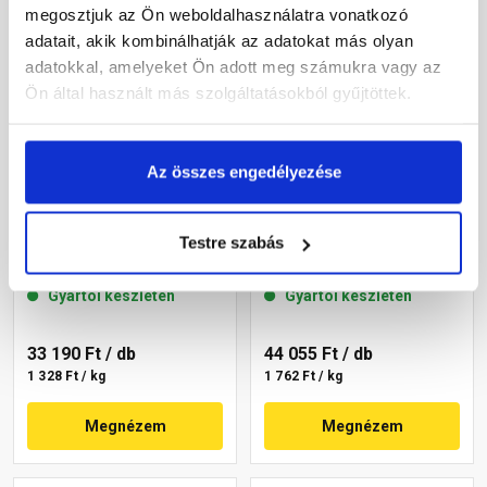
megosztjuk az Ön weboldalhasználatra vonatkozó
adatait, akik kombinálhatják az adatokat más olyan
adatokkal, amelyeket Ön adott meg számukra vagy az
Ön által használt más szolgáltatásokból gyűjtöttek.
Az összes engedélyezése
Masterplast
Masterplast
Thermomaster szilikon
Thermomaster szilikon
Testre szabás
vékonyvakolat, kapart 1,5
vékonyvakolat, kapart 1,5
mm 36-F 25 kg
mm 36-C 25 kg
Gyártói készleten
Gyártói készleten
33 190 Ft
/ db
44 055 Ft
/ db
1 328 Ft / kg
1 762 Ft / kg
Megnézem
Megnézem