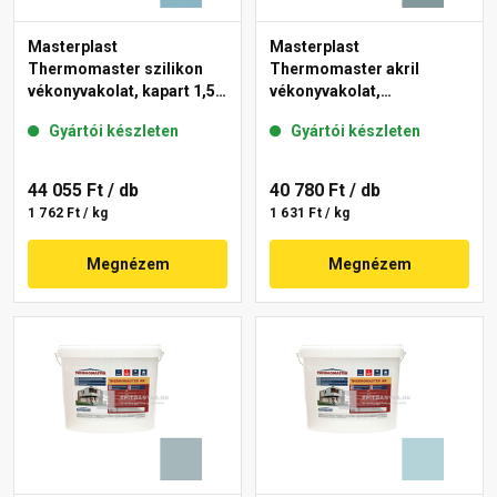
Masterplast
Masterplast
Thermomaster szilikon
Thermomaster akril
vékonyvakolat, kapart 1,5
vékonyvakolat,
mm 36-D 25 kg
gördülőszemcsés 2 mm
Gyártói készleten
Gyártói készleten
39-C 25 kg
44 055 Ft
/ db
40 780 Ft
/ db
1 762 Ft / kg
1 631 Ft / kg
Megnézem
Megnézem