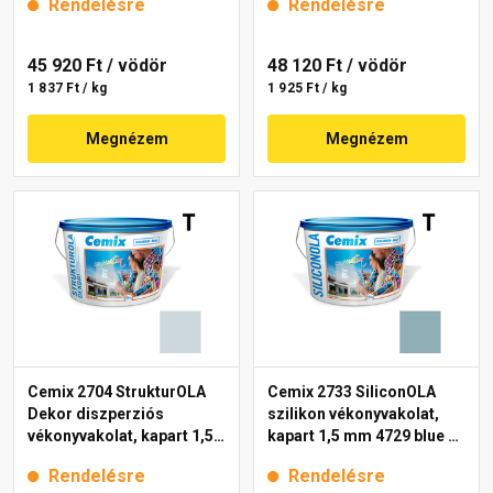
Rendelésre
Rendelésre
45 920 Ft
/ vödör
48 120 Ft
/ vödör
1 837 Ft / kg
1 925 Ft / kg
Megnézem
Megnézem
Cemix 2704 StrukturOLA
Cemix 2733 SiliconOLA
Dekor diszperziós
szilikon vékonyvakolat,
vékonyvakolat, kapart 1,5
kapart 1,5 mm 4729 blue 25
mm 6741 intense 25 kg
kg
Rendelésre
Rendelésre