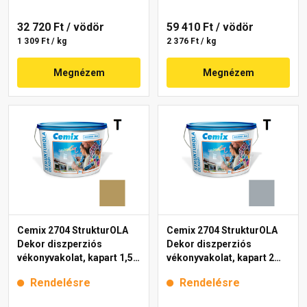
32 720 Ft
/ vödör
59 410 Ft
/ vödör
1 309 Ft / kg
2 376 Ft / kg
Megnézem
Megnézem
Cemix 2704 StrukturOLA
Cemix 2704 StrukturOLA
Dekor diszperziós
Dekor diszperziós
vékonyvakolat, kapart 1,5
vékonyvakolat, kapart 2
mm 6917 intense 25 kg
mm 4749 blue 25 kg
Rendelésre
Rendelésre