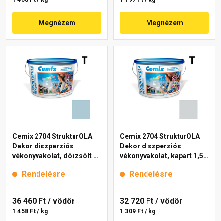
1 458 Ft / kg
1 797 Ft / kg
Megnézem
Megnézem
Cemix 2704 StrukturOLA
Cemix 2704 StrukturOLA
Dekor diszperziós
Dekor diszperziós
vékonyvakolat, dörzsölt 2
vékonyvakolat, kapart 1,5
mm 4715 blue 25 kg
mm 4761 blue 25 kg
Rendelésre
Rendelésre
36 460 Ft
/ vödör
32 720 Ft
/ vödör
1 458 Ft / kg
1 309 Ft / kg