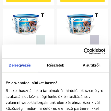
Cemix 2704 StrukturOLA
Cemix 2737 SiliconOLA
Dekor diszperziós
Extra szilikon
vékonyvakolat, kapart 1,5
vékonyvakolat, dörzsölt 2
Beleegyezés
Részletek
A sütikről
mm 6731 intense 25 kg
mm 4755 blue 25 kg
Rendelésre
Rendelésre
Ez a weboldal sütiket használ
32 720 Ft
/ vödör
54 720 Ft
/ vödör
Sütiket használunk a tartalmak és hirdetések személyre
1 309 Ft / kg
2 189 Ft / kg
szabásához, közösségi funkciók biztosításához,
valamint weboldalforgalmunk elemzéséhez. Ezenkívül
Megnézem
Megnézem
közösségi média-, hirdető- és elemező partnereinkkel