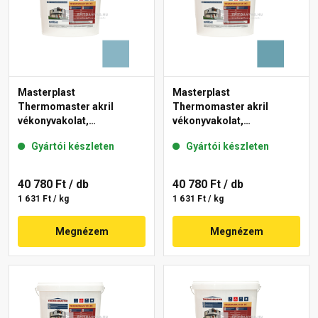
Masterplast
Masterplast
Thermomaster akril
Thermomaster akril
vékonyvakolat,
vékonyvakolat,
gördülőszemcsés 2 mm
gördülőszemcsés 2 mm
Gyártói készleten
Gyártói készleten
36-D 25 kg
36-C 25 kg
40 780 Ft
/ db
40 780 Ft
/ db
1 631 Ft / kg
1 631 Ft / kg
Megnézem
Megnézem