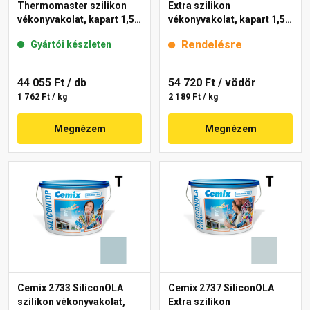
Thermomaster szilikon
Extra szilikon
vékonyvakolat, kapart 1,5
vékonyvakolat, kapart 1,5
mm 39-C 25 kg
mm 4767 blue 25 kg
Rendelésre
Gyártói készleten
44 055 Ft
/ db
54 720 Ft
/ vödör
1 762 Ft / kg
2 189 Ft / kg
Megnézem
Megnézem
Cemix 2733 SiliconOLA
Cemix 2737 SiliconOLA
szilikon vékonyvakolat,
Extra szilikon