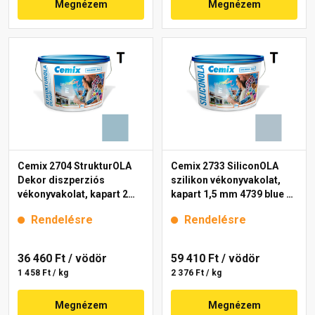
Megnézem
Megnézem
Cemix 2704 StrukturOLA
Cemix 2733 SiliconOLA
Dekor diszperziós
szilikon vékonyvakolat,
vékonyvakolat, kapart 2
kapart 1,5 mm 4739 blue 25
mm 4717 blue 25 kg
kg
Rendelésre
Rendelésre
36 460 Ft
/ vödör
59 410 Ft
/ vödör
1 458 Ft / kg
2 376 Ft / kg
Megnézem
Megnézem