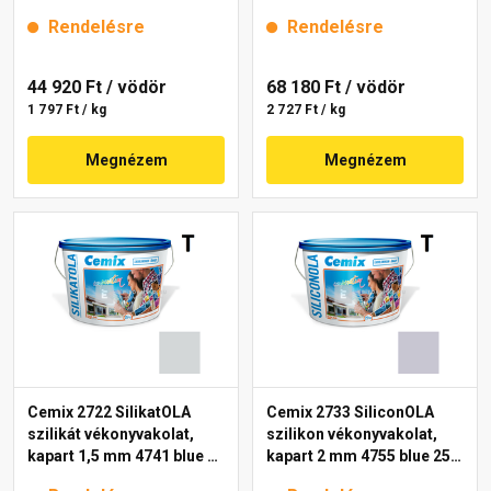
25 kg
mm 4719 blue 25 kg
Rendelésre
Rendelésre
44 920 Ft
/ vödör
68 180 Ft
/ vödör
1 797 Ft / kg
2 727 Ft / kg
Megnézem
Megnézem
Cemix 2722 SilikatOLA
Cemix 2733 SiliconOLA
szilikát vékonyvakolat,
szilikon vékonyvakolat,
kapart 1,5 mm 4741 blue 25
kapart 2 mm 4755 blue 25
kg
kg