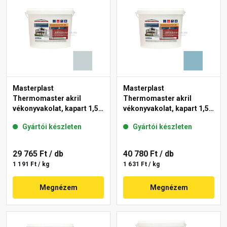
Masterplast
Masterplast
Thermomaster akril
Thermomaster akril
vékonyvakolat, kapart 1,5
vékonyvakolat, kapart 1,5
mm 39-E 25 kg
mm 36-D 25 kg
Gyártói készleten
Gyártói készleten
29 765 Ft
/ db
40 780 Ft
/ db
1 191 Ft / kg
1 631 Ft / kg
Megnézem
Megnézem