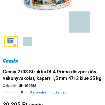
Cemix 2703 StrukturOLA Primo diszperziós
vékonyvakolat, kapart 1,5 mm 4713 blue 25 kg
Cikkszám:
UH-039258
0
0 értékelés
0 kérdés
30 205 Ft
/vödör