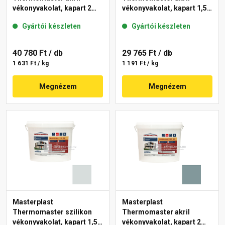
vékonyvakolat, kapart 2
vékonyvakolat, kapart 1,5
mm 36-C 25 kg
mm 39-F 25 kg
Gyártói készleten
Gyártói készleten
40 780 Ft
/ db
29 765 Ft
/ db
1 631 Ft / kg
1 191 Ft / kg
Megnézem
Megnézem
Masterplast
Masterplast
Thermomaster szilikon
Thermomaster akril
vékonyvakolat, kapart 1,5
vékonyvakolat, kapart 2