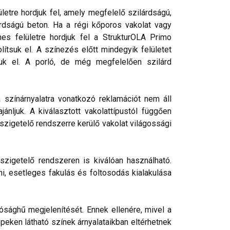
etre hordjuk fel, amely megfelelő szilárdságú,
rdságú beton. Ha a régi kőporos vakolat vagy
nes felületre hordjuk fel a StrukturOLA Primo
lítsuk el. A színezés előtt mindegyik felületet
tjuk el. A porló, de még megfelelően szilárd
a színárnyalatra vonatkozó reklamációt nem áll
nljuk. A kiválasztott vakolattípustól függően
őszigetelő rendszerre kerülő vakolat világossági
szigetelő rendszeren is kiválóan használható.
ni, esetleges fakulás és foltosodás kialakulása
ósághű megjelenítését. Ennek ellenére, mivel a
peken látható színek árnyalataikban eltérhetnek