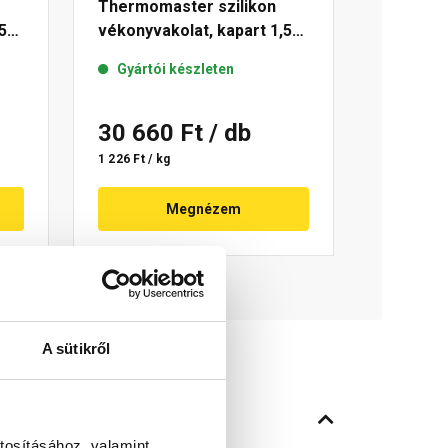
Thermomaster szilikon
5
vékonyvakolat, kapart 1,5
mm 25-E 25 kg
Gyártói készleten
30 660 Ft
/ db
1 226 Ft / kg
Megnézem
A sütikről
tosításához, valamint