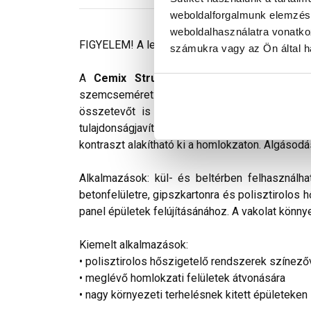
weboldalforgalmunk elemzésé
weboldalhasználatra vonatko
FIGYELEM! A leírás végén fontos információkat t
számukra vagy az Ön által ha
A
Cemix StrukturOLA Primo
gyárilag elő
szemcseméret: 2 mm. Viszonylag könnyen kivi
összetevőt is tartalmaz. Az anyag gyakorlat
tulajdonságjavító adalékokat tartalmaz. Színv
kontraszt alakítható ki a homlokzaton. Algásodá
Alkalmazások: kül- és beltérben felhasználha
betonfelületre, gipszkartonra és polisztirolos 
panel épületek felújításánához. A vakolat könnye
Kiemelt alkalmazások:
• polisztirolos hőszigetelő rendszerek színező
• meglévő homlokzati felületek átvonására
• nagy környezeti terhelésnek kitett épületeken