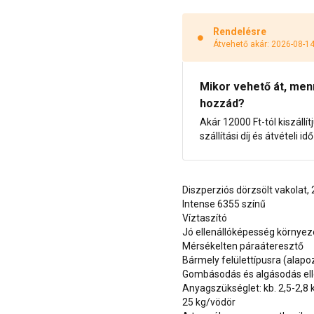
Rendelésre
Átvehető akár: 2026-08-1
Mikor vehető át, menny
hozzád?
Akár 12000 Ft-tól kiszállít
szállítási díj és átvételi i
Diszperziós dörzsölt vakolat
Intense 6355 színű
Víztaszító
Jó ellenállóképesség környe
Mérsékelten páraáteresztő
Bármely felülettípusra (alap
Gombásodás és algásodás ell
Anyagszükséglet: kb. 2,5-2,8
25 kg/vödör