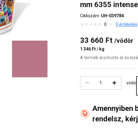
mm 6355 intense
Cikkszám:
UH-039784
0
0 értékelés
33 660 Ft
/vödör
1 346 Ft / kg
A termék ára bruttó ár és ki
vödör
Amennyiben 
rendelsz, kérj