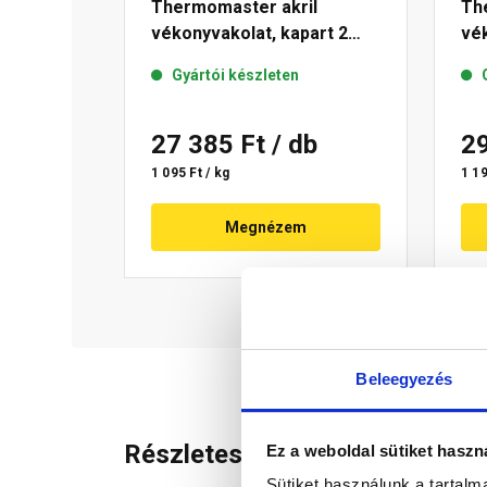
Thermomaster akril
Th
vékonyvakolat, kapart 2
vék
mm 21-E 25 kg
mm
Gyártói készleten
27 385 Ft
/ db
2
1 095 Ft / kg
1 19
Megnézem
Beleegyezés
Részletes leírás
Ez a weboldal sütiket haszn
Sütiket használunk a tartal