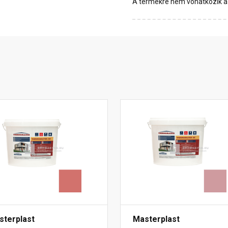
A termékre nem vonatkozik a 1
sterplast
Masterplast