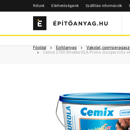
Rólunk
Elérhetőségeink
Szállítási információk
Szükséged lehet rá
Részletes 
Kapcsolódó cikkek
Főoldal
Építőanyag
Vakolat, csemperagaszt
Cemix 2703 StrukturOLA Primo diszperziós vé