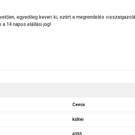
etően, egyedileg keveri ki, ezért a megrendelés visszaigazolása 
a 14 napos elállási jog!
Cemix
kültér
6355