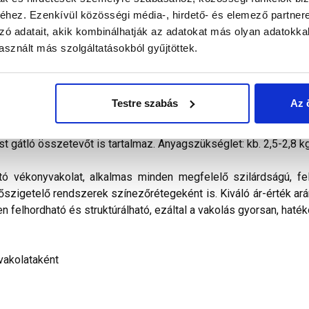
hez. Ezenkívül közösségi média-, hirdető- és elemező partner
zó adatait, akik kombinálhatják az adatokat más olyan adatokka
alál a termékkel kapcsolatban. Kérjük, figyelmesen olvassa el!
sznált más szolgáltatásokból gyűjtöttek.
kevert, dörzsölt hatású diszperziós bázisú, ﬁnomszemcsé
telezhető és az ára miatt is a polisztirolos hőszigetelés
Testre szabás
Az 
ilag nem páraáteresztő. Vizes diszperziós kötőanyagot, időjá
álasztékában pasztell és intenzív színek egyaránt megtalálható
st gátló összetevőt is tartalmaz. Anyagszükséglet: kb. 2,5-2,8 k
tó vékonyvakolat, alkalmas minden megfelelő szilárdságú, fel
hőszigetelő rendszerek színezőrétegeként is. Kiváló ár-érték arán
n felhordható és struktúrálható, ezáltal a vakolás gyorsan, haték
vakolataként