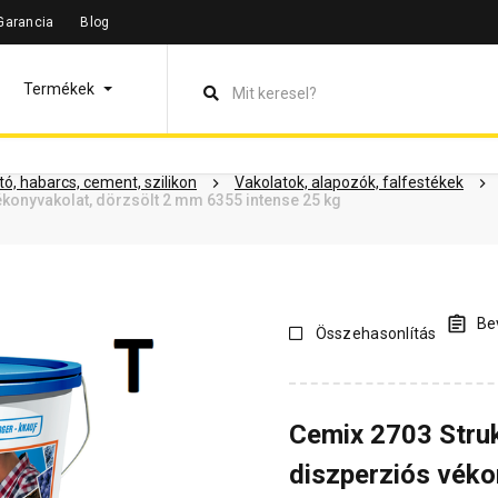
Garancia
Blog
leírás
Termékinformáció
Dokumentumok
Vásárlói vélem
Termékek
ó, habarcs, cement, szilikon
Vakolatok, alapozók, falfestékek
konyvakolat, dörzsölt 2 mm 6355 intense 25 kg
Bev
Összehasonlítás
Cemix 2703 Stru
diszperziós véko