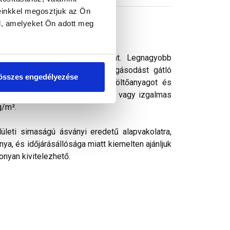
einkkel megosztjuk az Ön
l, amelyeket Ön adott meg
s vékonyvakolat. vékonyvakolat. Legnagyobb
ek kedvelt színezővakolata. Algásodást gátló
összes engedélyezése
rásálló pigmenteket, ásványi töltőanyagot és
k, ezáltal kellemes színharmónia vagy izgalmas
g/m².
ületi simaságú ásványi eredetű alapvakolatra,
ya, és időjárásállósága miatt kiemelten ajánljuk
onyan kivitelezhető.