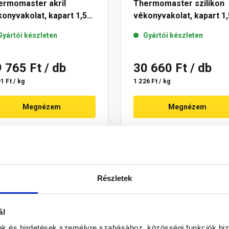
ermomaster akril
Thermomaster szilikon
onyvakolat, kapart 1,5
vékonyvakolat, kapart 1,
 22-C 25 kg
mm 25-D 25 kg
Gyártói készleten
Gyártói készleten
9 765 Ft
/ db
30 660 Ft
/ db
1 Ft / kg
1 226 Ft / kg
Megnézem
Megnézem
Részletek
ál
mak és hirdetések személyre szabásához, közösségi funkciók biz