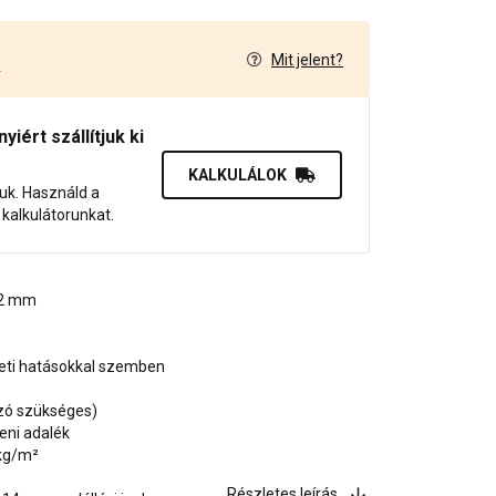
Mit jelent?
4
iért szállítjuk ki
KALKULÁLOK
juk. Használd a
dő kalkulátorunkat.
, 2 mm
zeti hatásokkal szemben
ozó szükséges)
eni adalék
 kg/m²
Részletes leírás