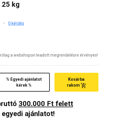
 25 kg
0 kérdés
zárólag a webshopon leadott megrendelésre érvényes!
% Egyedi ajánlatot
Kosárba
kérek %
rakom
bruttó
300.000 Ft felett
 egyedi ajánlatot!