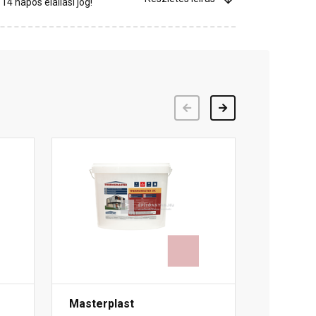
4 napos elállási jog!
Előző
Következő
Masterplast