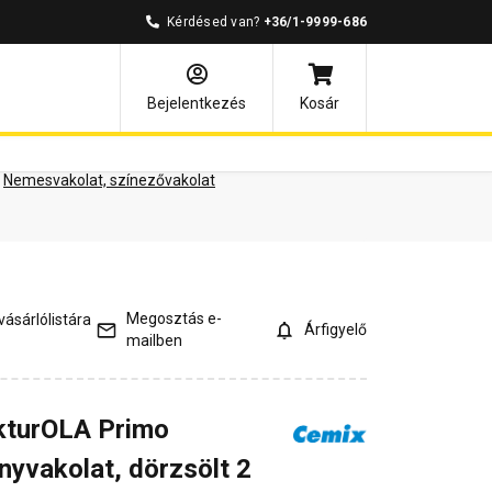
Kérdésed van?
+36/1-9999-686
ények
Kérdések és válaszok
Bejelentkezés
Kosár
Nemesvakolat, színezővakolat
Megosztás e-
ásárlólistára
Árfigyelő
mailben
kturOLA Primo
nyvakolat, dörzsölt 2