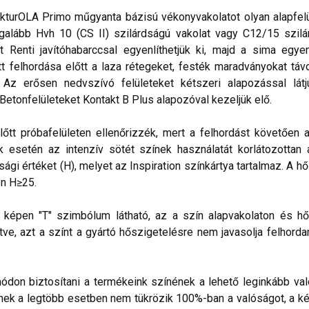
kturOLA Primo műgyanta bázisú vékonyvakolatot olyan alapfelül
alább Hvh 10 (CS II) szilárdságú vakolat vagy C12/15 szilá
t Renti javítóhabarccsal egyenlíthetjük ki, majd a sima egye
 felhordása előtt a laza rétegeket, festék maradványokat távo
. Az erősen nedvszívó felületeket kétszeri alapozással lá
 Betonfelületeket Kontakt B Plus alapozóval kezeljük elő.
lőtt próbafelületen ellenőrizzék, mert a felhordást követően 
esetén az intenzív sötét színek használatát korlátozottan ajá
sági értéket (H), melyet az Inspiration színkártya tartalmaz. A h
n H≥25.
lő képen "T" szimbólum látható, az a szín alapvakolaton és hő
ve, azt a színt a gyártó hőszigetelésre nem javasolja felhorda
don biztosítani a termékeink színének a lehető leginkább val
nek a legtöbb esetben nem tükrözik 100%-ban a valóságot, a ké