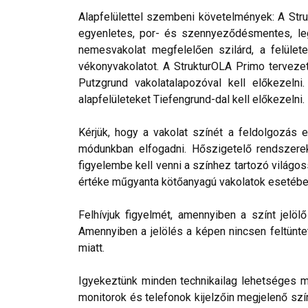
Alapfelülettel szembeni követelmények: A Stru
egyenletes, por- és szennyeződésmentes, leg
nemesvakolat megfelelően szilárd, a felülete
vékonyvakolatot. A StrukturOLA Primo tervezett
Putzgrund vakolatalapozóval kell előkezelni
alapfelületeket Tiefengrund-dal kell előkezelni.
Kérjük, hogy a vakolat színét a feldolgozás e
módunkban elfogadni. Hőszigetelő rendszerek 
figyelembe kell venni a színhez tartozó világos
értéke műgyanta kötőanyagú vakolatok esetébe
Felhívjuk figyelmét, amennyiben a színt jelö
Amennyiben a jelölés a képen nincsen feltüntet
miatt.
Igyekeztünk minden technikailag lehetséges mó
monitorok és telefonok kijelzőin megjelenő szí