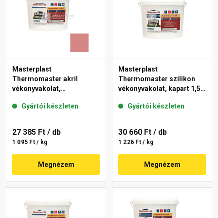
Masterplast
Masterplast
Thermomaster akril
Thermomaster szilikon
vékonyvakolat,
vékonyvakolat, kapart 1,5
gördülőszemcsés 2 mm
mm fehér 25 kg
Gyártói készleten
Gyártói készleten
21-D 25 kg
27 385 Ft
/ db
30 660 Ft
/ db
1 095 Ft / kg
1 226 Ft / kg
Megnézem
Megnézem