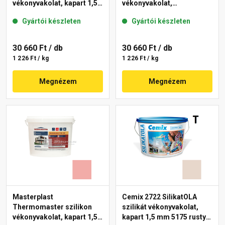
vékonyvakolat, kapart 1,5
vékonyvakolat,
mm 21-E 25 kg
gördülőszemcsés 2 mm
Gyártói készleten
Gyártói készleten
22-F 25 kg
30 660 Ft
/ db
30 660 Ft
/ db
1 226 Ft / kg
1 226 Ft / kg
Megnézem
Megnézem
Masterplast
Cemix 2722 SilikatOLA
Thermomaster szilikon
szilikát vékonyvakolat,
vékonyvakolat, kapart 1,5
kapart 1,5 mm 5175 rusty