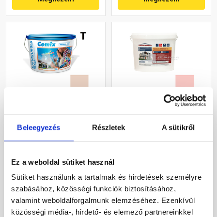
Cemix 2704 StrukturOLA
Masterplast
Dekor diszperziós
Thermomaster szilikon
Beleegyezés
Részletek
A sütikről
vékonyvakolat, kapart 1,5
vékonyvakolat, kapart 1,5
mm 5177 rusty 25 kg
mm 22-F 25 kg
Rendelésre
Gyártói készleten
Ez a weboldal sütiket használ
36 460 Ft
/ vödör
30 660 Ft
/ db
Sütiket használunk a tartalmak és hirdetések személyre
1 458 Ft / kg
1 226 Ft / kg
szabásához, közösségi funkciók biztosításához,
valamint weboldalforgalmunk elemzéséhez. Ezenkívül
Megnézem
Megnézem
közösségi média-, hirdető- és elemező partnereinkkel