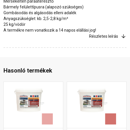
Mérsékelten páraáteresztő
Bármely felülettípusra (alapozó szükséges)
Gombásodás és algásodás elleni adalék
Anyagszükséglet: kb. 2,5-2,8 kg/m²
25 kg/vödör
A termékre nem vonatkozik a 14 napos elállási jog!
Részletes leírás
Hasonló termékek