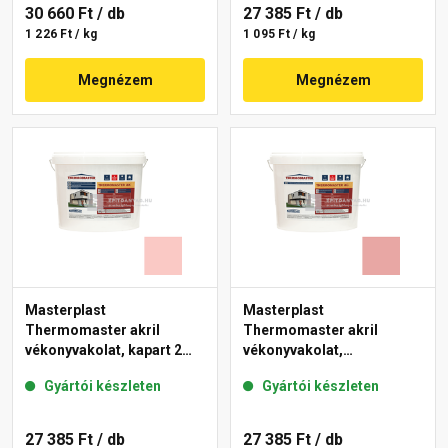
30 660 Ft
/ db
27 385 Ft
/ db
1 226 Ft / kg
1 095 Ft / kg
Megnézem
Megnézem
Masterplast
Masterplast
Thermomaster akril
Thermomaster akril
vékonyvakolat, kapart 2
vékonyvakolat,
mm 22-F 25 kg
gördülőszemcsés 2 mm
Gyártói készleten
Gyártói készleten
21-E 25 kg
27 385 Ft
/ db
27 385 Ft
/ db