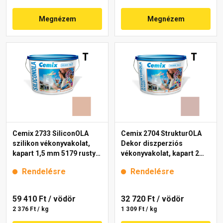
Megnézem
Megnézem
Cemix 2733 SiliconOLA
Cemix 2704 StrukturOLA
szilikon vékonyvakolat,
Dekor diszperziós
kapart 1,5 mm 5179 rusty
vékonyvakolat, kapart 2
25 kg
mm 5153 rusty 25 kg
Rendelésre
Rendelésre
59 410 Ft
/ vödör
32 720 Ft
/ vödör
2 376 Ft / kg
1 309 Ft / kg