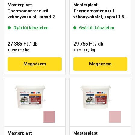
Masterplast
Masterplast
Thermomaster akril
Thermomaster akril
vékonyvakolat, kapart 2
vékonyvakolat, kapart 1,5
mm 21-E 25 kg
mm 22-C 25 kg
Gyártói készleten
Gyártói készleten
27 385 Ft
/ db
29 765 Ft
/ db
1 095 Ft / kg
1 191 Ft / kg
Megnézem
Megnézem
Masterplast
Masterplast