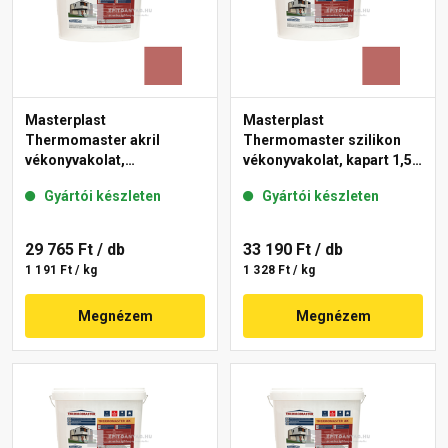
Masterplast
Masterplast
Thermomaster akril
Thermomaster szilikon
vékonyvakolat,
vékonyvakolat, kapart 1,5
gördülőszemcsés 2 mm
mm 21-C 25 kg
Gyártói készleten
Gyártói készleten
21-C 25 kg
29 765 Ft
/ db
33 190 Ft
/ db
1 191 Ft / kg
1 328 Ft / kg
Megnézem
Megnézem