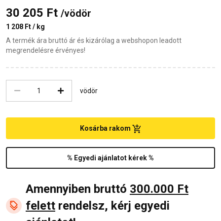
30 205 Ft
/vödör
1 208 Ft / kg
A termék ára bruttó ár és kizárólag a webshopon leadott
megrendelésre érvényes!
vödör
Kosárba rakom
% Egyedi ajánlatot kérek %
Amennyiben bruttó
300.000 Ft
felett
rendelsz, kérj egyedi