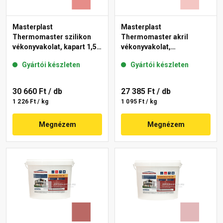
Masterplast
Masterplast
Thermomaster szilikon
Thermomaster akril
vékonyvakolat, kapart 1,5
vékonyvakolat,
mm 22-D 25 kg
gördülőszemcsés 2 mm
Gyártói készleten
Gyártói készleten
21-F 25 kg
30 660 Ft
/ db
27 385 Ft
/ db
1 226 Ft / kg
1 095 Ft / kg
Megnézem
Megnézem