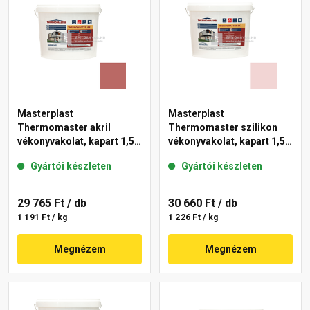
Masterplast
Masterplast
Thermomaster akril
Thermomaster szilikon
vékonyvakolat, kapart 1,5
vékonyvakolat, kapart 1,5
mm 21-C 25 kg
mm 25-F 25 kg
Gyártói készleten
Gyártói készleten
29 765 Ft
/ db
30 660 Ft
/ db
1 191 Ft / kg
1 226 Ft / kg
Megnézem
Megnézem