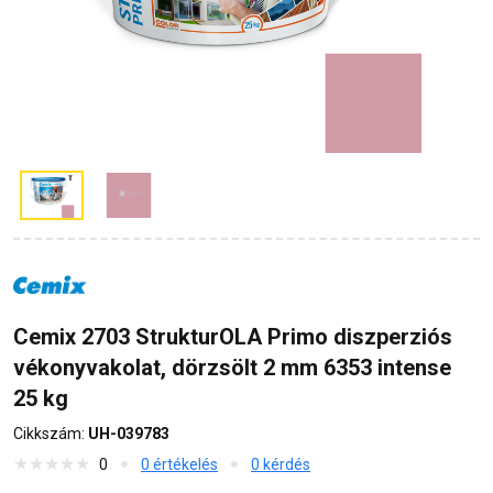
Cemix 2703 StrukturOLA Primo diszperziós
vékonyvakolat, dörzsölt 2 mm 6353 intense
25 kg
Cikkszám:
UH-039783
0
0 értékelés
0 kérdés