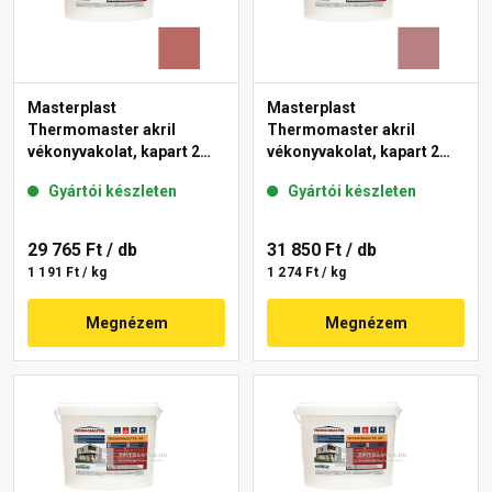
Masterplast
Masterplast
Thermomaster akril
Thermomaster akril
vékonyvakolat, kapart 2
vékonyvakolat, kapart 2
mm 21-C 25 kg
mm 25-C 25 kg
Gyártói készleten
Gyártói készleten
29 765 Ft
/ db
31 850 Ft
/ db
1 191 Ft / kg
1 274 Ft / kg
Megnézem
Megnézem