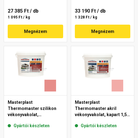
27 385 Ft
/ db
33 190 Ft
/ db
1 095 Ft / kg
1 328 Ft / kg
Megnézem
Megnézem
Masterplast
Masterplast
Thermomaster szilikon
Thermomaster akril
vékonyvakolat,
vékonyvakolat, kapart 1,5
gördülőszemcsés 2 mm
mm 22-E 25 kg
Gyártói készleten
Gyártói készleten
22-D 25 kg