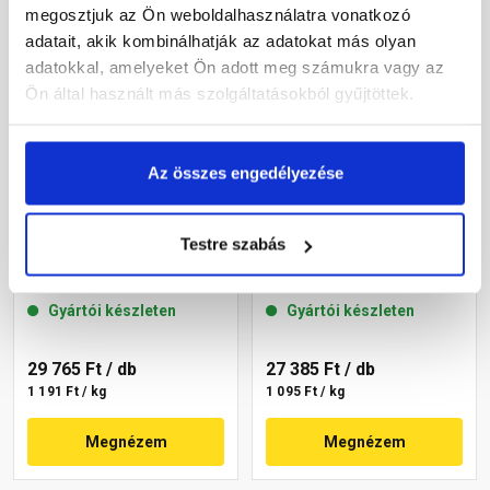
megosztjuk az Ön weboldalhasználatra vonatkozó
adatait, akik kombinálhatják az adatokat más olyan
adatokkal, amelyeket Ön adott meg számukra vagy az
Ön által használt más szolgáltatásokból gyűjtöttek.
Az összes engedélyezése
Masterplast
Masterplast
Testre szabás
Thermomaster akril
Thermomaster akril
vékonyvakolat, kapart 2
vékonyvakolat, kapart 2
mm 22-C 25 kg
mm 22-D 25 kg
Gyártói készleten
Gyártói készleten
29 765 Ft
/ db
27 385 Ft
/ db
1 191 Ft / kg
1 095 Ft / kg
Megnézem
Megnézem