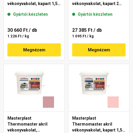
vékonyvakolat, kapart 1,5
vékonyvakolat, kapart 2
mm 21-F 25 kg
mm 22-E 25 kg
Gyártói készleten
Gyártói készleten
30 660 Ft
/ db
27 385 Ft
/ db
1 226 Ft / kg
1 095 Ft / kg
Megnézem
Megnézem
Masterplast
Masterplast
Thermomaster akril
Thermomaster akril
vékonyvakolat,
vékonyvakolat, kapart 1,5