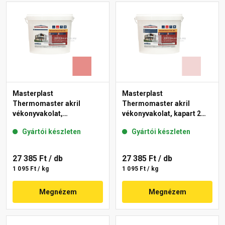
Masterplast
Masterplast
Thermomaster akril
Thermomaster akril
vékonyvakolat,
vékonyvakolat, kapart 2
gördülőszemcsés 2 mm
mm 25-F 25 kg
Gyártói készleten
Gyártói készleten
22-D 25 kg
27 385 Ft
/ db
27 385 Ft
/ db
1 095 Ft / kg
1 095 Ft / kg
Megnézem
Megnézem