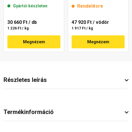
mm 22-E 25 kg
25 kg
Rendelésre
Gyártói készleten
30 660 Ft
/ db
47 920 Ft
/ vödör
1 226 Ft / kg
1 917 Ft / kg
Megnézem
Megnézem
Részletes leírás
Termékinformáció