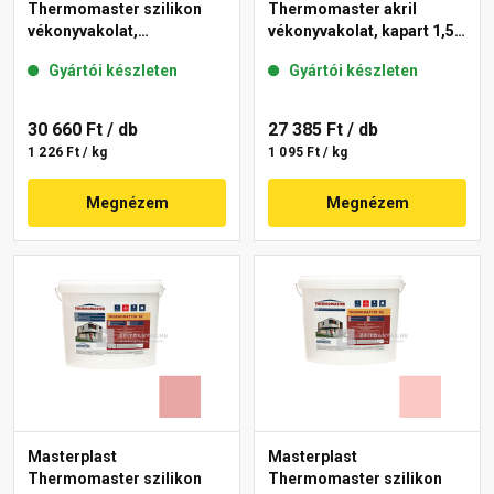
Thermomaster szilikon
Thermomaster akril
vékonyvakolat,
vékonyvakolat, kapart 1,5
gördülőszemcsés 2 mm
mm 25-D 25 kg
Gyártói készleten
Gyártói készleten
21-D 25 kg
30 660 Ft
/ db
27 385 Ft
/ db
1 226 Ft / kg
1 095 Ft / kg
Megnézem
Megnézem
Masterplast
Masterplast
Thermomaster szilikon
Thermomaster szilikon