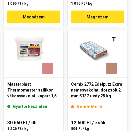
1 095 Ft / kg
1 095 Ft / kg
Megnézem
Megnézem
Masterplast
Cemix 2772 Edelputz Extra
Thermomaster szilikon
nemesvakolat, dörzsölt 2
vékonyvakolat, kapart 1,5
mm 5137 rusty 25 kg
mm 21-D 25 kg
Rendelésre
Gyártói készleten
30 660 Ft
/ db
12 600 Ft
/ zsák
1 226 Ft / kg
504 Ft / kg