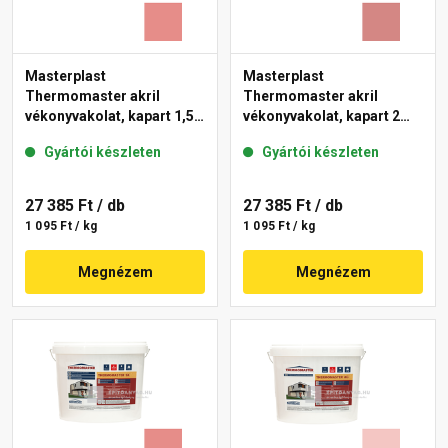
Masterplast
Masterplast
Thermomaster akril
Thermomaster akril
vékonyvakolat, kapart 1,5
vékonyvakolat, kapart 2
mm 22-D 25 kg
mm 21-D 25 kg
Gyártói készleten
Gyártói készleten
27 385 Ft
/ db
27 385 Ft
/ db
1 095 Ft / kg
1 095 Ft / kg
Megnézem
Megnézem