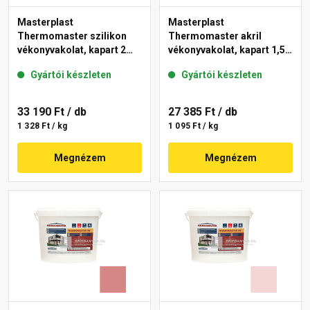
Masterplast
Masterplast
Thermomaster szilikon
Thermomaster akril
vékonyvakolat, kapart 2
vékonyvakolat, kapart 1,5
mm 21-C 25 kg
mm 25-E 25 kg
Gyártói készleten
Gyártói készleten
33 190 Ft
/ db
27 385 Ft
/ db
1 328 Ft / kg
1 095 Ft / kg
Megnézem
Megnézem