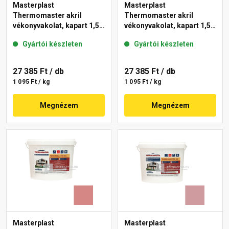
Masterplast
Masterplast
Thermomaster akril
Thermomaster akril
vékonyvakolat, kapart 1,5
vékonyvakolat, kapart 1,5
mm 21-D 25 kg
mm 25-F 25 kg
Gyártói készleten
Gyártói készleten
27 385 Ft
/ db
27 385 Ft
/ db
1 095 Ft / kg
1 095 Ft / kg
Megnézem
Megnézem
Masterplast
Masterplast