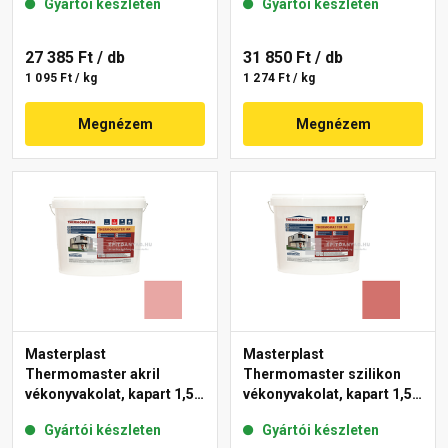
Gyártói készleten
Gyártói készleten
27 385 Ft
/ db
31 850 Ft
/ db
1 095 Ft / kg
1 274 Ft / kg
Megnézem
Megnézem
Masterplast
Masterplast
Thermomaster akril
Thermomaster szilikon
vékonyvakolat, kapart 1,5
vékonyvakolat, kapart 1,5
mm 21-E 25 kg
mm 22-C 25 kg
Gyártói készleten
Gyártói készleten