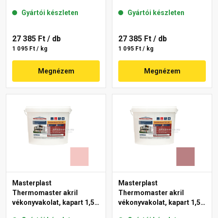
gördülőszemcsés 2 mm
mm 22-F 25 kg
Gyártói készleten
Gyártói készleten
25-D 25 kg
27 385 Ft
/ db
27 385 Ft
/ db
1 095 Ft / kg
1 095 Ft / kg
Megnézem
Megnézem
Masterplast
Masterplast
Thermomaster akril
Thermomaster akril
vékonyvakolat, kapart 1,5
vékonyvakolat, kapart 1,5
mm 21-F 25 kg
mm 25-C 25 kg