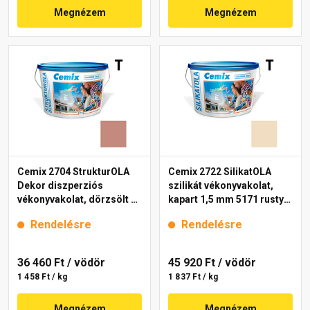
Megnézem
Megnézem
Cemix 2704 StrukturOLA
Cemix 2722 SilikatOLA
Dekor diszperziós
szilikát vékonyvakolat,
vékonyvakolat, dörzsölt 2
kapart 1,5 mm 5171 rusty
mm 5147 rusty 25 kg
25 kg
Rendelésre
Rendelésre
36 460 Ft
/ vödör
45 920 Ft
/ vödör
1 458 Ft / kg
1 837 Ft / kg
Megnézem
Megnézem