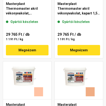
Masterplast
Masterplast
Thermomaster akril
Thermomaster akril
vékonyvakolat,
vékonyvakolat, kapart 1,5
gördülőszemcsés 2 mm
mm 07-D 25 kg
Gyártói készleten
Gyártói készleten
01-E 25 kg
29 765 Ft
/ db
29 765 Ft
/ db
1 191 Ft / kg
1 191 Ft / kg
Megnézem
Megnézem
Masterplast
Masterplast