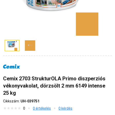
Cemix 2703 StrukturOLA Primo diszperziós
vékonyvakolat, dörzsölt 2 mm 6149 intense
25 kg
Cikkszám:
UH-039751
0
0 értékelés
0 kérdés