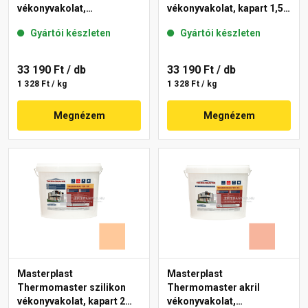
vékonyvakolat,
vékonyvakolat, kapart 1,5
gördülőszemcsés 2 mm
mm 15-C 25 kg
Gyártói készleten
Gyártói készleten
10-C 25 kg
33 190 Ft
/ db
33 190 Ft
/ db
1 328 Ft / kg
1 328 Ft / kg
Megnézem
Megnézem
Masterplast
Masterplast
Thermomaster szilikon
Thermomaster akril
vékonyvakolat, kapart 2
vékonyvakolat,