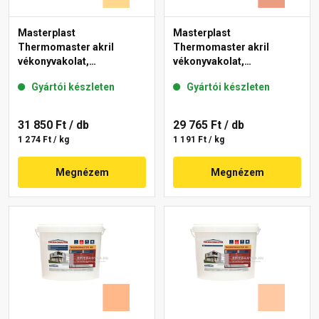
Masterplast
Masterplast
Thermomaster akril
Thermomaster akril
vékonyvakolat,
vékonyvakolat,
gördülőszemcsés 2 mm
gördülőszemcsés 2 mm
Gyártói készleten
Gyártói készleten
01-D 25 kg
17-C 25 kg
31 850 Ft
/ db
29 765 Ft
/ db
1 274 Ft / kg
1 191 Ft / kg
Megnézem
Megnézem