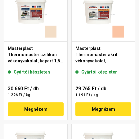
Masterplast
Masterplast
Thermomaster szilikon
Thermomaster akril
vékonyvakolat, kapart 1,5
vékonyvakolat,
mm 47-E 25 kg
gördülőszemcsés 2 mm
Gyártói készleten
Gyártói készleten
11-D 25 kg
30 660 Ft
/ db
29 765 Ft
/ db
1 226 Ft / kg
1 191 Ft / kg
Megnézem
Megnézem