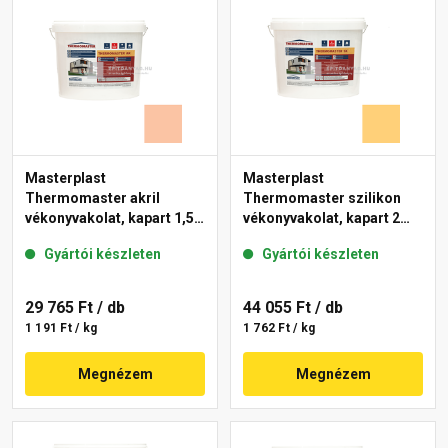
Masterplast
Masterplast
Thermomaster akril
Thermomaster szilikon
vékonyvakolat, kapart 1,5
vékonyvakolat, kapart 2
mm 11-D 25 kg
mm 01-C 25 kg
Gyártói készleten
Gyártói készleten
29 765 Ft
/ db
44 055 Ft
/ db
1 191 Ft / kg
1 762 Ft / kg
Megnézem
Megnézem