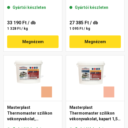
mm 07-D 25 kg
gördülőszemcsés 2 mm
Gyártói készleten
Gyártói készleten
17-D 25 kg
33 190 Ft
/ db
27 385 Ft
/ db
1 328 Ft / kg
1 095 Ft / kg
Megnézem
Megnézem
Masterplast
Masterplast
Thermomaster szilikon
Thermomaster szilikon
vékonyvakolat,
vékonyvakolat, kapart 1,5
gördülőszemcsés 2 mm
mm 17-D 25 kg