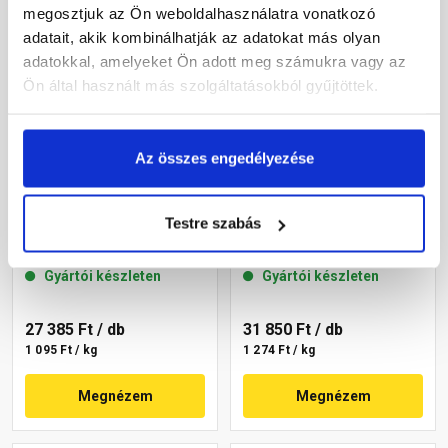
megosztjuk az Ön weboldalhasználatra vonatkozó
adatait, akik kombinálhatják az adatokat más olyan
adatokkal, amelyeket Ön adott meg számukra vagy az
Ön által használt más szolgáltatásokból gyűjtöttek.
Az összes engedélyezése
Masterplast
Masterplast
Thermomaster akril
Thermomaster akril
Testre szabás
vékonyvakolat,
vékonyvakolat,
gördülőszemcsés 2 mm
gördülőszemcsés 2 mm
Gyártói készleten
Gyártói készleten
16-C 25 kg
07-C 25 kg
27 385 Ft
/ db
31 850 Ft
/ db
1 095 Ft / kg
1 274 Ft / kg
Megnézem
Megnézem