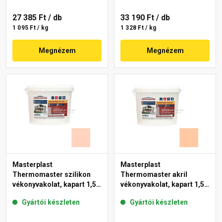
27 385 Ft
/ db
33 190 Ft
/ db
1 095 Ft / kg
1 328 Ft / kg
Megnézem
Megnézem
Masterplast
Masterplast
Thermomaster szilikon
Thermomaster akril
vékonyvakolat, kapart 1,5
vékonyvakolat, kapart 1,5
mm 15-E 25 kg
mm 10-D 25 kg
Gyártói készleten
Gyártói készleten