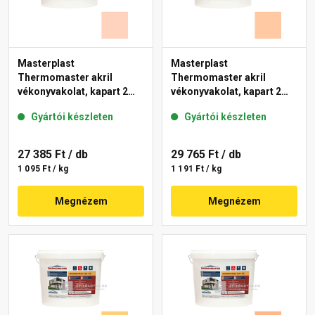
Masterplast
Masterplast
Thermomaster akril
Thermomaster akril
vékonyvakolat, kapart 2
vékonyvakolat, kapart 2
mm 15-E 25 kg
mm 10-D 25 kg
Gyártói készleten
Gyártói készleten
27 385 Ft
/ db
29 765 Ft
/ db
1 095 Ft / kg
1 191 Ft / kg
Megnézem
Megnézem