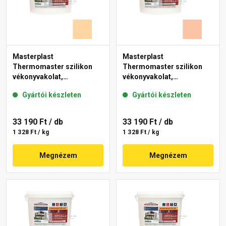
Masterplast
Masterplast
Thermomaster szilikon
Thermomaster szilikon
vékonyvakolat,
vékonyvakolat,
gördülőszemcsés 2 mm
gördülőszemcsés 2 mm
Gyártói készleten
Gyártói készleten
06-E 25 kg
11-D 25 kg
33 190 Ft
/ db
33 190 Ft
/ db
1 328 Ft / kg
1 328 Ft / kg
Megnézem
Megnézem