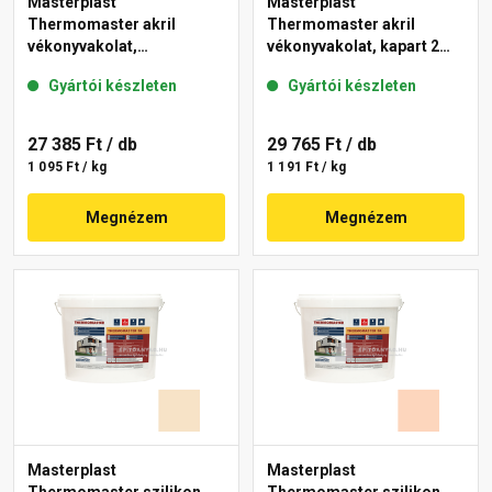
Masterplast
Masterplast
Thermomaster akril
Thermomaster akril
vékonyvakolat,
vékonyvakolat, kapart 2
gördülőszemcsés 2 mm
mm 10-C 25 kg
Gyártói készleten
Gyártói készleten
48-F 25 kg
27 385 Ft
/ db
29 765 Ft
/ db
1 095 Ft / kg
1 191 Ft / kg
Megnézem
Megnézem
Masterplast
Masterplast