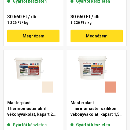
Gyártói készleten
Gyártói készleten
11-C 25 kg
30 660 Ft
/ db
30 660 Ft
/ db
1 226 Ft / kg
1 226 Ft / kg
Megnézem
Megnézem
Masterplast
Masterplast
Thermomaster akril
Thermomaster szilikon
vékonyvakolat, kapart 2
vékonyvakolat, kapart 1,5
mm 47-F 25 kg
mm 17-C 25 kg
Gyártói készleten
Gyártói készleten