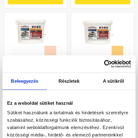
Masterplast
Masterplast
Thermomaster szilikon
Thermomaster akril
Beleegyezés
Részletek
A sütikről
vékonyvakolat, kapart 2
vékonyvakolat, kapart 1,5
mm 11-E 25 kg
mm 01-C 25 kg
Gyártói készleten
Gyártói készleten
Ez a weboldal sütiket használ
30 660 Ft
/ db
40 780 Ft
/ db
Sütiket használunk a tartalmak és hirdetések személyre
1 226 Ft / kg
1 631 Ft / kg
szabásához, közösségi funkciók biztosításához,
valamint weboldalforgalmunk elemzéséhez. Ezenkívül
Megnézem
Megnézem
közösségi média-, hirdető- és elemező partnereinkkel