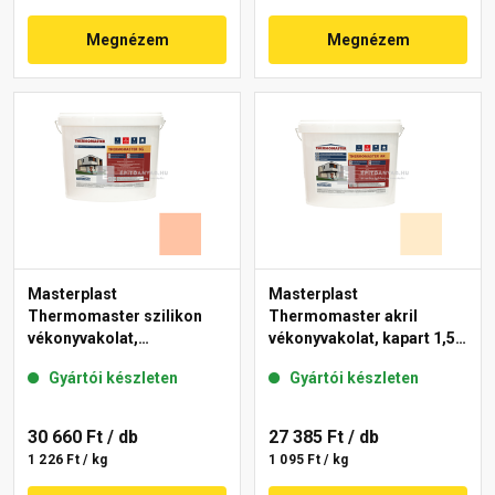
Megnézem
Megnézem
Masterplast
Masterplast
Thermomaster szilikon
Thermomaster akril
vékonyvakolat,
vékonyvakolat, kapart 1,5
gördülőszemcsés 2 mm
mm 01-F 25 kg
Gyártói készleten
Gyártói készleten
15-D 25 kg
30 660 Ft
/ db
27 385 Ft
/ db
1 226 Ft / kg
1 095 Ft / kg