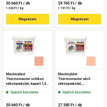
30 660 Ft
/ db
29 765 Ft
/ db
1 226 Ft / kg
1 191 Ft / kg
Megnézem
Megnézem
Masterplast
Masterplast
Thermomaster szilikon
Thermomaster akril
vékonyvakolat, kapart 1,5
vékonyvakolat,
mm 16-C 25 kg
gördülőszemcsés 2 mm
Gyártói készleten
Gyártói készleten
15-D 25 kg
30 660 Ft
/ db
27 385 Ft
/ db