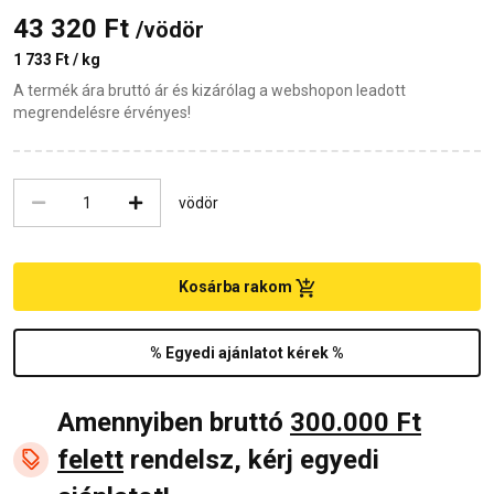
43 320 Ft
/vödör
1 733 Ft / kg
A termék ára bruttó ár és kizárólag a webshopon leadott
megrendelésre érvényes!
vödör
Kosárba rakom
% Egyedi ajánlatot kérek %
Amennyiben bruttó
300.000 Ft
felett
rendelsz, kérj egyedi