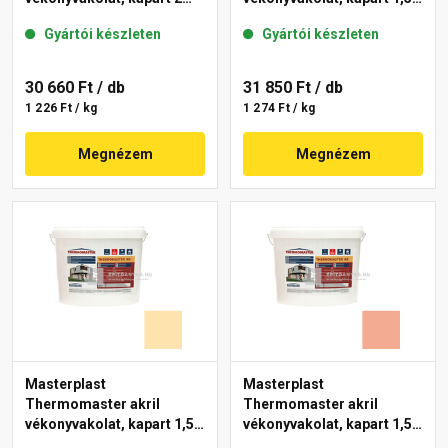
mm 47-D 25 kg
mm 06-D 25 kg
Gyártói készleten
Gyártói készleten
30 660 Ft
/ db
31 850 Ft
/ db
1 226 Ft / kg
1 274 Ft / kg
Megnézem
Megnézem
Masterplast
Masterplast
Thermomaster akril
Thermomaster akril
vékonyvakolat, kapart 1,5
vékonyvakolat, kapart 1,5
mm 01-E 25 kg
mm 16-C 25 kg