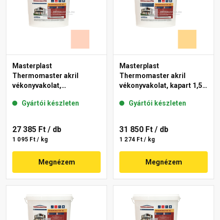
Masterplast
Masterplast
Thermomaster akril
Thermomaster akril
vékonyvakolat,
vékonyvakolat, kapart 1,5
gördülőszemcsés 2 mm
mm 01-D 25 kg
Gyártói készleten
Gyártói készleten
15-E 25 kg
27 385 Ft
/ db
31 850 Ft
/ db
1 095 Ft / kg
1 274 Ft / kg
Megnézem
Megnézem