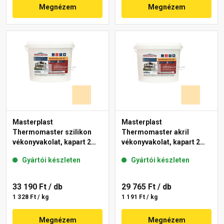
Megnézem
Megnézem
Masterplast
Masterplast
Thermomaster szilikon
Thermomaster akril
vékonyvakolat, kapart 2
vékonyvakolat, kapart 2
mm 01-E 25 kg
mm 01-E 25 kg
Gyártói készleten
Gyártói készleten
33 190 Ft
/ db
29 765 Ft
/ db
1 328 Ft / kg
1 191 Ft / kg
Megnézem
Megnézem