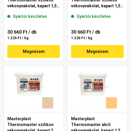
Thermomaster szilikon
Thermomaster szilikon
vékonyvakolat, kapart 1,5
vékonyvakolat, kapart 1,5
mm 48-E 25 kg
mm 11-E 25 kg
Gyártói készleten
Gyártói készleten
30 660 Ft
/ db
30 660 Ft
/ db
1 226 Ft / kg
1 226 Ft / kg
Megnézem
Megnézem
Masterplast
Masterplast
Thermomaster szilikon
Thermomaster akril
vékonyvakolat, kapart 2
vékonyvakolat, kapart 1,5