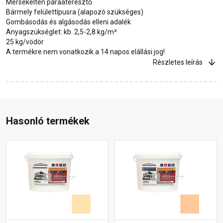
Mérsékelten páraáteresztő
Bármely felülettípusra (alapozó szükséges)
Gombásodás és algásodás elleni adalék
Anyagszükséglet: kb. 2,5-2,8 kg/m²
25 kg/vödör
A termékre nem vonatkozik a 14 napos elállási jog!
Részletes leírás
Hasonló termékek