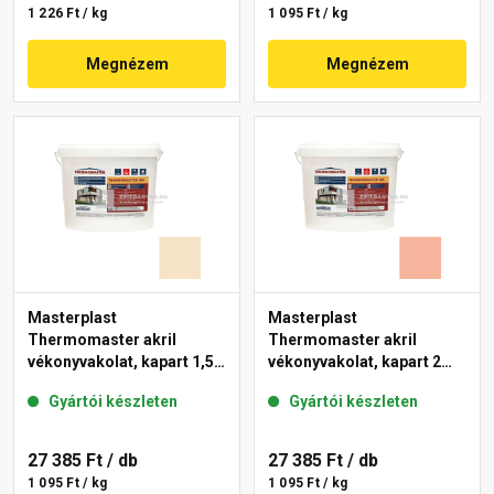
1 226 Ft / kg
1 095 Ft / kg
Megnézem
Megnézem
Masterplast
Masterplast
Thermomaster akril
Thermomaster akril
vékonyvakolat, kapart 1,5
vékonyvakolat, kapart 2
mm 48-E 25 kg
mm 17-D 25 kg
Gyártói készleten
Gyártói készleten
27 385 Ft
/ db
27 385 Ft
/ db
1 095 Ft / kg
1 095 Ft / kg