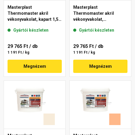
Masterplast
Masterplast
Thermomaster akril
Thermomaster akril
vékonyvakolat, kapart 1,5
vékonyvakolat,
mm 10-C 25 kg
gördülőszemcsés 2 mm
Gyártói készleten
Gyártói készleten
10-D 25 kg
29 765 Ft
/ db
29 765 Ft
/ db
1 191 Ft / kg
1 191 Ft / kg
Megnézem
Megnézem