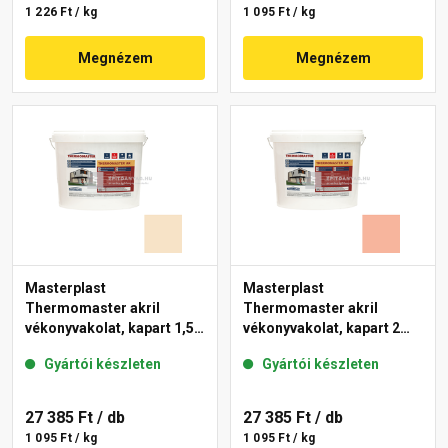
1 226 Ft / kg
1 095 Ft / kg
Megnézem
Megnézem
Masterplast
Masterplast
Thermomaster akril
Thermomaster akril
vékonyvakolat, kapart 1,5
vékonyvakolat, kapart 2
mm 48-E 25 kg
mm 17-D 25 kg
Gyártói készleten
Gyártói készleten
27 385 Ft
/ db
27 385 Ft
/ db
1 095 Ft / kg
1 095 Ft / kg