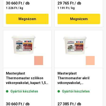
30 660 Ft
/ db
29 765 Ft
/ db
1 226 Ft / kg
1 191 Ft / kg
Megnézem
Megnézem
Masterplast
Masterplast
Thermomaster szilikon
Thermomaster akril
vékonyvakolat, kapart 1,5
vékonyvakolat,
mm 16-C 25 kg
gördülőszemcsés 2 mm
Gyártói készleten
Gyártói készleten
15-D 25 kg
30 660 Ft
/ db
27 385 Ft
/ db