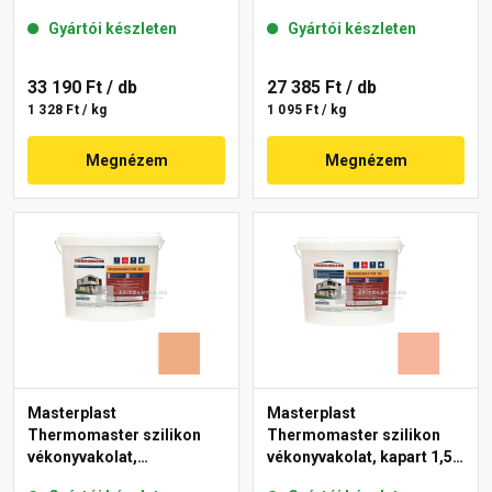
mm 07-D 25 kg
gördülőszemcsés 2 mm
Gyártói készleten
Gyártói készleten
17-D 25 kg
33 190 Ft
/ db
27 385 Ft
/ db
1 328 Ft / kg
1 095 Ft / kg
Megnézem
Megnézem
Masterplast
Masterplast
Thermomaster szilikon
Thermomaster szilikon
vékonyvakolat,
vékonyvakolat, kapart 1,5
gördülőszemcsés 2 mm
mm 17-D 25 kg