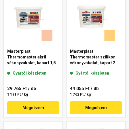
Masterplast
Masterplast
Thermomaster akril
Thermomaster szilikon
vékonyvakolat, kapart 1,5
vékonyvakolat, kapart 2
mm 11-D 25 kg
mm 01-C 25 kg
Gyártói készleten
Gyártói készleten
29 765 Ft
/ db
44 055 Ft
/ db
1 191 Ft / kg
1 762 Ft / kg
Megnézem
Megnézem