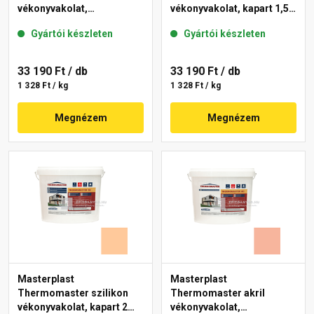
vékonyvakolat,
vékonyvakolat, kapart 1,5
gördülőszemcsés 2 mm
mm 15-C 25 kg
Gyártói készleten
Gyártói készleten
10-C 25 kg
33 190 Ft
/ db
33 190 Ft
/ db
1 328 Ft / kg
1 328 Ft / kg
Megnézem
Megnézem
Masterplast
Masterplast
Thermomaster szilikon
Thermomaster akril
vékonyvakolat, kapart 2
vékonyvakolat,