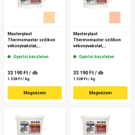
Masterplast
Masterplast
Thermomaster szilikon
Thermomaster szilikon
vékonyvakolat,
vékonyvakolat,
gördülőszemcsés 2 mm
gördülőszemcsés 2 mm
Gyártói készleten
Gyártói készleten
06-E 25 kg
11-D 25 kg
33 190 Ft
/ db
33 190 Ft
/ db
1 328 Ft / kg
1 328 Ft / kg
Megnézem
Megnézem