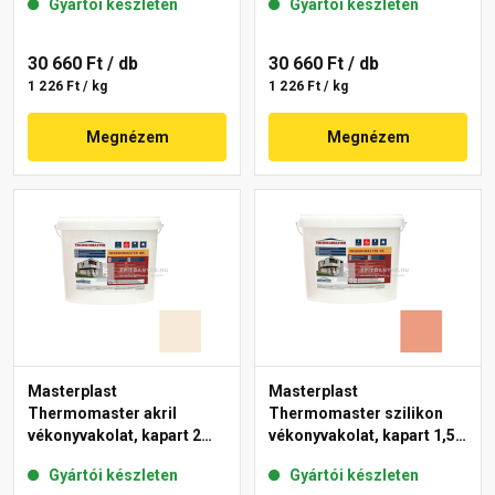
Gyártói készleten
Gyártói készleten
11-C 25 kg
30 660 Ft
/ db
30 660 Ft
/ db
1 226 Ft / kg
1 226 Ft / kg
Megnézem
Megnézem
Masterplast
Masterplast
Thermomaster akril
Thermomaster szilikon
vékonyvakolat, kapart 2
vékonyvakolat, kapart 1,5
mm 47-F 25 kg
mm 17-C 25 kg
Gyártói készleten
Gyártói készleten