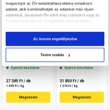
megosztjuk az Ön weboldalhasználatra vonatkozó
adatait, akik kombinálhatják az adatokat más olyan
adatokkal, amelyeket Ön adott meg számukra vagy az
Ön által használt más szolgáltatásokból gyűjtöttek.
Az összes engedélyezése
Masterplast
Masterplast
Thermomaster akril
Thermomaster akril
Testre szabás
vékonyvakolat,
vékonyvakolat,
gördülőszemcsés 2 mm
gördülőszemcsés 2 mm
Gyártói készleten
Gyártói készleten
16-C 25 kg
07-C 25 kg
27 385 Ft
/ db
31 850 Ft
/ db
1 095 Ft / kg
1 274 Ft / kg
Megnézem
Megnézem