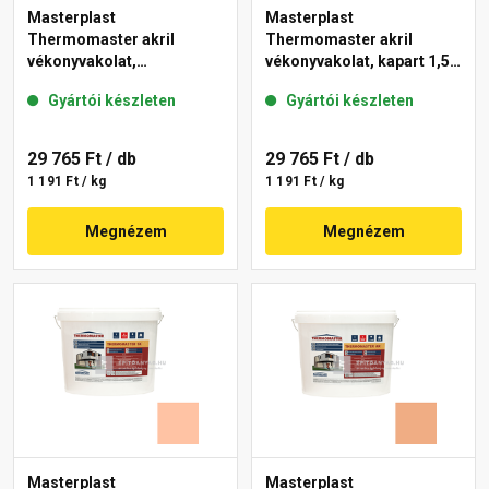
Masterplast
Masterplast
Thermomaster akril
Thermomaster akril
vékonyvakolat,
vékonyvakolat, kapart 1,5
gördülőszemcsés 2 mm
mm 07-D 25 kg
Gyártói készleten
Gyártói készleten
01-E 25 kg
29 765 Ft
/ db
29 765 Ft
/ db
1 191 Ft / kg
1 191 Ft / kg
Megnézem
Megnézem
Masterplast
Masterplast