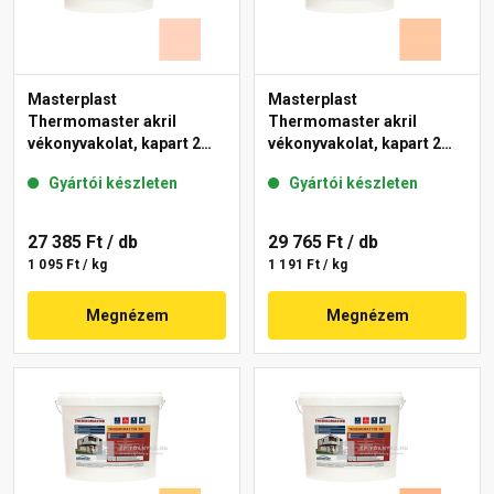
Masterplast
Masterplast
Thermomaster akril
Thermomaster akril
vékonyvakolat, kapart 2
vékonyvakolat, kapart 2
mm 15-E 25 kg
mm 10-D 25 kg
Gyártói készleten
Gyártói készleten
27 385 Ft
/ db
29 765 Ft
/ db
1 095 Ft / kg
1 191 Ft / kg
Megnézem
Megnézem