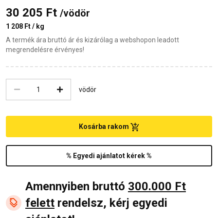
30 205 Ft
/vödör
1 208 Ft / kg
A termék ára bruttó ár és kizárólag a webshopon leadott
megrendelésre érvényes!
vödör
Kosárba rakom
% Egyedi ajánlatot kérek %
Amennyiben bruttó
300.000 Ft
felett
rendelsz, kérj egyedi