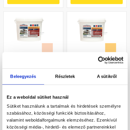
Masterplast
Masterplast
Thermomaster szilikon
Thermomaster akril
Beleegyezés
Részletek
A sütikről
vékonyvakolat, kapart 2
vékonyvakolat, kapart 1,5
mm 11-E 25 kg
mm 01-C 25 kg
Gyártói készleten
Gyártói készleten
Ez a weboldal sütiket használ
30 660 Ft
/ db
40 780 Ft
/ db
Sütiket használunk a tartalmak és hirdetések személyre
1 226 Ft / kg
1 631 Ft / kg
szabásához, közösségi funkciók biztosításához,
valamint weboldalforgalmunk elemzéséhez. Ezenkívül
Megnézem
Megnézem
közösségi média-, hirdető- és elemező partnereinkkel