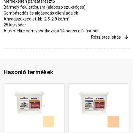
Mérsékelten páraáteresztő
Bármely felülettípusra (alapozó szükséges)
Gombásodás és algásodás elleni adalék
Anyagszükséglet: kb. 2,5-2,8 kg/m²
25 kg/vödör
A termékre nem vonatkozik a 14 napos elállási jog!
Részletes leírás
Hasonló termékek