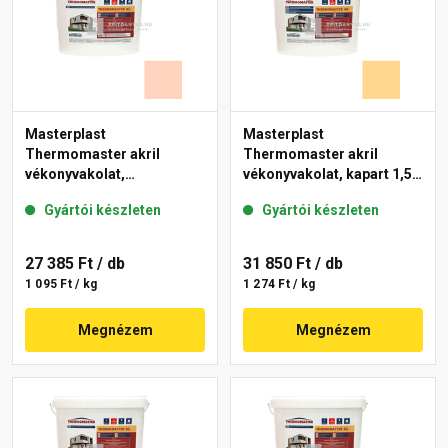
Masterplast
Masterplast
Thermomaster akril
Thermomaster akril
vékonyvakolat,
vékonyvakolat, kapart 1,5
gördülőszemcsés 2 mm
mm 01-D 25 kg
Gyártói készleten
Gyártói készleten
15-E 25 kg
27 385 Ft
/ db
31 850 Ft
/ db
1 095 Ft / kg
1 274 Ft / kg
Megnézem
Megnézem