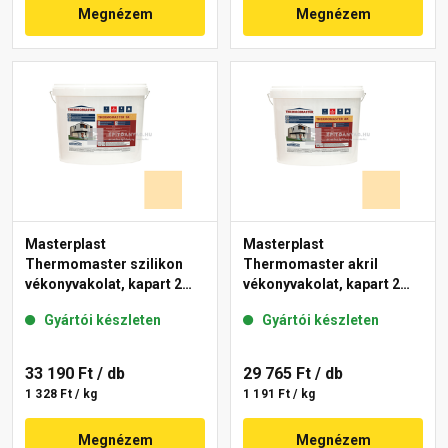
Megnézem
Megnézem
Masterplast
Masterplast
Thermomaster szilikon
Thermomaster akril
vékonyvakolat, kapart 2
vékonyvakolat, kapart 2
mm 01-E 25 kg
mm 01-E 25 kg
Gyártói készleten
Gyártói készleten
33 190 Ft
/ db
29 765 Ft
/ db
1 328 Ft / kg
1 191 Ft / kg
Megnézem
Megnézem