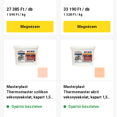
27 385 Ft
/ db
33 190 Ft
/ db
1 095 Ft / kg
1 328 Ft / kg
Megnézem
Megnézem
Masterplast
Masterplast
Thermomaster szilikon
Thermomaster akril
vékonyvakolat, kapart 1,5
vékonyvakolat, kapart 1,5
mm 15-E 25 kg
mm 10-D 25 kg
Gyártói készleten
Gyártói készleten