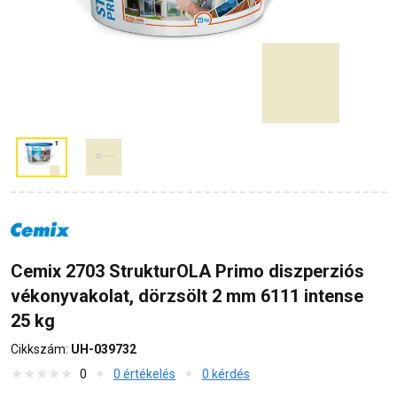
Cemix 2703 StrukturOLA Primo diszperziós
vékonyvakolat, dörzsölt 2 mm 6111 intense
25 kg
Cikkszám:
UH-039732
0
0 értékelés
0 kérdés