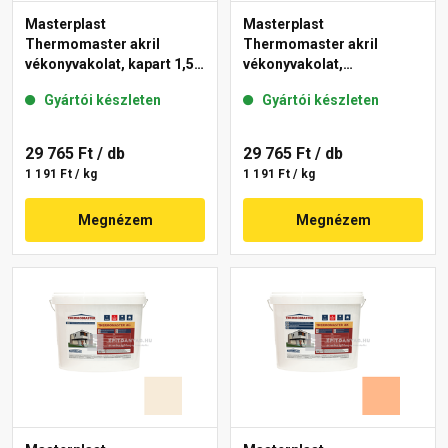
Masterplast
Masterplast
Thermomaster akril
Thermomaster akril
vékonyvakolat, kapart 1,5
vékonyvakolat,
mm 10-C 25 kg
gördülőszemcsés 2 mm
Gyártói készleten
Gyártói készleten
10-D 25 kg
29 765 Ft
/ db
29 765 Ft
/ db
1 191 Ft / kg
1 191 Ft / kg
Megnézem
Megnézem