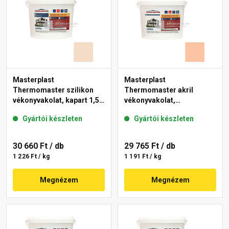
Masterplast
Masterplast
Thermomaster szilikon
Thermomaster akril
vékonyvakolat, kapart 1,5
vékonyvakolat,
mm 47-E 25 kg
gördülőszemcsés 2 mm
Gyártói készleten
Gyártói készleten
11-D 25 kg
30 660 Ft
/ db
29 765 Ft
/ db
1 226 Ft / kg
1 191 Ft / kg
Megnézem
Megnézem