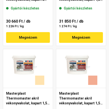
mm 47-D 25 kg
mm 06-D 25 kg
Gyártói készleten
Gyártói készleten
30 660 Ft
/ db
31 850 Ft
/ db
1 226 Ft / kg
1 274 Ft / kg
Megnézem
Megnézem
Masterplast
Masterplast
Thermomaster akril
Thermomaster akril
vékonyvakolat, kapart 1,5
vékonyvakolat, kapart 1,5
mm 01-E 25 kg
mm 16-C 25 kg