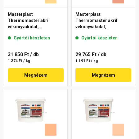
Masterplast
Masterplast
Thermomaster akril
Thermomaster akril
vékonyvakolat,
vékonyvakolat,
gördülőszemcsés 2 mm
gördülőszemcsés 2 mm
Gyártói készleten
Gyártói készleten
01-D 25 kg
17-C 25 kg
31 850 Ft
/ db
29 765 Ft
/ db
1 274 Ft / kg
1 191 Ft / kg
Megnézem
Megnézem