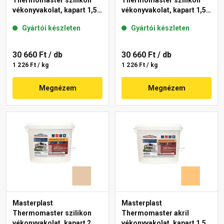
Thermomaster szilikon
Thermomaster szilikon
vékonyvakolat, kapart 1,5
vékonyvakolat, kapart 1,5
mm 48-E 25 kg
mm 11-E 25 kg
Gyártói készleten
Gyártói készleten
30 660 Ft
/ db
30 660 Ft
/ db
1 226 Ft / kg
1 226 Ft / kg
Megnézem
Megnézem
Masterplast
Masterplast
Thermomaster szilikon
Thermomaster akril
vékonyvakolat, kapart 2
vékonyvakolat, kapart 1,5