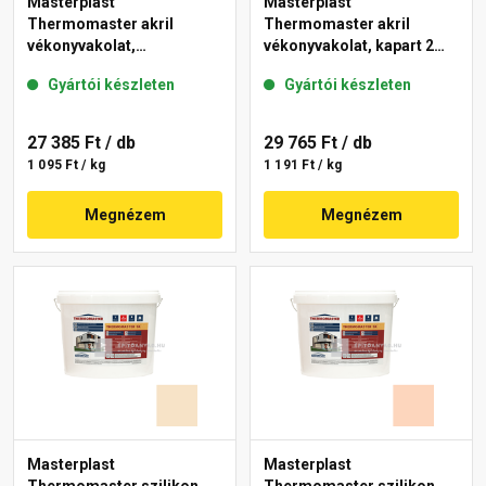
Masterplast
Masterplast
Thermomaster akril
Thermomaster akril
vékonyvakolat,
vékonyvakolat, kapart 2
gördülőszemcsés 2 mm
mm 10-C 25 kg
Gyártói készleten
Gyártói készleten
48-F 25 kg
27 385 Ft
/ db
29 765 Ft
/ db
1 095 Ft / kg
1 191 Ft / kg
Megnézem
Megnézem
Masterplast
Masterplast