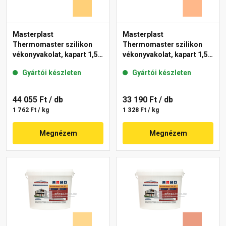
Masterplast
Masterplast
Thermomaster szilikon
Thermomaster szilikon
vékonyvakolat, kapart 1,5
vékonyvakolat, kapart 1,5
mm 01-C 25 kg
mm 10-C 25 kg
Gyártói készleten
Gyártói készleten
44 055 Ft
/ db
33 190 Ft
/ db
1 762 Ft / kg
1 328 Ft / kg
Megnézem
Megnézem