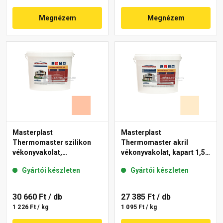
Megnézem
Megnézem
Masterplast
Masterplast
Thermomaster szilikon
Thermomaster akril
vékonyvakolat,
vékonyvakolat, kapart 1,5
gördülőszemcsés 2 mm
mm 01-F 25 kg
Gyártói készleten
Gyártói készleten
15-D 25 kg
30 660 Ft
/ db
27 385 Ft
/ db
1 226 Ft / kg
1 095 Ft / kg