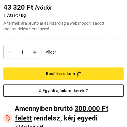
43 320 Ft
/vödör
1 733 Ft / kg
A termék ára bruttó ár és kizárólag a webshopon leadott
megrendelésre érvényes!
vödör
Kosárba rakom
% Egyedi ajánlatot kérek %
Amennyiben bruttó
300.000 Ft
felett
rendelsz, kérj egyedi