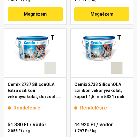
1 837 Ft / kg
1 871 Ft / kg
Megnézem
Megnézem
Cemix 2737 SiliconOLA
Cemix 2733 SiliconOLA
Extra szilikon
szilikon vékonyvakolat,
vékonyvakolat, dörzsölt 2
kapart 1,5 mm 5331 rock
mm 5341 rock 25 kg
25 kg
Rendelésre
Rendelésre
51 380 Ft
/ vödör
44 920 Ft
/ vödör
2 055 Ft / kg
1 797 Ft / kg