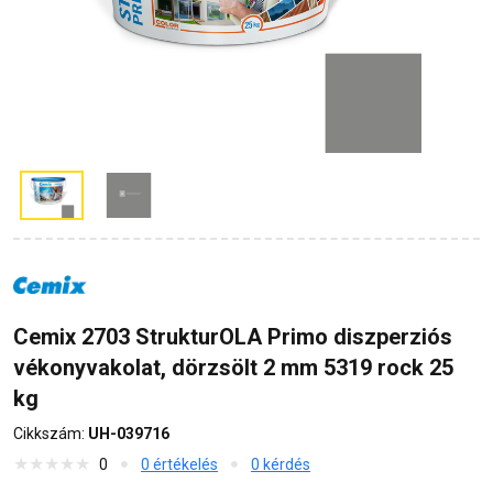
Cemix 2703 StrukturOLA Primo diszperziós
vékonyvakolat, dörzsölt 2 mm 5319 rock 25
kg
Cikkszám:
UH-039716
0
0 értékelés
0 kérdés