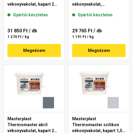
vékonyvakolat, kapart 2
vékonyvakolat,
mm 50-E 25 kg
gördülőszemcsés 2 mm
Gyártói készleten
Gyártói készleten
50-F 25 kg
31 850 Ft
/ db
29 765 Ft
/ db
1 274 Ft / kg
1 191 Ft / kg
Megnézem
Megnézem
Masterplast
Masterplast
Thermomaster akril
Thermomaster szilikon
vékonyvakolat, kapart 2
vékonyvakolat, kapart 1,5