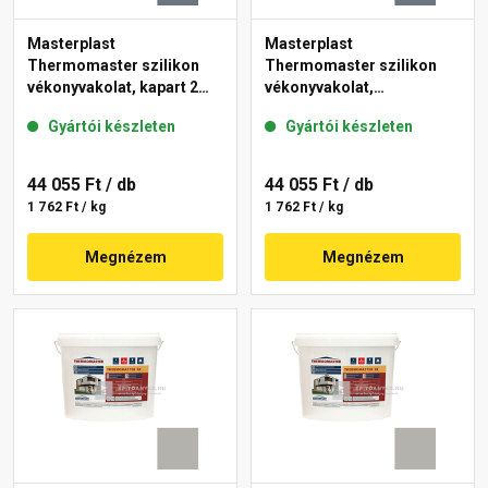
Masterplast
Masterplast
Thermomaster szilikon
Thermomaster szilikon
vékonyvakolat, kapart 2
vékonyvakolat,
mm 50-C 25 kg
gördülőszemcsés 2 mm
Gyártói készleten
Gyártói készleten
50-C 25 kg
44 055 Ft
/ db
44 055 Ft
/ db
1 762 Ft / kg
1 762 Ft / kg
Megnézem
Megnézem