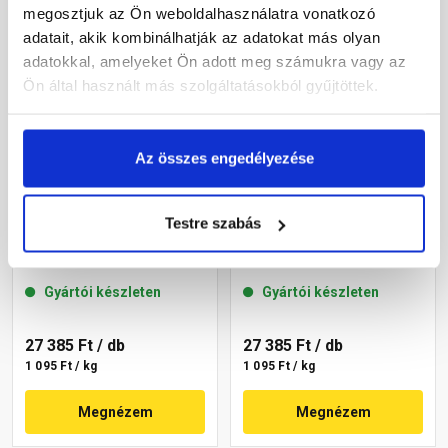
megosztjuk az Ön weboldalhasználatra vonatkozó
adatait, akik kombinálhatják az adatokat más olyan
adatokkal, amelyeket Ön adott meg számukra vagy az
Ön által használt más szolgáltatásokból gyűjtöttek.
Az összes engedélyezése
Masterplast
Masterplast
Testre szabás
Thermomaster akril
Thermomaster akril
vékonyvakolat,
vékonyvakolat, kapart 1,5
gördülőszemcsés 2 mm
mm 46-D 25 kg
Gyártói készleten
Gyártói készleten
46-D 25 kg
27 385 Ft
/ db
27 385 Ft
/ db
1 095 Ft / kg
1 095 Ft / kg
Megnézem
Megnézem