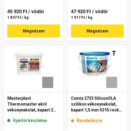
45 920 Ft
/ vödör
47 920 Ft
/ vödör
1 837 Ft / kg
1 917 Ft / kg
Megnézem
Megnézem
Masterplast
Cemix 2733 SiliconOLA
Thermomaster akril
szilikon vékonyvakolat,
vékonyvakolat, kapart 2
kapart 1,5 mm 5315 rock
mm 46-C 25 kg
25 kg
Rendelésre
Gyártói készleten