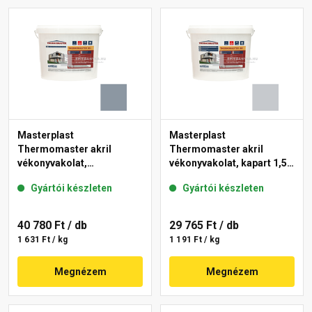
Masterplast
Masterplast
Thermomaster akril
Thermomaster akril
vékonyvakolat,
vékonyvakolat, kapart 1,5
gördülőszemcsés 2 mm
mm 50-F 25 kg
Gyártói készleten
Gyártói készleten
50-D 25 kg
40 780 Ft
/ db
29 765 Ft
/ db
1 631 Ft / kg
1 191 Ft / kg
Megnézem
Megnézem