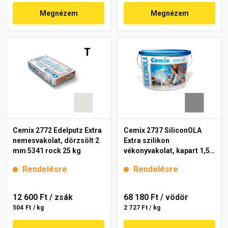
Megnézem
Megnézem
Cemix 2772 Edelputz Extra
Cemix 2737 SiliconOLA
nemesvakolat, dörzsölt 2
Extra szilikon
mm 5341 rock 25 kg
vékonyvakolat, kapart 1,5
mm 5319 rock 25 kg
Rendelésre
Rendelésre
12 600 Ft
/ zsák
68 180 Ft
/ vödör
504 Ft / kg
2 727 Ft / kg