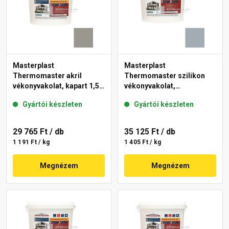
Masterplast
Masterplast
Thermomaster akril
Thermomaster szilikon
vékonyvakolat, kapart 1,5
vékonyvakolat,
mm 46-C 25 kg
gördülőszemcsés 2 mm
Gyártói készleten
Gyártói készleten
50-E 25 kg
29 765 Ft
/ db
35 125 Ft
/ db
1 191 Ft / kg
1 405 Ft / kg
Megnézem
Megnézem