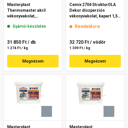
Masterplast
Cemix 2704 StrukturOLA
Thermomaster akril
Dekor diszperziós
vékonyvakolat,
vékonyvakolat, kapart 1,5
gördülőszemcsés 2 mm
mm 6953 intense 25 kg
Rendelésre
Gyártói készleten
50-E 25 kg
31 850 Ft
/ db
32 720 Ft
/ vödör
1 274 Ft / kg
1 309 Ft / kg
Megnézem
Megnézem
Masterplast
Masterplast