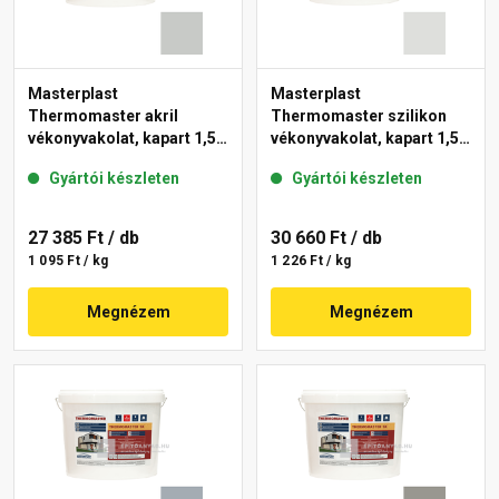
Masterplast
Masterplast
Thermomaster akril
Thermomaster szilikon
vékonyvakolat, kapart 1,5
vékonyvakolat, kapart 1,5
mm 46-E 25 kg
mm 46-F 25 kg
Gyártói készleten
Gyártói készleten
27 385 Ft
/ db
30 660 Ft
/ db
1 095 Ft / kg
1 226 Ft / kg
Megnézem
Megnézem