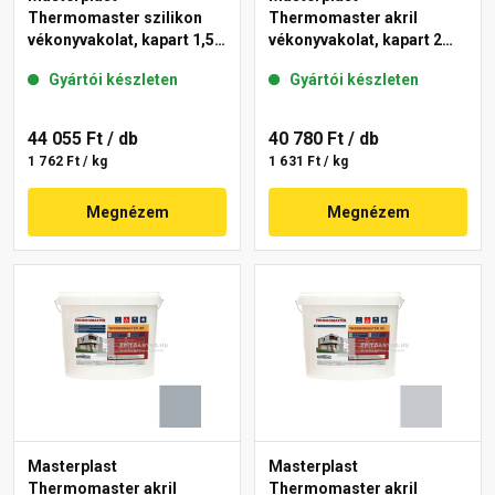
Thermomaster szilikon
Thermomaster akril
vékonyvakolat, kapart 1,5
vékonyvakolat, kapart 2
mm 50-D 25 kg
mm 50-D 25 kg
Gyártói készleten
Gyártói készleten
44 055 Ft
/ db
40 780 Ft
/ db
1 762 Ft / kg
1 631 Ft / kg
Megnézem
Megnézem
Masterplast
Masterplast
Thermomaster akril
Thermomaster akril