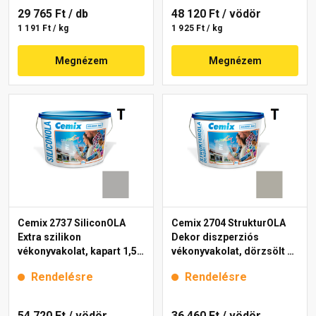
29 765 Ft
/ db
48 120 Ft
/ vödör
1 191 Ft / kg
1 925 Ft / kg
Megnézem
Megnézem
Cemix 2737 SiliconOLA
Cemix 2704 StrukturOLA
Extra szilikon
Dekor diszperziós
vékonyvakolat, kapart 1,5
vékonyvakolat, dörzsölt 2
mm 5315 rock 25 kg
mm 5337 rock 25 kg
Rendelésre
Rendelésre
54 720 Ft
/ vödör
36 460 Ft
/ vödör