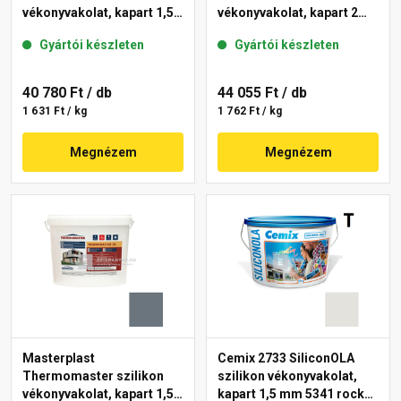
vékonyvakolat, kapart 1,5
vékonyvakolat, kapart 2
mm 50-C 25 kg
mm 50-D 25 kg
Gyártói készleten
Gyártói készleten
40 780 Ft
/ db
44 055 Ft
/ db
1 631 Ft / kg
1 762 Ft / kg
Megnézem
Megnézem
Masterplast
Cemix 2733 SiliconOLA
Thermomaster szilikon
szilikon vékonyvakolat,
vékonyvakolat, kapart 1,5
kapart 1,5 mm 5341 rock