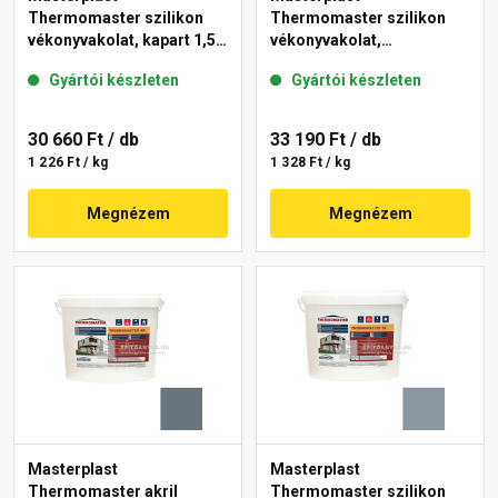
Thermomaster szilikon
Thermomaster szilikon
vékonyvakolat, kapart 1,5
vékonyvakolat,
mm 46-E 25 kg
gördülőszemcsés 2 mm
Gyártói készleten
Gyártói készleten
50-F 25 kg
30 660 Ft
/ db
33 190 Ft
/ db
1 226 Ft / kg
1 328 Ft / kg
Megnézem
Megnézem
Masterplast
Masterplast
Thermomaster akril
Thermomaster szilikon