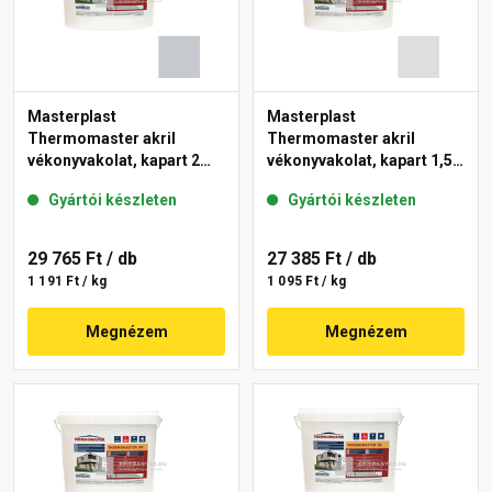
Masterplast
Masterplast
Thermomaster akril
Thermomaster akril
vékonyvakolat, kapart 2
vékonyvakolat, kapart 1,5
mm 50-F 25 kg
mm 46-F 25 kg
Gyártói készleten
Gyártói készleten
29 765 Ft
/ db
27 385 Ft
/ db
1 191 Ft / kg
1 095 Ft / kg
Megnézem
Megnézem