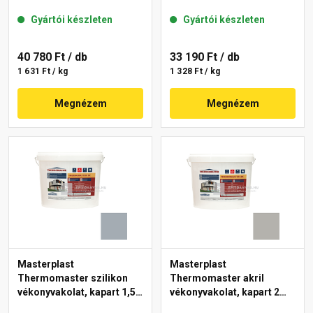
mm 50-C 25 kg
mm 50-F 25 kg
Gyártói készleten
Gyártói készleten
40 780 Ft
/ db
33 190 Ft
/ db
1 631 Ft / kg
1 328 Ft / kg
Megnézem
Megnézem
Masterplast
Masterplast
Thermomaster szilikon
Thermomaster akril
vékonyvakolat, kapart 1,5
vékonyvakolat, kapart 2
mm 50-E 25 kg
mm 46-D 25 kg