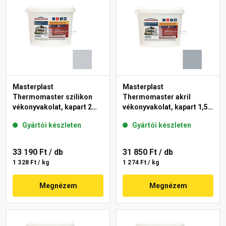
Masterplast
Masterplast
Thermomaster szilikon
Thermomaster akril
vékonyvakolat, kapart 2
vékonyvakolat, kapart 1,5
mm 50-F 25 kg
mm 50-E 25 kg
Gyártói készleten
Gyártói készleten
33 190 Ft
/ db
31 850 Ft
/ db
1 328 Ft / kg
1 274 Ft / kg
Megnézem
Megnézem