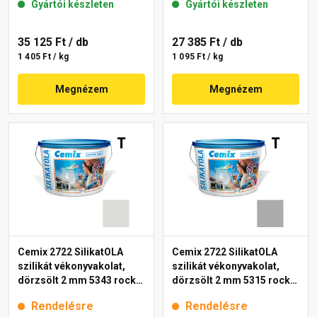
Gyártói készleten
Gyártói készleten
35 125 Ft
/ db
27 385 Ft
/ db
1 405 Ft / kg
1 095 Ft / kg
Megnézem
Megnézem
Cemix 2722 SilikatOLA
Cemix 2722 SilikatOLA
szilikát vékonyvakolat,
szilikát vékonyvakolat,
dörzsölt 2 mm 5343 rock
dörzsölt 2 mm 5315 rock
25 kg
25 kg
Rendelésre
Rendelésre