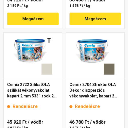
2 189 Ft / kg
1 458 Ft / kg
Megnézem
Megnézem
Cemix 2722 SilikatOLA
Cemix 2704 StrukturOLA
szilikát vékonyvakolat,
Dekor diszperziós
kapart 2 mm 5331 rock 25
vékonyvakolat, kapart 2
kg
mm 6949 intense 25 kg
Rendelésre
Rendelésre
45 920 Ft
/ vödör
46 780 Ft
/ vödör