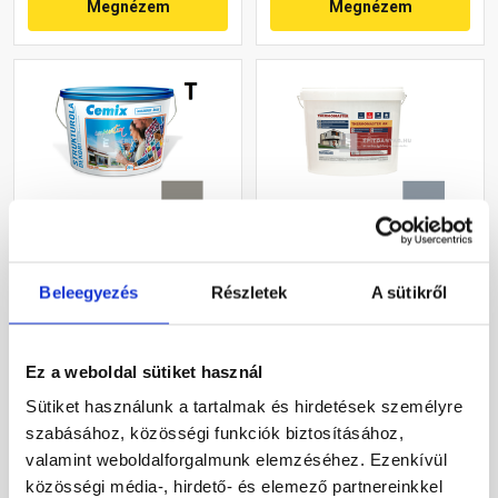
Megnézem
Megnézem
Cemix 2704 StrukturOLA
Masterplast
Dekor diszperziós
Thermomaster akril
Beleegyezés
Részletek
A sütikről
vékonyvakolat, kapart 1,5
vékonyvakolat, kapart 1,5
mm 5339 rock 25 kg
mm 50-D 25 kg
Rendelésre
Gyártói készleten
Ez a weboldal sütiket használ
Sütiket használunk a tartalmak és hirdetések személyre
46 780 Ft
/ vödör
40 780 Ft
/ db
szabásához, közösségi funkciók biztosításához,
1 871 Ft / kg
1 631 Ft / kg
valamint weboldalforgalmunk elemzéséhez. Ezenkívül
Megnézem
Megnézem
közösségi média-, hirdető- és elemező partnereinkkel