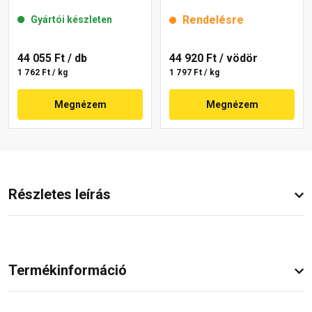
mm 50-C 25 kg
25 kg
Rendelésre
Gyártói készleten
44 055 Ft
/ db
44 920 Ft
/ vödör
1 762 Ft / kg
1 797 Ft / kg
Megnézem
Megnézem
Részletes leírás
Termékinformáció