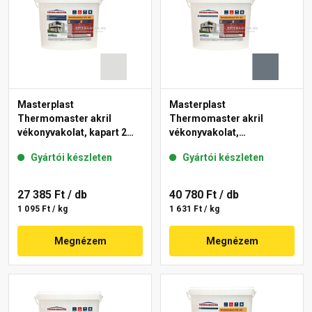
Masterplast
Masterplast
Thermomaster akril
Thermomaster akril
vékonyvakolat, kapart 2
vékonyvakolat,
mm 46-F 25 kg
gördülőszemcsés 2 mm
Gyártói készleten
Gyártói készleten
50-C 25 kg
27 385 Ft
/ db
40 780 Ft
/ db
1 095 Ft / kg
1 631 Ft / kg
Megnézem
Megnézem