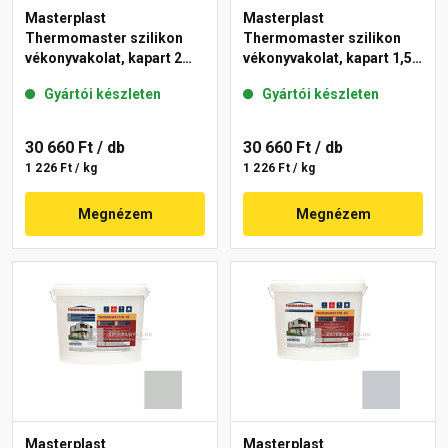
Masterplast
Masterplast
Thermomaster szilikon
Thermomaster szilikon
vékonyvakolat, kapart 2
vékonyvakolat, kapart 1,5
mm 46-D 25 kg
mm 46-D 25 kg
Gyártói készleten
Gyártói készleten
30 660 Ft
/ db
30 660 Ft
/ db
1 226 Ft / kg
1 226 Ft / kg
Megnézem
Megnézem
Masterplast
Masterplast