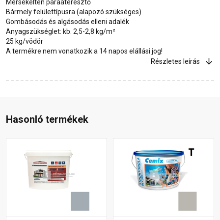
Mérsékelten páraáteresztő
Bármely felülettípusra (alapozó szükséges)
Gombásodás és algásodás elleni adalék
Anyagszükséglet: kb. 2,5-2,8 kg/m²
25 kg/vödör
A termékre nem vonatkozik a 14 napos elállási jog!
Részletes leírás
Hasonló termékek