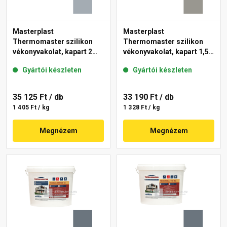
Masterplast
Masterplast
Thermomaster szilikon
Thermomaster szilikon
vékonyvakolat, kapart 2
vékonyvakolat, kapart 1,5
mm 50-E 25 kg
mm 46-C 25 kg
Gyártói készleten
Gyártói készleten
35 125 Ft
/ db
33 190 Ft
/ db
1 405 Ft / kg
1 328 Ft / kg
Megnézem
Megnézem