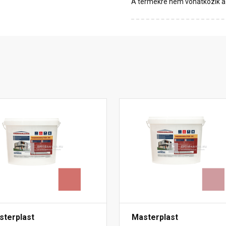
A termékre nem vonatkozik a 1
sterplast
Masterplast