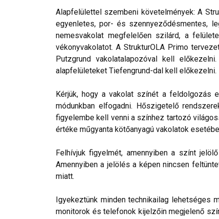
Alapfelülettel szembeni követelmények: A Stru
egyenletes, por- és szennyeződésmentes, leg
nemesvakolat megfelelően szilárd, a felülete
vékonyvakolatot. A StrukturOLA Primo tervezett
Putzgrund vakolatalapozóval kell előkezelni
alapfelületeket Tiefengrund-dal kell előkezelni.
Kérjük, hogy a vakolat színét a feldolgozás e
módunkban elfogadni. Hőszigetelő rendszerek 
figyelembe kell venni a színhez tartozó világos
értéke műgyanta kötőanyagú vakolatok esetébe
Felhívjuk figyelmét, amennyiben a színt jelö
Amennyiben a jelölés a képen nincsen feltüntet
miatt.
Igyekeztünk minden technikailag lehetséges mó
monitorok és telefonok kijelzőin megjelenő szí