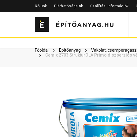
Rólunk
Elérhetőségeink
Szállítási információk
Szükséged lehet rá
Részletes 
Kapcsolódó cikkek
Főoldal
Építőanyag
Vakolat, csemperagaszt
Cemix 2703 StrukturOLA Primo diszperziós vé