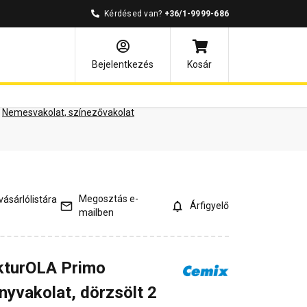
Kérdésed van?
+36/1-9999-686
ények
Kérdések és válaszok
Bejelentkezés
Kosár
Nemesvakolat, színezővakolat
Megosztás e-
ásárlólistára
Árfigyelő
mailben
kturOLA Primo
nyvakolat, dörzsölt 2