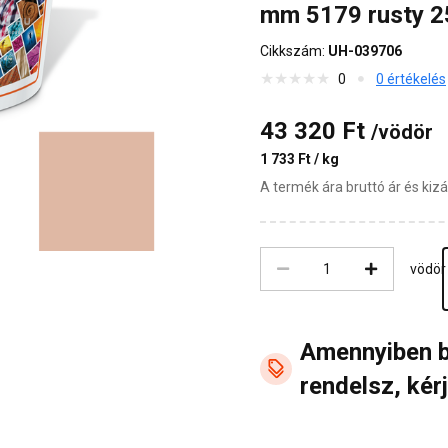
mm 5179 rusty 2
Cikkszám:
UH-039706
0
0 értékelés
43 320 Ft
/vödör
1 733 Ft / kg
A termék ára bruttó ár és ki
vödör
Amennyiben 
rendelsz, kérj