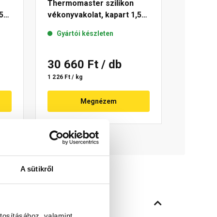
Thermomaster szilikon
5
vékonyvakolat, kapart 1,5
mm 25-E 25 kg
Gyártói készleten
30 660 Ft
/ db
1 226 Ft / kg
Megnézem
A sütikről
tosításához, valamint