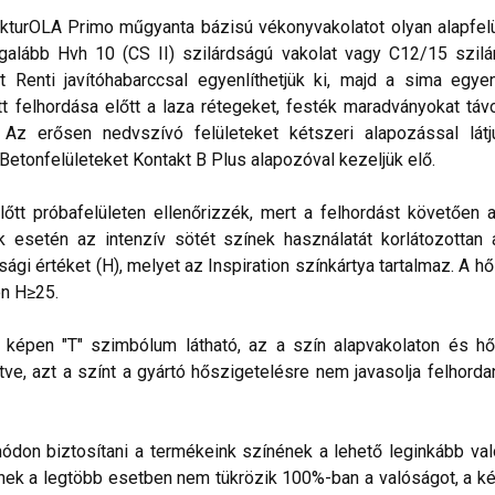
kturOLA Primo műgyanta bázisú vékonyvakolatot olyan alapfelül
alább Hvh 10 (CS II) szilárdságú vakolat vagy C12/15 szilá
t Renti javítóhabarccsal egyenlíthetjük ki, majd a sima egye
 felhordása előtt a laza rétegeket, festék maradványokat távo
. Az erősen nedvszívó felületeket kétszeri alapozással lá
 Betonfelületeket Kontakt B Plus alapozóval kezeljük elő.
lőtt próbafelületen ellenőrizzék, mert a felhordást követően 
esetén az intenzív sötét színek használatát korlátozottan ajá
sági értéket (H), melyet az Inspiration színkártya tartalmaz. A h
n H≥25.
lő képen "T" szimbólum látható, az a szín alapvakolaton és hő
ve, azt a színt a gyártó hőszigetelésre nem javasolja felhorda
don biztosítani a termékeink színének a lehető leginkább val
nek a legtöbb esetben nem tükrözik 100%-ban a valóságot, a ké