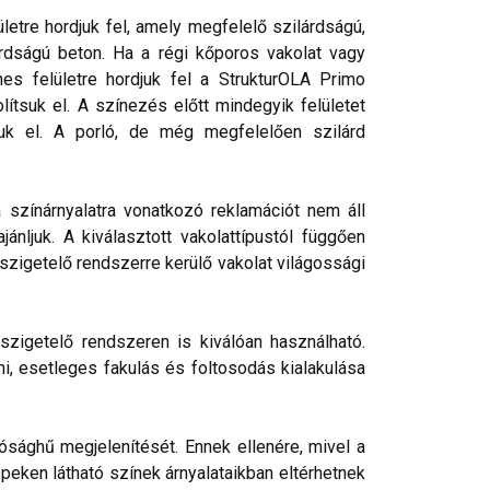
etre hordjuk fel, amely megfelelő szilárdságú,
rdságú beton. Ha a régi kőporos vakolat vagy
nes felületre hordjuk fel a StrukturOLA Primo
lítsuk el. A színezés előtt mindegyik felületet
tjuk el. A porló, de még megfelelően szilárd
a színárnyalatra vonatkozó reklamációt nem áll
nljuk. A kiválasztott vakolattípustól függően
őszigetelő rendszerre kerülő vakolat világossági
szigetelő rendszeren is kiválóan használható.
ni, esetleges fakulás és foltosodás kialakulása
ósághű megjelenítését. Ennek ellenére, mivel a
peken látható színek árnyalataikban eltérhetnek