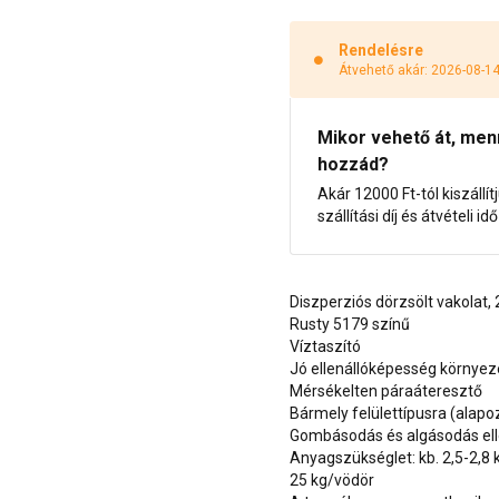
Rendelésre
Átvehető akár: 2026-08-1
Mikor vehető át, menny
hozzád?
Akár 12000 Ft-tól kiszállít
szállítási díj és átvételi i
Diszperziós dörzsölt vakolat
Rusty 5179 színű
Víztaszító
Jó ellenállóképesség környe
Mérsékelten páraáteresztő
Bármely felülettípusra (alap
Gombásodás és algásodás ell
Anyagszükséglet: kb. 2,5-2,8
25 kg/vödör