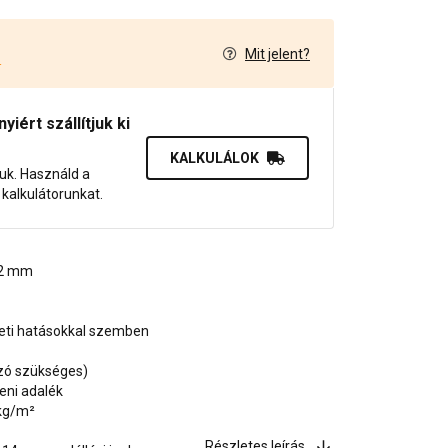
Mit jelent?
4
iért szállítjuk ki
KALKULÁLOK
juk. Használd a
dő kalkulátorunkat.
, 2 mm
zeti hatásokkal szemben
ozó szükséges)
eni adalék
 kg/m²
Részletes leírás