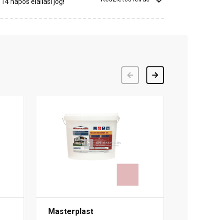
4 napos elállási jog!
Előző
Következő
Masterplast