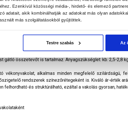
hez. Ezenkívül közösségi média-, hirdető- és elemező partner
zó adatait, akik kombinálhatják az adatokat más olyan adatokka
alál a termékkel kapcsolatban. Kérjük, figyelmesen olvassa el!
sznált más szolgáltatásokból gyűjtöttek.
kevert, dörzsölt hatású diszperziós bázisú, ﬁnomszemcsé
telezhető és az ára miatt is a polisztirolos hőszigetelés
Testre szabás
Az 
ilag nem páraáteresztő. Vizes diszperziós kötőanyagot, időjá
álasztékában pasztell és intenzív színek egyaránt megtalálható
st gátló összetevőt is tartalmaz. Anyagszükséglet: kb. 2,5-2,8 k
tó vékonyvakolat, alkalmas minden megfelelő szilárdságú, fel
hőszigetelő rendszerek színezőrétegeként is. Kiváló ár-érték arán
n felhordható és struktúrálható, ezáltal a vakolás gyorsan, haték
vakolataként