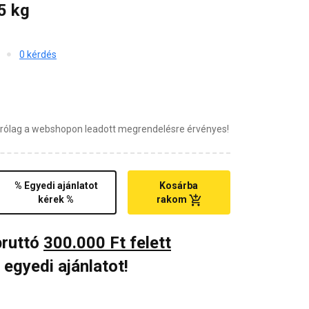
5 kg
0 kérdés
zárólag a webshopon leadott megrendelésre érvényes!
% Egyedi ajánlatot
Kosárba
kérek %
rakom
bruttó
300.000 Ft felett
 egyedi ajánlatot!