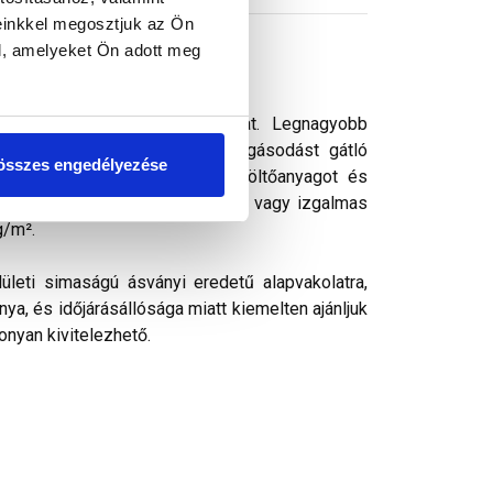
einkkel megosztjuk az Ön
l, amelyeket Ön adott meg
s vékonyvakolat. vékonyvakolat. Legnagyobb
ek kedvelt színezővakolata. Algásodást gátló
összes engedélyezése
rásálló pigmenteket, ásványi töltőanyagot és
k, ezáltal kellemes színharmónia vagy izgalmas
g/m².
ületi simaságú ásványi eredetű alapvakolatra,
ya, és időjárásállósága miatt kiemelten ajánljuk
onyan kivitelezhető.