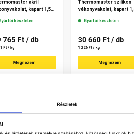
ermomaster akril
Thermomaster szilikon
onyvakolat, kapart 1,5
vékonyvakolat, kapart 1,
 22-C 25 kg
mm 25-D 25 kg
Gyártói készleten
Gyártói készleten
9 765 Ft
/ db
30 660 Ft
/ db
1 Ft / kg
1 226 Ft / kg
Megnézem
Megnézem
Részletek
ál
mak és hirdetések személyre szabásához, közösségi funkciók biz