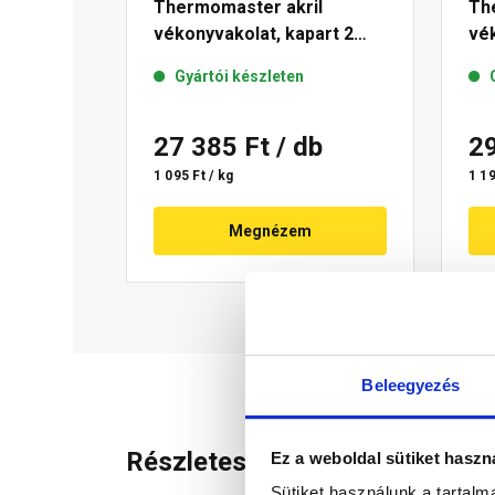
Thermomaster akril
Th
vékonyvakolat, kapart 2
vék
mm 21-E 25 kg
mm
Gyártói készleten
27 385 Ft
/ db
2
1 095 Ft / kg
1 19
Megnézem
Beleegyezés
Részletes leírás
Ez a weboldal sütiket haszn
Sütiket használunk a tartal