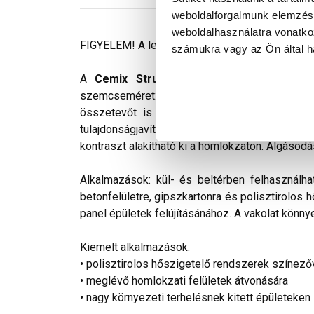
weboldalforgalmunk elemzésé
weboldalhasználatra vonatko
FIGYELEM! A leírás végén fontos információkat t
számukra vagy az Ön által ha
A
Cemix StrukturOLA Primo
gyárilag elő
szemcseméret: 2 mm. Viszonylag könnyen kivi
összetevőt is tartalmaz. Az anyag gyakorlat
tulajdonságjavító adalékokat tartalmaz. Színv
kontraszt alakítható ki a homlokzaton. Algásodá
Alkalmazások: kül- és beltérben felhasználha
betonfelületre, gipszkartonra és polisztirolos 
panel épületek felújításánához. A vakolat könnye
Kiemelt alkalmazások:
• polisztirolos hőszigetelő rendszerek színező
• meglévő homlokzati felületek átvonására
• nagy környezeti terhelésnek kitett épületeken