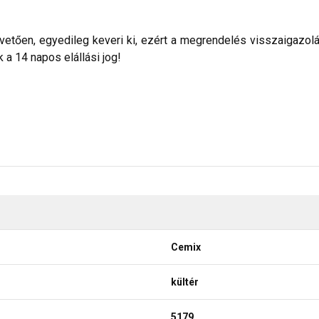
etően, egyedileg keveri ki, ezért a megrendelés visszaigazolása 
a 14 napos elállási jog!
Cemix
kültér
5179