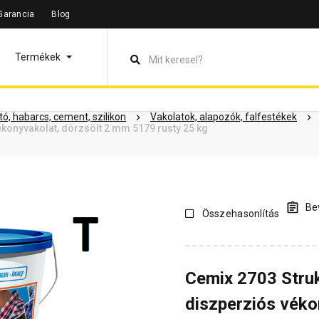
Garancia
Blog
leírás
Termékinformáció
Dokumentumok
Vásárlói vélem
Termékek
ó, habarcs, cement, szilikon
Vakolatok, alapozók, falfestékek
konyvakolat, dörzsölt 2 mm 5179 rusty 25 kg
Bev
Összehasonlítás
Cemix 2703 Stru
diszperziós véko